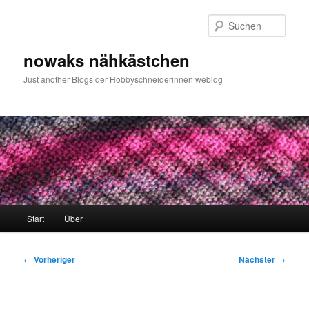
Zum
primären
Such
Inhalt
springen
nowaks nähkästchen
Just another Blogs der Hobbyschneiderinnen weblog
Hauptmenü
Start
Über
Beitragsnavigation
←
Vorheriger
Nächster
→