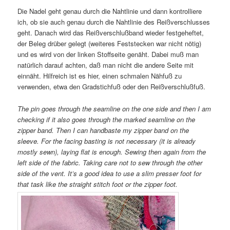
Die Nadel geht genau durch die Nahtlinie und dann kontrolliere
ich, ob sie auch genau durch die Nahtlinie des Reißverschlusses
geht. Danach wird das Reißverschlußband wieder festgeheftet,
der Beleg drüber gelegt (weiteres Feststecken war nicht nötig)
und es wird von der linken Stoffseite genäht. Dabei muß man
natürlich darauf achten, daß man nicht die andere Seite mit
einnäht. Hilfreich ist es hier, einen schmalen Nähfuß zu
verwenden, etwa den Gradstichfuß oder den Reißverschlußfuß.
The pin goes through the seamline on the one side and then I am
checking if it also goes through the marked seamline on the
zipper band. Then I can handbaste my zipper band on the
sleeve. For the facing basting is not necessary (it is already
mostly sewn), laying flat is enough. Sewing then again from the
left side of the fabric. Taking care not to sew through the other
side of the vent. It’s a good idea to use a slim presser foot for
that task like the straight stitch foot or the zipper foot.