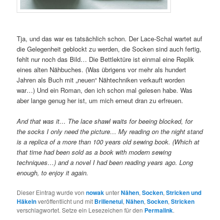
Tja, und das war es tatsächlich schon. Der Lace-Schal wartet auf
die Gelegenheit geblockt zu werden, die Socken sind auch fertig,
fehlt nur noch das Bild… Die Bettlektüre ist einmal eine Replik
eines alten Nähbuches. (Was übrigens vor mehr als hundert
Jahren als Buch mit „neuen“ Nähtechniken verkauft worden
war…) Und ein Roman, den ich schon mal gelesen habe. Was
aber lange genug her ist, um mich erneut dran zu erfreuen.
And that was it… The lace shawl waits for beeing blocked, for
the socks I only need the picture… My reading on the night stand
is a replica of a more than 100 years old sewing book. (Which at
that time had been sold as a book with modern sewing
techniques…) and a novel I had been reading years ago. Long
enough, to enjoy it again.
Dieser Eintrag wurde von
nowak
unter
Nähen
,
Socken
,
Stricken und
Häkeln
veröffentlicht und mit
Brillenetui
,
Nähen
,
Socken
,
Stricken
verschlagwortet. Setze ein Lesezeichen für den
Permalink
.