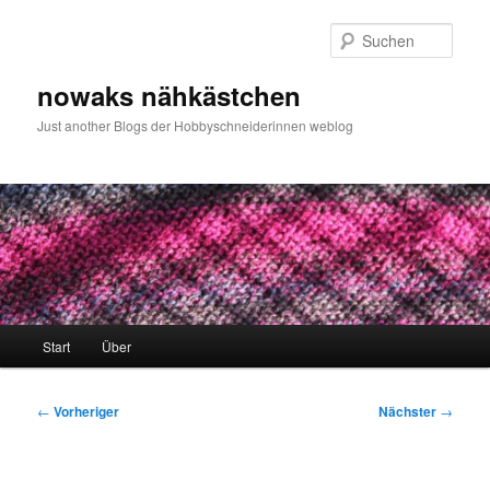
Zum
primären
Such
Inhalt
springen
nowaks nähkästchen
Just another Blogs der Hobbyschneiderinnen weblog
Hauptmenü
Start
Über
Beitragsnavigation
←
Vorheriger
Nächster
→