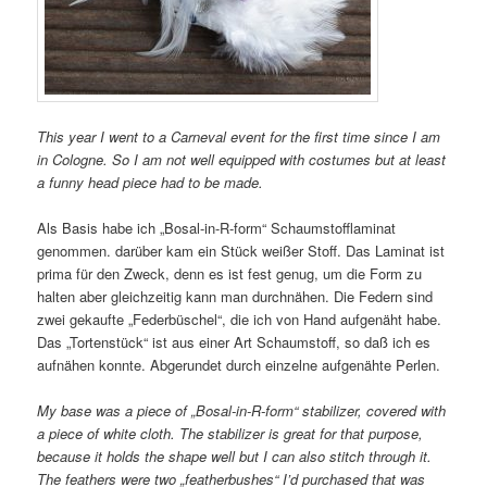
This year I went to a Carneval event for the first time since I am
in Cologne. So I am not well equipped with costumes but at least
a funny head piece had to be made.
Als Basis habe ich „Bosal-in-R-form“ Schaumstofflaminat
genommen. darüber kam ein Stück weißer Stoff. Das Laminat ist
prima für den Zweck, denn es ist fest genug, um die Form zu
halten aber gleichzeitig kann man durchnähen. Die Federn sind
zwei gekaufte „Federbüschel“, die ich von Hand aufgenäht habe.
Das „Tortenstück“ ist aus einer Art Schaumstoff, so daß ich es
aufnähen konnte. Abgerundet durch einzelne aufgenähte Perlen.
My base was a piece of „Bosal-in-R-form“ stabilizer, covered with
a piece of white cloth. The stabilizer is great for that purpose,
because it holds the shape well but I can also stitch through it.
The feathers were two „featherbushes“ I’d purchased that was