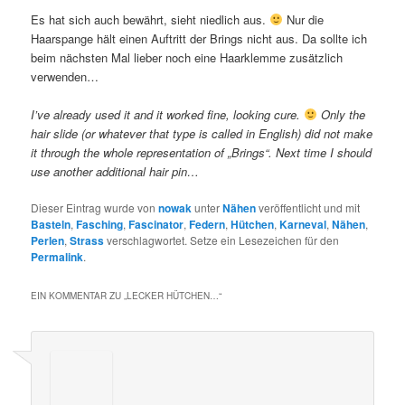
Es hat sich auch bewährt, sieht niedlich aus.
Nur die
Haarspange hält einen Auftritt der Brings nicht aus. Da sollte ich
beim nächsten Mal lieber noch eine Haarklemme zusätzlich
verwenden…
I’ve already used it and it worked fine, looking cure.
Only the
hair slide (or whatever that type is called in English) did not make
it through the whole representation of „Brings“. Next time I should
use another additional hair pin…
Dieser Eintrag wurde von
nowak
unter
Nähen
veröffentlicht und mit
Basteln
,
Fasching
,
Fascinator
,
Federn
,
Hütchen
,
Karneval
,
Nähen
,
Perlen
,
Strass
verschlagwortet. Setze ein Lesezeichen für den
Permalink
.
EIN KOMMENTAR ZU „
LECKER HÜTCHEN…
“