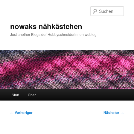
Zum
primären
Such
Inhalt
springen
nowaks nähkästchen
Just another Blogs der Hobbyschneiderinnen weblog
Hauptmenü
Start
Über
Beitragsnavigation
←
Vorheriger
Nächster
→