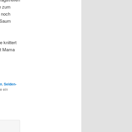
ve zum
r noch
n Saum
 knittert
mit Mama
n
,
Seiden-
e ein