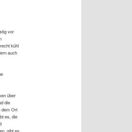
stig vor
m
recht kühl
dern auch
ne
men über
nd die
n dem Ort
t es, die
d
n, gibt es