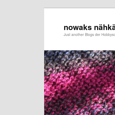
Zum
primären
Inhalt
nowaks nähk
springen
Just another Blogs der Hobbys