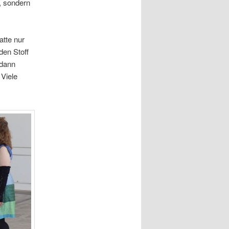
, sondern
tte nur
den Stoff
 dann
Viele