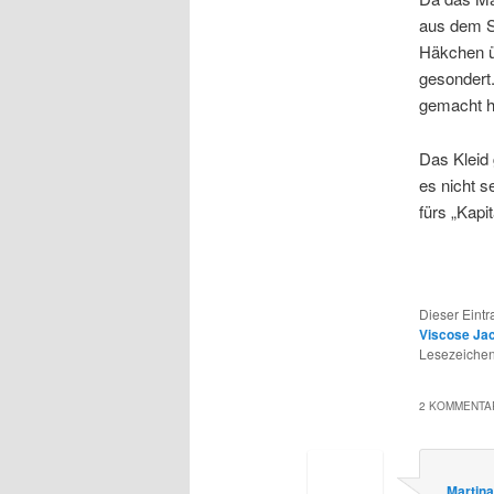
aus dem St
Häkchen ü
gesondert
gemacht h
Das Kleid 
es nicht s
fürs „Kapi
Dieser Eint
Viscose Ja
Lesezeichen
2 KOMMENTAR
Martin