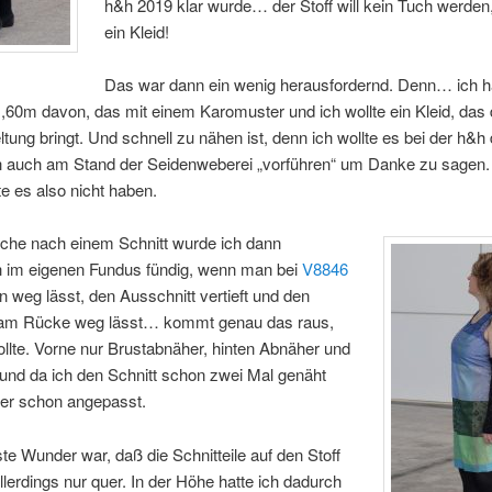
h&h 2019 klar wurde… der Stoff will kein Tuch werden
ein Kleid!
Das war dann ein wenig herausfordernd. Denn… ich ha
,60m davon, das mit einem Karomuster und ich wollte ein Kleid, das 
ltung bringt. Und schnell zu nähen ist, denn ich wollte es bei der h&h
ch auch am Stand der Seidenweberei „vorführen“ um Danke zu sagen. 
te es also nicht haben.
uche nach einem Schnitt wurde ich dann
ch im eigenen Fundus fündig, wenn man bei
V8846
 weg lässt, den Ausschnitt vertieft und den
am Rücke weg lässt… kommt genau das raus,
llte. Vorne nur Brustabnäher, hinten Abnäher und
 und da ich den Schnitt schon zwei Mal genäht
 er schon angepasst.
e Wunder war, daß die Schnitteile auf den Stoff
llerdings nur quer. In der Höhe hatte ich dadurch