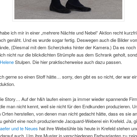
habe ich mir in einer „mehrere Nächte und Nebel“ Aktion recht kurzfri
och genäht. Und es wurde sogar fertig. Deswegen auch die Bilder vo
nde, (Diesmal mit dem Scherzkeks hinter der Kamera.) Da es noch 
ich nicht nur die blickdichten Strümpfe aus dem Schrank geholt, son
Helene
Stulpen. Die hier praktischerweise auch dazu passen.
uch gerne so einen Stoff hätte… sorry, den gibt es so nicht, der war ei
duktion.
 die Story… Auf der h&h laufen einem ja immer wieder spannende Fir
ie man nicht kennt, weil sie nicht für den Endkunden produzieren. U
Orten herstellen, von denen man nicht gedacht hätte, dass es sie a
 gehört eine noch produziernde Jacquard-Weberei ein Krefeld. Ja, gib
aefer und te Neues
hat ihre Webstühle bis heute in Krefeld stehen un
 darauf auch. Um ihre Muster in verschiedenen Farbvarianten zu zeige