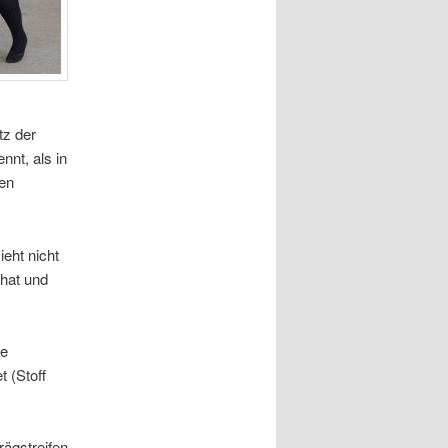
tz der
nnt, als in
nen
eht nicht
 hat und
re
t (Stoff
ägstreifen