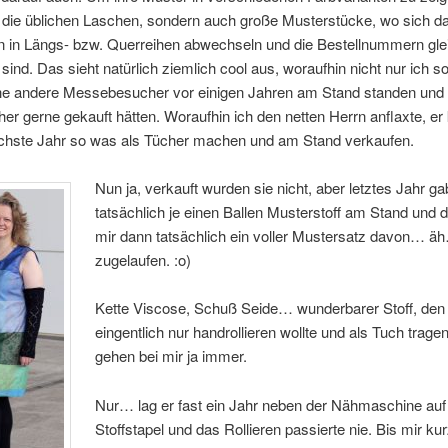
) die üblichen Laschen, sondern auch große Musterstücke, wo sich d
n in Längs- bzw. Querreihen abwechseln und die Bestellnummern gle
sind. Das sieht natürlich ziemlich cool aus, woraufhin nicht nur ich s
che andere Messebesucher vor einigen Jahren am Stand standen und 
er gerne gekauft hätten. Woraufhin ich den netten Herrn anflaxte, er 
ächste Jahr so was als Tücher machen und am Stand verkaufen.
Nun ja, verkauft wurden sie nicht, aber letztes Jahr g
tatsächlich je einen Ballen Musterstoff am Stand und d
mir dann tatsächlich ein voller Mustersatz davon… ä
zugelaufen. :o)
Kette Viscose, Schuß Seide… wunderbarer Stoff, den 
eingentlich nur handrollieren wollte und als Tuch trage
gehen bei mir ja immer.
Nur… lag er fast ein Jahr neben der Nähmaschine au
Stoffstapel und das Rollieren passierte nie. Bis mir ku