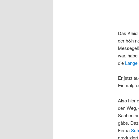
Das Kleid 
der h&h n
Messegelä
war, habe 
die
Lange 
Er jetzt a
Einmalpro
Also hier
den Weg, d
Sachen an 
gäbe. Dazu
Firma
Sch
produziert