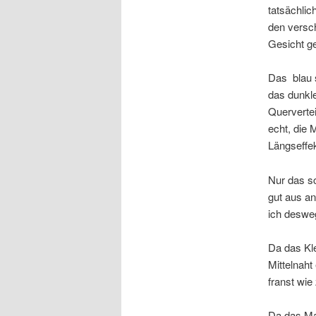
tatsächlic
den versc
Gesicht ge
Das blau s
das dunkle
Quervertei
echt, die 
Längseffek
Nur das sc
gut aus an
ich deswe
Da das Kle
Mittelnaht
franst wie
Da das Mat