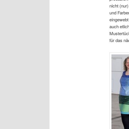
nicht (nur
und Farbe
eingewebt 
auch etli
Mustertüch
für das n