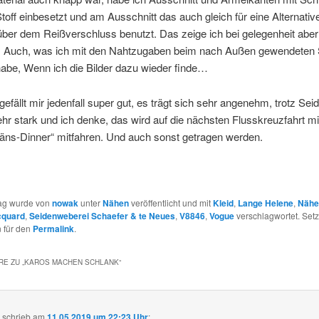
off einbesetzt und am Ausschnitt das auch gleich für eine Alternati
ber dem Reißverschluss benutzt. Das zeige ich bei gelegenheit abe
. Auch, was ich mit den Nahtzugaben beim nach Außen gewendete
abe, Wenn ich die Bilder dazu wieder finde…
gefällt mir jedenfall super gut, es trägt sich sehr angenehm, trotz Seide
ehr stark und ich denke, das wird auf die nächsten Flusskreuzfahrt 
täns-Dinner“ mitfahren. Und auch sonst getragen werden.
rag wurde von
nowak
unter
Nähen
veröffentlicht und mit
Kleid
,
Lange Helene
,
Nähe
cquard
,
Seidenweberei Schaefer & te Neues
,
V8846
,
Vogue
verschlagwortet. Setz
 für den
Permalink
.
E ZU „
KAROS MACHEN SCHLANK
“
a
schrieb
am
11.05.2019 um 22:23 Uhr
: