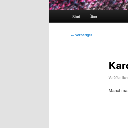
Hauptmenü
Start
Über
Beitragsnavigation
←
Vorheriger
Kar
Veröffentlic
Manchmal s