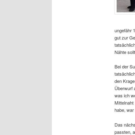
ungefähr 1
gut zur Ge
tatsächli
Nähte soll
Bei der S
tatsächli
den Kragen
Überwurf 
was ich wo
Mittelnaht
habe, war
Das nächst
passten, a