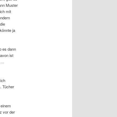
ann Muster
ich mit
ondern
die
könnte ja
ab es dann
avon ist
h….
ich
n. Tücher
f einem
rz vor der