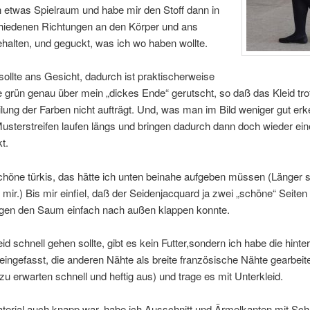
h etwas Spielraum und habe mir den Stoff dann in
hiedenen Richtungen an den Körper und ans
halten, und geguckt, was ich wo haben wollte.
ollte ans Gesicht, dadurch ist praktischerweise
 grün genau über mein „dickes Ende“ gerutscht, so daß das Kleid tro
lung der Farben nicht aufträgt. Und, was man im Bild weniger gut erke
Musterstreifen laufen längs und bringen dadurch dann doch wieder ei
t.
höne türkis, das hätte ich unten beinahe aufgeben müssen (Länger si
 mir.) Bis mir einfiel, daß der Seidenjacquard ja zwei „schöne“ Seiten
gen den Saum einfach nach außen klappen konnte.
id schnell gehen sollte, gibt es kein Futter,sondern ich habe die hinte
 eingefasst, die anderen Nähte als breite französische Nähte gearbeite
 zu erwarten schnell und heftig aus) und trage es mit Unterkleid.
erial auch knapp war, habe ich Ausschnitt und Ärmelkanten mit Schr