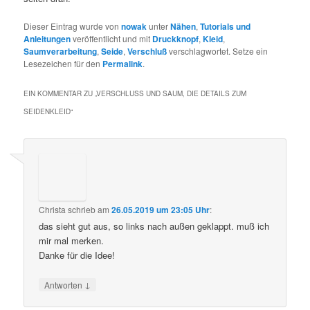
Dieser Eintrag wurde von
nowak
unter
Nähen
,
Tutorials und
Anleitungen
veröffentlicht und mit
Druckknopf
,
Kleid
,
Saumverarbeitung
,
Seide
,
Verschluß
verschlagwortet. Setze ein
Lesezeichen für den
Permalink
.
EIN KOMMENTAR ZU „
VERSCHLUSS UND SAUM, DIE DETAILS ZUM S
EIDENKLEID
“
Christa
schrieb
am
26.05.2019 um 23:05 Uhr
:
das sieht gut aus, so links nach außen geklappt. muß ich
mir mal merken.
Danke für die Idee!
↓
Antworten