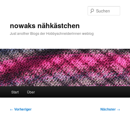
Zum
primären
Such
Inhalt
springen
nowaks nähkästchen
Just another Blogs der Hobbyschneiderinnen weblog
Hauptmenü
Start
Über
Beitragsnavigation
←
Vorheriger
Nächster
→