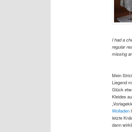
I had a ch
regular re
missing an
Mein Strick
Liegend m
Glück etw
Kleides au
„Vorlagekl
Wolladen
l
letzte Knä
dann wirkl