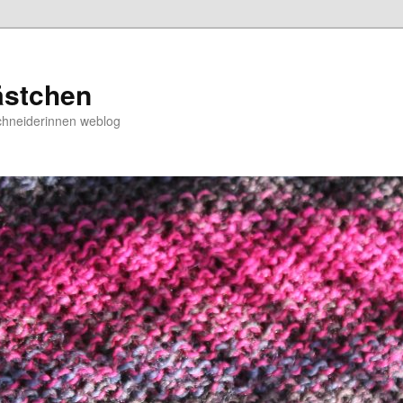
ästchen
chneiderinnen weblog