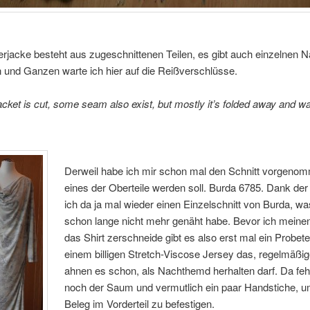
rjacke besteht aus zugeschnittenen Teilen, es gibt auch einzelnen N
 und Ganzen warte ich hier auf die Reißverschlüsse.
acket is cut, some seam also exist, but mostly it’s folded away and wai
Derweil habe ich mir schon mal den Schnitt vorgenom
eines der Oberteile werden soll. Burda 6785. Dank de
ich da ja mal wieder einen Einzelschnitt von Burda, wa
schon lange nicht mehr genäht habe. Bevor ich meinen 
das Shirt zerschneide gibt es also erst mal ein Probete
einem billigen Stretch-Viscose Jersey das, regelmäßi
ahnen es schon, als Nachthemd herhalten darf. Da fehl
noch der Saum und vermutlich ein paar Handstiche, 
Beleg im Vorderteil zu befestigen.