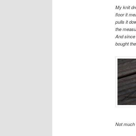
My knit dre
floor it m
pulls it d
the measu
And since
bought the
Not much 