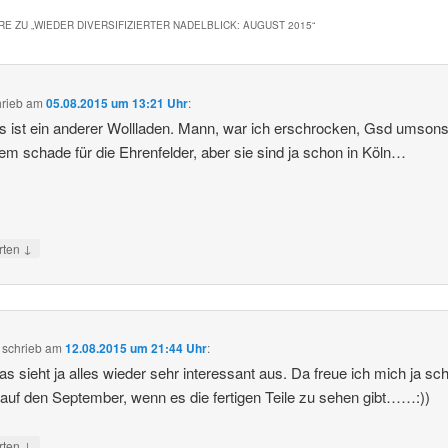
E ZU „
WIEDER DIVERSIFIZIERTER NADELBLICK: AUGUST 2015
“
hrieb
am
05.08.2015 um 13:21 Uhr
:
s ist ein anderer Wollladen. Mann, war ich erschrocken, Gsd umsons
em schade für die Ehrenfelder, aber sie sind ja schon in Köln…
↓
rten
schrieb
am
12.08.2015 um 21:44 Uhr
:
as sieht ja alles wieder sehr interessant aus. Da freue ich mich ja sc
g auf den September, wenn es die fertigen Teile zu sehen gibt……:))
↓
rten