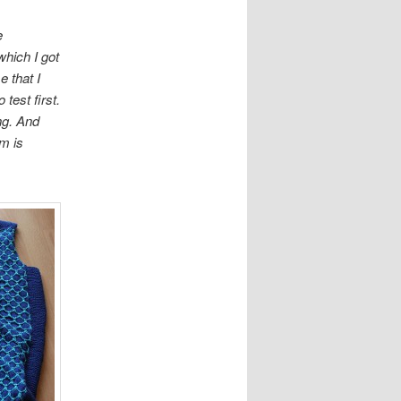
e
which I got
e that I
test first.
ng. And
m is