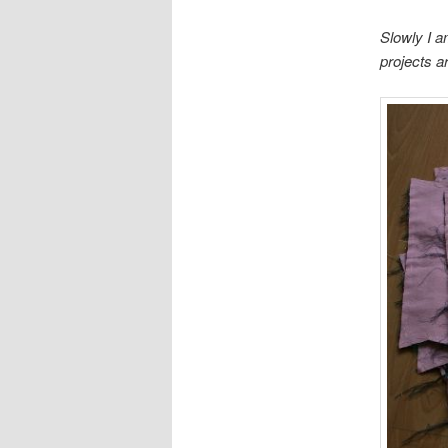
Slowly I 
projects 