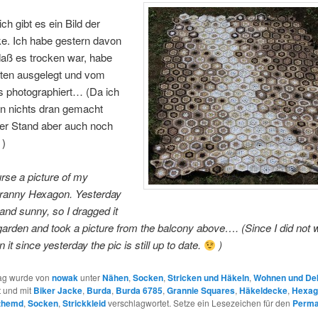
ch gibt es ein Bild der
e. Ich habe gestern davon
, daß es trocken war, habe
rten ausgelegt und vom
s photographiert… (Da ich
rn nichts dran gemacht
der Stand aber auch noch
)
rse a picture of my
ranny Hexagon. Yesterday
 and sunny, so I dragged it
 garden and took a picture from the balcony above…. (Since I did not 
 it since yesterday the pic is still up to date.
)
rag wurde von
nowak
unter
Nähen
,
Socken
,
Stricken und Häkeln
,
Wohnen und De
t und mit
Biker Jacke
,
Burda
,
Burda 6785
,
Grannie Squares
,
Häkeldecke
,
Hexag
themd
,
Socken
,
Strickkleid
verschlagwortet. Setze ein Lesezeichen für den
Perma