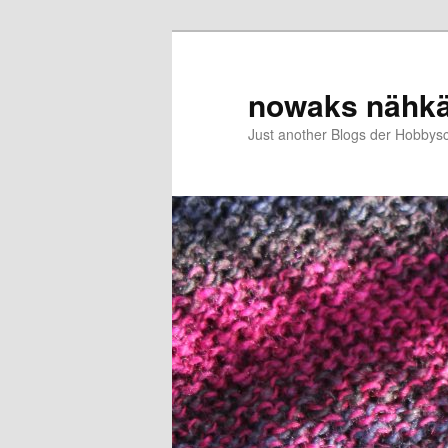
Zum
primären
Inhalt
nowaks nähk
springen
Just another Blogs der Hobbys