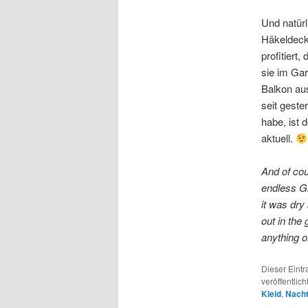
Und natürli
Häkeldeck
profitiert
sie im Ga
Balkon au
seit geste
habe, ist 
aktuell.
And of cou
endless G
it was dry
out in the
anything on
Dieser Eint
veröffentlich
Kleid
,
Nach