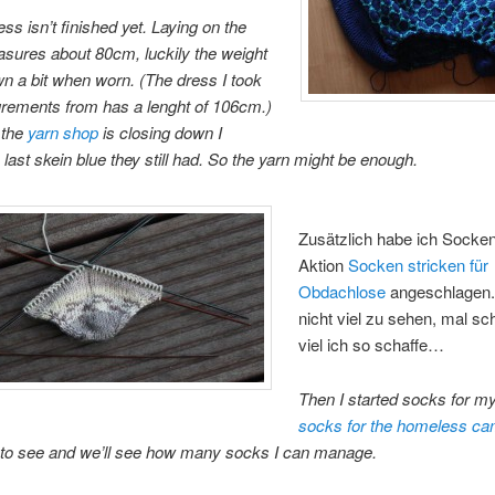
ss isn’t finished yet. Laying on the
easures about 80cm, luckily the weight
own a bit when worn. (The dress I took
rements from has a lenght of 106cm.)
 the
yarn shop
is closing down I
 last skein blue they still had. So the yarn might be enough.
Zusätzlich habe ich Socken
Aktion
Socken stricken für
Obdachlose
angeschlagen
nicht viel zu sehen, mal sc
viel ich so schaffe…
Then I started socks for m
socks for the homeless c
to see and we’ll see how many socks I can manage.