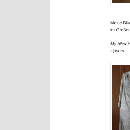
Meine Bike
im Großen
My biker j
zippers.