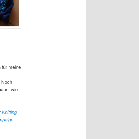
 für meine
. Noch
haun, wie
y
Knitting
ampaign
.