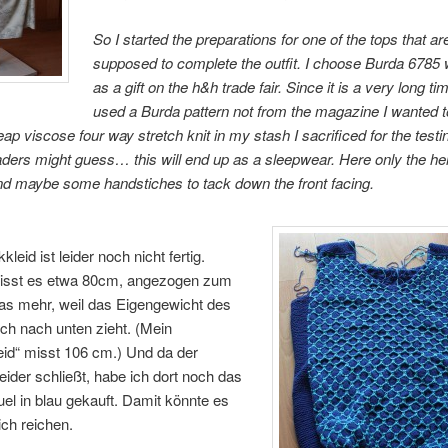
So I started the preparations for one of the tops that ar
supposed to complete the outfit. I choose Burda 6785 
as a gift on the h&h trade fair. Since it is a very long tim
used a Burda pattern not from the magazine I wanted to 
eap viscose four way stretch knit in my stash I sacrificed for the testi
aders might guess… this will end up as a sleepwear. Here only the he
d maybe some handstiches to tack down the front facing.
kleid ist leider noch nicht fertig.
isst es etwa 80cm, angezogen zum
as mehr, weil das Eigengewicht des
ch nach unten zieht. (Mein
eid“ misst 106 cm.) Und da der
eider schließt, habe ich dort noch das
uel in blau gekauft. Damit könnte es
ich reichen.