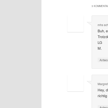
3 KOMMENTAR
mhs
sc
Buh, e
Trotzd
LG
M.
Antwo
Margret
Hey, d
richti
Antwo