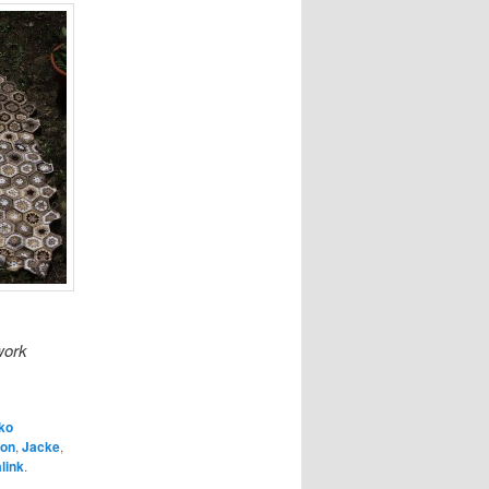
work
ko
on
,
Jacke
,
link
.