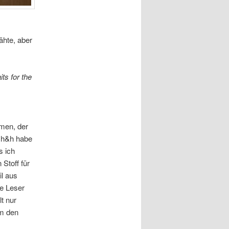
ähte, aber
ts for the
men, der
r h&h habe
s ich
Stoff für
il aus
ge Leser
t nur
um den