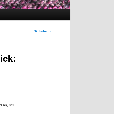
Nächster
→
ick:
d an, bei