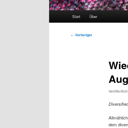
Hauptmenü
Start
Über
Beitragsnavigation
←
Vorheriger
Wied
Aug
Veröffentlic
Diversifie
Allmählich
dem divers