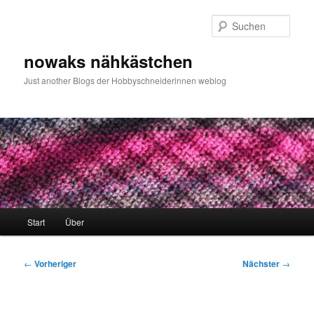
Zum
primären
Such
Inhalt
springen
nowaks nähkästchen
Just another Blogs der Hobbyschneiderinnen weblog
Hauptmenü
Start
Über
Beitragsnavigation
←
Vorheriger
Nächster
→