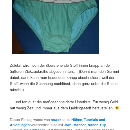
Zuletzt wird noch der überstehende Stoff innen knapp an der
äußeren Zickzackreihe abgeschnitten…. (Dehnt man den Gummi
dabei, dann kann man besonders knapp abschneiden, weil der
Stoff, wenn die Spannung nachlässt, dann ganz unter die Stiche
rutscht.)
… und fertig ist die maßgeschneiderte Unterbux. Für wenig Geld
mit wenig Zeit und immer aus dem Lieblingsstoff herzustellen.
Dieser Eintrag wurde von
nowak
unter
Nähen
,
Tutorials und
Anleitungen
veröffentlicht und mit
Jalie
,
Männer
,
Nähen
,
Slip
,
,
verschlagwortet. Setze ein Lesezeichen für