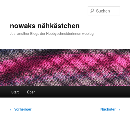
Zum
primären
Such
Inhalt
springen
nowaks nähkästchen
Just another Blogs der Hobbyschneiderinnen weblog
Hauptmenü
Start
Über
Beitragsnavigation
←
Vorheriger
Nächster
→