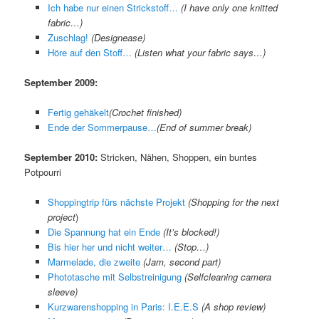
Ich habe nur einen Strickstoff…
(I have only one knitted
fabric…)
Zuschlag!
(Designease)
Höre auf den Stoff…
(Listen what your fabric says…)
September 2009:
Fertig gehäkelt
(Crochet finished)
Ende der Sommerpause…
(End of summer break)
September 2010:
Stricken, Nähen, Shoppen, ein buntes
Potpourri
Shoppingtrip fürs nächste Projekt
(Shopping for the next
project
)
Die Spannung hat ein Ende
(It’s blocked!)
Bis hier her und nicht weiter…
(Stop…)
Marmelade, die zweite
(Jam, second part)
Phototasche mit Selbstreinigung
(Selfcleaning camera
sleeve)
Kurzwarenshopping in Paris: I.E.E.S
(A shop review)