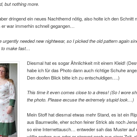
d, but nothing more.
aber dringend ein neues Nachthemd nötig, also holte ich den Schnitt 
n er war immerhin schnell gegangen…
e urgently needed new nightwear, so I picked the old pattern again sin
 to make fast…
Diesmal hat es sogar Ähnlichkeit mit einem Kleid! (D
habe ich für das Photo dann auch richtige Schuhe ang
Den doofen Blick bitte ich zu entschuldigen….)
This time it even comes close to a dress! (So I wore sh
the photo. Please excuse the extremely stupid look…)
Mein Stoff hat diesmal etwas mehr Stand, es ist ein Ri
aus Baumwolle, eher schon feiner Strick als noch Jers
so eine Internettausch… entweder sah das Muster auf 
völlig anders aus oder er stammt noch aus einer Zeit, 