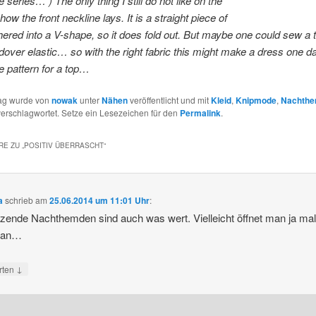
 series… ) The only thing I still do not like on the
 how the front neckline lays. It is a straight piece of
thered into a V-shape, so it does fold out. But maybe one could sew a t
oldover elastic… so with the right fabric this might make a dress one da
ce pattern for a top…
rag wurde von
nowak
unter
Nähen
veröffentlicht und mit
Kleid
,
Knipmode
,
Nachth
erschlagwortet. Setze ein Lesezeichen für den
Permalink
.
E ZU „
POSITIV ÜBERRASCHT
“
a
schrieb
am
25.06.2014 um 11:01 Uhr
:
tzende Nachthemden sind auch was wert. Vielleicht öffnet man ja ma
man…
↓
rten