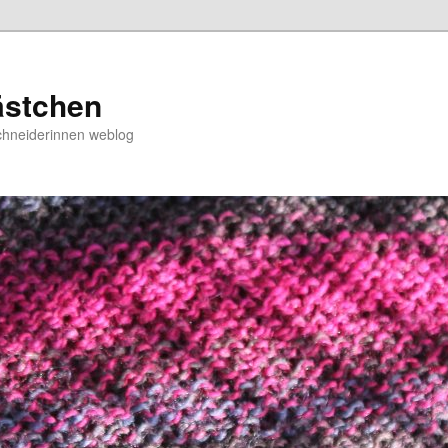
ästchen
chneiderinnen weblog