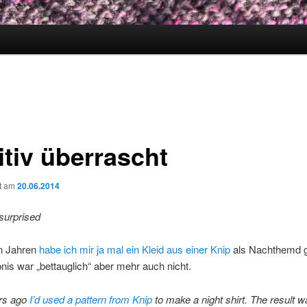
itiv überrascht
ht am
20.06.2014
 surprised
en Jahren
habe ich mir ja mal ein Kleid aus einer Knip
als Nachthemd g
is war „bettauglich“ aber mehr auch nicht.
rs ago
I’d used a pattern from Knip
to make a night shirt. The result 