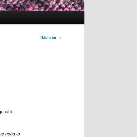
Nächster
→
enäht.
was good to