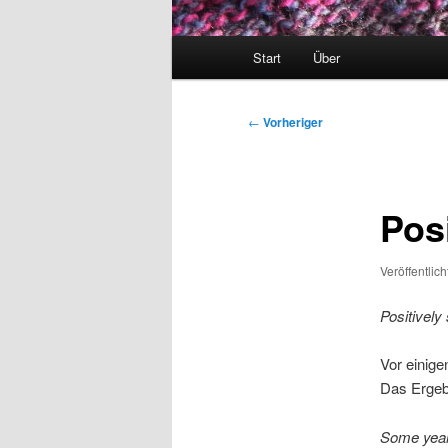
Hauptmenü
Start
Über
Beitragsnavigation
←
Vorheriger
Pos
Veröffentlic
Positively
Vor einig
Das Ergebn
Some yea