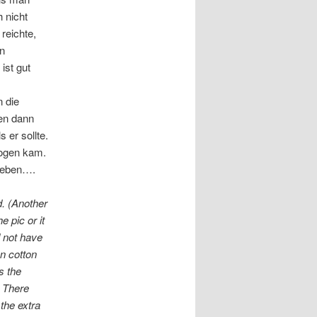
 nicht
 reichte,
en
ist gut
n die
en dann
s er sollte.
bogen kam.
egeben….
ad. (Another
e pic or it
d not have
n cotton
s the
. There
 the extra