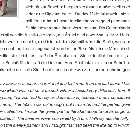
sich oft auf Beschreibungen verlassen mußte, weil noch
jeder eine Digicam hatte.) Da das Material absolut nicht
half Frau mhs mit einer farblich hervorragend passend
Schlauchware aus ihren Vorräten aus. Die Saumblende 
 breit wie die Anleitung vorgibt, die Ärmel sind etwa 5cm kürzer. Halb
ich, weil ich dachte, die Linie auf dem Schnitt wäre die Stelle, wo dan
en noch mal extra abgepaust werden mußten. Als ich die Manschett
lte, stellte ich fest, daß der Ärmel an der Stelle deutlich breiter ist, al
m Schluß führte, daß die Linie nur vom Anstückeln auf dem Schnitt
its hätte der helle Stoff höchstens noch zwei Zentimeter mehr herg
y fabric is a cotton rib knit that is a bit firmer than the last fabric I h
wap which was not as expected. Either it looked very differently from th
g aog, that you had to rely on descriptions, because many people di
camera.) The fabric was not enough, but Frau mhs had the perfect gree
er collection. I made the green part at the skirt about twice as larger a
dicates it. The sleenes were shortened by 5 cm. Halfway accidentially
 on the sleeve pattern and I thought that had been the line up to which