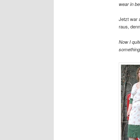
wear in be
Jetzt war 
raus, den
Now I quit
something