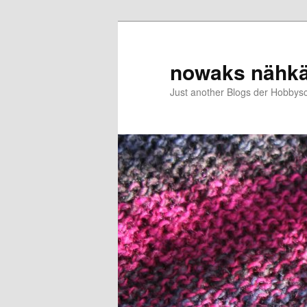
Zum
primären
Inhalt
nowaks nähk
springen
Just another Blogs der Hobbys