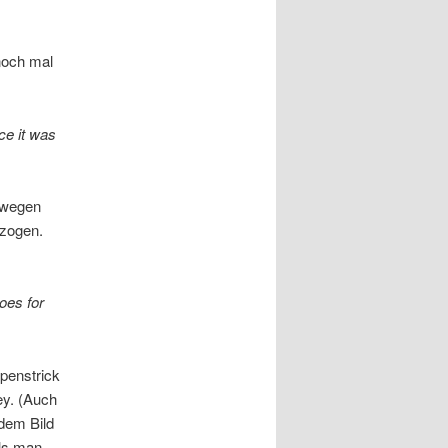
noch mal
ce it was
eswegen
ezogen.
oes for
ppenstrick
ey. (Auch
dem Bild
als man