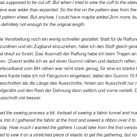
was supposed to be cut off. But when I tried to sew the cuff to the sleev
eeve was wider than expected. So the line on the pattern was from the
al pattern sheet. But anyhow, I could have maybe added 2cm more, bu
definitely not enough for the original length.
ie Verarbeitung noch ein wenig schneller gestaltet: Statt für de Raffu
zunähen und ein Zugband einzuziehen, habe ich den Stoff gleich geraf
 drauf so fixiert. Das Ausmaß der Raffung habe ich beim Tragen an
n. (Zuerst wollte ich es auf einen Gummi nähen und dadurch raffen,
rbrustband vom BH nähen war nicht stark genug, für eine so starke 
bere Kante habe ich mit Falzgummi eingefasst, dabei den Gummi 10 
eschnitten als die Länge des Ausschnitts, hinten am Ausschnitt nur 
fgenäht und den Rest der Dehnung dann seitlich und vorne verteilt.
usschnitt viel besser.
ned the sewing process a bit. Instead of sewing a fabric tunnel and m
 into it I gathered the fabric at the front and sewed a ribbon over it t
stay. How much I wanted the gathers I could take from the first version.
ed to sew it on a stretched piece of elastic to get the gathering, but n