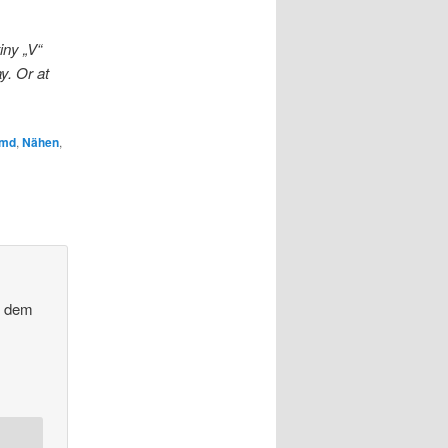
iny „V“
y. Or at
emd
,
Nähen
,
l dem