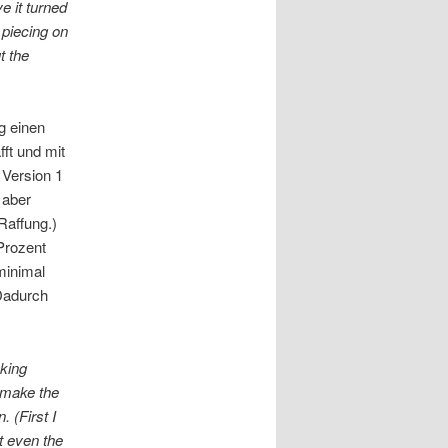
e it turned
 piecing on
t the
ng einen
ft und mit
 Version 1
 aber
Raffung.)
Prozent
minimal
 Dadurch
aking
o make the
 (First I
ot even the