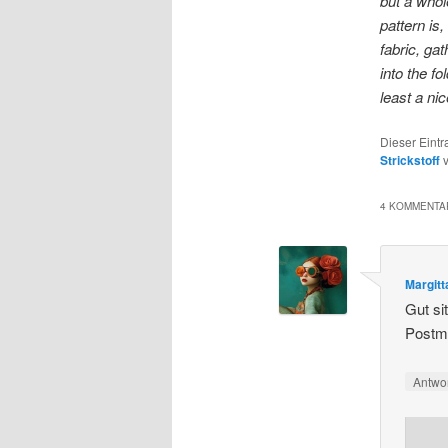
but a whole
pattern is,
fabric, ga
into the f
least a ni
Dieser Eint
Strickstoff
v
4 KOMMENTAR
Margitt
Gut si
Post
Antwo