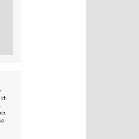
r-
 ich
.
 ab,
ug