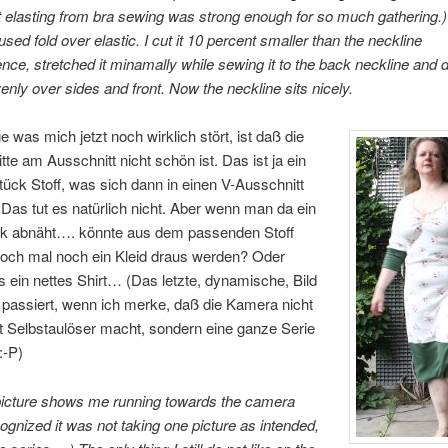
 elasting from bra sewing was strong enough for so much gathering.)
used fold over elastic. I cut it 10 percent smaller than the neckline
nce, stretched it minamally while sewing it to the back neckline and d
venly over sides and front. Now the neckline sits nicely.
e was mich jetzt noch wirklich stört, ist daß die
tte am Ausschnitt nicht schön ist. Das ist ja ein
ück Stoff, was sich dann in einen V-Ausschnitt
. Das tut es natürlich nicht. Aber wenn man da ein
ck abnäht…. könnte aus dem passenden Stoff
 doch mal noch ein Kleid draus werden? Oder
 ein nettes Shirt… (Das letzte, dynamische, Bild
 passiert, wenn ich merke, daß die Kamera nicht
it Selbstaulöser macht, sondern eine ganze Serie
:-P)
 picture shows me running towards the camera
ognized it was not taking one picture as intended,