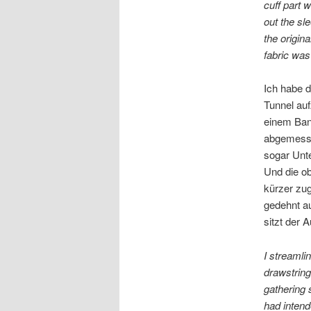
cuff part 
out the sl
the origin
fabric was 
Ich habe d
Tunnel auf
einem Band
abgemesse
sogar Unte
Und die o
kürzer zug
gedehnt au
sitzt der A
I streamli
drawstrings
gathering 
had intend