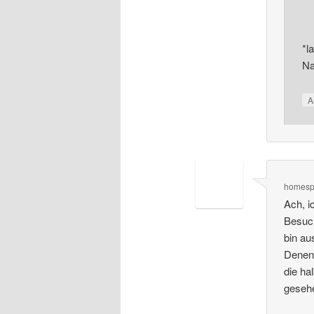
*l
Na
A
homes
Ach, i
Besuch
bin au
Denen 
die ha
geseh