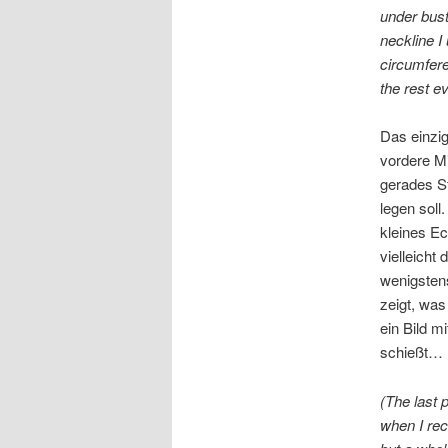
under bust
neckline I 
circumfere
the rest e
Das einzig
vordere Mi
gerades St
legen soll
kleines E
vielleicht
wenigstens
zeigt, was
ein Bild m
schießt… 
(The last
when I rec