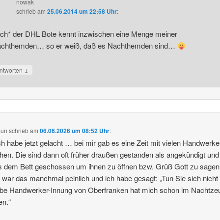
nowak
schrieb
am
25.06.2014 um 22:58 Uhr
:
ach* der DHL Bote kennt inzwischen eine Menge meiner
chthemden… so er weiß, daß es Nachthemden sind…
↓
ntworten
pun
schrieb
am
06.06.2026 um 08:52 Uhr
:
ch habe jetzt gelacht … bei mir gab es eine Zeit mit vielen Handwerke
en. Die sind dann oft früher draußen gestanden als angekündigt und
s dem Bett geschossen um ihnen zu öffnen bzw. Grüß Gott zu sagen
war das manchmal peinlich und ich habe gesagt: „Tun Sie sich nicht
lbe Handwerker-Innung von Oberfranken hat mich schon im Nachtze
en.“