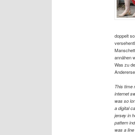
doppelt so
versehentl
Manschett
annähen wol
Was zu de
Andererse
This time m
internet s
was so lon
a digital 
jersey in h
pattern in
was a line