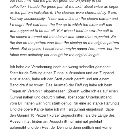
but Frau mhs had the perfect green cotton jersey in her
collection. I made the green part at the skirt about twice as larger
as the pattern indicates it. The sleenes were shortened by 5 cm.
Halfway accidentially. There was a line on the sleeve pattern and
I thought that had been the line up to which the extra cuff part
was supposed to be cut off. But when I tried to sew the cuff to
the sleeve it turned out the sleeve was wider than expected. So
the line on the pattern was from the piecing on the original pattern
sheet. But anyhow, I could have maybe added 2cm more, but the
fabric was definitely not enough for the original length.
Ich habe die Verarbeitung noch ein wenig schneller gestaltet:
Statt für de Raffung einen Tunnel aufzunähen und ein Zugband
einzuziehen, habe ich den Stoff gleich gerafft und mit einem
Band drauf so fixiert. Das Ausmaß der Raffung habe ich beim
Tragen an Version 1 abgemessen. (Zuerst wollte ich es auf einen
Gummi nähen und dadurch raffen, aber sogar Unterbrustband
vom BH nähen war nicht stark genug, für eine so starke Raffung.)
Und die obere Kante habe ich mit Falzgummi eingefasst, dabei
den Gummi 10 Prozent kürzer zugeschnitten als die Länge des
Ausschnitts, hinten am Ausschnitt nur minimal gedehnt
aufgenäht und den Rest der Dehnung dann seitlich und vorne