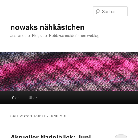
Zum
Zum
primären
sekundären
Such
Inhalt
Inhalt
springen
springen
nowaks nähkästchen
Just another Blogs der Hobbyschneiderinnen weblog
Hauptmenü
Start
Über
SCHLAGWORTARCHIV:
KNIPMODE
Aktueller Nadelblick: Juni