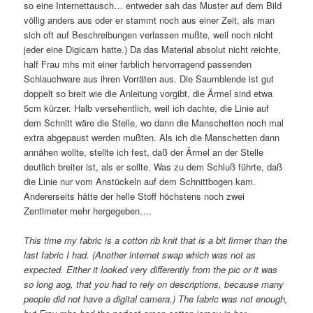
so eine Internettausch… entweder sah das Muster auf dem Bild
völlig anders aus oder er stammt noch aus einer Zeit, als man
sich oft auf Beschreibungen verlassen mußte, weil noch nicht
jeder eine Digicam hatte.) Da das Material absolut nicht reichte,
half Frau mhs mit einer farblich hervorragend passenden
Schlauchware aus ihren Vorräten aus. Die Saumblende ist gut
doppelt so breit wie die Anleitung vorgibt, die Ärmel sind etwa
5cm kürzer. Halb versehentlich, weil ich dachte, die Linie auf
dem Schnitt wäre die Stelle, wo dann die Manschetten noch mal
extra abgepaust werden mußten. Als ich die Manschetten dann
annähen wollte, stellte ich fest, daß der Ärmel an der Stelle
deutlich breiter ist, als er sollte. Was zu dem Schluß führte, daß
die Linie nur vom Anstückeln auf dem Schnittbogen kam.
Andererseits hätte der helle Stoff höchstens noch zwei
Zentimeter mehr hergegeben….
This time my fabric is a cotton rib knit that is a bit firmer than the
last fabric I had. (Another internet swap which was not as
expected. Either it looked very differently from the pic or it was
so long aog, that you had to rely on descriptions, because many
people did not have a digital camera.) The fabric was not enough,