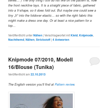
series… ) The only thing I still do not like on the pattern is, how
the front neckline lays. It is a straight piece of fabric, gathered
into a V-shape, so it does fold out. But maybe one could sew a
tiny „V“ into the foldover elastic… so with the right fabric this
might make a dress one day. Or at least a nice pattern for a
top…
Veröffentlicht unter
Nähen
|
Verschlagwortet mit
Kleid
,
Knipmode
,
Nachthemd
,
Nähen
,
Strickstoff
|
4
Antworten
Knipmode 07/2010, Modell
16/Blouse (Tunika)
Veröffentlicht am
22.10.2013
The English version you’ll find at
Pattern review
.