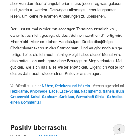
aber von den Beurteilungskriterien muss jeden Tag was gelesen
und „verdaut“ werden. Deswegen allerdings lieber langsamer
lesen, um keine relevanten Änderungen zu übersehen.
Der Juni ist mal wieder mit sonstigen Terminen ziemlich voll,
daher ist es nicht gesagt, ob das „Schnellnachthemd“ fertig wird.
Eher nicht. Aber es stehen Handstulpen für die diesjährige
Obdachlosenaktion in den Startlöchern. Und es gibt noch einige
fertige Teile, die ich noch nicht gezeigt habe, dieser Monat wird
also hoffentlich nicht ganz ohne Beiträge im Blog verlaufen. Mal
gucken, wie sich das alles weiter entwickelt. Eigentlich wollte ich
dieses Jahr auch wieder einen Pullover anschlagen.
Veröffentlicht unter
Nähen
,
Stricken und Häkeln
|
Verschlagwortet mit
Hexigame
,
Knipmode
,
Lace
,
Lace-Schal
,
Nachthemd
,
Nähen
,
Ruth
Greenwald
,
Schal
,
Seafoam
,
Stricken
,
Wetterhoff Silvia
|
Schreibe
einen Kommentar
Positiv überrascht
4