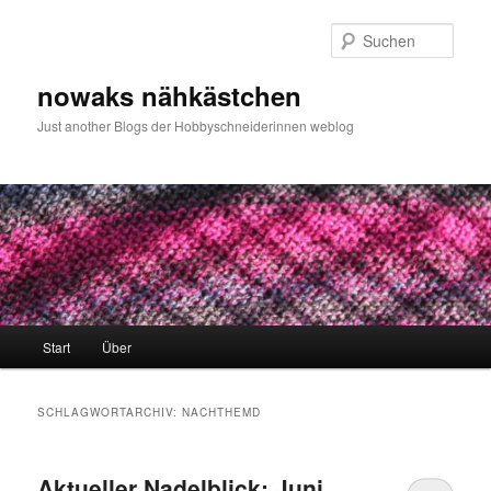
Zum
Zum
primären
sekundären
Such
Inhalt
Inhalt
springen
springen
nowaks nähkästchen
Just another Blogs der Hobbyschneiderinnen weblog
Hauptmenü
Start
Über
SCHLAGWORTARCHIV:
NACHTHEMD
Aktueller Nadelblick: Juni