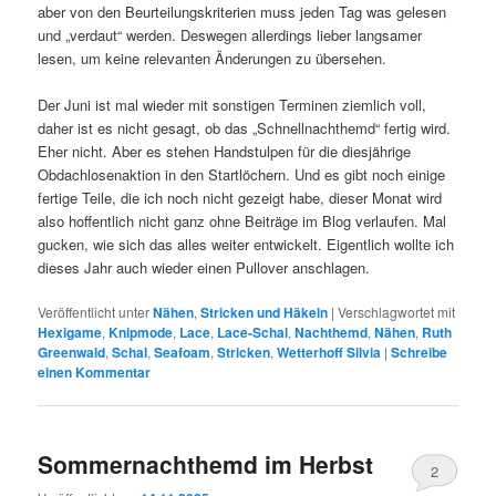
aber von den Beurteilungskriterien muss jeden Tag was gelesen
und „verdaut“ werden. Deswegen allerdings lieber langsamer
lesen, um keine relevanten Änderungen zu übersehen.
Der Juni ist mal wieder mit sonstigen Terminen ziemlich voll,
daher ist es nicht gesagt, ob das „Schnellnachthemd“ fertig wird.
Eher nicht. Aber es stehen Handstulpen für die diesjährige
Obdachlosenaktion in den Startlöchern. Und es gibt noch einige
fertige Teile, die ich noch nicht gezeigt habe, dieser Monat wird
also hoffentlich nicht ganz ohne Beiträge im Blog verlaufen. Mal
gucken, wie sich das alles weiter entwickelt. Eigentlich wollte ich
dieses Jahr auch wieder einen Pullover anschlagen.
Veröffentlicht unter
Nähen
,
Stricken und Häkeln
|
Verschlagwortet mit
Hexigame
,
Knipmode
,
Lace
,
Lace-Schal
,
Nachthemd
,
Nähen
,
Ruth
Greenwald
,
Schal
,
Seafoam
,
Stricken
,
Wetterhoff Silvia
|
Schreibe
einen Kommentar
Sommernachthemd im Herbst
2