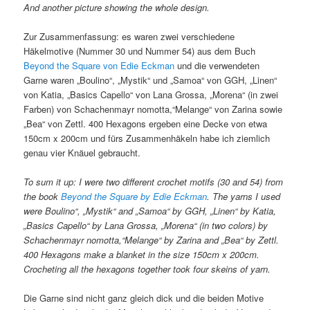
And another picture showing the whole design.
Zur Zusammenfassung: es waren zwei verschiedene
Häkelmotive (Nummer 30 und Nummer 54) aus dem Buch
Beyond the Square von Edie Eckman
und die verwendeten
Garne waren „Boulino“, „Mystik“ und „Samoa“ von GGH, „Linen“
von Katia, „Basics Capello“ von Lana Grossa, „Morena“ (in zwei
Farben) von Schachenmayr nomotta,“Melange“ von Zarina sowie
„Bea“ von Zettl. 400 Hexagons ergeben eine Decke von etwa
150cm x 200cm und fürs Zusammenhäkeln habe ich ziemlich
genau vier Knäuel gebraucht.
To sum it up: I were two different crochet motifs (30 and 54) from
the book
Beyond the Square by Edie Eckman
. The yarns I used
were Boulino“, „Mystik“ and „Samoa“ by GGH, „Linen“ by Katia,
„Basics Capello“ by Lana Grossa, „Morena“ (in two colors) by
Schachenmayr nomotta,“Melange“ by Zarina and „Bea“ by Zettl.
400 Hexagons make a blanket in the size 150cm x 200cm.
Crocheting all the hexagons together took four skeins of yarn.
Die Garne sind nicht ganz gleich dick und die beiden Motive