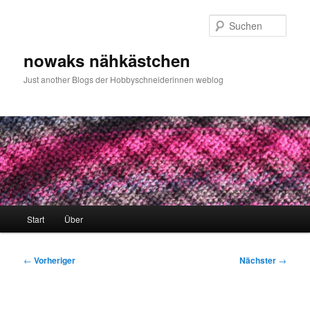
Zum
primären
Such
Inhalt
springen
nowaks nähkästchen
Just another Blogs der Hobbyschneiderinnen weblog
Hauptmenü
Start
Über
Beitragsnavigation
←
Vorheriger
Nächster
→