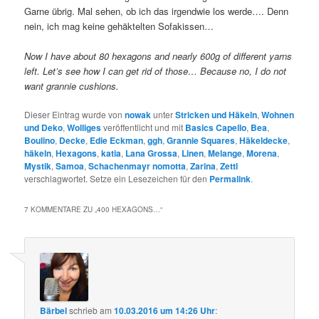
Garne übrig. Mal sehen, ob ich das irgendwie los werde…. Denn
nein, ich mag keine gehäktelten Sofakissen…
Now I have about 80 hexagons and nearly 600g of different yarns
left. Let’s see how I can get rid of those… Because no, I do not
want grannie cushions.
Dieser Eintrag wurde von
nowak
unter
Stricken und Häkeln
,
Wohnen
und Deko
,
Wolliges
veröffentlicht und mit
Basics Capello
,
Bea
,
Boulino
,
Decke
,
Edie Eckman
,
ggh
,
Grannie Squares
,
Häkeldecke
,
häkeln
,
Hexagons
,
katia
,
Lana Grossa
,
Linen
,
Melange
,
Morena
,
Mystik
,
Samoa
,
Schachenmayr nomotta
,
Zarina
,
Zettl
verschlagwortet. Setze ein Lesezeichen für den
Permalink
.
7 KOMMENTARE ZU „
400 HEXAGONS…
“
Bärbel
schrieb
am
10.03.2016 um 14:26 Uhr
: