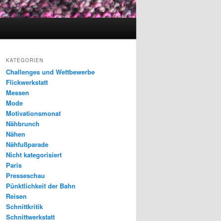
KATEGORIEN
Challenges und Wettbewerbe
Flickwerkstatt
Messen
Mode
Motivationsmonat
Nähbrunch
Nähen
Nähfußparade
Nicht kategorisiert
Paris
Presseschau
Pünktlichkeit der Bahn
Reisen
Schnittkritik
Schnittwerkstatt