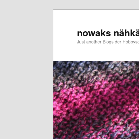
Zum
Zum
primären
sekundären
Inhalt
Inhalt
nowaks nähk
springen
springen
Just another Blogs der Hobbys