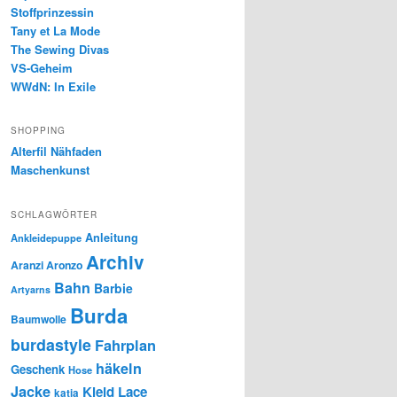
Stoffprinzessin
Tany et La Mode
The Sewing Divas
VS-Geheim
WWdN: In Exile
SHOPPING
Alterfil Nähfaden
Maschenkunst
SCHLAGWÖRTER
Anleitung
Ankleidepuppe
Archiv
Aranzi Aronzo
Bahn
Barbie
Artyarns
Burda
Baumwolle
burdastyle
Fahrplan
häkeln
Geschenk
Hose
Jacke
Kleid
Lace
katia