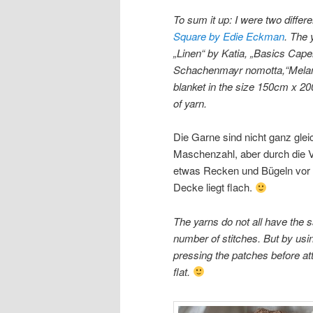
To sum it up: I were two diffe
Square by Edie Eckman
. The
„Linen“ by Katia, „Basics Cape
Schachenmayr nomotta,“Melang
blanket in the size 150cm x 20
of yarn.
Die Garne sind nicht ganz glei
Maschenzahl, aber durch die 
etwas Recken und Bügeln vor
Decke liegt flach.
The yarns do not all have the
number of stitches. But by usin
pressing the patches before att
flat.