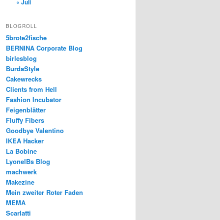
« Juli
BLOGROLL
5brote2fische
BERNINA Corporate Blog
birlesblog
BurdaStyle
Cakewrecks
Clients from Hell
Fashion Incubator
Feigenblätter
Fluffy Fibers
Goodbye Valentino
IKEA Hacker
La Bobine
LyonelBs Blog
machwerk
Makezine
Mein zweiter Roter Faden
MEMA
Scarlatti