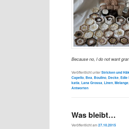
Because no, I do not want gra
Veröffentlicht unter
Stricken und Hä
Capello
,
Bea
,
Boulino
,
Decke
,
Edie
katia
,
Lana Grossa
,
Linen
,
Melange
Antworten
Was bleibt…
Veröffentlicht am
27.10.2015