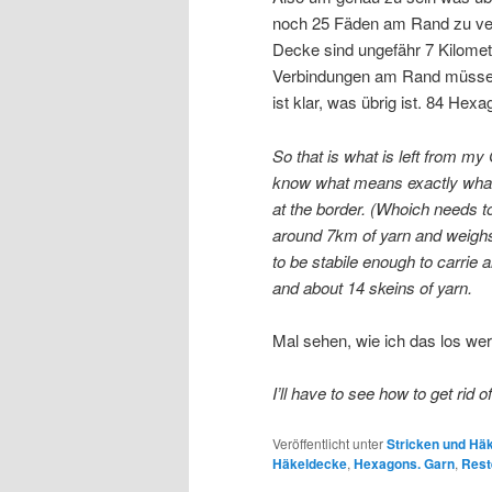
noch 25 Fäden am Rand zu ver
Decke sind ungefähr 7 Kilomete
Verbindungen am Rand müssen 
ist klar, was übrig ist. 84 He
So that is what is left from m
know what means exactly what…
at the border. (Whoich needs t
around 7km of yarn and weighs
to be stabile enough to carrie 
and about 14 skeins of yarn.
Mal sehen, wie ich das los w
I’ll have to see how to get rid o
Veröffentlicht unter
Stricken und Hä
Häkeldecke
,
Hexagons. Garn
,
Rest