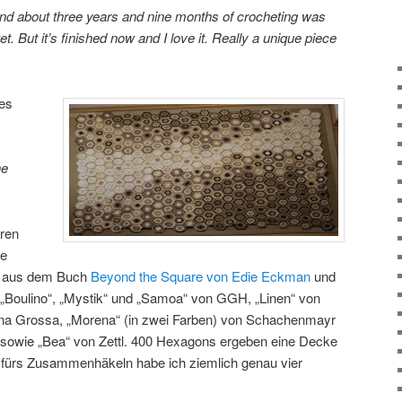
and about three years and nine months of crocheting was
et. But it’s finished now and I love it. Really a unique piece
tes
he
ren
ve
 aus dem Buch
Beyond the Square von Edie Eckman
und
„Boulino“, „Mystik“ und „Samoa“ von GGH, „Linen“ von
Lana Grossa, „Morena“ (in zwei Farben) von Schachenmayr
 sowie „Bea“ von Zettl. 400 Hexagons ergeben eine Decke
fürs Zusammenhäkeln habe ich ziemlich genau vier