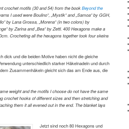
rent crochet motifs (30 and 54) from the book
Beyond the
 yarns I used were Boulino“, „Mystik“ and „Samoa“ by GGH,
llo“ by Lana Grossa, „Morena“ (in two colors) by
e“ by Zarina and „Bea“ by Zettl. 400 Hexagons make a
0cm. Crocheting all the hexagons together took four skeins
ch dick und die beiden Motive haben nicht die gleiche
Verwendung unterschiedlich starker Häkelnadeln und durch
 dem Zusammenhäkeln gleicht sich das am Ende aus, die
 same weight and the motifs I choose do not have the same
g crochet hooks of different sizes and then stretching and
aching them it all evened out in the end. The blanket lays
Jetzt sind noch 80 Hexagons und