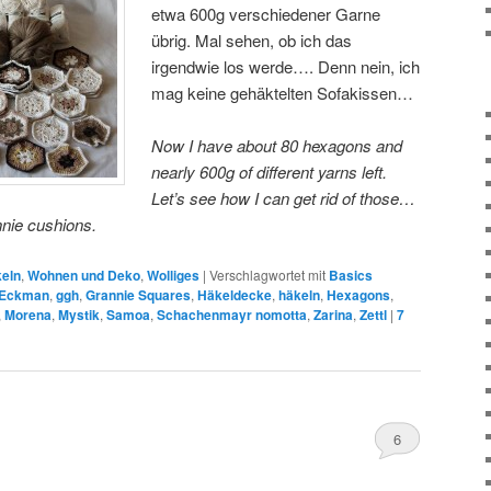
etwa 600g verschiedener Garne
übrig. Mal sehen, ob ich das
irgendwie los werde…. Denn nein, ich
mag keine gehäktelten Sofakissen…
Now I have about 80 hexagons and
nearly 600g of different yarns left.
Let’s see how I can get rid of those…
nnie cushions.
keln
,
Wohnen und Deko
,
Wolliges
|
Verschlagwortet mit
Basics
 Eckman
,
ggh
,
Grannie Squares
,
Häkeldecke
,
häkeln
,
Hexagons
,
,
Morena
,
Mystik
,
Samoa
,
Schachenmayr nomotta
,
Zarina
,
Zettl
|
7
6