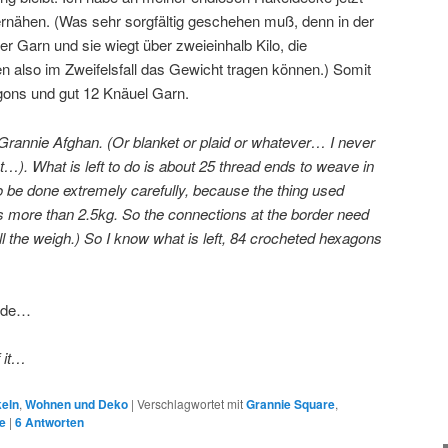
nähen. (Was sehr sorgfältig geschehen muß, denn in der
r Garn und sie wiegt über zweieinhalb Kilo, die
also im Zweifelsfall das Gewicht tragen können.) Somit
xagons und gut 12 Knäuel Garn.
y Grannie Afghan. (Or blanket or plaid or whatever… I never
). What is left to do is about 25 thread ends to weave in
o be done extremely carefully, because the thing used
 more than 2.5kg. So the connections at the border need
all the weigh.) So I know what is left, 84 crocheted hexagons
erde…
f it…
keln
,
Wohnen und Deko
|
Verschlagwortet mit
Grannie Square
,
e
|
6
Antworten