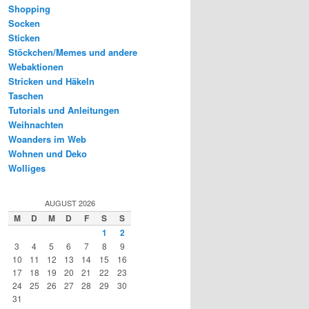
Shopping
Socken
Sticken
Stöckchen/Memes und andere
Webaktionen
Stricken und Häkeln
Taschen
Tutorials und Anleitungen
Weihnachten
Woanders im Web
Wohnen und Deko
Wolliges
AUGUST 2026
M
D
M
D
F
S
S
1
2
3
4
5
6
7
8
9
10
11
12
13
14
15
16
17
18
19
20
21
22
23
24
25
26
27
28
29
30
31