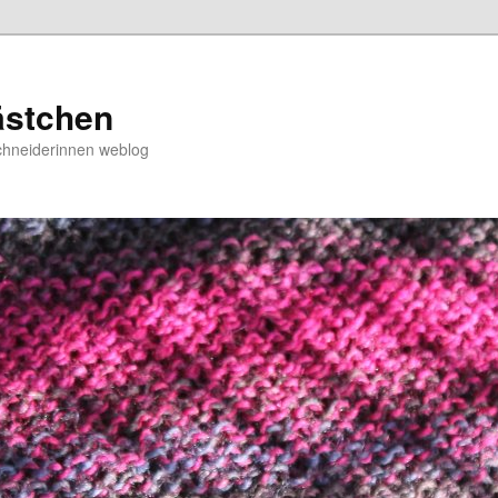
ästchen
chneiderinnen weblog