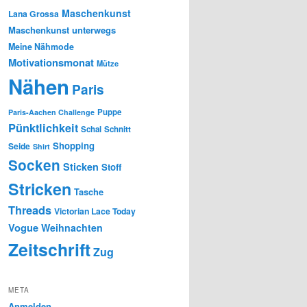
Maschenkunst
Lana Grossa
Maschenkunst unterwegs
Meine Nähmode
Motivationsmonat
Mütze
Nähen
Paris
Puppe
Paris-Aachen Challenge
Pünktlichkeit
Schal
Schnitt
Shopping
Seide
Shirt
Socken
Sticken
Stoff
Stricken
Tasche
Threads
Victorian Lace Today
Vogue
Weihnachten
Zeitschrift
Zug
META
Anmelden