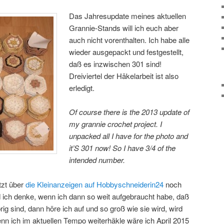
Das Jahresupdate meines aktuellen
Grannie-Stands will ich euch aber
auch nicht vorenthalten. Ich habe alle
wieder ausgepackt und festgestellt,
daß es inzwischen 301 sind!
Dreiviertel der Häkelarbeit ist also
erledigt.
Of course there is the 2013 update of
my grannie crochet project. I
unpacked all I have for the photo and
it’S 301 now! So I have 3/4 of the
intended number.
tzt über
die Kleinanzeigen auf Hobbyschneiderin24
noch
 ich denke, wenn ich dann so weit aufgebraucht habe, daß
ig sind, dann höre ich auf und so groß wie sie wird, wird
nn ich im aktuellen Tempo weiterhäkle wäre ich April 2015