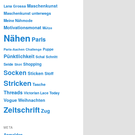
Maschenkunst
Lana Grossa
Maschenkunst unterwegs
Meine Nähmode
Motivationsmonat
Mütze
Nähen
Paris
Puppe
Paris-Aachen Challenge
Pünktlichkeit
Schal
Schnitt
Shopping
Seide
Shirt
Socken
Sticken
Stoff
Stricken
Tasche
Threads
Victorian Lace Today
Vogue
Weihnachten
Zeitschrift
Zug
META
Anmelden