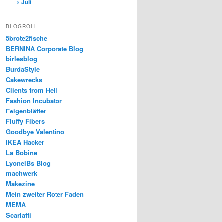
« Juli
BLOGROLL
5brote2fische
BERNINA Corporate Blog
birlesblog
BurdaStyle
Cakewrecks
Clients from Hell
Fashion Incubator
Feigenblätter
Fluffy Fibers
Goodbye Valentino
IKEA Hacker
La Bobine
LyonelBs Blog
machwerk
Makezine
Mein zweiter Roter Faden
MEMA
Scarlatti