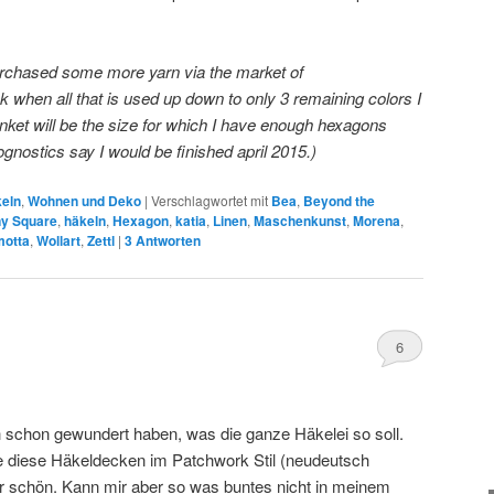
purchased some more yarn via the market of
k when all that is used up down to only 3 remaining colors I
anket will be the size for which I have enough hexagons
ognostics say I would be finished april 2015.)
keln
,
Wohnen und Deko
|
Verschlagwortet mit
Bea
,
Beyond the
y Square
,
häkeln
,
Hexagon
,
katia
,
Linen
,
Maschenkunst
,
Morena
,
otta
,
Wollart
,
Zettl
|
3
Antworten
6
 schon gewundert haben, was die ganze Häkelei so soll.
nde diese Häkeldecken im Patchwork Stil (neudeutsch
r schön. Kann mir aber so was buntes nicht in meinem