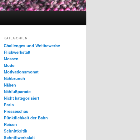
KATEGORIEN
Challenges und Wettbewerbe
Flickwerkstatt
Messen
Mode
Motivationsmonat
Nähbrunch
Nähen
Nähfußparade
Nicht kategorisiert
Paris
Presseschau
Pünktlichkeit der Bahn
Reisen
Schnittkritik
Schnittwerkstatt