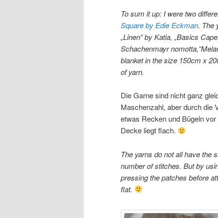
To sum it up: I were two diffe
Square by Edie Eckman
. The
„Linen“ by Katia, „Basics Cape
Schachenmayr nomotta,“Melang
blanket in the size 150cm x 20
of yarn.
Die Garne sind nicht ganz glei
Maschenzahl, aber durch die 
etwas Recken und Bügeln vor
Decke liegt flach.
The yarns do not all have the
number of stitches. But by usin
pressing the patches before att
flat.