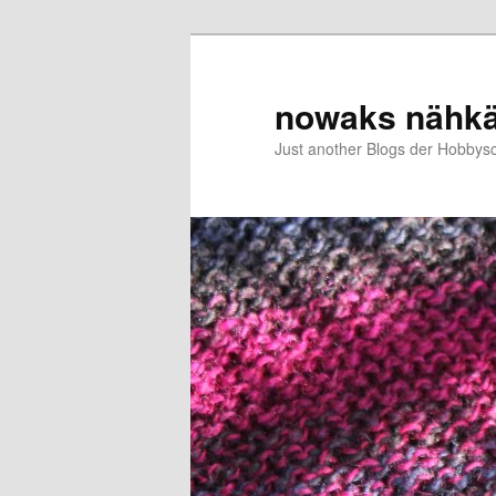
Zum
Zum
primären
sekundären
Inhalt
Inhalt
nowaks nähk
springen
springen
Just another Blogs der Hobbys