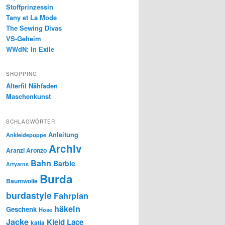
Stoffprinzessin
Tany et La Mode
The Sewing Divas
VS-Geheim
WWdN: In Exile
SHOPPING
Alterfil Nähfaden
Maschenkunst
SCHLAGWÖRTER
Anleitung
Ankleidepuppe
Archiv
Aranzi Aronzo
Bahn
Barbie
Artyarns
Burda
Baumwolle
burdastyle
Fahrplan
häkeln
Geschenk
Hose
Jacke
Kleid
Lace
katia