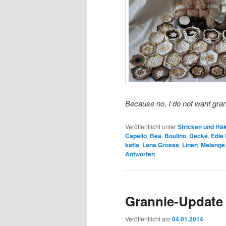
Because no, I do not want gra
Veröffentlicht unter
Stricken und Hä
Capello
,
Bea
,
Boulino
,
Decke
,
Edie
katia
,
Lana Grossa
,
Linen
,
Melange
Antworten
Grannie-Update
Veröffentlicht am
04.01.2014