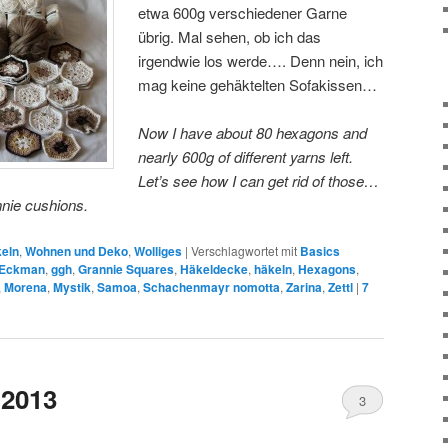
etwa 600g verschiedener Garne
übrig. Mal sehen, ob ich das
irgendwie los werde…. Denn nein, ich
mag keine gehäktelten Sofakissen…
Now I have about 80 hexagons and
nearly 600g of different yarns left.
Let’s see how I can get rid of those…
nnie cushions.
keln
,
Wohnen und Deko
,
Wolliges
|
Verschlagwortet mit
Basics
 Eckman
,
ggh
,
Grannie Squares
,
Häkeldecke
,
häkeln
,
Hexagons
,
,
Morena
,
Mystik
,
Samoa
,
Schachenmayr nomotta
,
Zarina
,
Zettl
|
7
 2013
3