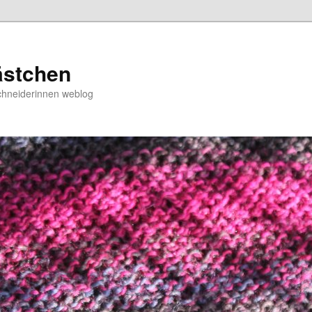
ästchen
chneiderinnen weblog