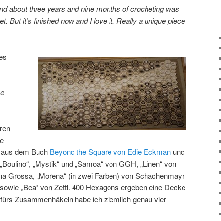
and about three years and nine months of crocheting was
et. But it’s finished now and I love it. Really a unique piece
tes
he
ren
ve
 aus dem Buch
Beyond the Square von Edie Eckman
und
„Boulino“, „Mystik“ und „Samoa“ von GGH, „Linen“ von
Lana Grossa, „Morena“ (in zwei Farben) von Schachenmayr
 sowie „Bea“ von Zettl. 400 Hexagons ergeben eine Decke
fürs Zusammenhäkeln habe ich ziemlich genau vier