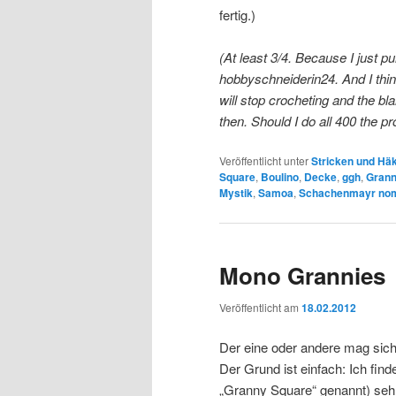
fertig.)
(At least 3/4. Because I just 
hobbyschneiderin24. And I thin
will stop crocheting and the bl
then. Should I do all 400 the pr
Veröffentlicht unter
Stricken und Hä
Square
,
Boulino
,
Decke
,
ggh
,
Grann
Mystik
,
Samoa
,
Schachenmayr nom
Mono Grannies
Veröffentlicht am
18.02.2012
Der eine oder andere mag sich
Der Grund ist einfach: Ich fi
„Granny Square“ genannt) seh