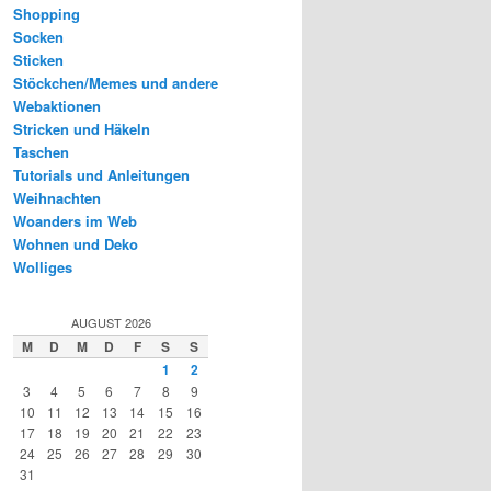
Shopping
Socken
Sticken
Stöckchen/Memes und andere
Webaktionen
Stricken und Häkeln
Taschen
Tutorials und Anleitungen
Weihnachten
Woanders im Web
Wohnen und Deko
Wolliges
AUGUST 2026
M
D
M
D
F
S
S
1
2
3
4
5
6
7
8
9
10
11
12
13
14
15
16
17
18
19
20
21
22
23
24
25
26
27
28
29
30
31