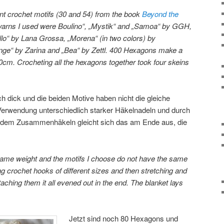
rent crochet motifs (30 and 54) from the book
Beyond the
 yarns I used were Boulino“, „Mystik“ and „Samoa“ by GGH,
llo“ by Lana Grossa, „Morena“ (in two colors) by
e“ by Zarina and „Bea“ by Zettl. 400 Hexagons make a
0cm. Crocheting all the hexagons together took four skeins
ch dick und die beiden Motive haben nicht die gleiche
Verwendung unterschiedlich starker Häkelnadeln und durch
 dem Zusammenhäkeln gleicht sich das am Ende aus, die
 same weight and the motifs I choose do not have the same
g crochet hooks of different sizes and then stretching and
aching them it all evened out in the end. The blanket lays
Jetzt sind noch 80 Hexagons und