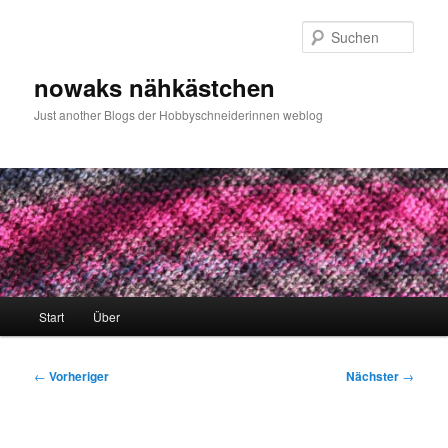
Zum
primären
Such
Inhalt
springen
nowaks nähkästchen
Just another Blogs der Hobbyschneiderinnen weblog
Hauptmenü
Start
Über
Beitragsnavigation
←
Vorheriger
Nächster
→