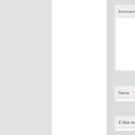
Komment
Name
E-Mail-A