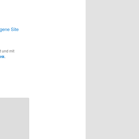
igene Site
t und mit
ink
.