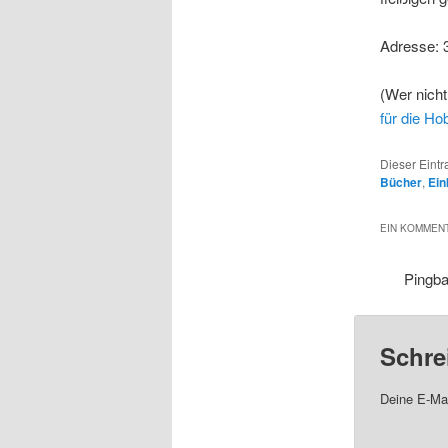
Adresse: 
(Wer nicht
für die Ho
Dieser Eint
Bücher
,
Ein
EIN KOMMENT
Pingb
Schre
Deine E-Mai