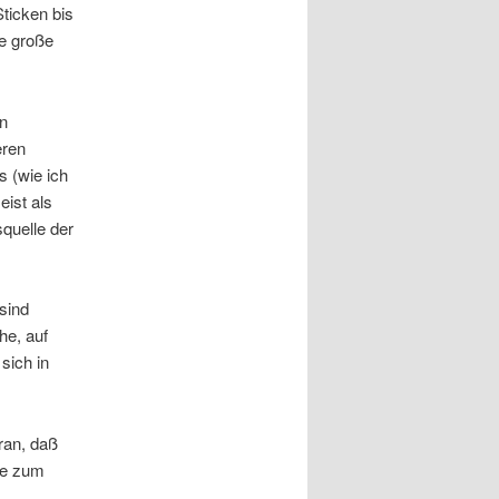
ticken bis
e große
in
eren
s (wie ich
eist als
quelle der
sind
he, auf
sich in
ran, daß
fe zum