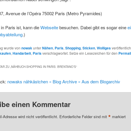
37, Avenue de l’Opéra 75002 Paris (Metro Pyramides)
 in Paris ist, kann die
Webseite
besuchen. Dabei gibt es sogar eine
e
bbyabteilung
.)
rag wurde von
nowak
unter
Nähen
,
Paris
,
Shopping
,
Sticken
,
Wolliges
veröffentlich
kaufen
,
Handarbeit
,
Paris
verschlagwortet. Setze ein Lesezeichen für den
Permal
AR ZU „
NÄHBUCH-SHOPPING IN PARIS: BRENTANO’S
“
ack:
nowaks nähkästchen » Blog Archive » Aus dem Blogarchiv
ibe einen Kommentar
*
l-Adresse wird nicht veröffentlicht.
Erforderliche Felder sind mit
markiert