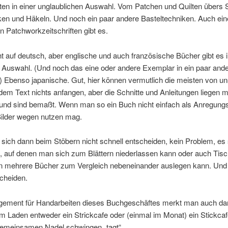
en in einer unglaublichen Auswahl. Vom Patchen und Quilten übers S
ken und Häkeln. Und noch ein paar andere Basteltechniken. Auch ein
 Patchworkzeitschriften gibt es.
ht auf deutsch, aber englische und auch französische Bücher gibt es 
r Auswahl. (Und noch das eine oder andere Exemplar in ein paar and
 Ebenso japanische. Gut, hier können vermutlich die meisten von un
dem Text nichts anfangen, aber die Schnitte und Anleitungen liegen m
 und sind bemaßt. Wenn man so ein Buch nicht einfach als Anregungs
ilder wegen nutzen mag.
ich dann beim Stöbern nicht schnell entscheiden, kein Problem, es 
, auf denen man sich zum Blättern niederlassen kann oder auch Tisc
 mehrere Bücher zum Vergleich nebeneinander auslegen kann. Und 
cheiden.
ement für Handarbeiten dieses Buchgeschäftes merkt man auch da
m Laden entweder ein Strickcafe oder (einmal im Monat) ein Stickca
 gemeinsamen Nadel schwingen „tagt“.