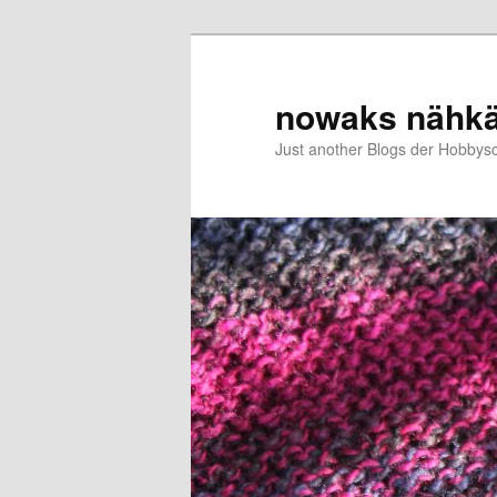
Zum
primären
Inhalt
nowaks nähk
springen
Just another Blogs der Hobbys