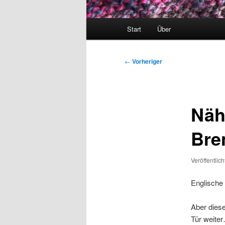
Hauptmenü
Start
Über
Beitragsnavigation
←
Vorheriger
Näh
Bre
Veröffentlic
Englische 
Aber dies
Tür weiter