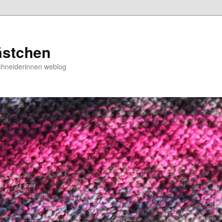
ästchen
chneiderinnen weblog