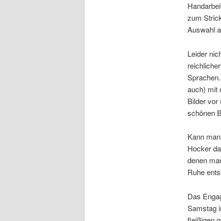
Handarbeit
zum Stric
Auswahl an
Leider nic
reichliche
Sprachen.)
auch) mit 
Bilder vor
schönen B
Kann man s
Hocker da
denen man
Ruhe ents
Das Engag
Samstag i
fleißigen