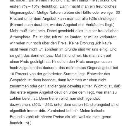
ersten 7% – 10% Reduktion. Dann macht man ein freundliches
Gegenangebot. Mutige Naturen bieten die Hälfte oder weniger, 30
Prozent unter dem Angebot kann man auf alle Fälle einsteigen.
(Kommt auch drauf an, wo das Angebot des Verkäufers liegt.)
Mehr muß nicht sein. Dabei geschieht alles in einer freundlichen
Atmosphäre. Es ist klar, ich will es kaufen, er will es verkaufen,
wir reden nur noch über den Preis. Keine Drohung „ich kaufe
nicht wenn nicht…“, sondern im Grunde sind wir uns einig. Und
so geht das dann ein paar Mal hin und her, bis man sich auf
einen Preis geeinigt hat. Finde ich den Preis unangemessen
hoch zeige ich das dadurch, das mein erstes Gegenangebot bei
10 Prozent von der geforderten Summe liegt. Entweder das
Gespräch ist dann beendet, dann kommen wir eben nicht
zusammen oder der Händler geht gewaltig runter. Wichtig ist, daß
das erste eigene Angebot deutlich unter dem liegt, was man zu
zahlen bereit ist. Denn treffen wird man sich irgendwo
dazwischen. (20% – 25% unter dem ersten Händlerangebot sind
eigentlich immer drin. Zumindest bei mir. Meine indische
Freundin zahlt oft höhere Preise als ich, weil sie nicht gerne
handelt. :o) )