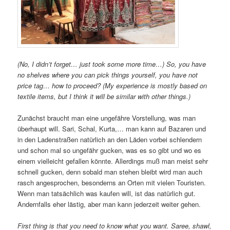
(No, I didn’t forget… just took some more time…) So, you have
no shelves where you can pick things yourself, you have not
price tag… how to proceed? (My experience is mostly based on
textile items, but I think it will be similar with other things.)
Zunächst braucht man eine ungefähre Vorstellung, was man
überhaupt will. Sari, Schal, Kurta,… man kann auf Bazaren und
in den Ladenstraßen natürlich an den Läden vorbei schlendern
und schon mal so ungefähr gucken, was es so gibt und wo es
einem vielleicht gefallen könnte. Allerdings muß man meist sehr
schnell gucken, denn sobald man stehen bleibt wird man auch
rasch angesprochen, besonderns an Orten mit vielen Touristen.
Wenn man tatsächlich was kaufen will, ist das natürlich gut.
Andernfalls eher lästig, aber man kann jederzeit weiter gehen.
First thing is that you need to know what you want. Saree, shawl,