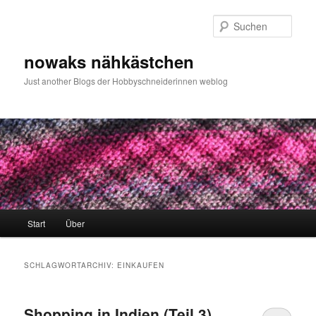
Zum
Zum
primären
sekundären
Such
Inhalt
Inhalt
springen
springen
nowaks nähkästchen
Just another Blogs der Hobbyschneiderinnen weblog
Hauptmenü
Start
Über
SCHLAGWORTARCHIV:
EINKAUFEN
Shopping in Indien (Teil 3)