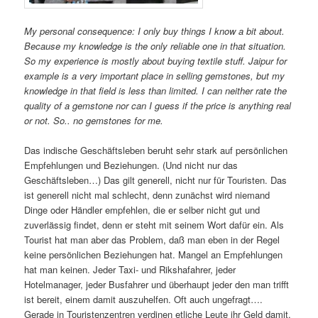
My personal consequence: I only buy things I know a bit about.
Because my knowledge is the only reliable one in that situation.
So my experience is mostly about buying textile stuff. Jaipur for
example is a very important place in selling gemstones, but my
knowledge in that field is less than limited. I can neither rate the
quality of a gemstone nor can I guess if the price is anything real
or not. So.. no gemstones for me.
Das indische Geschäftsleben beruht sehr stark auf persönlichen
Empfehlungen und Beziehungen. (Und nicht nur das
Geschäftsleben…) Das gilt generell, nicht nur für Touristen. Das
ist generell nicht mal schlecht, denn zunächst wird niemand
Dinge oder Händler empfehlen, die er selber nicht gut und
zuverlässig findet, denn er steht mit seinem Wort dafür ein. Als
Tourist hat man aber das Problem, daß man eben in der Regel
keine persönlichen Beziehungen hat. Mangel an Empfehlungen
hat man keinen. Jeder Taxi- und Rikshafahrer, jeder
Hotelmanager, jeder Busfahrer und überhaupt jeder den man trifft
ist bereit, einem damit auszuhelfen. Oft auch ungefragt….
Gerade in Touristenzentren verdinen etliche Leute ihr Geld damit,