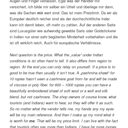
Augen und Finger verlassen. Egal was der Händler mir
versichert, ich bilde mir selber ein Urteil und überlege mir dann,
was die Sachen
mir
wert sind. Das ist mein Preislimit. Da wir als
Europäer deutlich reicher sind als der durchschnittliche Inder
kann ich damit leben, oft mehr zu zahlen. Auf der anderen Seite
sind Luxusgüter wie aufwendig gewebte Saris oder Goldstickerei
in Indien nur einer sehr begüterten Minderheit vorbehalten und die
ist oft wirklich reich. Auch für europäische Verhältnisse.
Next question is the price. What the „value“ under Indian
conditions is ist often hard to tell. It also differs from region to
region. At the end you can only relay on yourself. If a price is to
good to be true then usually it isn’t true. A „pashmina shawl“ for
10 rupies hasn’t seen a cashmere goat from far and will be made
of viscose or poly fiber. for 600 – 1000 rupies you can have a
beautifully embroidered shawl of soft wool or a woll and silk
blend, but not cashmere. The shop owners of course know, what
tourists (and Indians) want to hear, so they will offer it as such.
So no matter what the vendor tells me, my hands any my eyes
will be my main reference. And then I make up my mind what it
is worth for
me
. That will be my price limit. I can live with the fact
that tourists often pay more than Indians, I have far more money