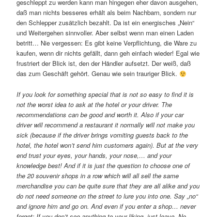
geschleppt zu werden kann man hingegen eher davon ausgehen,
daß man nichts besseres erhält als beim Nachbarn, sondern nur
den Schlepper zusätzlich bezahlt. Da ist ein energisches „Nein“
und Weitergehen sinnvoller. Aber selbst wenn man einen Laden
betritt… Nie vergessen: Es gibt keine Verpflichtung, die Ware zu
kaufen, wenn dir nichts gefällt, dann geh einfach wieder! Egal wie
frustriert der Blick ist, den der Händler aufsetzt. Der weiß, daß
das zum Geschäft gehört. Genau wie sein trauriger Blick.
If you look for something special that is not so easy to find it is
not the worst idea to ask at the hotel or your driver. The
recommendations can be good and worth it. Also if your car
driver will recommend a restaurant it normally will not make you
sick (because if the driver brings vomiting guests back to the
hotel, the hotel won’t send him customers again). But at the very
end trust your eyes, your hands, your nose,… and your
knowledge best! And if it is just the question to choose one of
the 20 souvenir shops in a row which will all sell the same
merchandise you can be quite sure that they are all alike and you
do not need someone on the street to lure you into one. Say „no“
and ignore him and go on. And even if you enter a shop… never
forget: If you don’t see anything to your liking, just leave. No