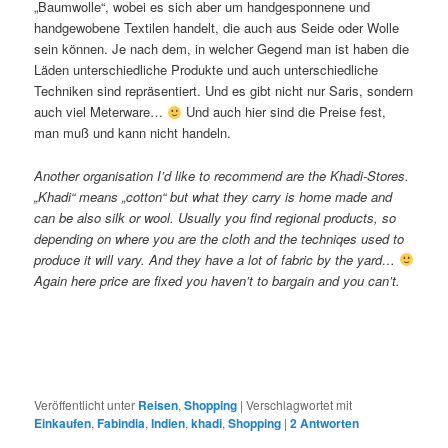
„Baumwolle“, wobei es sich aber um handgesponnene und
handgewobene Textilen handelt, die auch aus Seide oder Wolle
sein können. Je nach dem, in welcher Gegend man ist haben die
Läden unterschiedliche Produkte und auch unterschiedliche
Techniken sind repräsentiert. Und es gibt nicht nur Saris, sondern
auch viel Meterware…
Und auch hier sind die Preise fest,
man muß und kann nicht handeln.
Another organisation I’d like to recommend are the Khadi-Stores.
„Khadi“ means „cotton“ but what they carry is home made and
can be also silk or wool. Usually you find regional products, so
depending on where you are the cloth and the techniqes used to
produce it will vary. And they have a lot of fabric by the yard…
Again here price are fixed you haven’t to bargain and you can’t.
Veröffentlicht unter
Reisen
,
Shopping
|
Verschlagwortet mit
Einkaufen
,
Fabindia
,
Indien
,
khadi
,
Shopping
|
2
Antworten