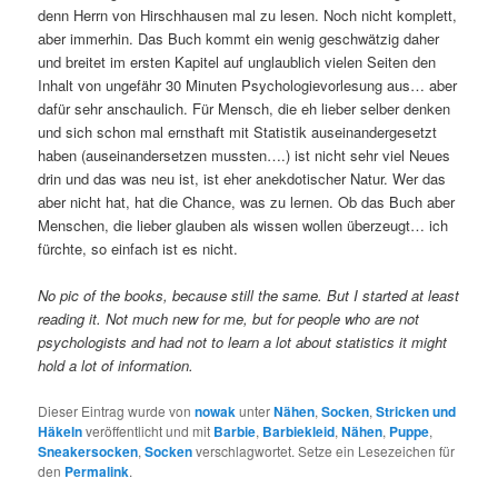
denn Herrn von Hirschhausen mal zu lesen. Noch nicht komplett,
aber immerhin. Das Buch kommt ein wenig geschwätzig daher
und breitet im ersten Kapitel auf unglaublich vielen Seiten den
Inhalt von ungefähr 30 Minuten Psychologievorlesung aus… aber
dafür sehr anschaulich. Für Mensch, die eh lieber selber denken
und sich schon mal ernsthaft mit Statistik auseinandergesetzt
haben (auseinandersetzen mussten….) ist nicht sehr viel Neues
drin und das was neu ist, ist eher anekdotischer Natur. Wer das
aber nicht hat, hat die Chance, was zu lernen. Ob das Buch aber
Menschen, die lieber glauben als wissen wollen überzeugt… ich
fürchte, so einfach ist es nicht.
No pic of the books, because still the same. But I started at least
reading it. Not much new for me, but for people who are not
psychologists and had not to learn a lot about statistics it might
hold a lot of information.
Dieser Eintrag wurde von
nowak
unter
Nähen
,
Socken
,
Stricken und
Häkeln
veröffentlicht und mit
Barbie
,
Barbiekleid
,
Nähen
,
Puppe
,
Sneakersocken
,
Socken
verschlagwortet. Setze ein Lesezeichen für
den
Permalink
.