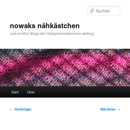
Zum
primären
Such
Inhalt
springen
nowaks nähkästchen
Just another Blogs der Hobbyschneiderinnen weblog
Hauptmenü
Start
Über
Beitragsnavigation
←
Vorheriger
Nächster
→