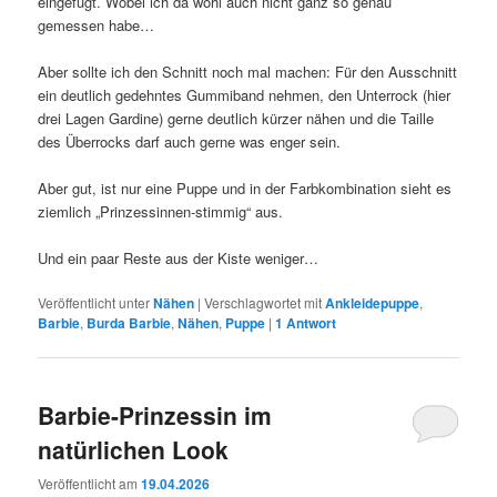
eingefügt. Wobei ich da wohl auch nicht ganz so genau
gemessen habe…
Aber sollte ich den Schnitt noch mal machen: Für den Ausschnitt
ein deutlich gedehntes Gummiband nehmen, den Unterrock (hier
drei Lagen Gardine) gerne deutlich kürzer nähen und die Taille
des Überrocks darf auch gerne was enger sein.
Aber gut, ist nur eine Puppe und in der Farbkombination sieht es
ziemlich „Prinzessinnen-stimmig“ aus.
Und ein paar Reste aus der Kiste weniger…
Veröffentlicht unter
Nähen
|
Verschlagwortet mit
Ankleidepuppe
,
Barbie
,
Burda Barbie
,
Nähen
,
Puppe
|
1
Antwort
Barbie-Prinzessin im
natürlichen Look
Veröffentlicht am
19.04.2026