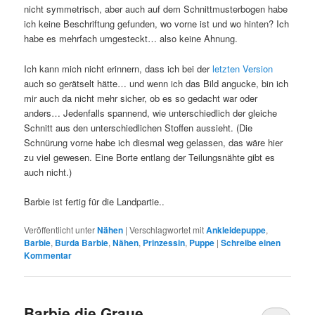
nicht symmetrisch, aber auch auf dem Schnittmusterbogen habe
ich keine Beschriftung gefunden, wo vorne ist und wo hinten? Ich
habe es mehrfach umgesteckt… also keine Ahnung.
Ich kann mich nicht erinnern, dass ich bei der
letzten Version
auch so gerätselt hätte… und wenn ich das Bild angucke, bin ich
mir auch da nicht mehr sicher, ob es so gedacht war oder
anders… Jedenfalls spannend, wie unterschiedlich der gleiche
Schnitt aus den unterschiedlichen Stoffen aussieht. (Die
Schnürung vorne habe ich diesmal weg gelassen, das wäre hier
zu viel gewesen. Eine Borte entlang der Teilungsnähte gibt es
auch nicht.)
Barbie ist fertig für die Landpartie..
Veröffentlicht unter
Nähen
|
Verschlagwortet mit
Ankleidepuppe
,
Barbie
,
Burda Barbie
,
Nähen
,
Prinzessin
,
Puppe
|
Schreibe einen
Kommentar
Barbie die Graue