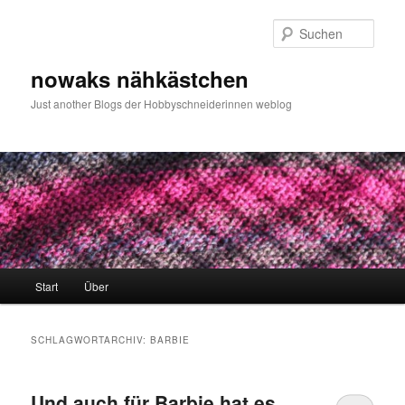
Zum
Zum
primären
sekundären
Such
Inhalt
Inhalt
springen
springen
nowaks nähkästchen
Just another Blogs der Hobbyschneiderinnen weblog
Hauptmenü
Start
Über
SCHLAGWORTARCHIV:
BARBIE
Und auch für Barbie hat es