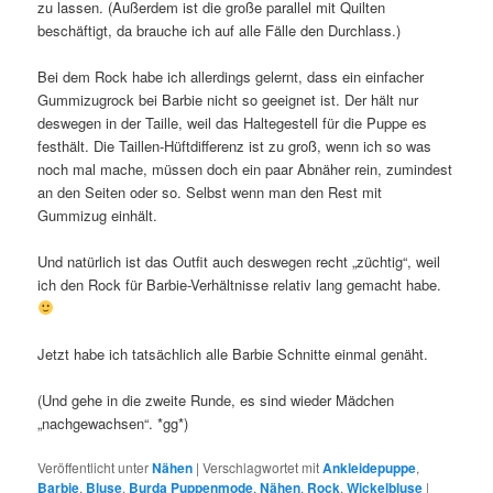
zu lassen. (Außerdem ist die große parallel mit Quilten
beschäftigt, da brauche ich auf alle Fälle den Durchlass.)
Bei dem Rock habe ich allerdings gelernt, dass ein einfacher
Gummizugrock bei Barbie nicht so geeignet ist. Der hält nur
deswegen in der Taille, weil das Haltegestell für die Puppe es
festhält. Die Taillen-Hüftdifferenz ist zu groß, wenn ich so was
noch mal mache, müssen doch ein paar Abnäher rein, zumindest
an den Seiten oder so. Selbst wenn man den Rest mit
Gummizug einhält.
Und natürlich ist das Outfit auch deswegen recht „züchtig“, weil
ich den Rock für Barbie-Verhältnisse relativ lang gemacht habe.
Jetzt habe ich tatsächlich alle Barbie Schnitte einmal genäht.
(Und gehe in die zweite Runde, es sind wieder Mädchen
„nachgewachsen“. *gg*)
Veröffentlicht unter
Nähen
|
Verschlagwortet mit
Ankleidepuppe
,
Barbie
,
Bluse
,
Burda Puppenmode
,
Nähen
,
Rock
,
Wickelbluse
|