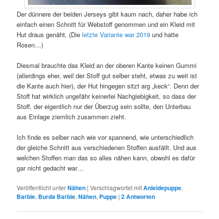
Der dünnere der beiden Jerseys gibt kaum nach, daher habe ich
einfach einen Schnitt für Webstoff genommen und ein Kleid mit
Hut draus genäht. (Die
letzte Variante war 2019
und hatte
Rosen…)
Diesmal brauchte das Kleid an der oberen Kante keinen Gummi
(allerdings eher, weil der Stoff gut selber steht, etwas zu weit ist
die Kante auch hier), der Hut hingegen sitzt arg „keck“. Denn der
Stoff hat wirklich ungefähr keinerlei Nachgiebigkeit, so dass der
Stoff, der eigentlich nur der Überzug sein sollte, den Unterbau
aus Einlage ziemlich zusammen zieht.
Ich finde es selber nach wie vor spannend, wie unterschiedlich
der gleiche Schnitt aus verschiedenen Stoffen ausfällt. Und aus
welchen Stoffen man das so alles nähen kann, obwohl es dafür
gar nicht gedacht war…
Veröffentlicht unter
Nähen
|
Verschlagwortet mit
Anleidepuppe
,
Barbie
,
Burda Barbie
,
Nähen
,
Puppe
|
2
Antworten