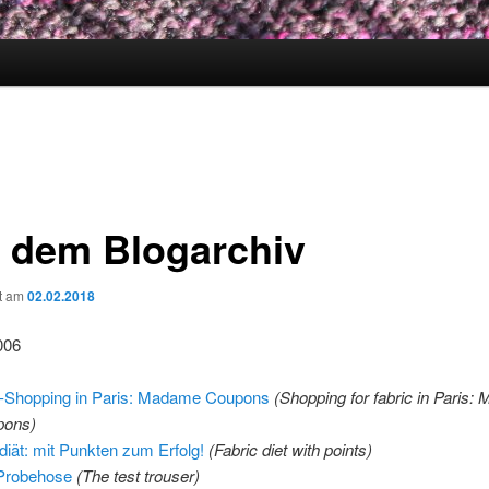
 dem Blogarchiv
ht am
02.02.2018
006
f-Shopping in Paris: Madame Coupons
(Shopping for fabric in Paris
pons)
fdiät: mit Punkten zum Erfolg!
(Fabric diet with points)
Probehose
(The test trouser)