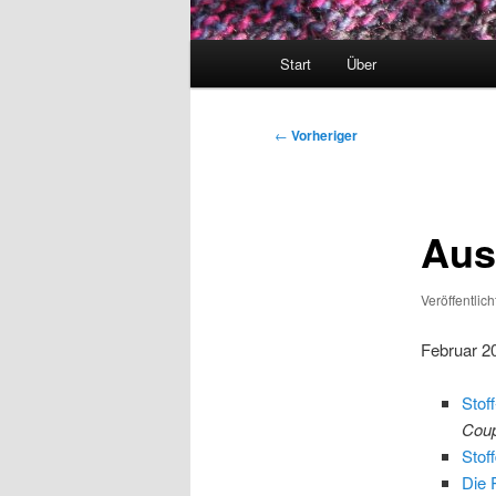
Hauptmenü
Start
Über
Beitragsnavigation
←
Vorheriger
Aus
Veröffentlic
Februar 2
Stof
Cou
Stof
Die 