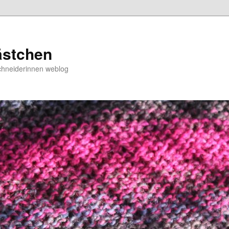
ästchen
chneiderinnen weblog