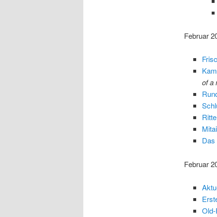
Februar 20
Fris
Kame
of a
Rund
Schl
Ritt
Mita
Das 
Februar 2
Aktu
Erst
Old-