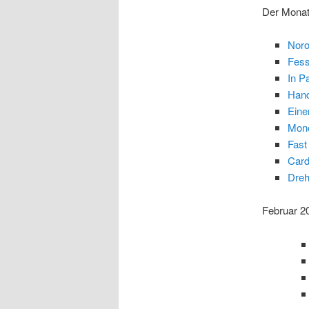
Der Monat,
Noro
Fess
In P
Hand
Eine
Mon
Fast
Card
Dreh
Februar 2