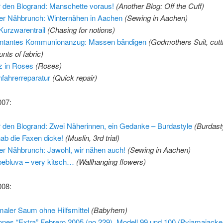
 den Blogrand: Manschette voraus!
(Another Blog: Off the Cuff)
er Nähbrunch: Winternähen in Aachen
(Sewing in Aachen)
Kurzwarentrail
(Chasing for notions)
ntantes Kommunionanzug: Massen bändigen
(Godmothers Suit, cutt
nts of fabric)
 in Roses
(Roses)
fahrerreparatur
(Quick repair)
007:
 den Blogrand: Zwei Näherinnen, ein Gedanke – Burdastyle
(Burdast
hab die Faxen dicke!
(Muslin, 3rd trial)
er Nähbrunch: Jawohl, wir nähen auch!
(Sewing in Aachen)
pebluva – very kitsch…
(Wallhanging flowers)
008:
aler Saum ohne Hilfsmittel
(Babyhem)
ones “Extra” Febrero 2005 (no 229), Modell 99 und 100 (Pyjamajacke