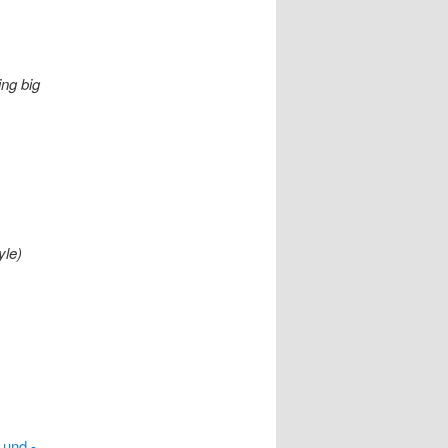
ing big
yle)
 und -