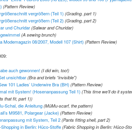
)
(Pattern Review)
größenschnitt vergrößern (Teil 1)
(Grading. part 1)
größenschnitt vergrößern (Teil 2)
(Grading, part 2)
ar und Churidar
(Salwar and Churidar)
ßgewimmel
(A sewing brunch)
a Modemagazin 08/2007, Modell 107 (Shirt)
(Pattern Review)
009:
habe auch gewonnen!
(I did win, too!)
et unsichtbar
(
Bra and briefs “invisible”
)
Sew 101 Ladies’ Underwire Bra (BH)
(Pattern Review)
mal mit System! (Hosenanpassung Teil 1)
(
This time we’ll do it syste
s that fit, part 1)
)
-Schal, die Anleitung
(
MüMu-scarf, the pattern
)
ll’s M9581, Polargear (Jacke)
(Pattern Review)
nanpassung mit System, Teil 2
(
Pants fitting shell, part 2
)
f-Shopping in Berlin: Hüco-Stoffe
(
Fabric Shopping in Berlin: Hüco-Sto