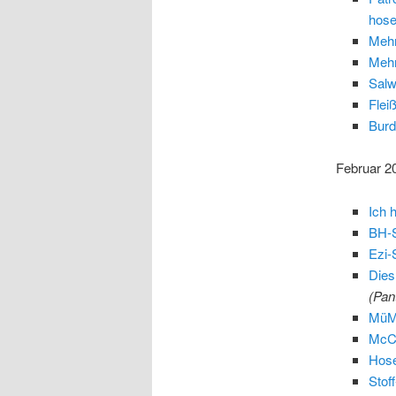
hose
Mehr
Mehr
Salw
Flei
Burd
Februar 2
Ich 
BH-S
Ezi-
Dies
(Pant
MüMu
McCa
Hose
Stof