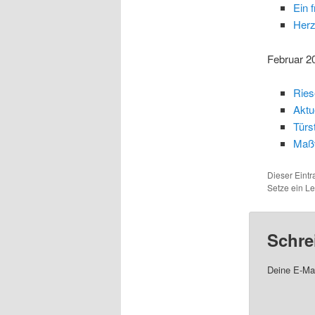
Ein 
Herz
Februar 2
Ries
Aktu
Türs
Maßv
Dieser Eint
Setze ein L
Schre
Deine E-Mai