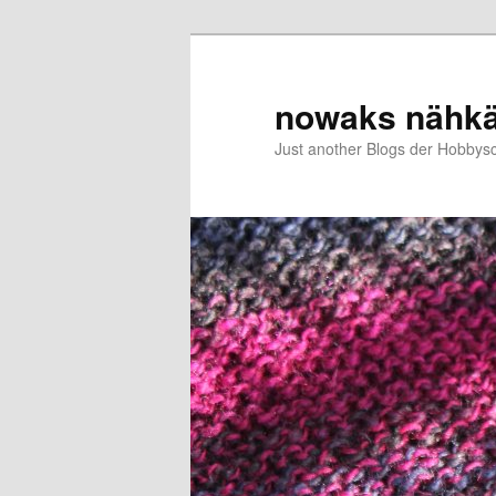
Zum
primären
Inhalt
nowaks nähk
springen
Just another Blogs der Hobbys