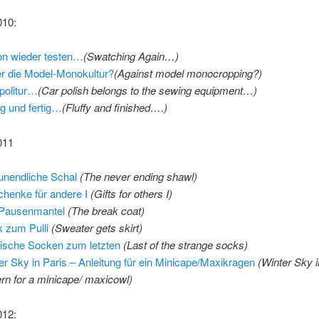
010:
n wieder testen…
(Swatching Again…)
r die Model-Monokultur?
(
Against model monocropping?
)
politur…
(
Car polish belongs to the sewing equipment…
)
fig und fertig…
(
Fluffy and finished….
)
011
unendliche Schal
(The never ending shawl)
henke für andere I
(Gifts for others I)
Pausenmantel
(The break coat)
 zum Pulli
(Sweater gets skirt)
sche Socken zum letzten
(Last of the strange socks)
er Sky in Paris – Anleitung für ein Minicape/Maxikragen
(Winter Sky i
ern for a minicape/ maxicowl)
012: