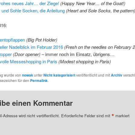
frohes neues Jahr… der Ziege!
(Happy New Year… of the Goat!)
 und Sohle Socken, die Anleitung
(Heart and Sole Socks, the pattern
016:
entopflappen
(Big Pot Holder)
eller Nadelblick im Februar 2016
(Fresh on the needles on February 
topper
(Door opener)
– immer noch im Einsatz, übrigens…
olle Messeshopping in Paris
(Modest shopping in Paris)
rag wurde von
nowak
unter
Nicht kategorisiert
veröffentlicht und mit
Archiv
verschl
esezeichen für den
Permalink
.
ibe einen Kommentar
*
l-Adresse wird nicht veröffentlicht.
Erforderliche Felder sind mit
markiert