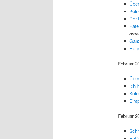
Über
Köln
Der 
Pate
amou
Ganz
Renn
Februar 2
Über
Ich 
Köln
Bira
Februar 2
Schm
Patr