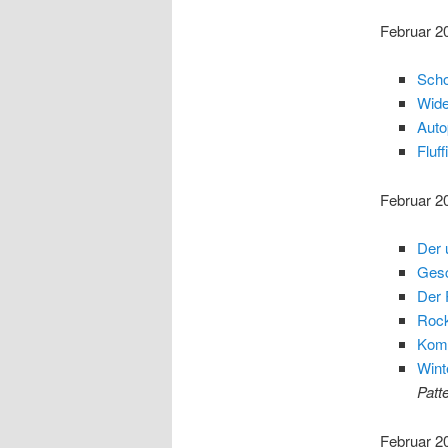
Februar 2
Scho
Wide
Auto
Fluf
Februar 2
Der 
Gesc
Der 
Rock
Komi
Wint
Patt
Februar 2