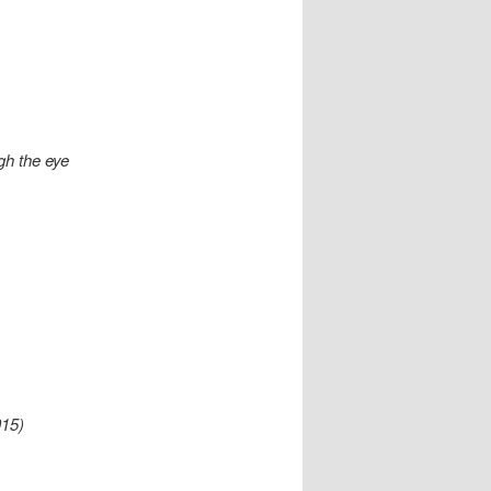
gh the eye
015)