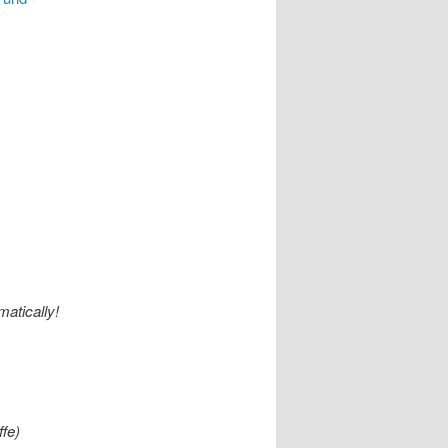
matically!
ffe
)