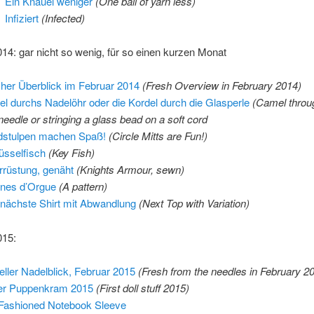
Ein Knäuel weniger
(One ball of yarn less)
Infiziert
(Infected)
14: gar nicht so wenig, für so einen kurzen Monat
cher Überblick im Februar 2014
(Fresh Overview in February 2014)
l durchs Nadelöhr oder die Kordel durch die Glasperle
(Camel throu
 needle or stringing a glass bead on a soft cord
stulpen machen Spaß!
(Circle Mitts are Fun!)
üsselfisch
(Key Fish)
errüstung, genäht
(Knights Armour, sewn)
ines d’Orgue
(A pattern)
nächste Shirt mit Abwandlung
(Next Top with Variation)
015:
eller Nadelblick, Februar 2015
(Fresh from the needles in February 2
er Puppenkram 2015
(First doll stuff 2015)
Fashioned Notebook Sleeve