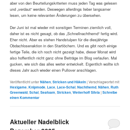
aber von den Beurteilungskriterien muss jeden Tag was gelesen
und „verdaut“ werden. Deswegen allerdings lieber langsamer
lesen, um keine relevanten Änderungen zu übersehen.
Der Juni ist mal wieder mit sonstigen Terminen ziemlich voll,
daher ist es nicht gesagt, ob das „Schnellnachthemd“ fertig wird.
Eher nicht. Aber es stehen Handstulpen für die diesjährige
Obdachlosenaktion in den Startlöchern. Und es gibt noch einige
fertige Teile, die ich noch nicht gezeigt habe, dieser Monat wird
also hoffentlich nicht ganz ohne Beiträge im Blog verlaufen. Mal
gucken, wie sich das alles weiter entwickelt. Eigentlich wollte ich
dieses Jahr auch wieder einen Pullover anschlagen.
Veröffentlicht unter
Nähen
,
Stricken und Häkeln
|
Verschlagwortet mit
Hexigame
,
Knipmode
,
Lace
,
Lace-Schal
,
Nachthemd
,
Nähen
,
Ruth
Greenwald
,
Schal
,
Seafoam
,
Stricken
,
Wetterhoff Silvia
|
Schreibe
einen Kommentar
Aktueller Nadelblick