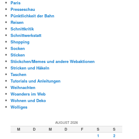
Paris
Presseschau
Pünktlichkeit der Bahn
Reisen
Schnittkritik
Schnittwerkstatt
Shopping
Socken
Sticken
Stöckchen/Memes und andere Webaktionen
Stricken und Häkeln
Taschen
Tutorials und Anleitungen
Weihnachten
Woanders im Web
Wohnen und Deko
Wolliges
AUGUST 2026
M
D
M
D
F
S
S
1
2