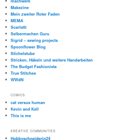
machwerk
Makezine
Mein zweiter Roter Faden
MEMA
Scarlatti
Selbermachen Guru
Sigrid – sewing projects
Spoonflower Blog
Stichelstube
Stricken, Häkeln und weitere Handarbeiten
The Budget Fashionista
True Stitches
WWdN
COMICS
cat versus human
Kevin and Kell
This is me
KREATIVE COMMUNITIES
Hobbyschneiderin24