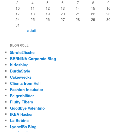
3
4
5
6
7
8
9
10
11
12
13
14
15
16
17
18
19
20
21
22
23
24
25
26
27
28
29
30
31
« Juli
BLOGROLL
5brote2fische
BERNINA Corporate Blog
birlesblog
BurdaStyle
Cakewrecks
Clients from Hell
Fashion Incubator
Feigenblätter
Fluffy Fibers
Goodbye Valentino
IKEA Hacker
La Bobine
LyonelBs Blog