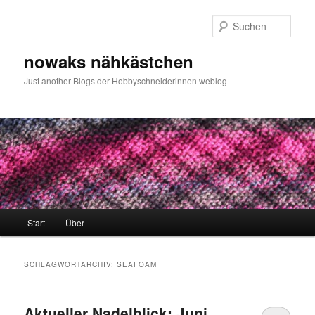
Zum
Zum
primären
sekundären
Such
Inhalt
Inhalt
springen
springen
nowaks nähkästchen
Just another Blogs der Hobbyschneiderinnen weblog
Hauptmenü
Start
Über
SCHLAGWORTARCHIV:
SEAFOAM
Aktueller Nadelblick: Juni