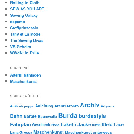
Rolling in Cloth
SEW AS YOU ARE
Sewing Galaxy
sopame
Stoffprinzessin
Tany et La Mode
The Sewing Divas
VS-Geheim
WWdN: In Exile
SHOPPING
Alterfil Nähfaden
Maschenkunst
SCHLAGWÖRTER
Archiv
Anleitung
Aranzi Aronzo
Ankleidepuppe
Artyarns
Burda
burdastyle
Bahn
Barbie
Baumwolle
Fahrplan
häkeln
Jacke
Kleid
Lace
Geschenk
Hose
katia
Maschenkunst
Maschenkunst unterwegs
Lana Grossa