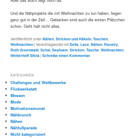
Aber das Buch liegt noch da.
Und die Nähprojekte die mit Weihnachten zu tun haben, liegen
ganz gut in der Zeit… Gebacken sind auch die ersten Plätzchen
schon. Geht halt nicht alles.
Veröffentlicht unter
Nähen
,
Stricken und Häkeln
,
Taschen
,
Weihnachten
|
Verschlagwortet mit
Delis
,
Lace
,
Nähen
,
Ravelry
,
Ruth Greenwald
,
Schal
,
Seafoam
,
Stricken
,
Tasche
,
Weihnachten
,
Wetterhoff Silvia
|
Schreibe einen Kommentar
KATEGORIEN
Challenges und Wettbewerbe
Flickwerkstatt
Messen
Mode
Motivationsmonat
Nähbrunch
Nähen
Nähfußparade
Nicht kategorisiert