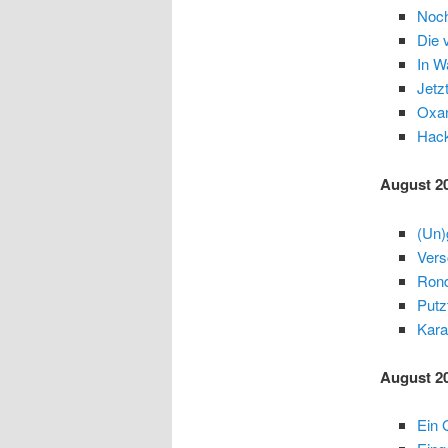
Noc
Die 
In W
Jetz
Oxan
Hack
August 2
(Un)
Vers
Rond
Putz
Kara
August 2
Ein 