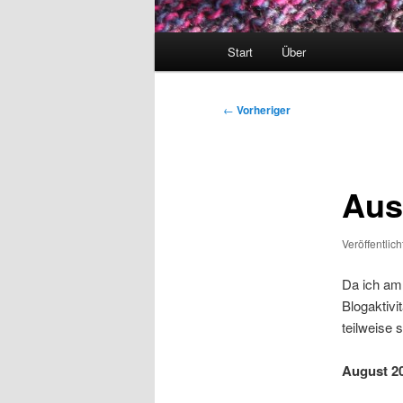
Hauptmenü
Start
Über
Beitragsnavigation
←
Vorheriger
Aus
Veröffentlic
Da ich am 
Blogaktivi
teilweise
August 2