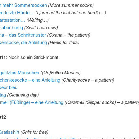
h mehr Sommersocken
(More summer socks)
vorletzte Hürde…
(I jumped the last but one hurdle…)
artestation…
(Waiting…)
t aber hurtig
(Swift I can sew)
a – das Schnittmuster
(Oxana – the pattern)
ensocke, die Anleitung
(Heels for flats)
011
: Noch so ein Strickmonat
gefilztes Mäuschen
((Un)Felted Mousie)
chenkesocke – eine Anleitung
(Charitysocks – a pattern)
eur bleu
tag
(Cleansing day)
mell (Füßlinge) – eine Anleitung
(Karamell (Slipper socks) – a pattern
012
Gratisshirt
(Shirt for free)