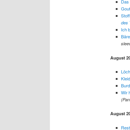
Das 
Gou
Stof
des 
Ich 
Bäre
slee
August 2
Löch
Klei
Burd
Wir 
(Pant
August 2
Rest