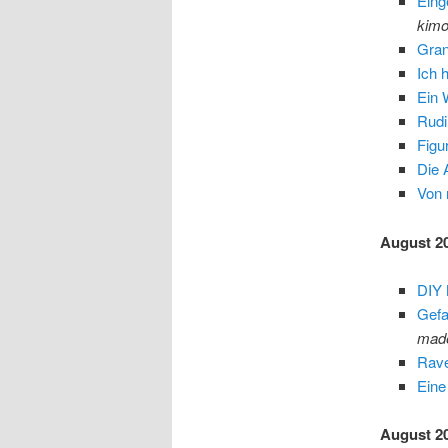
Eing
kimo
Gra
Ich 
Ein 
Rudi
Figu
Die 
Von 
August 2
DIY
Gefa
mad
Rave
Eine
August 2