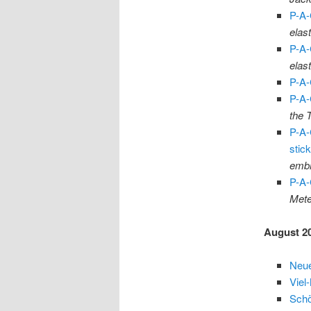
P-A-
elast
P-A-
elast
P-A-
P-A-
the 
P-A-
stic
embr
P-A-
Mete
August 2
Neue
Viel
Schö