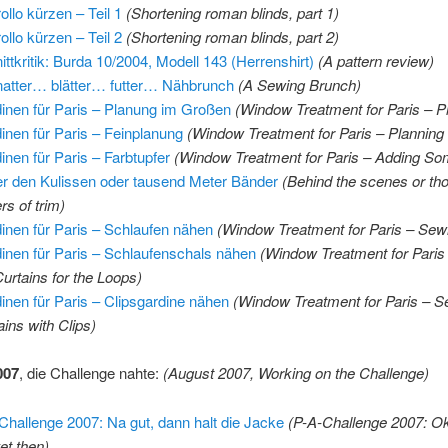
ollo kürzen – Teil 1
(Shortening roman blinds, part 1)
ollo kürzen – Teil 2
(Shortening roman blinds, part 2)
ittkritik: Burda 10/2004, Modell 143 (Herrenshirt)
(A pattern review)
atter… blätter… futter… Nähbrunch
(A Sewing Brunch)
inen für Paris – Planung im Großen
(Window Treatment for Paris – P
inen für Paris – Feinplanung
(Window Treatment for Paris – Planning i
inen für Paris – Farbtupfer
(Window Treatment for Paris – Adding So
er den Kulissen oder tausend Meter Bänder
(Behind the scenes or th
rs of trim)
inen für Paris – Schlaufen nähen
(Window Treatment for Paris – Sew
inen für Paris – Schlaufenschals nähen
(Window Treatment for Paris
Curtains for the Loops)
inen für Paris – Clipsgardine nähen
(Window Treatment for Paris – S
ains with Clips)
007
, die Challenge nahte:
(August 2007, Working on the Challenge)
Challenge 2007: Na gut, dann halt die Jacke
(P-A-Challenge 2007: Oka
et then)