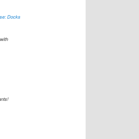
use: Docks
with
nts!