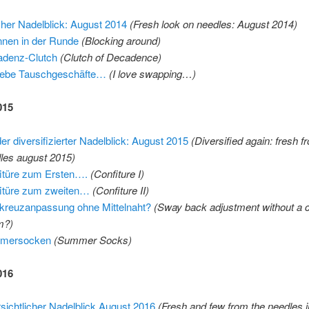
cher Nadelblick: August 2014
(Fresh look on needles: August 2014)
nen in der Runde
(Blocking around)
denz-Clutch
(Clutch of Decadence)
liebe Tauschgeschäfte…
(I love swapping…)
015
er diversifizierter Nadelblick: August 2015
(Diversified again: fresh f
les august 2015)
itüre zum Ersten….
(Confiture I)
itüre zum zweiten…
(Confiture II)
kreuzanpassung ohne Mittelnaht?
(Sway back adjustment without a 
m?)
mersocken
(Summer Socks)
016
sichtlicher Nadelblick August 2016
(Fresh and few from the needles 