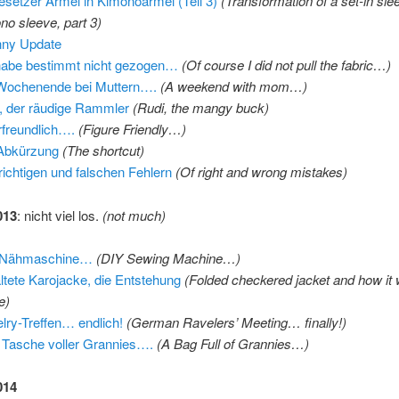
esetzer Ärmel in Kimonoärmel (Teil 3)
(Transformation of a set-in sle
no sleeve, part 3)
nny Update
habe bestimmt nicht gezogen…
(Of course I did not pull the fabric…)
Wochenende bei Muttern….
(A weekend with mom…)
, der räudige Rammler
(Rudi, the mangy buck)
rfreundlich….
(Figure Friendly…)
Abkürzung
(The shortcut)
richtigen und falschen Fehlern
(Of right and wrong mistakes)
013
: nicht viel los.
(not much)
 Nähmaschine…
(DIY Sewing Machine…)
ltete Karojacke, die Entstehung
(Folded checkered jacket and how it
e)
lry-Treffen… endlich!
(German Ravelers’ Meeting… finally!)
 Tasche voller Grannies….
(A Bag Full of Grannies…)
014