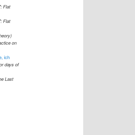
: Flat
: Flat
heory)
actice on
e, ich
or days of
he Last