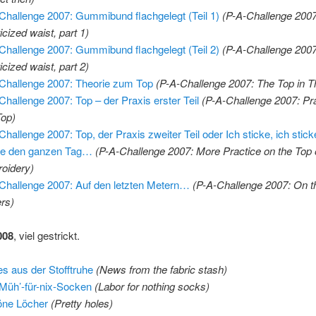
Challenge 2007: Gummibund flachgelegt (Teil 1)
(P-A-Challenge 2007
icized waist, part 1)
Challenge 2007: Gummibund flachgelegt (Teil 2)
(
P-A-Challenge 2007
icized waist, part 2)
Challenge 2007: Theorie zum Top
(P-A-Challenge 2007: The Top in T
Challenge 2007: Top – der Praxis erster Teil
(P-A-Challenge 2007: Pr
Top)
Challenge 2007: Top, der Praxis zweiter Teil oder Ich sticke, ich stick
ke den ganzen Tag…
(P-A-Challenge 2007: More Practice on the Top 
oidery)
Challenge 2007: Auf den letzten Metern…
(P-A-Challenge 2007: On t
rs)
008
, viel gestrickt.
s aus der Stofftruhe
(News from the fabric stash)
-Müh’-für-nix-Socken
(Labor for nothing socks)
ne Löcher
(Pretty holes)