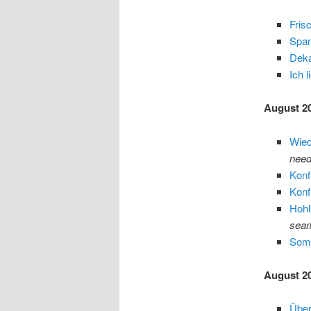
Fris
Span
Deka
Ich 
August 2
Wied
need
Konf
Konf
Hohl
sea
Som
August 2
Über