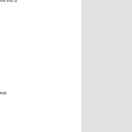
eve into a
 was