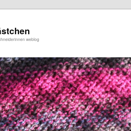
ästchen
chneiderinnen weblog