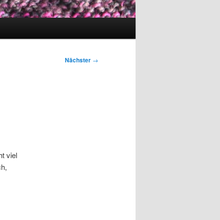
Nächster
→
t viel
ch,