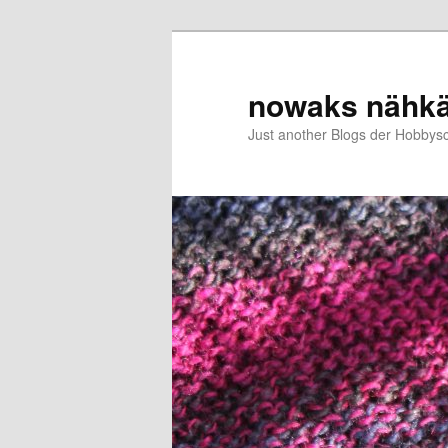
Zum
primären
Inhalt
nowaks nähk
springen
Just another Blogs der Hobbys