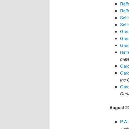
Raffr
Raffr
Schn
Schn
Gard
Gard
Gard
Hint
mete
Gard
Gard
the 
Gard
Curt
August 2
P-A-
Jack