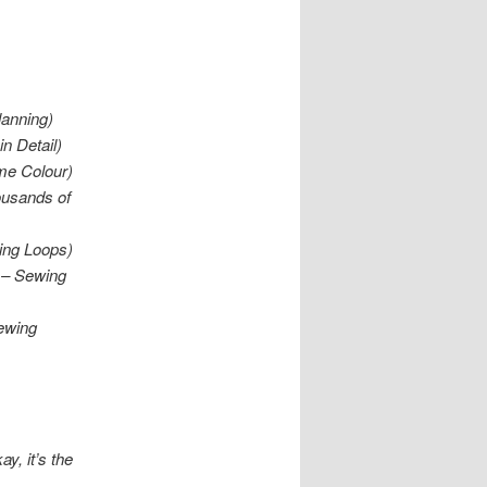
lanning)
n Detail)
me Colour)
ousands of
ing Loops)
 – Sewing
ewing
y, it’s the