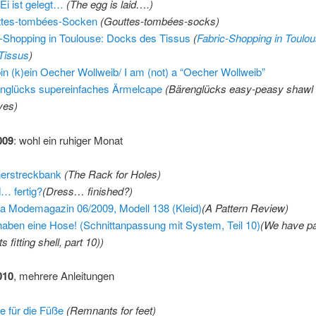
Ei ist gelegt…
(The egg is laid….)
ttes-tombées-Socken
(Gouttes-tombées-socks)
f-Shopping in Toulouse: Docks des Tissus
(
Fabric-Shopping in Toulo
Tissus
)
bin (k)ein Oecher Wollweib/ I am (not) a “Oecher Wollweib”
nglücks supereinfaches Ärmelcape
(Bärenglücks easy-peasy shawl 
ves)
009
: wohl ein ruhiger Monat
erstreckbank
(
The Rack for Holes
)
d… fertig?
(
Dress… finished?
)
a Modemagazin 06/2009, Modell 138 (Kleid)
(A Pattern Review)
haben eine Hose! (Schnittanpassung mit System, Teil 10)
(
We have pa
s fitting shell, part 10)
)
010
, mehrere Anleitungen
e für die Füße
(Remnants for feet)