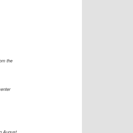
rom the
center
in August