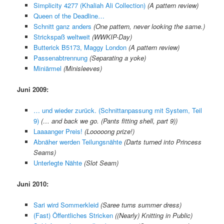
Simplicity 4277 (Khaliah Ali Collection)
(A pattern review)
Queen of the Deadline…
Schnitt ganz anders
(One pattern, never looking the same.)
Strickspaß weltweit
(WWKIP-Day)
Butterick B5173, Maggy London
(A pattern review)
Passenabtrennung
(Separating a yoke)
Miniärmel
(Minisleeves)
Juni 2009:
… und wieder zurück. (Schnittanpassung mit System, Teil
9)
(
… and back we go. (Pants fitting shell, part 9)
)
Laaaanger Preis!
(
Looooong prize!
)
Abnäher werden Teilungsnähte
(
Darts turned into Princess
Seams
)
Unterlegte Nähte
(
Slot Seam
)
Juni 2010:
Sari wird Sommerkleid
(
Saree turns summer dress
)
(Fast) Öffentliches Stricken
(
(Nearly) Knitting in Public
)