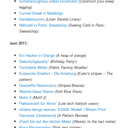
Schlafanzughose selbst konstruiert
(
Construct your sleep
legging
)
Curved Shawl in Malabrigo
Sandalensocke
(
Linen Sandal Liners
)
Nähcafé in Paris: Sweatshop
(
Sewing Café in Paris:
Sweatshop
)
Juni 2011:
Ein Haufen in Orange
(A heap of orange)
Geburtstagsparty!
(Birthday Party!)
Tuchfabrik Müller
(Fabric Factory Mueller)
Eulersche Streifen – Die Anleitung
(Euler’s stripes – The
pattern)
Gestreifte Restemütze
(Striped Beanie)
Weiche blaue Sterne
(Soft Blue Stars)
Motiv 2
(Motif 2)
Flatlocknaht für “Arme”
(Low tech flatlock seam)
ottobre design woman, 5/2009, Modell 1/Bloom Print
Camisole (Unterhemd)
(A Pattern Review)
(Fast) bis auf den letzten Meter
((Nearly) to the last meter)
Rosa Restestreifen
(Pink rest stripes)