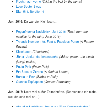
Flucht nach vorne
(Taking the bull by the horns)
Lace-Beutel-Swap
Elan 511, Iteration 4
Juni 2016
: Da war viel Kleinkram…
Regenfrischer Nadelblick: Juni 2016
(Fresh from the
needles (in the rain): June 2016)
Threads Number 178, Fast & Fabulous Purse
(A Pattern
Review)
Kleinkariert
(Checkered)
„Biker“ Jacke, die Innentasche
(„Biker“ jacket, the inside
(lining) pocket)
Paula Pink
(Paula Pink)
Ein Spritzer Zitrone
(A dash of Lemon)
Barbie in Pink
(Barbie in Pink)
Grannie Topflappen
(Grannie Potholder)
Juni 2017:
Nicht viel außer Zeitschriften. (Die verlinke ich nicht,
weil die sind mal alt…)
Aktueller Nadelblick Juni 2017 (Eine Kurzgeschichte.)