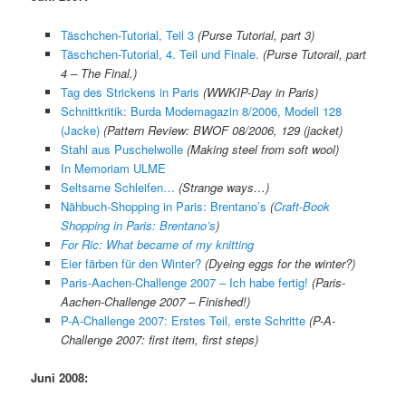
Täschchen-Tutorial, Teil 3
(Purse Tutorial, part 3)
Täschchen-Tutorial, 4. Teil und Finale.
(Purse Tutorail, part
4 – The Final.)
Tag des Strickens in Paris
(WWKIP-Day in Paris)
Schnittkritik: Burda Modemagazin 8/2006, Modell 128
(Jacke)
(Pattern Review: BWOF 08/2006, 129 (jacket)
Stahl aus Puschelwolle
(Making steel from soft wool)
In Memoriam ULME
Seltsame Schleifen…
(Strange ways…)
Nähbuch-Shopping in Paris: Brentano’s
(
Craft-Book
Shopping in Paris: Brentano’s
)
For Ric: What became of my knitting
Eier färben für den Winter?
(Dyeing eggs for the winter?)
Paris-Aachen-Challenge 2007 – Ich habe fertig!
(Paris-
Aachen-Challenge 2007 – Finished!)
P-A-Challenge 2007: Erstes Teil, erste Schritte
(P-A-
Challenge 2007: first item, first steps)
Juni 2008: