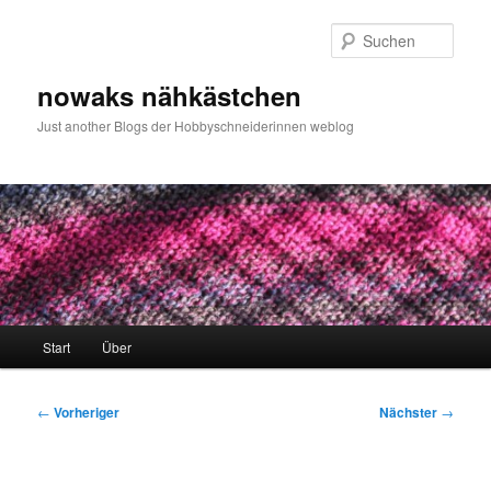
Zum
primären
Such
Inhalt
springen
nowaks nähkästchen
Just another Blogs der Hobbyschneiderinnen weblog
Hauptmenü
Start
Über
Beitragsnavigation
←
Vorheriger
Nächster
→