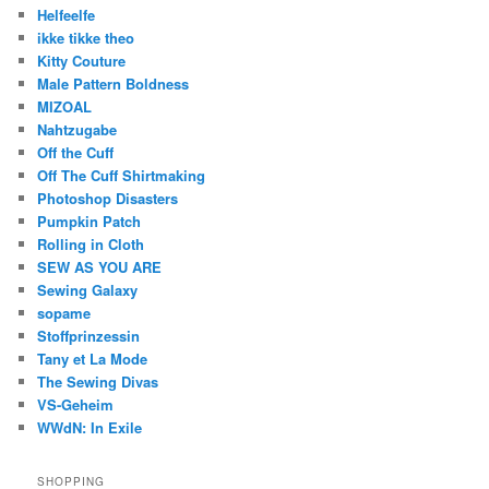
Helfeelfe
ikke tikke theo
Kitty Couture
Male Pattern Boldness
MIZOAL
Nahtzugabe
Off the Cuff
Off The Cuff Shirtmaking
Photoshop Disasters
Pumpkin Patch
Rolling in Cloth
SEW AS YOU ARE
Sewing Galaxy
sopame
Stoffprinzessin
Tany et La Mode
The Sewing Divas
VS-Geheim
WWdN: In Exile
SHOPPING