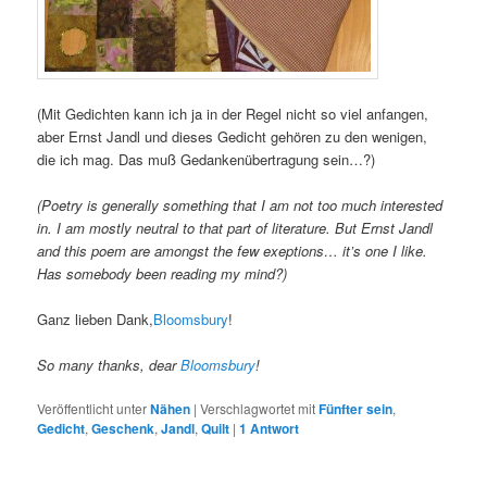
(Mit Gedichten kann ich ja in der Regel nicht so viel anfangen,
aber Ernst Jandl und dieses Gedicht gehören zu den wenigen,
die ich mag. Das muß Gedankenübertragung sein…?)
(Poetry is generally something that I am not too much interested
in. I am mostly neutral to that part of literature. But Ernst Jandl
and this poem are amongst the few exeptions… it’s one I like.
Has somebody been reading my mind?)
Ganz lieben Dank,
Bloomsbury
!
So many thanks, dear
Bloomsbury
!
Veröffentlicht unter
Nähen
|
Verschlagwortet mit
Fünfter sein
,
Gedicht
,
Geschenk
,
Jandl
,
Quilt
|
1
Antwort