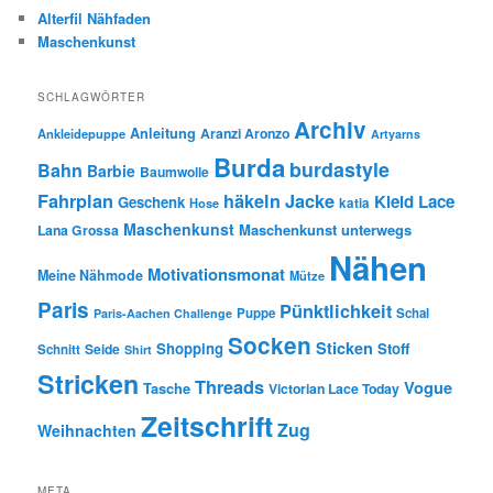
Alterfil Nähfaden
Maschenkunst
SCHLAGWÖRTER
Archiv
Anleitung
Aranzi Aronzo
Ankleidepuppe
Artyarns
Burda
burdastyle
Bahn
Barbie
Baumwolle
Fahrplan
häkeln
Jacke
Kleid
Lace
Geschenk
Hose
katia
Maschenkunst
Maschenkunst unterwegs
Lana Grossa
Nähen
Motivationsmonat
Meine Nähmode
Mütze
Paris
Pünktlichkeit
Puppe
Schal
Paris-Aachen Challenge
Socken
Sticken
Shopping
Stoff
Seide
Schnitt
Shirt
Stricken
Threads
Vogue
Tasche
Victorian Lace Today
Zeitschrift
Zug
Weihnachten
META