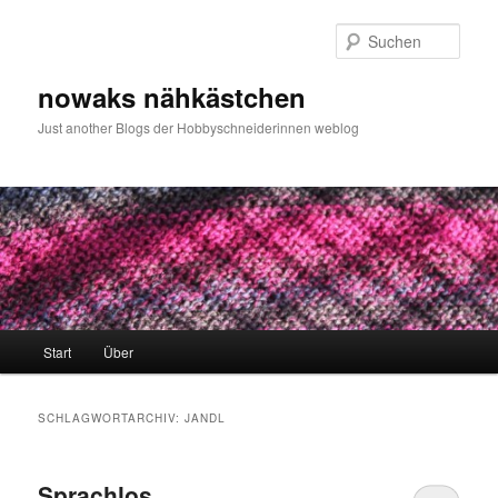
Zum
Zum
primären
sekundären
Such
Inhalt
Inhalt
springen
springen
nowaks nähkästchen
Just another Blogs der Hobbyschneiderinnen weblog
Hauptmenü
Start
Über
SCHLAGWORTARCHIV:
JANDL
Sprachlos