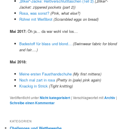
„Biker“-Jacke: Reißverschlußtaschen (Teil 2)
(„Biker“-
Jacket: zippered pockets (part 2))
Rosa, was sonst?
(Pink, what else?)
Rührei mit Weißbrot
(Scrambled eggs on bread)
Mai 2017:
Öh ja… da war wohl viel los…
Badestoff für blass und blond…
(Swimwear fabric for blond
and fair….)
Mai 2018:
Meine ersten Fausthandschuhe
(My first mittens)
Noch mal zart in rosa
(Pretty in (pale) pink again)
Knackig in Strick
(Tight knitting)
Veröffentlicht unter
Nicht kategorisiert
|
Verschlagwortet mit
Archiv
|
Schreibe einen Kommentar
KATEGORIEN
Challenges und Wettbewerbe