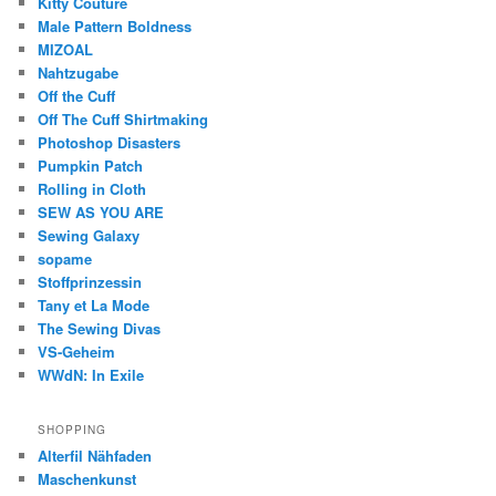
Kitty Couture
Male Pattern Boldness
MIZOAL
Nahtzugabe
Off the Cuff
Off The Cuff Shirtmaking
Photoshop Disasters
Pumpkin Patch
Rolling in Cloth
SEW AS YOU ARE
Sewing Galaxy
sopame
Stoffprinzessin
Tany et La Mode
The Sewing Divas
VS-Geheim
WWdN: In Exile
SHOPPING
Alterfil Nähfaden
Maschenkunst