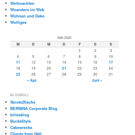
Weihnachten
Woanders im Web
Wohnen und Deko
Wolliges
MAI 2020
M
D
M
D
F
S
S
1
2
3
4
5
6
7
8
9
10
11
12
13
14
15
16
17
18
19
20
21
22
23
24
25
26
27
28
29
30
31
« Apr.
Juni »
BLOGROLL
5brote2fische
BERNINA Corporate Blog
birlesblog
BurdaStyle
Cakewrecks
Clients from Hell