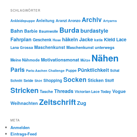
SCHLAGWÖRTER
Archiv
Anleitung
Aranzi Aronzo
Ankleidepuppe
Artyarns
Burda
burdastyle
Bahn
Barbie
Baumwolle
Fahrplan
häkeln
Jacke
Kleid
Lace
Geschenk
Hose
katia
Maschenkunst
Maschenkunst unterwegs
Lana Grossa
Nähen
Motivationsmonat
Meine Nähmode
Mütze
Paris
Pünktlichkeit
Puppe
Schal
Paris-Aachen Challenge
Socken
Sticken
Shopping
Stoff
Seide
Schnitt
Shirt
Stricken
Threads
Vogue
Tasche
Victorian Lace Today
Zeitschrift
Zug
Weihnachten
META
Anmelden
Eintrags-Feed