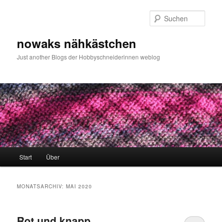
Zum
Zum
primären
sekundären
Such
Inhalt
Inhalt
springen
springen
nowaks nähkästchen
Just another Blogs der Hobbyschneiderinnen weblog
Hauptmenü
Start
Über
MONATSARCHIV:
MAI 2020
Rot und knapp…