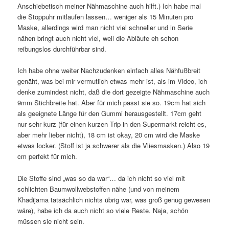
Anschiebetisch meiner Nähmaschine auch hilft.) Ich habe mal
die Stoppuhr mitlaufen lassen… weniger als 15 Minuten pro
Maske, allerdings wird man nicht viel schneller und in Serie
nähen bringt auch nicht viel, weil die Abläufe eh schon
reibungslos durchführbar sind.
Ich habe ohne weiter Nachzudenken einfach alles Nähfußbreit
genäht, was bei mir vermutlich etwas mehr ist, als im Video, ich
denke zumindest nicht, daß die dort gezeigte Nähmaschine auch
9mm Stichbreite hat. Aber für mich passt sie so. 19cm hat sich
als geeignete Länge für den Gummi herausgestellt. 17cm geht
nur sehr kurz (für einen kurzen Trip in den Supermarkt reicht es,
aber mehr lieber nicht), 18 cm ist okay, 20 cm wird die Maske
etwas locker. (Stoff ist ja schwerer als die Vliesmasken.) Also 19
cm perfekt für mich.
Die Stoffe sind „was so da war“… da ich nicht so viel mit
schlichten Baumwollwebstoffen nähe (und von meinem
Khadijama tatsächlich nichts übrig war, was groß genug gewesen
wäre), habe ich da auch nicht so viele Reste. Naja, schön
müssen sie nicht sein.