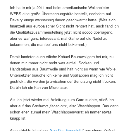
Ich hatte mir ja 2011 mal beim amerikanische Wollanbieter
WEBS eine große Überraschungstüte bestellt, nachdem auf
Ravelry einige wahnsinnig davon geschwärmt hatte. (Was sich
finanziell aus europäischer Sicht nicht rentiert hat, auch fand ich
die Qualitätszusammenstellung jetzt nicht soooo überragend,
aber es war ganz interessant, mal Garne auf die Nadel zu
bekommen, die man bei uns nicht bekommt.)
Damit landeten auch etliche Knäuel Baumwollgarn bei mir, zu
denen mir immer nicht recht was einfiel. Socken und
Handstulpen aus Baumwolle sind halt nicht so warm wie Wolle.
Untersetzter brauche ich keine und Spüllappen mag ich nicht
gestrickt, die werden ja zwischen der Benutzung nicht trocken.
Da bin ich ein Fan von Microfaser.
Als ich jetzt wieder mal Anleitung zum Garn suchte, stieß ich
aber auf das Stichwort „facecloth“, also Waschlappen. Das dann
schon eher, zumal mein Waschlappenvorrat eh immer etwas
knapp ist.
Also strickte ich einen „
Spa Day Facecloth
“ aus einem Knäuel