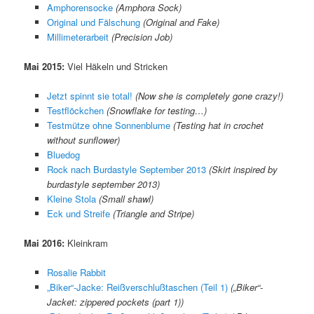
Amphorensocke
(Amphora Sock)
Original und Fälschung
(Original and Fake)
Millimeterarbeit
(Precision Job)
Mai 2015:
Viel Häkeln und Stricken
Jetzt spinnt sie total!
(Now she is completely gone crazy!)
Testflöckchen
(Snowflake for testing…)
Testmütze ohne Sonnenblume
(Testing hat in crochet
without sunflower)
Bluedog
Rock nach Burdastyle September 2013
(Skirt inspired by
burdastyle september 2013)
Kleine Stola
(Small shawl)
Eck und Streife
(Triangle and Stripe)
Mai 2016:
Kleinkram
Rosalie Rabbit
„Biker“-Jacke: Reißverschlußtaschen (Teil 1)
(„Biker“-
Jacket: zippered pockets (part 1))