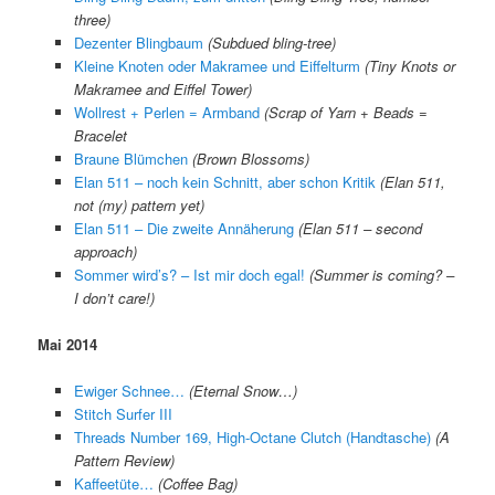
three)
Dezenter Blingbaum
(Subdued bling-tree)
Kleine Knoten oder Makramee und Eiffelturm
(Tiny Knots or
Makramee and Eiffel Tower)
Wollrest + Perlen = Armband
(Scrap of Yarn + Beads =
Bracelet
Braune Blümchen
(Brown Blossoms)
Elan 511 – noch kein Schnitt, aber schon Kritik
(Elan 511,
not (my) pattern yet)
Elan 511 – Die zweite Annäherung
(Elan 511 – second
approach)
Sommer wird’s? – Ist mir doch egal!
(Summer is coming? –
I don’t care!)
Mai 2014
Ewiger Schnee…
(Eternal Snow…)
Stitch Surfer III
Threads Number 169, High-Octane Clutch (Handtasche)
(A
Pattern Review)
Kaffeetüte…
(Coffee Bag)