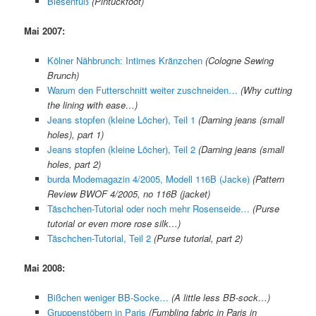
Biesenfuß
(Pintuckfoot)
Mai 2007:
Kölner Nähbrunch: Intimes Kränzchen
(Cologne Sewing
Brunch)
Warum den Futterschnitt weiter zuschneiden…
(Why cutting
the lining with ease…)
Jeans stopfen (kleine Löcher), Teil 1
(Darning jeans (small
holes), part 1)
Jeans stopfen (kleine Löcher), Teil 2
(Darning jeans (small
holes, part 2)
burda Modemagazin 4/2005, Modell 116B (Jacke)
(Pattern
Review BWOF 4/2005, no 116B (jacket)
Täschchen-Tutorial oder noch mehr Rosenseide…
(Purse
tutorial or even more rose silk…)
Täschchen-Tutorial, Teil 2
(Purse tutorial, part 2)
Mai 2008:
Bißchen weniger BB-Socke…
(A little less BB-sock…)
Gruppenstöbern in Paris
(Fumbling fabric in Paris in