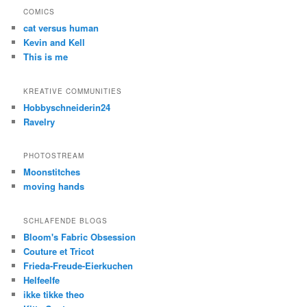
COMICS
cat versus human
Kevin and Kell
This is me
KREATIVE COMMUNITIES
Hobbyschneiderin24
Ravelry
PHOTOSTREAM
Moonstitches
moving hands
SCHLAFENDE BLOGS
Bloom's Fabric Obsession
Couture et Tricot
Frieda-Freude-Eierkuchen
Helfeelfe
ikke tikke theo