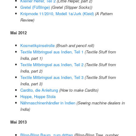
Kleiner Helfer, Teil 2
(Little Helper, part 2)
Gretel (Füßlinge)
(Gretel (Slipper Socks))
Knipmode 11/2010, Modell 1a/Jurk (Kleid)
(A Pattern
Review)
Mai 2012
Kosmetikpinselrolle
(Brush and pencil roll)
Textile Mitbringsel aus Indien, Teil 1
(Textile Stuff from
India, part 1)
Textile Mitbringsel aus Indien, Teil 2
(Textile Stuff from
India, part 2)
Textile Mitbringsel aus Indien, Teil 3
(Textile Stuff from
India, part 3)
Cardito, die Anleitung
(How to make Cardito)
Hoppe, Hoppe Stola
Nähmaschinenhändler in Indien
(Sewing machine dealers in
India)
Mai 2013
Bling-Bling Baum, zum dritten
(Bling-Bling Tree, number