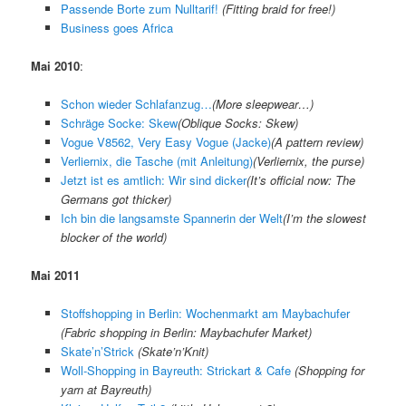
Passende Borte zum Nulltarif!
(
Fitting braid for free!
)
Business goes Africa
Mai 2010
:
Schon wieder Schlafanzug…
(
More sleepwear…
)
Schräge Socke: Skew
(
Oblique Socks: Skew
)
Vogue V8562, Very Easy Vogue (Jacke)
(A pattern review)
Verliernix, die Tasche (mit Anleitung)
(
Verliernix, the purse
)
Jetzt ist es amtlich: Wir sind dicker
(
It’s official now: The
Germans got thicker
)
Ich bin die langsamste Spannerin der Welt
(
I’m the slowest
blocker of the world
)
Mai 2011
Stoffshopping in Berlin: Wochenmarkt am Maybachufer
(Fabric shopping in Berlin: Maybachufer Market)
Skate’n’Strick
(Skate’n’Knit)
Woll-Shopping in Bayreuth: Strickart & Cafe
(Shopping for
yarn at Bayreuth)