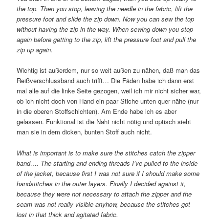
the top. Then you stop, leaving the needle in the fabric, lift the
pressure foot and slide the zip down. Now you can sew the top
without having the zip in the way. When sewing down you stop
again before getting to the zip, lift the pressure foot and pull the
zip up again.
Wichtig ist außerdem, nur so weit außen zu nähen, daß man das
Reißverschlussband auch trifft… Die Fäden habe ich dann erst
mal alle auf die linke Seite gezogen, weil ich mir nicht sicher war,
ob ich nicht doch von Hand ein paar Stiche unten quer nähe (nur
in die oberen Stoffschichten). Am Ende habe ich es aber
gelassen. Funktional ist die Naht nicht nötig und optisch sieht
man sie in dem dicken, bunten Stoff auch nicht.
What is important is to make sure the stitches catch the zipper
band…. The starting and ending threads I’ve pulled to the inside
of the jacket, because first I was not sure if I should make some
handstitches in the outer layers. Finally I decided against it,
because they were not necessary to attach the zipper and the
seam was not really visible anyhow, because the stitches got
lost in that thick and agitated fabric.