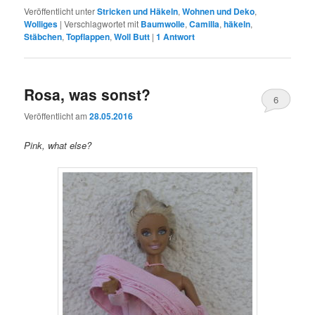
Veröffentlicht unter
Stricken und Häkeln
,
Wohnen und Deko
,
Wolliges
|
Verschlagwortet mit
Baumwolle
,
Camilla
,
häkeln
,
Stäbchen
,
Topflappen
,
Woll Butt
|
1
Antwort
Rosa, was sonst?
6
Veröffentlicht am
28.05.2016
Pink, what else?