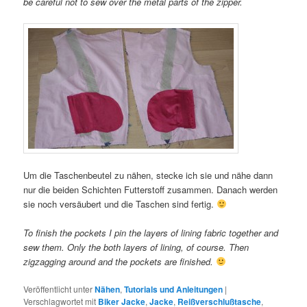
be careful not to sew over the metal parts of the zipper.
Um die Taschenbeutel zu nähen, stecke ich sie und nähe dann
nur die beiden Schichten Futterstoff zusammen. Danach werden
sie noch versäubert und die Taschen sind fertig.
To finish the pockets I pin the layers of lining fabric together and
sew them. Only the both layers of lining, of course. Then
zigzagging around and the pockets are finished.
Veröffentlicht unter
Nähen
,
Tutorials und Anleitungen
|
Verschlagwortet mit
Biker Jacke
,
Jacke
,
Reißverschlußtasche
,