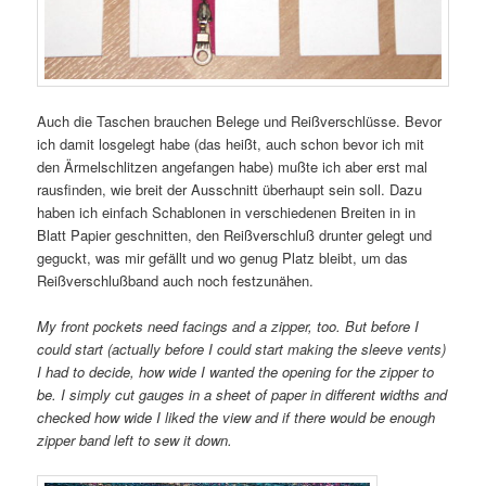
Auch die Taschen brauchen Belege und Reißverschlüsse. Bevor
ich damit losgelegt habe (das heißt, auch schon bevor ich mit
den Ärmelschlitzen angefangen habe) mußte ich aber erst mal
rausfinden, wie breit der Ausschnitt überhaupt sein soll. Dazu
haben ich einfach Schablonen in verschiedenen Breiten in in
Blatt Papier geschnitten, den Reißverschluß drunter gelegt und
geguckt, was mir gefällt und wo genug Platz bleibt, um das
Reißverschlußband auch noch festzunähen.
My front pockets need facings and a zipper, too. But before I
could start (actually before I could start making the sleeve vents)
I had to decide, how wide I wanted the opening for the zipper to
be. I simply cut gauges in a sheet of paper in different widths and
checked how wide I liked the view and if there would be enough
zipper band left to sew it down.