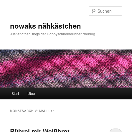
Zum
Zum
primären
sekundären
Such
Inhalt
Inhalt
springen
springen
nowaks nähkästchen
Just another Blogs der Hobbyschneiderinnen weblog
Hauptmenü
Start
Über
MONATSARCHIV:
MAI 2016
Rührei mit Weißbrot