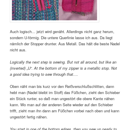
Auch logisch… jetzt wird genäht. Allerdings nicht ganz herum,
sondern U-förmig. Die untere Querlinie lasse ich aus. Da liegt
nämlich der Stopper drunter. Aus Metall. Das hält die beste Nadel
nicht aus.
Logically the next step is sewing. But not all around, but like an
(inverted) „U“. At the bottom of my zipper is a metallic stop. Not
a good idea trying to sew through that….
Oben näht man bis kurz vor den Reißverschlußschlitten, dann
hebt man (Nadel bleibt im Stoff) das Füßchen, zieht den Schieber
ein Stück runter, so daß man ungestört die obere Kante nähen
kann. Wo man auf der anderen Seite wieder auf den Schieber
trifft, zieht man ihn dann am Füßchen vorbei nach oben und kann
ungestört fertig nähen.
You start in one of the bottom edges, then you sew up nearly to