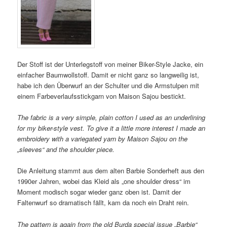
Der Stoff ist der Unterlegstoff von meiner Biker-Style Jacke, ein
einfacher Baumwollstoff. Damit er nicht ganz so langweilig ist,
habe ich den Überwurf an der Schulter und die Armstulpen mit
einem Farbeverlaufsstickgarn von Maison Sajou bestickt.
The fabric is a very simple, plain cotton I used as an underlining
for my biker-style vest. To give it a little more interest I made an
embroidery with a variegated yarn by Maison Sajou on the
„sleeves“ and the shoulder piece.
Die Anleitung stammt aus dem alten Barbie Sonderheft aus den
1990er Jahren, wobei das Kleid als „one shoulder dress“ im
Moment modisch sogar wieder ganz oben ist. Damit der
Faltenwurf so dramatisch fällt, kam da noch ein Draht rein.
The pattern is again from the old Burda special issue „Barbie“