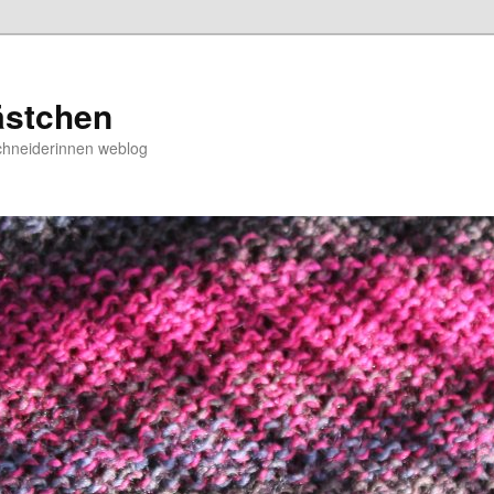
ästchen
chneiderinnen weblog