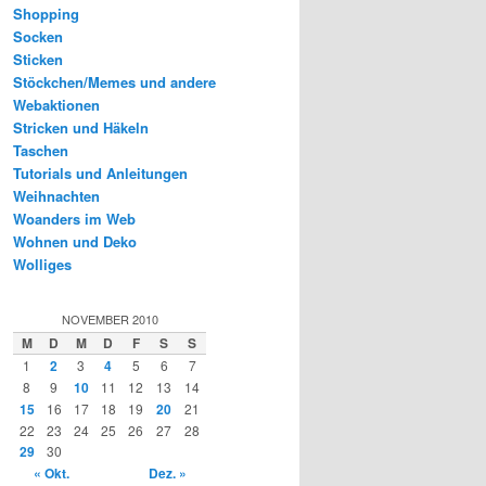
Shopping
Socken
Sticken
Stöckchen/Memes und andere
Webaktionen
Stricken und Häkeln
Taschen
Tutorials und Anleitungen
Weihnachten
Woanders im Web
Wohnen und Deko
Wolliges
NOVEMBER 2010
M
D
M
D
F
S
S
1
2
3
4
5
6
7
8
9
10
11
12
13
14
15
16
17
18
19
20
21
22
23
24
25
26
27
28
29
30
« Okt.
Dez. »