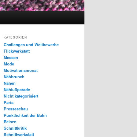
KATEGORIEN
Challenges und Wettbewerbe
Flickwerkstatt
Messen
Mode
Motivationsmonat
Nähbrunch
Nähen
Nähfußparade
Nicht kategorisiert
Paris
Presseschau
Pünktlichkeit der Bahn
Reisen
Schnittkritik
Schnittwerkstatt