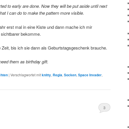
ted to early are done. Now they will be put aside until next
what I can do to make the pattern more visible.
ahr erst mal in eine Kiste und dann mache ich mir
 sichtbarer bekomme.
 Zeit, bis ich sie dann als Geburtstagsgeschenk brauche.
 need them as birthday gift.
chten
|
Verschlagwortet mit
knitty
,
Regia
,
Socken
,
Space Invader
,
3