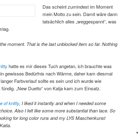
Das scheint zumindest im Moment
mein Motto zu sein. Damit wäre dann
tatsächlich alles „weggespannt“, was
mlag.
he moment. That is the last unblocked item so far. Nothing
itty
hatte es mir dieses Tuch angetan, ich brauchte was
te ein gewisses Bedürfnis nach Wärme, daher kam diesmal
anger Farbverlauf sollte es sein und ich wurde wie
 fündig. „New Duetto“ von Katja kam zum Einsatz.
ue of knitty
, I liked it instantly and when I needed some
hoice. Also I felt like some more substantial than lace. So
s looking for long color runs and my LYS Maschenkunst
Katia.