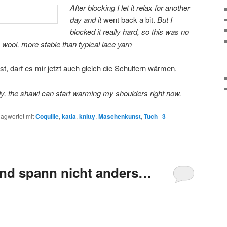
After blocking I let it relax for another
day and it
went back a bit.
But I
blocked it really hard, so this was no
ck wool, more stable than typical lace yarn
st, darf es mir jetzt auch gleich die Schultern wärmen.
ady, the shawl can start warming my shoulders right now.
lagwortet mit
Coquille
,
katia
,
knitty
,
Maschenkunst
,
Tuch
|
3
 und spann nicht anders…