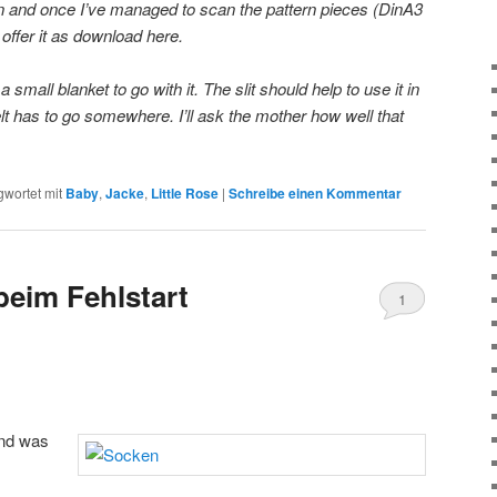
n and once I’ve managed to scan the pattern pieces (DinA3
offer it as download here.
a small blanket to go with it. The slit should help to use it in
elt has to go somewhere.
I’ll ask the mother how well that
gwortet mit
Baby
,
Jacke
,
Little Rose
|
Schreibe einen Kommentar
eim Fehlstart
1
ind was