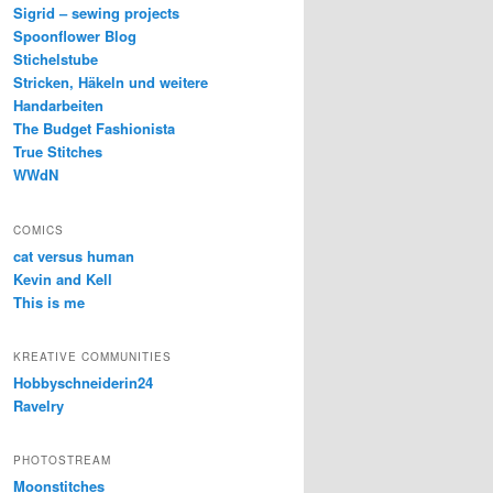
Sigrid – sewing projects
Spoonflower Blog
Stichelstube
Stricken, Häkeln und weitere
Handarbeiten
The Budget Fashionista
True Stitches
WWdN
COMICS
cat versus human
Kevin and Kell
This is me
KREATIVE COMMUNITIES
Hobbyschneiderin24
Ravelry
PHOTOSTREAM
Moonstitches