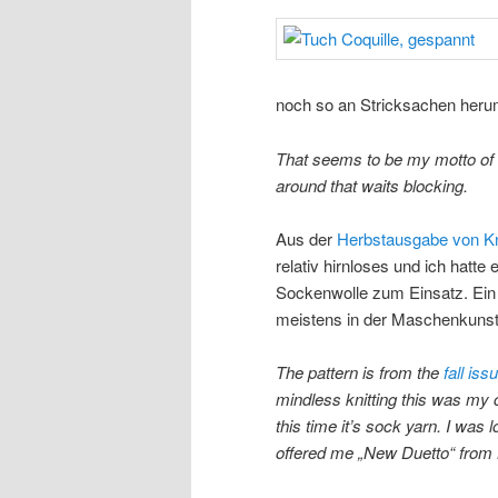
noch so an Stricksachen heru
That seems to be my motto of t
around that waits blocking.
Aus der
Herbstausgabe von Kn
relativ hirnloses und ich hat
Sockenwolle zum Einsatz. Ein l
meistens in der Maschenkunst
The pattern is from the
fall iss
mindless knitting this was my c
this time it’s sock yarn. I wa
offered me „New Duetto“ from 