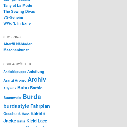
Tany et La Mode
The Sewing Divas
VS-Geheim
WWdN: In Exile
SHOPPING
Alterfil Nähfaden
Maschenkunst
SCHLAGWÖRTER
Anleitung
Ankleidepuppe
Archiv
Aranzi Aronzo
Bahn
Barbie
Artyarns
Burda
Baumwolle
burdastyle
Fahrplan
häkeln
Geschenk
Hose
Jacke
Kleid
Lace
katia