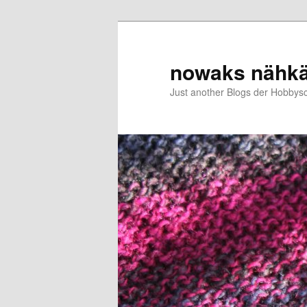
Zum
Zum
primären
sekundären
Inhalt
Inhalt
nowaks nähk
springen
springen
Just another Blogs der Hobbys