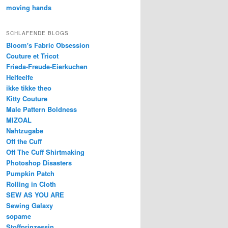
moving hands
SCHLAFENDE BLOGS
Bloom's Fabric Obsession
Couture et Tricot
Frieda-Freude-Eierkuchen
Helfeelfe
ikke tikke theo
Kitty Couture
Male Pattern Boldness
MIZOAL
Nahtzugabe
Off the Cuff
Off The Cuff Shirtmaking
Photoshop Disasters
Pumpkin Patch
Rolling in Cloth
SEW AS YOU ARE
Sewing Galaxy
sopame
Stoffprinzessin