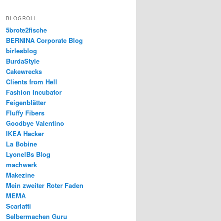
BLOGROLL
5brote2fische
BERNINA Corporate Blog
birlesblog
BurdaStyle
Cakewrecks
Clients from Hell
Fashion Incubator
Feigenblätter
Fluffy Fibers
Goodbye Valentino
IKEA Hacker
La Bobine
LyonelBs Blog
machwerk
Makezine
Mein zweiter Roter Faden
MEMA
Scarlatti
Selbermachen Guru