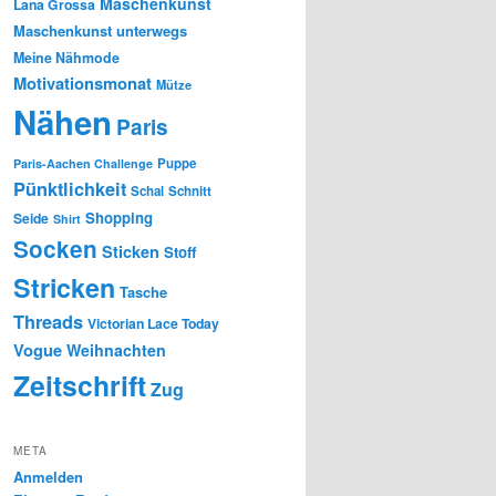
Maschenkunst
Lana Grossa
Maschenkunst unterwegs
Meine Nähmode
Motivationsmonat
Mütze
Nähen
Paris
Puppe
Paris-Aachen Challenge
Pünktlichkeit
Schal
Schnitt
Shopping
Seide
Shirt
Socken
Sticken
Stoff
Stricken
Tasche
Threads
Victorian Lace Today
Vogue
Weihnachten
Zeitschrift
Zug
META
Anmelden