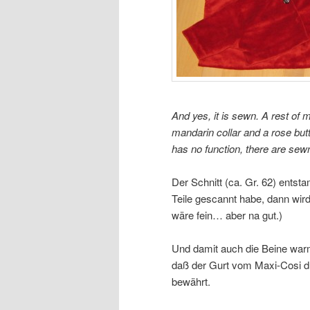
And yes, it is sewn. A rest of
mandarin collar and a rose butt
has no function, there are sew
Der Schnitt (ca. Gr. 62) entst
Teile gescannt habe, dann wir
wäre fein… aber na gut.)
Und damit auch die Beine warm
daß der Gurt vom Maxi-Cosi dur
bewährt.