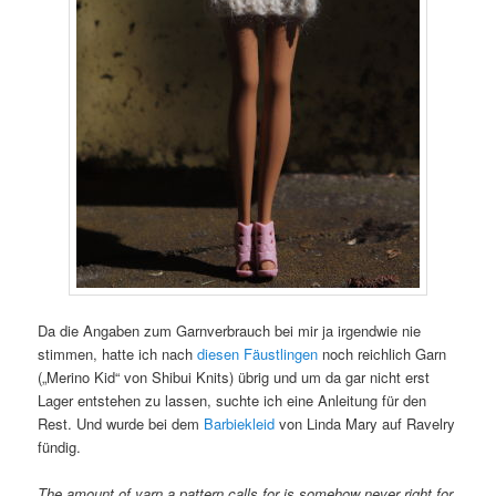
Da die Angaben zum Garnverbrauch bei mir ja irgendwie nie
stimmen, hatte ich nach
diesen Fäustlingen
noch reichlich Garn
(„Merino Kid“ von Shibui Knits) übrig und um da gar nicht erst
Lager entstehen zu lassen, suchte ich eine Anleitung für den
Rest. Und wurde bei dem
Barbiekleid
von Linda Mary auf Ravelry
fündig.
The amount of yarn a pattern calls for is somehow never right for