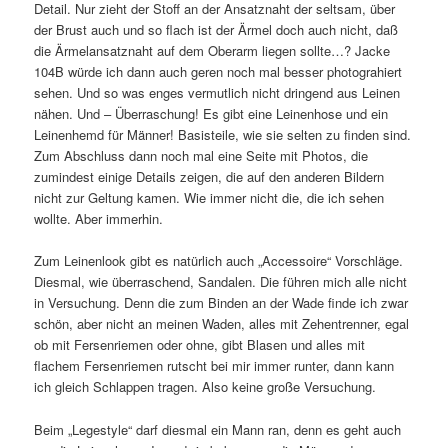
Detail. Nur zieht der Stoff an der Ansatznaht der seltsam, über
der Brust auch und so flach ist der Ärmel doch auch nicht, daß
die Ärmelansatznaht auf dem Oberarm liegen sollte…? Jacke
104B würde ich dann auch geren noch mal besser photograhiert
sehen. Und so was enges vermutlich nicht dringend aus Leinen
nähen. Und – Überraschung! Es gibt eine Leinenhose und ein
Leinenhemd für Männer! Basisteile, wie sie selten zu finden sind.
Zum Abschluss dann noch mal eine Seite mit Photos, die
zumindest einige Details zeigen, die auf den anderen Bildern
nicht zur Geltung kamen. Wie immer nicht die, die ich sehen
wollte. Aber immerhin.
Zum Leinenlook gibt es natürlich auch „Accessoire“ Vorschläge.
Diesmal, wie überraschend, Sandalen. Die führen mich alle nicht
in Versuchung. Denn die zum Binden an der Wade finde ich zwar
schön, aber nicht an meinen Waden, alles mit Zehentrenner, egal
ob mit Fersenriemen oder ohne, gibt Blasen und alles mit
flachem Fersenriemen rutscht bei mir immer runter, dann kann
ich gleich Schlappen tragen. Also keine große Versuchung.
Beim „Legestyle“ darf diesmal ein Mann ran, denn es geht auch