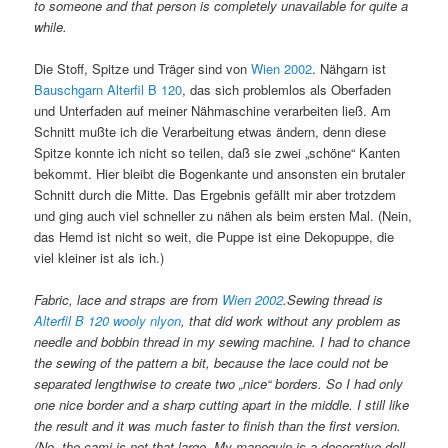
to someone and that person is completely unavailable for quite a
while.
Die Stoff, Spitze und Träger sind von
Wien 2002
. Nähgarn ist
Bauschgarn Alterfil B 120
, das sich problemlos als Oberfaden
und Unterfaden auf meiner Nähmaschine verarbeiten ließ. Am
Schnitt mußte ich die Verarbeitung etwas ändern, denn diese
Spitze konnte ich nicht so teilen, daß sie zwei „schöne“ Kanten
bekommt. Hier bleibt die Bogenkante und ansonsten ein brutaler
Schnitt durch die Mitte. Das Ergebnis gefällt mir aber trotzdem
und ging auch viel schneller zu nähen als beim ersten Mal. (Nein,
das Hemd ist nicht so weit, die Puppe ist eine Dekopuppe, die
viel kleiner ist als ich.)
Fabric, lace and straps are from
Wien 2002
.Sewing thread is
Alterfil B 120 wooly nlyon
, that did work without any problem as
needle and bobbin thread in my sewing machine. I had to chance
the sewing of the pattern a bit, because the lace could not be
separated lengthwise to create two „nice“ borders. So I had only
one nice border and a sharp cutting apart in the middle. I still like
the result and it was much faster to finish than the first version.
(No, the cami is not that large. My manequin is a decorative doll