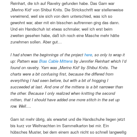
Reinhart, die ich auf Ravelry gefunden habe. Das Garn war
„Merino Kid“ von Shibui Knits. Die Strickschrift war stellenweise
verwirrend, weil sie sich von dem unterschied, was ich so
gewohnt war, aber mit ein bisschen auftrennen ging das dann.
Und ein Handschuh ist etwas schmaler, weil ich erst beim
zweiten gesehen habe, daß ich noch eine Masche mehr hätte
zunehmen sollen. Aber gut…
I had shown the beginnings of the project
here
, so only to wrap it
up: Pattern was
Bias Cable Mittens
by Jennifer Reinhart which I’d
found on ravelry. Yarn was „Merino Kid“ by Shibui Knits. The
charts were a bit confusing first, because the differed from
everything I had seen before, but with a bit of frogging I
succeeded at last. And one of the mittens is a bit narrower than
the other. Because I only realized when knitting the second
mitten, that I should have added one more stitch in the set up
row. Well….
Garn ist mehr übrig, als erwartet und die Handschuhe liegen jetzt
bis kurz vor Weihnachten im Sammelkarton bei mir. Ein
hübsches Muster, bei dem einem auch nicht so schnell langweilig