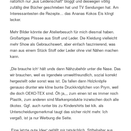
natürlich nur „aus Leidenschaft“ bloggt und deswegen völlig
zufällig drei Bücher geschrieben hat und TV Sendungen hat. Am
Interessantesten die Rezepte… das Ananas Kokos Eis klingt
lecker.
Mehr Bilder könnte der Atelierbesuch für mich diesmal haben.
Großartiges Plissee aus Stoff und Leder. Die Kleidung vielleicht
mehr Show als Gebrauchswert, aber einfach faszinierend, was
man aus einem Stück Stoff oder Leder ohne viel Nähen machen
kann.
„Die brauche ich“ hält unds dann Nähzubehör unter die Nase. Das
wir brauchen, weil es irgendwie umweltfreundlich, sozial korrekt
hergestellt oder sonst was ist. Da fallen dann Holzknöpfe
genauso drunter wie kline bunte Druckknöpfchen von Prym, weil
die doch OEKO-TEX sind. Öh ja,,, zum einen ist es immer noch
Plastik, zum anderen sind Markenprodukte inzwischen doch alle
ökotex. Ggf. auch runter bis zu Kindershirts bei kik. als
Unterscheidungsmerkmal taugt das sicher nicht mehr. Ich
vergaß, ist ja nur Werbung die Seite.
„Eine letzte gute Idee“ gefällt mir tatsächlich, Stiftehalter aus