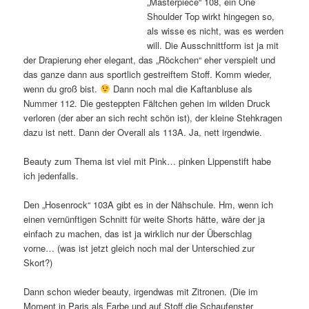
„Masterpiece“ 108, ein One
Shoulder Top wirkt hingegen so,
als wisse es nicht, was es werden
will. Die Ausschnittform ist ja mit
der Drapierung eher elegant, das „Röckchen“ eher verspielt und
das ganze dann aus sportlich gestreiftem Stoff. Komm wieder,
wenn du groß bist.
Dann noch mal die Kaftanbluse als
Nummer 112. Die gesteppten Fältchen gehen im wilden Druck
verloren (der aber an sich recht schön ist), der kleine Stehkragen
dazu ist nett. Dann der Overall als 113A. Ja, nett irgendwie.
Beauty zum Thema ist viel mit Pink… pinken Lippenstift habe
ich jedenfalls.
Den „Hosenrock“ 103A gibt es in der Nähschule. Hm, wenn ich
einen vernünftigen Schnitt für weite Shorts hätte, wäre der ja
einfach zu machen, das ist ja wirklich nur der Überschlag
vorne… (was ist jetzt gleich noch mal der Unterschied zur
Skort?)
Dann schon wieder beauty, irgendwas mit Zitronen. (Die im
Moment in Paris als Farbe und auf Stoff die Schaufenster