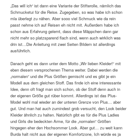
„Das will ich“ ist dann eine Variante der Stifterolle, nämlich das
Schmucketui für die Reise. Zugegeben, so was habe ich schon
mla überlegt zu nähen. Aber sooo viel Schmuck wie da rein
passt nehme ich auf Reisen eh nicht mit. Außerdem habe ich
schon aus Erfahrung gelernt, dass diese Mäppchen dann gar
nicht mehr so platzsparend flach sind, wenn auch wirklich was
drin ist…Die Anleitung mit zwei Seiten Bildern ist allerdings
ausführlich.
Danach geht es dann unter dem Motto „Wir lieben Kleider!“ mit
eben diesem versprochenen Thema weiter. Dabei werden die
„normalen“ und die Plus Größen gemischt und es gibt je ein
Modell aus dem gleichen Stoff. Das finde ich eine interessante
Idee, denn oft fragt man sich schon, ob der Stoff denn auch in
der eigenen Größe gut rüber kommt. Allerdings ist das Plus-
Model wohl mal wieder an der unteren Grenze von Plus… aber
gut. Und man hat auch zumindest grob versucht, den Look beider
Kleider ähnlich zu halten. Natürlich gibt es für die Plus Ladies
und Girls die bedeckten Arme, für die „normalen“ Größen
hingegen eher den Hochsommer Look. Aber gut… zu weit kann
Burda halt nicht aus der eigenen Komfortzone, Ich würde es ja