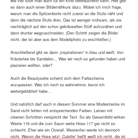
wie viel Stoff man auch für ein Kind verbrauchenn kann. Hier gibt
es dann auch einen Bildernähkurs dazu. Wobei ich mich frage,
warum man die Spitzenborte nicht zuerst an die Stufe näht und
dann die nächste Stufe dran. Das ist weniger mühsam, als sie
nachträglich auf den schon gekräuselten Stoff aufzunähen und
dann drunter wegzuschneiden. (Den Schritt zeigen die Bilder
nicht, der ist aber aus dem Modellphoto zu erschließen.)
Anschließend gibt es dann „inspirationen“ in blau und weiß. Von
Kräutertee bis Sandalen… Was wir noch so gefunden haben und
plazieren wollten, oder?
Auch die Beautyseite scheint sich dem Farbschema
anzupassen. Was ich noch so wahrnehme, bevor ich
weitergeblättert habe…
Und natürlich darf auch in diesem Sommer eine Modestrecke im
Sand nicht fehlen mit entsprechenden Farben. Leinen mit
cleanen Schnitten verspricht der Text. So als Gesamtbild wirken
Weste 116 und die zum Saum weite Hose 117 gar nicht so
schlecht. Eher wie ein Overall. Westenfan werde ich dennoch
nicht. Warum die Hose jetzt „Culotte“ heißt weiß ich nicht, die ist