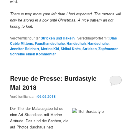
wird.
There is way more yarn left than I had expected. The mittens will
now be stored in a box until Christmas. A nice pattern an not
boring to knit.
Veröffentlicht unter
Stricken und Häkeln
|
Verschlagwortet mit
Bias
Cable Mittens
,
Fausthandschuhe
,
Handschuh
,
Handschuhe
,
Jennifer Reinhart
,
Merino Kid
,
Shibui Knits
,
Stricken
,
Zopfmuster
|
Schreibe einen Kommentar
Revue de Presse: Burdastyle
Mai 2018
Veröffentlicht am
06.05.2018
Der Titel der Maiausgabe ist so
eine Art Strandlook mit Marine-
Attitude. Das sind die Sachen, die
auf Photos durchaus nett