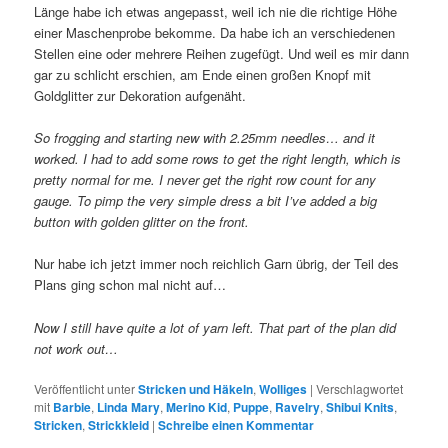
Länge habe ich etwas angepasst, weil ich nie die richtige Höhe
einer Maschenprobe bekomme. Da habe ich an verschiedenen
Stellen eine oder mehrere Reihen zugefügt. Und weil es mir dann
gar zu schlicht erschien, am Ende einen großen Knopf mit
Goldglitter zur Dekoration aufgenäht.
So frogging and starting new with 2.25mm needles… and it
worked. I had to add some rows to get the right length, which is
pretty normal for me. I never get the right row count for any
gauge. To pimp the very simple dress a bit I’ve added a big
button with golden glitter on the front.
Nur habe ich jetzt immer noch reichlich Garn übrig, der Teil des
Plans ging schon mal nicht auf…
Now I still have quite a lot of yarn left. That part of the plan did
not work out…
Veröffentlicht unter
Stricken und Häkeln
,
Wolliges
|
Verschlagwortet
mit
Barbie
,
Linda Mary
,
Merino Kid
,
Puppe
,
Ravelry
,
Shibui Knits
,
Stricken
,
Strickkleid
|
Schreibe einen Kommentar