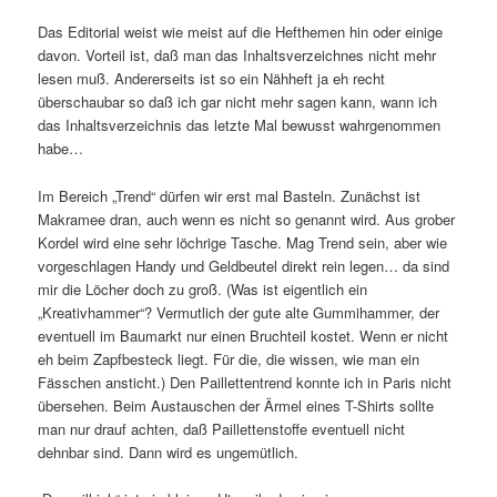
Das Editorial weist wie meist auf die Hefthemen hin oder einige
davon. Vorteil ist, daß man das Inhaltsverzeichnes nicht mehr
lesen muß. Andererseits ist so ein Nähheft ja eh recht
überschaubar so daß ich gar nicht mehr sagen kann, wann ich
das Inhaltsverzeichnis das letzte Mal bewusst wahrgenommen
habe…
Im Bereich „Trend“ dürfen wir erst mal Basteln. Zunächst ist
Makramee dran, auch wenn es nicht so genannt wird. Aus grober
Kordel wird eine sehr löchrige Tasche. Mag Trend sein, aber wie
vorgeschlagen Handy und Geldbeutel direkt rein legen… da sind
mir die Löcher doch zu groß. (Was ist eigentlich ein
„Kreativhammer“? Vermutlich der gute alte Gummihammer, der
eventuell im Baumarkt nur einen Bruchteil kostet. Wenn er nicht
eh beim Zapfbesteck liegt. Für die, die wissen, wie man ein
Fässchen ansticht.) Den Paillettentrend konnte ich in Paris nicht
übersehen. Beim Austauschen der Ärmel eines T-Shirts sollte
man nur drauf achten, daß Paillettenstoffe eventuell nicht
dehnbar sind. Dann wird es ungemütlich.