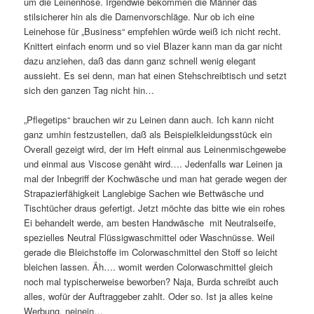
um die Leinenhose. Irgendwie bekommen die Männer das
stilsicherer hin als die Damenvorschläge. Nur ob ich eine
Leinehose für „Business“ empfehlen würde weiß ich nicht recht.
Knittert einfach enorm und so viel Blazer kann man da gar nicht
dazu anziehen, daß das dann ganz schnell wenig elegant
aussieht. Es sei denn, man hat einen Stehschreibtisch und setzt
sich den ganzen Tag nicht hin…
„Pflegetips“ brauchen wir zu Leinen dann auch. Ich kann nicht
ganz umhin festzustellen, daß als Beispielkleidungsstück ein
Overall gezeigt wird, der im Heft einmal aus Leinenmischgewebe
und einmal aus Viscose genäht wird…. Jedenfalls war Leinen ja
mal der Inbegriff der Kochwäsche und man hat gerade wegen der
Strapazierfähigkeit Langlebige Sachen wie Bettwäsche und
Tischtücher draus gefertigt. Jetzt möchte das bitte wie ein rohes
Ei behandelt werde, am besten Handwäsche mit Neutralseife,
spezielles Neutral Flüssigwaschmittel oder Waschnüsse. Weil
gerade die Bleichstoffe im Colorwaschmittel den Stoff so leicht
bleichen lassen. Äh…. womit werden Colorwaschmittel gleich
noch mal typischerweise beworben? Naja, Burda schreibt auch
alles, wofür der Auftraggeber zahlt. Oder so. Ist ja alles keine
Werbung, neinein…