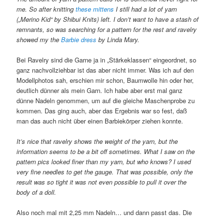
me. So after knitting
these mittens
I still had a lot of yarn
(„Merino Kid“ by Shibui Knits) left. I don’t want to have a stash of
remnants, so was searching for a pattern for the rest and ravelry
showed my the
Barbie dress
by Linda Mary.
Bei Ravelry sind die Garne ja in „Stärkeklassen“ eingeordnet, so
ganz nachvollziehbar ist das aber nicht immer. Was ich auf den
Modellphotos sah, erschien mir schon, Baumwolle hin oder her,
deutlich dünner als mein Garn. Ich habe aber erst mal ganz
dünne Nadeln genommen, um auf die gleiche Maschenprobe zu
kommen. Das ging auch, aber das Ergebnis war so fest, daß
man das auch nicht über einen Barbiekörper ziehen konnte.
It’s nice that ravelry shows the weight of the yarn, but the
information seems to be a bit off sometimes. What I saw on the
pattern pics looked finer than my yarn, but who knows? I used
very fine needles to get the gauge. That was possible, only the
result was so tight it was not even possible to pull it over the
body of a doll.
Also noch mal mit 2,25 mm Nadeln… und dann passt das. Die