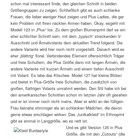
schon mal interessant finde, den gleichen Schnitt in beiden
Größengruppen zu zeigen. Schließlich gibt es auch schlanke
Frauen, die lieber weniger Haut zeigen und Plus Ladies, die gar
kein Problem mit ihren nackten Armen haben. Okay, esgeht mit
Modell 123 in „Plus“ los. Zu dem großen Blumenprint darf es ein
eher schlichter Schnitt sein, mit dem „typisch“ streckenden V-
Ausschnitt und Ärmelvolants dem aktuellen Trend folgend. Die
andere Variante wird hier noch nicht vorgestellt. Danach wird es
eher „blättrig“ floral. Verbindendes Element offensichtlich Träger
und freie Schultern, die Plus Größe dann mit langen Ärmeln, die
andere Variante mit kurzen Ärmeln und einem tiefen Ausschnitt
mit Volant. Es lebe das Klischee. Model 127 hat kleine Blüten
und bietet in Plus-Größe freie Schultern, die zusätzlich von
großen, flattrigen Volants umrahmt werden. Den Stil habe ich bei
den amerikanischen Schnitten schon im letzten Jahr oft gesehen
und er ist immer noch nicht meins. Aber er wirkt an der fülligen
Frau beinahe stimmiger als an schlanken Mädchen, die davon
gerne etwas erschlagen wirken. Das „tunikalkleid“ im Ethnoprint
gibt es einmal in Langgröße, wo es nett ist.
Und es gibt Version 125 in Plus
Größe, die mit den „Cutouts“ (die