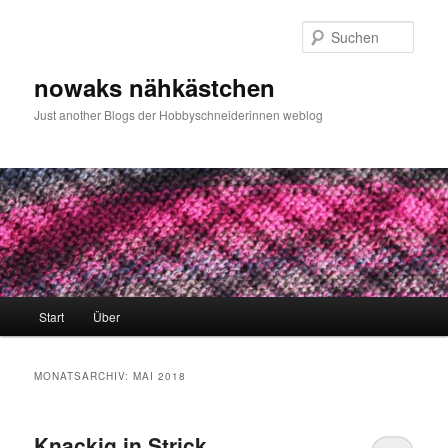
Zum
Zum
primären
sekundären
Such
Inhalt
Inhalt
springen
springen
nowaks nähkästchen
Just another Blogs der Hobbyschneiderinnen weblog
Hauptmenü
Start
Über
MONATSARCHIV:
MAI 2018
Knackig in Strick