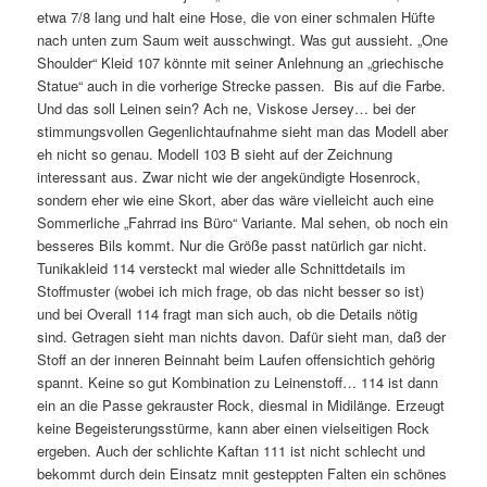
etwa 7/8 lang und halt eine Hose, die von einer schmalen Hüfte
nach unten zum Saum weit ausschwingt. Was gut aussieht. „One
Shoulder“ Kleid 107 könnte mit seiner Anlehnung an „griechische
Statue“ auch in die vorherige Strecke passen. Bis auf die Farbe.
Und das soll Leinen sein? Ach ne, Viskose Jersey… bei der
stimmungsvollen Gegenlichtaufnahme sieht man das Modell aber
eh nicht so genau. Modell 103 B sieht auf der Zeichnung
interessant aus. Zwar nicht wie der angekündigte Hosenrock,
sondern eher wie eine Skort, aber das wäre vielleicht auch eine
Sommerliche „Fahrrad ins Büro“ Variante. Mal sehen, ob noch ein
besseres Bils kommt. Nur die Größe passt natürlich gar nicht.
Tunikakleid 114 versteckt mal wieder alle Schnittdetails im
Stoffmuster (wobei ich mich frage, ob das nicht besser so ist)
und bei Overall 114 fragt man sich auch, ob die Details nötig
sind. Getragen sieht man nichts davon. Dafür sieht man, daß der
Stoff an der inneren Beinnaht beim Laufen offensichtich gehörig
spannt. Keine so gut Kombination zu Leinenstoff… 114 ist dann
ein an die Passe gekrauster Rock, diesmal in Midilänge. Erzeugt
keine Begeisterungsstürme, kann aber einen vielseitigen Rock
ergeben. Auch der schlichte Kaftan 111 ist nicht schlecht und
bekommt durch dein Einsatz mnit gesteppten Falten ein schönes