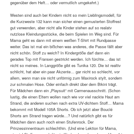
gegenüber dem Heft… oder vermutlich umgekehrt.)
Westen sind auch bei Kindern nicht so mein Lieblingsmodell, für
die Kurzweste 132 kann man sicher einen gemusterten Stoffrest
gut verwenden, aber nicht alle Kinder stehen auf so realatv
nutzlose Kleindungsstücke, die beim Spielen im Weg sind. Für
Mama geht es dann mit einem weißen T-Shirt mit Rundpasse
weiter. Das ist mal ein bißchen was anderes, die Passe fällt aber
nicht schön. Stoff zu weich? In Kindergröße darf dann ein
gerades Top mit Fransen gestrickt werden. Ich fürchte… das ist
nicht so meines. In Langgröße gibt es Tunika 120. Die ist realtiv
schlicht, hat aber ein paar Akzente… gar nicht so schlecht, vor
allem, wenn man sie nicht unförmig zum Maxirock stylt, sondern
zur schmalen Hose. Oder einfach direkt über dem Bikini trägt.
Für Mädchen dann ein „Playsuit“ mit Carmenausschnitt. (Schon
lustig, die einen Eltern wollen nach wie vor viel nackte Haut am
Strand, die anderen suchen nach extra UV-dichtem Stoff… Mama
bekommt mit Modell 105A Shorts. Ob ich jetzt aber Bouclé
Shorts am Strand tragen würde…? Und natürlich gibt es für
Mädchen dann auch noch einen Stufenrock. Der
Prinzessinnentraum schlechthin. (Und eine Lektion für Mama,