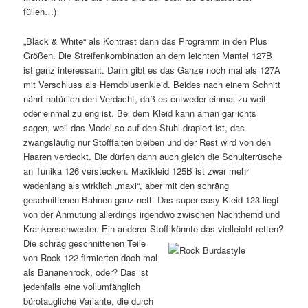
füllen…)
„Black & White“ als Kontrast dann das Programm in den Plus
Größen. Die Streifenkombination an dem leichten Mantel 127B
ist ganz interessant. Dann gibt es das Ganze noch mal als 127A
mit Verschluss als Hemdblusenkleid. Beides nach einem Schnitt
nährt natürlich den Verdacht, daß es entweder einmal zu weit
oder einmal zu eng ist. Bei dem Kleid kann aman gar ichts
sagen, weil das Model so auf den Stuhl drapiert ist, das
zwangsläufig nur Stofffalten bleiben und der Rest wird von den
Haaren verdeckt. Die dürfen dann auch gleich die Schulterrüsche
an Tunika 126 verstecken. Maxikleid 125B ist zwar mehr
wadenlang als wirklich „maxi“, aber mit den schräng
geschnittenen Bahnen ganz nett. Das super easy Kleid 123 liegt
von der Anmutung allerdings irgendwo zwischen Nachthemd und
Krankenschwester. Ein anderer Stoff könnte das vielleicht retten?
Die schräg geschnittenen Teile
von Rock 122 firmierten doch mal
als Bananenrock, oder? Das ist
jedenfalls eine vollumfänglich
bürotaugliche Variante, die durch