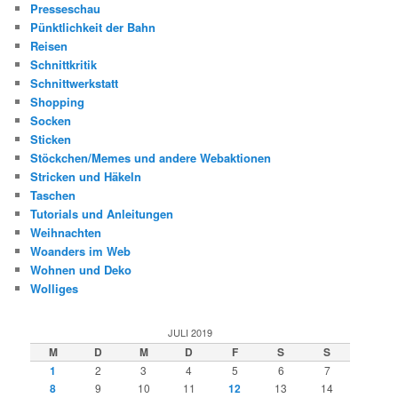
Presseschau
Pünktlichkeit der Bahn
Reisen
Schnittkritik
Schnittwerkstatt
Shopping
Socken
Sticken
Stöckchen/Memes und andere Webaktionen
Stricken und Häkeln
Taschen
Tutorials und Anleitungen
Weihnachten
Woanders im Web
Wohnen und Deko
Wolliges
JULI 2019
M
D
M
D
F
S
S
1
2
3
4
5
6
7
8
9
10
11
12
13
14