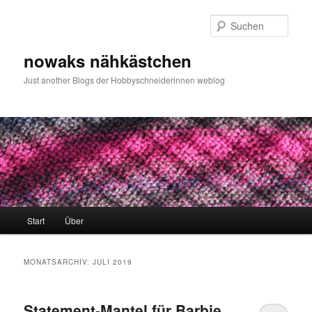
Zum
Zum
primären
sekundären
Such
Inhalt
Inhalt
springen
springen
nowaks nähkästchen
Just another Blogs der Hobbyschneiderinnen weblog
Hauptmenü
Start
Über
MONATSARCHIV:
JULI 2019
Statement-Mantel für Barbie