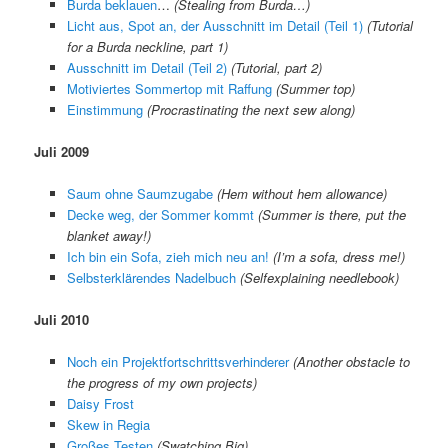
Burda beklauen
…
(Stealing from Burda…)
Licht aus, Spot an, der Ausschnitt im Detail (Teil 1)
(Tuto
rial
for a Burda neckline, part 1)
Ausschnitt im Detail (Teil 2)
(Tutorial, part 2)
Motiviertes Sommertop mit Raffung
(Summer top)
Einstimmung
(Procrastinating the next sew along)
Juli 2009
Saum ohne Saumzugabe
(
Hem without hem allowance
)
Decke weg, der Sommer kommt
(
Summer is there, put the
blanket away!
)
Ich bin ein Sofa, zieh mich neu an!
(
I’m a sofa, dress me!
)
Selbsterklärendes Nadelbuch
(
Selfexplaining needlebook
)
Juli 2010
Noch ein Projektfortschrittsverhinderer
(Another obstacle to
the progress of my own projects)
Daisy Frost
Skew in Regia
Großes Testen
(Swatching Big)