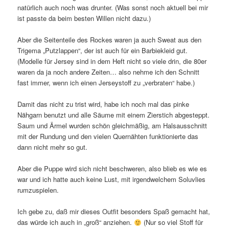
natürlich auch noch was drunter. (Was sonst noch aktuell bei mir
ist passte da beim besten Willen nicht dazu.)
Aber die Seitenteile des Rockes waren ja auch Sweat aus den
Trigema „Putzlappen“, der ist auch für ein Barbiekleid gut.
(Modelle für Jersey sind in dem Heft nicht so viele drin, die 80er
waren da ja noch andere Zeiten… also nehme ich den Schnitt
fast immer, wenn ich einen Jerseystoff zu „verbraten“ habe.)
Damit das nicht zu trist wird, habe ich noch mal das pinke
Nähgarn benutzt und alle Säume mit einem Zierstich abgesteppt.
Saum und Ärmel wurden schön gleichmäßig, am Halsausschnitt
mit der Rundung und den vielen Quernähten funktionierte das
dann nicht mehr so gut.
Aber die Puppe wird sich nicht beschweren, also blieb es wie es
war und ich hatte auch keine Lust, mit irgendwelchem Soluvlies
rumzuspielen.
Ich gebe zu, daß mir dieses Outfit besonders Spaß gemacht hat,
das würde ich auch in „groß“ anziehen.
(Nur so viel Stoff für