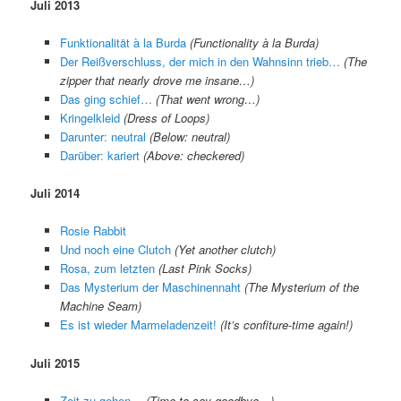
Juli 2013
Funktionalität à la Burda
(Functionality à la Burda)
Der Reißverschluss, der mich in den Wahnsinn trieb…
(The
zipper that nearly drove me insane…)
Das ging schief…
(That went wrong…)
Kringelkleid
(Dress of Loops)
Darunter: neutral
(Below: neutral)
Darüber: kariert
(Above: checkered)
Juli 2014
Rosie Rabbit
Und noch eine Clutch
(Yet another clutch)
Rosa, zum letzten
(Last Pink Socks)
Das Mysterium der Maschinennaht
(The Mysterium of the
Machine Seam)
Es ist wieder Marmeladenzeit!
(It’s confiture-time again!)
Juli 2015
Zeit zu gehen…
(Time to say goodbye…)