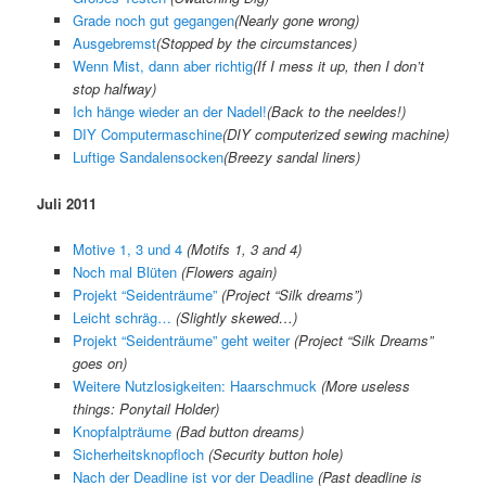
Grade noch gut gegangen
(
Nearly gone wrong
)
Ausgebremst
(
Stopped by the circumstances
)
Wenn Mist, dann aber richtig
(
If I mess it up, then I don’t
stop halfway
)
Ich hänge wieder an der Nadel!
(
Back to the neeldes!
)
DIY Computermaschine
(
DIY computerized sewing machine
)
Luftige Sandalensocken
(
Breezy sandal liners
)
Juli 2011
Motive 1, 3 und 4
(Motifs 1, 3 and 4)
Noch mal Blüten
(Flowers again)
Projekt “Seidenträume”
(Project “Silk dreams”)
Leicht schräg…
(Slightly skewed…)
Projekt “Seidenträume” geht weiter
(Project “Silk Dreams”
goes on)
Weitere Nutzlosigkeiten: Haarschmuck
(More useless
things: Ponytail Holder)
Knopfalpträume
(Bad button dreams)
Sicherheitsknopfloch
(Security button hole)
Nach der Deadline ist vor der Deadline
(Past deadline is