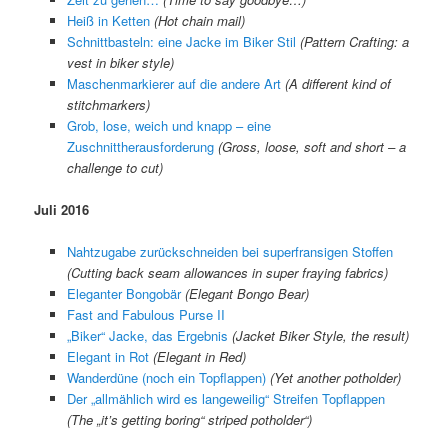
Heiß in Ketten
(Hot chain mail)
Schnittbasteln: eine Jacke im Biker Stil
(Pattern Crafting: a
vest in biker style)
Maschenmarkierer auf die andere Art
(A different kind of
stitchmarkers)
Grob, lose, weich und knapp – eine
Zuschnittherausforderung
(Gross, loose, soft and short – a
challenge to cut)
Juli 2016
Nahtzugabe zurückschneiden bei superfransigen Stoffen
(Cutting back seam allowances in super fraying fabrics)
Eleganter Bongobär
(Elegant Bongo Bear)
Fast and Fabulous Purse II
„Biker“ Jacke, das Ergebnis
(Jacket Biker Style, the result)
Elegant in Rot
(Elegant in Red)
Wanderdüne (noch ein Topflappen)
(Yet another potholder)
Der „allmählich wird es langeweilig“ Streifen Topflappen
(The „it’s getting boring“ striped potholder“)