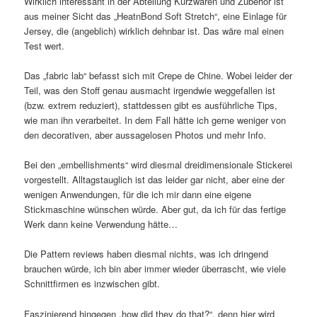
Wirklich interessant in der Abteilung Kurzwaren und Zubehör ist
aus meiner Sicht das „HeatnBond Soft Stretch“, eine Einlage für
Jersey, die (angeblich) wirklich dehnbar ist. Das wäre mal einen
Test wert.
Das „fabric lab“ befasst sich mit Crepe de Chine. Wobei leider der
Teil, was den Stoff genau ausmacht irgendwie weggefallen ist
(bzw. extrem reduziert), stattdessen gibt es ausführliche Tips,
wie man ihn verarbeitet. In dem Fall hätte ich gerne weniger von
den decorativen, aber aussagelosen Photos und mehr Info.
Bei den „embellishments“ wird diesmal dreidimensionale Stickerei
vorgestellt. Alltagstauglich ist das leider gar nicht, aber eine der
wenigen Anwendungen, für die ich mir dann eine eigene
Stickmaschine wünschen würde. Aber gut, da ich für das fertige
Werk dann keine Verwendung hätte…
Die Pattern reviews haben diesmal nichts, was ich dringend
brauchen würde, ich bin aber immer wieder überrascht, wie viele
Schnittfirmen es inzwischen gibt.
Faszinierend hingegen „how did they do that?“, denn hier wird