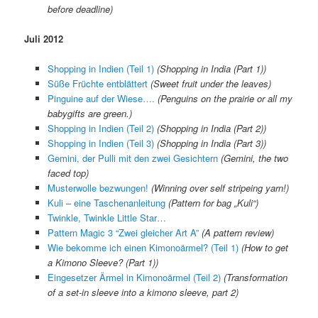
before deadline)
Juli 2012
Shopping in Indien (Teil 1)
(Shopping in India (Part 1))
Süße Früchte entblättert
(Sweet fruit under the leaves)
Pinguine auf der Wiese….
(Penguins on the prairie or all my
babygifts are green.)
Shopping in Indien (Teil 2)
(Shopping in India (Part 2))
Shopping in Indien (Teil 3)
(Shopping in India (Part 3))
Gemini, der Pulli mit den zwei Gesichtern
(Gemini, the two
faced top)
Musterwolle bezwungen!
(Winning over self stripeing yarn!)
Kuli – eine Taschenanleitung
(Pattern for bag „Kuli“)
Twinkle, Twinkle Little Star…
Pattern Magic 3 “Zwei gleicher Art A”
(A pattern review)
Wie bekomme ich einen Kimonoärmel? (Teil 1)
(How to get
a Kimono Sleeve? (Part 1))
Eingesetzer Ärmel in Kimonoärmel (Teil 2)
(Transformation
of a set-in sleeve into a kimono sleeve, part 2)