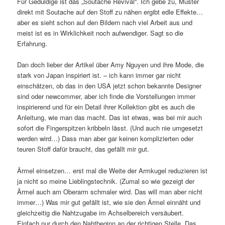
Für Geduldige ist das „Soutache Revival“. Ich gebe zu, Muster
direkt mit Soutache auf den Stoff zu nähen ergibt edle Effekte…
aber es sieht schon auf den Bildern nach viel Arbeit aus und
meist ist es in Wirklichkeit noch aufwendiger. Sagt so die
Erfahrung.
Dan doch lieber der Artikel über Amy Nguyen und ihre Mode, die
stark von Japan inspiriert ist. – ich kann immer gar nicht
einschätzen, ob das in den USA jetzt schon bekannte Designer
sind oder newcommer, aber ich finde die Vorstellungen immer
inspirierend und für ein Detail ihrer Kollektion gibt es auch die
Anleitung, wie man das macht. Das ist etwas, was bei mir auch
sofort die Fingerspitzen kribbeln lässt. (Und auch nie umgesetzt
werden wird…) Dass man aber gar keinen komplizierten oder
teuren Stoff dafür braucht, das gefällt mir gut.
Ärmel einsetzen… erst mal die Weite der Armkugel reduzieren ist
ja nicht so meine Lieblingstechnik. (Zumal so wie gezeigt der
Ärmel auch am Oberarm schmaler wird. Das will man aber nicht
immer…) Was mir gut gefällt ist, wie sie den Ärmel einnäht und
gleichzeitig die Nahtzugabe im Achselbereich versäubert.
Einfach nur durch den Nahtbeginn an der richtigen Stelle. Das