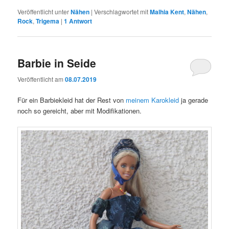
Veröffentlicht unter
Nähen
|
Verschlagwortet mit
Malhia Kent
,
Nähen
,
Rock
,
Trigema
|
1
Antwort
Barbie in Seide
Veröffentlicht am
08.07.2019
Für ein Barbiekleid hat der Rest von
meinem Karokleid
ja gerade
noch so gereicht, aber mit Modifikationen.