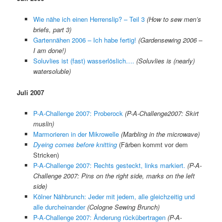
Wie nähe ich einen Herrenslip? – Teil 3
(How to sew men’s
briefs, part 3)
Gartennähen 2006 – Ich habe fertig!
(Gardensewing 2006 –
I am done!)
Soluvlies ist (fast) wasserlöslich….
(Soluvlies is (nearly)
watersoluble)
Juli 2007
P-A-Challenge 2007: Proberock
(P-A-Challenge2007: Skirt
muslin)
Marmorieren in der Mikrowelle
(Marbling in the microwave)
Dyeing comes before knitting
(Färben kommt vor dem
Stricken)
P-A-Challenge 2007: Rechts gesteckt, links markiert.
(P-A-
Challenge 2007: Pins on the right side, marks on the left
side)
Kölner Nähbrunch: Jeder mit jedem, alle gleichzeitig und
alle durcheinander
(Cologne Sewing Brunch)
P-A-Challenge 2007: Änderung rückübertragen
(P-A-