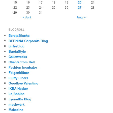
15
16
17
18
19
20
21
22
23
24
25
26
27
28
29
30
31
« Juni
Aug. »
BLOGROLL
5brote2fische
BERNINA Corporate Blog
birlesblog
BurdaStyle
Cakewrecks
Clients from Hell
Fashion Incubator
Feigenblätter
Fluffy Fibers
Goodbye Valentino
IKEA Hacker
La Bobine
LyonelBs Blog
machwerk
Makezine