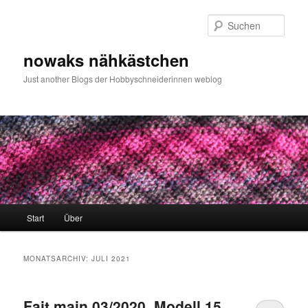
Zum
Zum
primären
sekundären
Such
Inhalt
Inhalt
springen
springen
nowaks nähkästchen
Just another Blogs der Hobbyschneiderinnen weblog
Hauptmenü
Start
Über
MONATSARCHIV:
JULI 2021
Fait main 03/2020, Modell 15