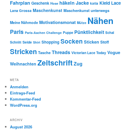
Fahrplan
häkeln
Jacke
Kleid
Lace
Geschenk
Hose
katia
Maschenkunst
Maschenkunst unterwegs
Lana Grossa
Nähen
Motivationsmonat
Meine Nähmode
Mütze
Paris
Pünktlichkeit
Puppe
Schal
Paris-Aachen Challenge
Socken
Sticken
Shopping
Stoff
Seide
Schnitt
Shirt
Stricken
Threads
Vogue
Tasche
Victorian Lace Today
Zeitschrift
Zug
Weihnachten
META
Anmelden
Eintrags-Feed
Kommentar-Feed
WordPress.org
ARCHIV
August 2026