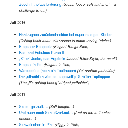
Zuschnittherausforderung
(Gross, loose, soft and short – a
challenge to cut)
Juli 2016
Nahtzugabe zurückschneiden bei superfransigen Stoffen
(Cutting back seam allowances in super fraying fabrics)
Eleganter Bongobär
(Elegant Bongo Bear)
Fast and Fabulous Purse II
„Biker“ Jacke, das Ergebnis
(Jacket Biker Style, the result)
Elegant in Rot
(Elegant in Red)
Wanderdüne (noch ein Topflappen)
(Yet another potholder)
Der „allmählich wird es langeweilig“ Streifen Topflappen
(The „it’s getting boring“ striped potholder“)
Juli 2017
Selbst gekauft….
(Self bought…)
Und auch noch Schlußverkauf…
(And on top of it sales
season…)
Schweinchen in Pink
(Piggy in Pink)