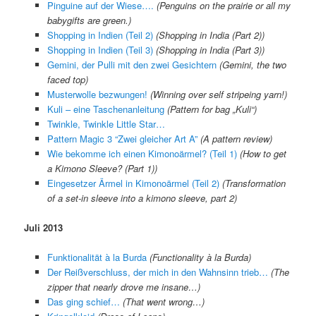
Pinguine auf der Wiese….
(Penguins on the prairie or all my
babygifts are green.)
Shopping in Indien (Teil 2)
(Shopping in India (Part 2))
Shopping in Indien (Teil 3)
(Shopping in India (Part 3))
Gemini, der Pulli mit den zwei Gesichtern
(Gemini, the two
faced top)
Musterwolle bezwungen!
(Winning over self stripeing yarn!)
Kuli – eine Taschenanleitung
(Pattern for bag „Kuli“)
Twinkle, Twinkle Little Star…
Pattern Magic 3 “Zwei gleicher Art A”
(A pattern review)
Wie bekomme ich einen Kimonoärmel? (Teil 1)
(How to get
a Kimono Sleeve? (Part 1))
Eingesetzer Ärmel in Kimonoärmel (Teil 2)
(Transformation
of a set-in sleeve into a kimono sleeve, part 2)
Juli 2013
Funktionalität à la Burda
(Functionality à la Burda)
Der Reißverschluss, der mich in den Wahnsinn trieb…
(The
zipper that nearly drove me insane…)
Das ging schief…
(That went wrong…)