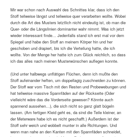
Mir war schon nach Auswahl des Schnittes klar, dass ich den
Stoff teilweise längst und teilweise quer verarbeiten wollte. Wobei
durch die Art des Musters letztlich nicht eindeutig ist, ob man die
Quer- oder die Längslinien dominanter wahr nimmt. Was ich jetzt
wieder interessant finde… Jedenfalls stand ich erst mal vor dem
Spiegel und habe den Stoff an meinem Körper hin und her
geschoben und drapiert, bis ich die Verteilung hatte, die ich
wollte. Von der Menge her hatte ich zum Glück reichlich, so dass
ich das alles nach meinen Musterwünschen auflegen konnte.
(Und unter halbwegs unflätigen Flüchen, denn ich mußte den
Stoff aufeinander heften, um doppellagig zuschneiden zu können.
Der Stoff war vom Tisch mit den Resten und Probewebungen und
hat teilweise massive Spannfäden auf der Rückseite (Oder
vielleicht wäre das die Vorderseite gewesen? Könnte auch
spannend aussehen…), die sich nicht so ganz glatt bügeln
lassen. (Am fertigen Kleid geht es, da sind die Teile kleiner, an
der Meterware habe ich es nicht geschafft.) Außerdem ist der
Stoff sehr weich und wobbelt munter in alle Richtungen. Und
wenn man nahe an den Kanten mit den Spannfäden schneidet,