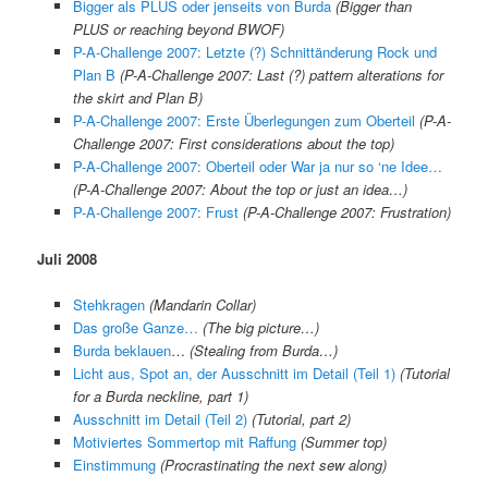
Bigger als PLUS oder jenseits von Burda
(Bigger than
PLUS or reaching beyond BWOF)
P-A-Challenge 2007: Letzte (?) Schnittänderung Rock und
Plan B
(
P-A-Challenge 2007:
Last (?) pattern alterations for
the skirt and Plan B)
P-A-Challenge 2007: Erste Überlegungen zum Oberteil
(P-A-
Challenge 2007: First considerations about the top)
P-A-Challenge 2007: Oberteil oder War ja nur so ‘ne Idee…
(P-A-Challenge 2007: About the top or just an idea…)
P-A-Challenge 2007: Frust
(P-A-Challenge 2007: Frustration)
Juli 2008
Stehkragen
(Mandarin Collar)
Das große Ganze…
(The big picture…)
Burda beklauen
…
(Stealing from Burda…)
Licht aus, Spot an, der Ausschnitt im Detail (Teil 1)
(Tuto
rial
for a Burda neckline, part 1)
Ausschnitt im Detail (Teil 2)
(Tutorial, part 2)
Motiviertes Sommertop mit Raffung
(Summer top)
Einstimmung
(Procrastinating the next sew along)