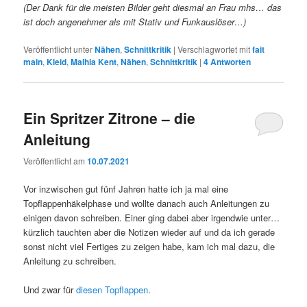
(Der Dank für die meisten Bilder geht diesmal an Frau mhs… das
ist doch angenehmer als mit Stativ und Funkauslöser…)
Veröffentlicht unter
Nähen
,
Schnittkritik
|
Verschlagwortet mit
fait
main
,
Kleid
,
Malhia Kent
,
Nähen
,
Schnittkritik
|
4
Antworten
Ein Spritzer Zitrone – die
Anleitung
Veröffentlicht am
10.07.2021
Vor inzwischen gut fünf Jahren hatte ich ja mal eine
Topflappenhäkelphase und wollte danach auch Anleitungen zu
einigen davon schreiben. Einer ging dabei aber irgendwie unter…
kürzlich tauchten aber die Notizen wieder auf und da ich gerade
sonst nicht viel Fertiges zu zeigen habe, kam ich mal dazu, die
Anleitung zu schreiben.
Und zwar für
diesen Topflappen
.