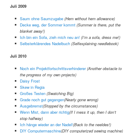
Juli 2009
Saum ohne Saumzugabe
(
Hem without hem allowance
)
Decke weg, der Sommer kommt
(
Summer is there, put the
blanket away!
)
Ich bin ein Sofa, zieh mich neu an!
(
I’m a sofa, dress me!
)
Selbsterklärendes Nadelbuch
(
Selfexplaining needlebook
)
Juli 2010
Noch ein Projektfortschrittsverhinderer
(Another obstacle to
the progress of my own projects)
Daisy Frost
Skew in Regia
Großes Testen
(Swatching Big)
Grade noch gut gegangen
(
Nearly gone wrong
)
Ausgebremst
(
Stopped by the circumstances
)
Wenn Mist, dann aber richtig
(
If I mess it up, then I don’t
stop halfway
)
Ich hänge wieder an der Nadel!
(
Back to the neeldes!
)
DIY Computermaschine
(
DIY computerized sewing machine
)