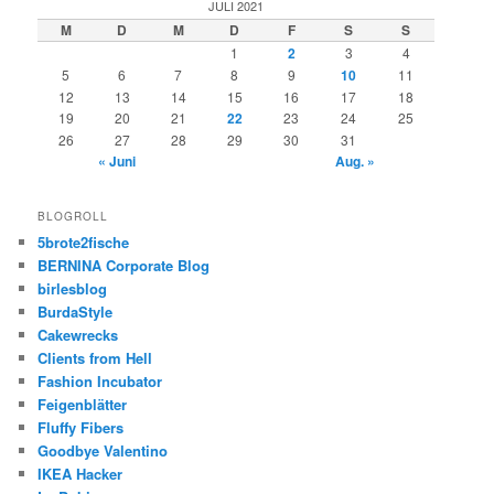
JULI 2021
M
D
M
D
F
S
S
1
2
3
4
5
6
7
8
9
10
11
12
13
14
15
16
17
18
19
20
21
22
23
24
25
26
27
28
29
30
31
« Juni
Aug. »
BLOGROLL
5brote2fische
BERNINA Corporate Blog
birlesblog
BurdaStyle
Cakewrecks
Clients from Hell
Fashion Incubator
Feigenblätter
Fluffy Fibers
Goodbye Valentino
IKEA Hacker