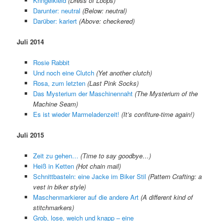
Kringelkleid
(Dress of Loops)
Darunter: neutral
(Below: neutral)
Darüber: kariert
(Above: checkered)
Juli 2014
Rosie Rabbit
Und noch eine Clutch
(Yet another clutch)
Rosa, zum letzten
(Last Pink Socks)
Das Mysterium der Maschinennaht
(The Mysterium of the
Machine Seam)
Es ist wieder Marmeladenzeit!
(It’s confiture-time again!)
Juli 2015
Zeit zu gehen…
(Time to say goodbye…)
Heiß in Ketten
(Hot chain mail)
Schnittbasteln: eine Jacke im Biker Stil
(Pattern Crafting: a
vest in biker style)
Maschenmarkierer auf die andere Art
(A different kind of
stitchmarkers)
Grob, lose, weich und knapp – eine