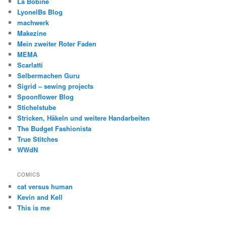
La Bobine
LyonelBs Blog
machwerk
Makezine
Mein zweiter Roter Faden
MEMA
Scarlatti
Selbermachen Guru
Sigrid – sewing projects
Spoonflower Blog
Stichelstube
Stricken, Häkeln und weitere Handarbeiten
The Budget Fashionista
True Stitches
WWdN
COMICS
cat versus human
Kevin and Kell
This is me