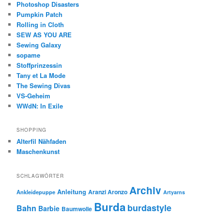
Photoshop Disasters
Pumpkin Patch
Rolling in Cloth
SEW AS YOU ARE
Sewing Galaxy
sopame
Stoffprinzessin
Tany et La Mode
The Sewing Divas
VS-Geheim
WWdN: In Exile
SHOPPING
Alterfil Nähfaden
Maschenkunst
SCHLAGWÖRTER
Archiv
Anleitung
Aranzi Aronzo
Ankleidepuppe
Artyarns
Burda
burdastyle
Bahn
Barbie
Baumwolle