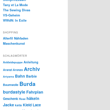
Tany et La Mode
The Sewing Divas
VS-Geheim
WWdN: In Exile
SHOPPING
Alterfil Nähfaden
Maschenkunst
SCHLAGWÖRTER
Anleitung
Ankleidepuppe
Archiv
Aranzi Aronzo
Bahn
Barbie
Artyarns
Burda
Baumwolle
burdastyle
Fahrplan
häkeln
Geschenk
Hose
Jacke
Kleid
Lace
katia