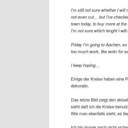
I’m still not sure whether I will
not even cut… but I’ve checked
town today, to buy more at the
I’m not sure which lenght I wil
Friday I’m going to Aachen, s
too much work, like wokr for e
I keep hoping…
Einige der Kreise haben eine 
dekorativ.
Das letzte Bild zeigt den akt
sieht daß ich die Kreise benut
Wie man ebenfalls sieht, es l
Ich bin immer noch nicht sicher