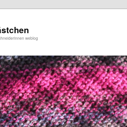
ästchen
chneiderinnen weblog