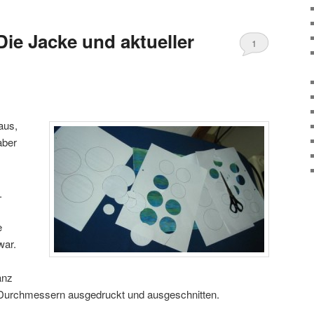
Die Jacke und aktueller
1
aus,
aber
.
e
war.
anz
n Durchmessern ausgedruckt und ausgeschnitten.