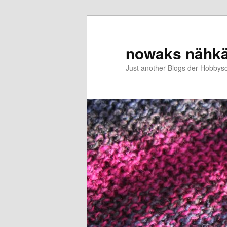
Zum
Zum
primären
sekundären
Inhalt
Inhalt
nowaks nähk
springen
springen
Just another Blogs der Hobbys