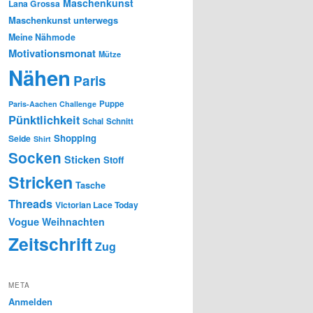
Maschenkunst
Lana Grossa
Maschenkunst unterwegs
Meine Nähmode
Motivationsmonat
Mütze
Nähen
Paris
Puppe
Paris-Aachen Challenge
Pünktlichkeit
Schal
Schnitt
Shopping
Seide
Shirt
Socken
Sticken
Stoff
Stricken
Tasche
Threads
Victorian Lace Today
Vogue
Weihnachten
Zeitschrift
Zug
META
Anmelden