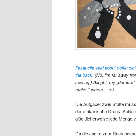
Fasanella said about coffin clo
the back.
(No, I’m far away fro
sewing.) Allright, my „derriere
make it worse… :o)
Die Aufgabe: zwei Stoffe müss
der afrikanische Druck. Außer
glücklicherweise jede Menge 
Da die Jacke zum Rock passen 