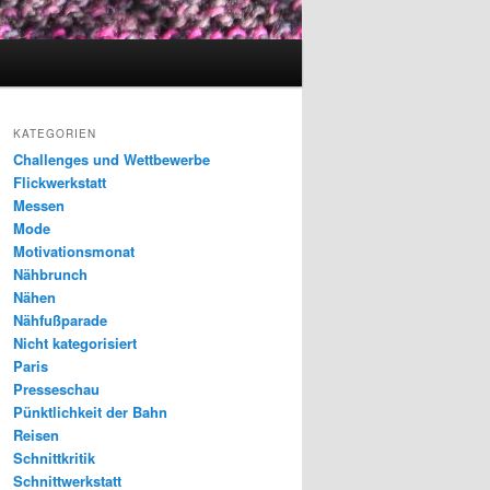
KATEGORIEN
Challenges und Wettbewerbe
Flickwerkstatt
Messen
Mode
Motivationsmonat
Nähbrunch
Nähen
Nähfußparade
Nicht kategorisiert
Paris
Presseschau
Pünktlichkeit der Bahn
Reisen
Schnittkritik
Schnittwerkstatt