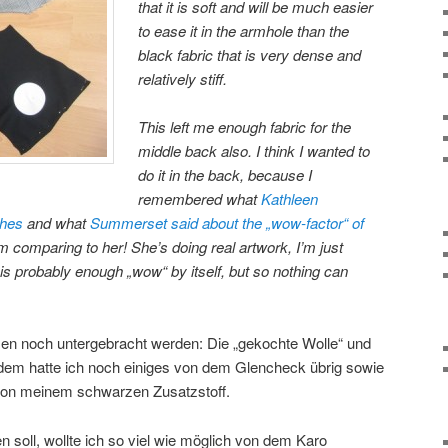
that it is soft and will be much easier
to ease it in the armhole than the
black fabric that is very dense and
relatively stiff.
This left me enough fabric for the
middle back also. I think I wanted to
do it in the back, because I
remembered what
Kathleen
thes
and what
Summerset said about the „wow-factor“ of
m comparing to her! She’s doing real artwork, I’m just
“ is probably enough „wow“ by itself, but so nothing can
en noch untergebracht werden: Die „gekochte Wolle“ und
dem hatte ich noch einiges von dem Glencheck übrig sowie
von meinem schwarzen Zusatzstoff.
soll, wollte ich so viel wie möglich von dem Karo