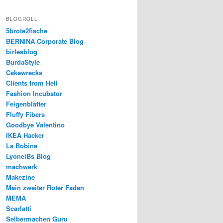
BLOGROLL
5brote2fische
BERNINA Corporate Blog
birlesblog
BurdaStyle
Cakewrecks
Clients from Hell
Fashion Incubator
Feigenblätter
Fluffy Fibers
Goodbye Valentino
IKEA Hacker
La Bobine
LyonelBs Blog
machwerk
Makezine
Mein zweiter Roter Faden
MEMA
Scarlatti
Selbermachen Guru