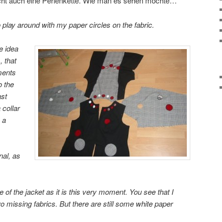
icht auch eine Perlenkette. Wie man es sehen möchte…
o play around with my paper circles on the fabric.
e idea
, that
ments
o the
ast
 collar
 a
nal, as
 of the jacket as it is this very moment. You see that I
o missing fabrics. But there are still some white paper