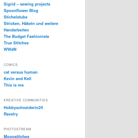
Sigrid – sewing projects
Spoonflower Blog
Stichelstube
Stricken, Häkeln und weitere
Handarbeiten
The Budget Fashionista
True Stitches
WWdN
COMICS
cat versus human
Kevin and Kell
This is me
KREATIVE COMMUNITIES
Hobbyschneiderin24
Ravelry
PHOTOSTREAM
Moonstitches