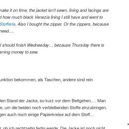
 make it on time, the jacket isn’t sewn, lining and facings are
 how much black Venezia lining I still have and went to
Stofferia
. Also I bought the zipper. Or the zippers, because
l need….
o I should finish Wednesday… because Thursday there is
arning money to sew.
Funktion bekommen, als Taschen, andere sind rein
uellen Stand der Jacke, so kurz vor dem Bettgehen…. Man
ze, um die beiden noch verbleibenden Stoffe einzubringen.
iegen auch noch einige Papierkreise auf dem Stoff…
, ob ich rechtzeitig fertig werde. Die Jacke ist noch nicht