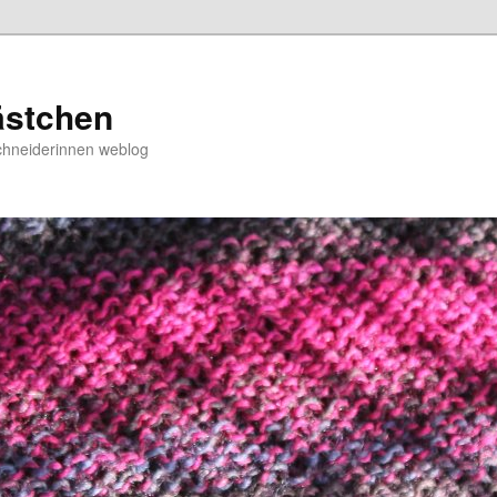
ästchen
chneiderinnen weblog