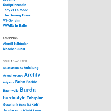
Stoffprinzessin
Tany et La Mode
The Sewing Divas
VS-Geheim
WWdN: In Exile
SHOPPING
Alterfil Nähfaden
Maschenkunst
SCHLAGWÖRTER
Anleitung
Ankleidepuppe
Archiv
Aranzi Aronzo
Bahn
Barbie
Artyarns
Burda
Baumwolle
burdastyle
Fahrplan
häkeln
Geschenk
Hose
Jacke
Kleid
Lace