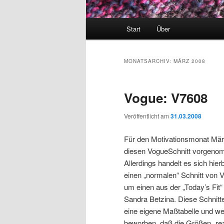
Hauptmenü
Start
Über
MONATSARCHIV:
MÄRZ 2008
Vogue: V7608
Veröffentlicht am
31.03.2008
Für den Motivationsmonat März
diesen VogueSchnitt vorgeno
Allerdings handelt es sich hier
einen „normalen“ Schnitt von 
um einen aus der „Today’s Fit“
Sandra Betzina. Diese Schnit
eine eigene Maßtabelle und w
beworben, daß die Größen „rea