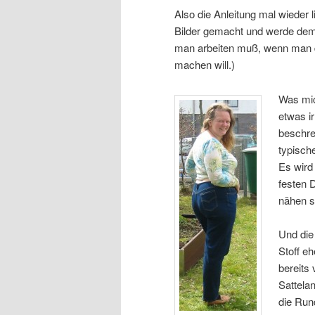
Also die Anleitung mal wieder 
Bilder gemacht und werde dem
man arbeiten muß, wenn man di
machen will.)
Was mic
etwas i
beschrei
typisch
Es wird
festen 
nähen so
Und die
Stoff eh
bereits
Sattela
die Run