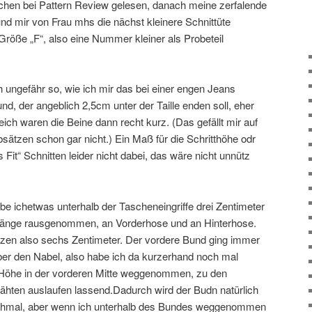
ßchen bei Pattern Review gelesen, danach meine zerfalende
d mir von Frau mhs die nächst kleinere Schnittüte
Größe „F“, also eine Nummer kleiner als Probeteil
 ungefähr so, wie ich mir das bei einer engen Jeans
Bund, der angeblich 2,5cm unter der Taille enden soll, eher
ich waren die Beine dann recht kurz. (Das gefällt mir auf
sätzen schon gar nicht.) Ein Maß für die Schritthöhe odr
s Fit“ Schnitten leider nicht dabei, das wäre nicht unnütz
be ichetwas unterhalb der Tascheneingriffe drei Zentimeter
 Länge rausgenommen, an Vorderhose und an Hinterhose.
zen also sechs Zentimeter. Der vordere Bund ging immer
er den Nabel, also habe ich da kurzerhand noch mal
Höhe in der vorderen Mitte weggenommen, zu den
ähten auslaufen lassend.Dadurch wird der Budn natürlich
chmal, aber wenn ich unterhalb des Bundes weggenommen