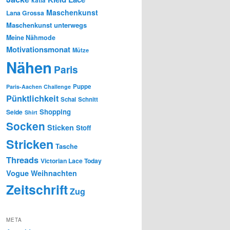
katia
Maschenkunst
Lana Grossa
Maschenkunst unterwegs
Meine Nähmode
Motivationsmonat
Mütze
Nähen
Paris
Puppe
Paris-Aachen Challenge
Pünktlichkeit
Schal
Schnitt
Shopping
Seide
Shirt
Socken
Sticken
Stoff
Stricken
Tasche
Threads
Victorian Lace Today
Vogue
Weihnachten
Zeitschrift
Zug
META