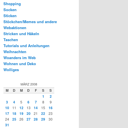
Shopping
Socken
Sticken
Stöckchen/Memes und andere
Webaktionen
Stricken und Häkeln
Taschen
Tutorials und Anleitungen
Weihnachten
Woanders im Web
Wohnen und Deko
Wolliges
MÄRZ 2008
M
D
M
D
F
S
S
1
2
3
4
5
6
7
8
9
10
11
12
13
14
15
16
17
18
19
20
21
22
23
24
25
26
27
28
29
30
31