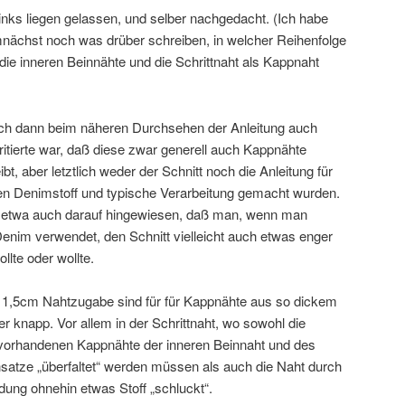
links liegen gelassen, und selber nachgedacht. (Ich habe
nächst noch was drüber schreiben, in welcher Reihenfolge
e inneren Beinnähte und die Schrittnaht als Kappnaht
h dann beim näheren Durchsehen der Anleitung auch
rritierte war, daß diese zwar generell auch Kappnähte
bt, aber letztlich weder der Schnitt noch die Anleitung für
en Denimstoff und typische Verarbeitung gemacht wurden.
 etwa auch darauf hingewiesen, daß man, wenn man
Denim verwendet, den Schnitt vielleicht auch etwas enger
llte oder wollte.
 1,5cm Nahtzugabe sind für für Kappnähte aus so dickem
er knapp. Vor allem in der Schrittnaht, wo sowohl die
 vorhandenen Kappnähte der inneren Beinnaht und des
nsatze „überfaltet“ werden müssen als auch die Naht durch
dung ohnehin etwas Stoff „schluckt“.