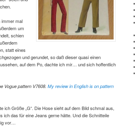
ächen.
on immer mal
 außerdem um
ndelt, schien
 Außerdem
n, statt eines
ochgezogen und gerundet, so daß dieser quasi einen
aussehen, auf dem Po, dachte ich mir… und sich hoffentlich
 the Vogue pattern V7608.
My review in English is on pattern
 ich Größe „G“. Die Hose sieht auf dem Bild schmal aus,
ls ich das für eine Jeans gerne hätte. Und die Schnitteile
gig vor…