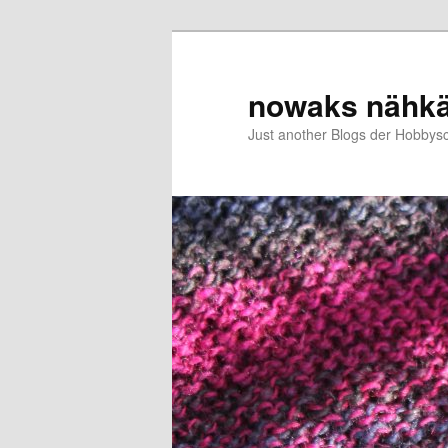
Zum
Zum
primären
sekundären
Inhalt
Inhalt
nowaks nähk
springen
springen
Just another Blogs der Hobbys