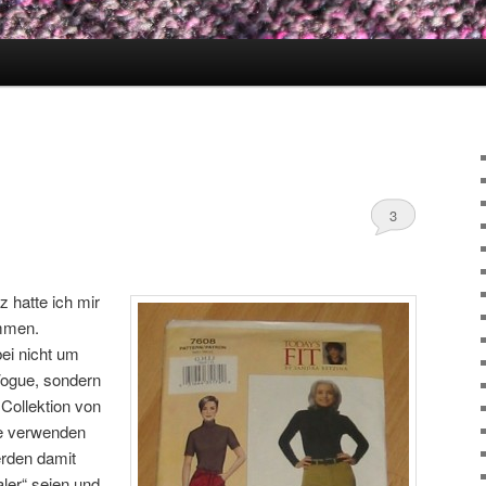
3
 hatte ich mir
mmen.
bei nicht um
Vogue, sondern
 Collektion von
te verwenden
erden damit
ler“ seien und