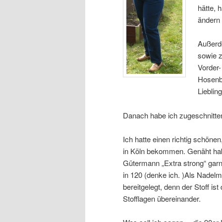
hätte, 
ändern 
Außerde
sowie z
Vorder-
Hosenbe
Lieblin
Danach habe ich zugeschnitte
Ich hatte einen richtig schönen
in Köln bekommen. Genäht hab
Gütermann „Extra strong“ gar
in 120 (denke ich. )Als Nadel
bereitgelegt, denn der Stoff is
Stofflagen übereinander.