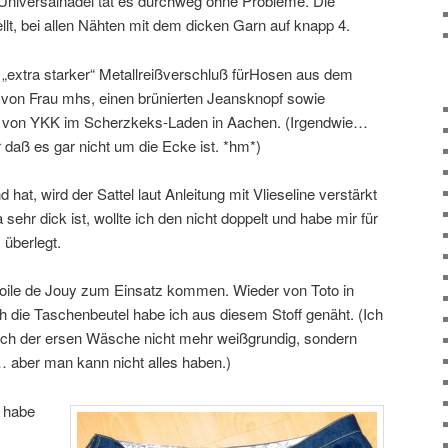
Universalnadel tat es durchweg ohne Probleme. Die
ellt, bei allen Nähten mit dem dicken Garn auf knapp 4.
r „extra starker“ Metallreißverschluß fürHosen aus dem
 von Frau mhs, einen brünierten Jeansknopf sowie
h von YKK im Scherzkeks-Laden in Aachen. (Irgendwie…
ür daß es gar nicht um die Ecke ist. *hm*)
hat, wird der Sattel laut Anleitung mit Vlieseline verstärkt
 sehr dick ist, wollte ich den nicht doppelt und habe mir für
überlegt.
Toile de Jouy zum Einsatz kommen. Wieder von Toto in
h die Taschenbeutel habe ich aus diesem Stoff genäht. (Ich
 nach der ersen Wäsche nicht mehr weißgrundig, sondern
… aber man kann nicht alles haben.)
y habe