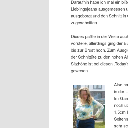
Daraufhin habe ich mal ein bi
Lieblingsjeans ausgemessen un
ausgeborgt und den Schnitt in 
zugeschnitten.
Dieses paßte in der Weite auch
vorstelle, allerdings ging der 
bis zur Brust hoch. Zum Ausgle
der Schnittüte zu den hohen Ab
Sitzhöhe ist bei diesen „Today’
gewesen.
Also ha
in der
Im Gan
noch üb
1,5cm 
Seitenn
sehr s