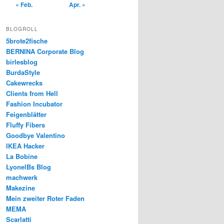
« Feb.
Apr. »
BLOGROLL
5brote2fische
BERNINA Corporate Blog
birlesblog
BurdaStyle
Cakewrecks
Clients from Hell
Fashion Incubator
Feigenblätter
Fluffy Fibers
Goodbye Valentino
IKEA Hacker
La Bobine
LyonelBs Blog
machwerk
Makezine
Mein zweiter Roter Faden
MEMA
Scarlatti