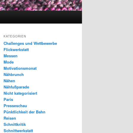
KATEGORIEN
Challenges und Wettbewerbe
Flickwerkstatt
Messen
Mode
Motivationsmonat
Nähbrunch
Nähen
Nähfußparade
Nicht kategorisiert
Paris
Presseschau
Pünktlichkeit der Bahn
Reisen
Schnittkritik
Schnittwerkstatt