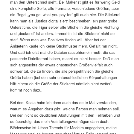
man den Unterschied sieht. Bei Makerist gibt es für wenig Geld
eine komplette Serie, alle Formate, verschiedene Größen, aber
die Regel „you get what you pay for“ gilt auch hier. Die Stickerei
kann man als „lustlos digitalisiert“ beschreiben, ein paar grobe
Unterstiche, die Figur selber alle Stiche in die gleiche Richtung
und „deckend“ ist anders. Immerhin ist die Stickerei nicht so
steif. Wenn man was Positives finden will. Aber bei der
Anbieterin kaufe ich keine Stickmuster mehr. Gefällt mir nicht.
Und daß ich erst mal die Dateien rauspfriemeln muß, die das
passende Dateiformat haben, macht es nicht besser. Daß man
sich angesichts der etwas chaotischen Größenvielfalt auch
schwer tut, die zu finden, die alle perspektivisch die gleiche
Größe haben (bei den sehr unterschiedlichen Körperhaltungen
hilft einem da die Größe der Stickerei nämlich nicht weiter)
kommt noch dazu.
Bei dem Koala habe ich dann auch das erste Mal verstanden,
warum es Angaben dazu gibt, welche Farben man nehmen soll.
Bei den nicht so deutlichen Abstufungen mit den Fellfarben und
so übersteigt das mein Vorstellungsvermögen dann doch.
Blöderweise ist Urban Threads für Madeira angegeben, meine
Maschine und ich bevorzugen aber Mettler. Falls jemand eine