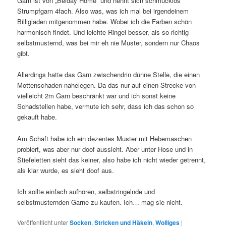
Garn ist von „Belday Home“ und nennt sich schmucklos
Strumpfgarn 4fach. Also was, was ich mal bei irgendeinem
Billigladen mitgenommen habe. Wobei ich die Farben schön
harmonisch findet. Und leichte Ringel besser, als so richtig
selbstmusternd, was bei mir eh nie Muster, sondern nur Chaos
gibt.
Allerdings hatte das Garn zwischendrin dünne Stelle, die einen
Mottenschaden nahelegen. Da das nur auf einen Strecke von
vielleicht 2m Garn beschränkt war und ich sonst keine
Schadstellen habe, vermute ich sehr, dass ich das schon so
gekauft habe.
Am Schaft habe ich ein dezentes Muster mit Hebemaschen
probiert, was aber nur doof aussieht. Aber unter Hose und in
Stiefeletten sieht das keiner, also habe ich nicht wieder getrennt,
als klar wurde, es sieht doof aus.
Ich sollte einfach aufhören, selbstringelnde und
selbstmusternden Garne zu kaufen. Ich… mag sie nicht.
Veröffentlicht unter
Socken
,
Stricken und Häkeln
,
Wolliges
|