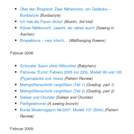
Über den Blogrand: Zwei Näherinnen, ein Gedanke –
Burdastyle
(Burdastyle)
Ich hab die Faxen dicke!
(Muslin, 3rd trial)
Kölner Nähbrunch: Jawohl, wir nähen auch!
(Sewing in
Aachen)
Birapebluva – very kitsch…
(Wallhanging flowers)
Februar 2008:
Schmaler Saum ohne Hilfsmittel
(Babyhem)
Patrones “Extra” Febrero 2005 (no 229), Modell 99 und 100
(Pyjamajacke und -hose)
(Pattern Review)
Mehrgrößenschnitt vergrößern (Teil 1)
(Grading. part 1)
Mehrgrößenschnitt vergrößern (Teil 2)
(Grading, part 2)
Salwar und Churidar
(Salwar and Churidar)
Fleißgewimmel
(A sewing brunch)
Burda Modemagazin 08/2007, Modell 107 (Shirt)
(Pattern
Review)
Februar 2009: