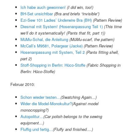
Ich habe auch gewonnen!
(I did win, too!)
BH-Set unsichtbar
(
Bra and briefs “invisible”
)
Ezi-Sew 101 Ladies’ Underwire Bra (BH)
(Pattern Review)
Diesmal mit System! (Hosenanpassung Teil 1)
(
This time
we’ll do it systematically! (Pants that fit, part 1)
)
MüMu-Schal, die Anleitung
(
MüMu-scarf, the pattern
)
McCall’s M9581, Polargear (Jacke)
(Pattern Review)
Hosenanpassung mit System, Teil 2
(
Pants fitting shell,
part 2
)
Stoff-Shopping in Berlin: Hüco-Stoffe
(
Fabric Shopping in
Berlin: Hüco-Stoffe
)
Februar 2010:
Schon wieder testen…
(Swatching Again…)
Wider die Model-Monokultur?
(
Against model
monocropping?
)
Autopolitur…
(
Car polish belongs to the sewing
equipment…
)
Fluffig und fertig…
(
Fluffy and finished….
)