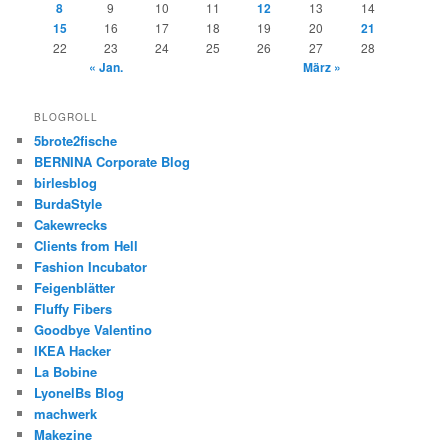
8
9
10
11
12
13
14
15
16
17
18
19
20
21
22
23
24
25
26
27
28
« Jan.
März »
BLOGROLL
5brote2fische
BERNINA Corporate Blog
birlesblog
BurdaStyle
Cakewrecks
Clients from Hell
Fashion Incubator
Feigenblätter
Fluffy Fibers
Goodbye Valentino
IKEA Hacker
La Bobine
LyonelBs Blog
machwerk
Makezine