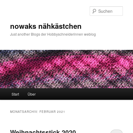
Zum
Zum
primären
sekundären
Such
Inhalt
Inhalt
springen
springen
nowaks nähkästchen
Just another Blogs der Hobbyschneiderinnen weblog
Hauptmenü
Start
Über
MONATSARCHIV:
FEBRUAR 2021
Weihnachtsstick 2020