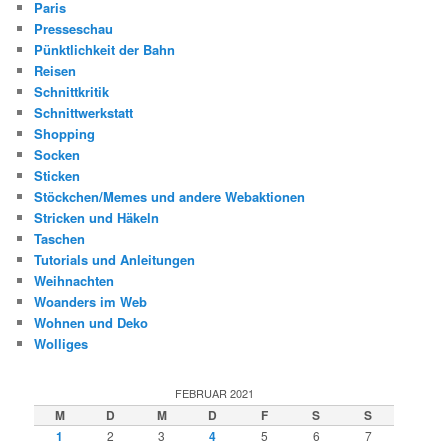
Paris
Presseschau
Pünktlichkeit der Bahn
Reisen
Schnittkritik
Schnittwerkstatt
Shopping
Socken
Sticken
Stöckchen/Memes und andere Webaktionen
Stricken und Häkeln
Taschen
Tutorials und Anleitungen
Weihnachten
Woanders im Web
Wohnen und Deko
Wolliges
FEBRUAR 2021
M
D
M
D
F
S
S
1
2
3
4
5
6
7