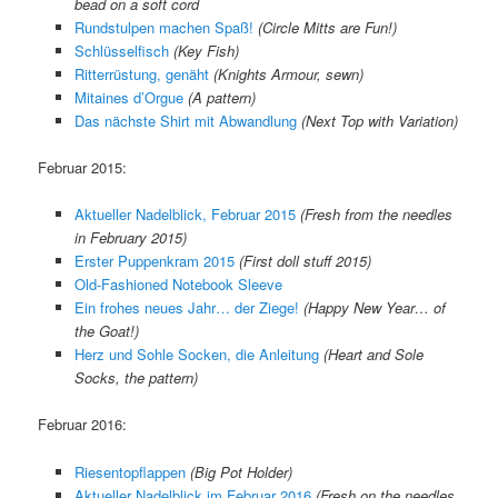
bead on a soft cord
Rundstulpen machen Spaß!
(Circle Mitts are Fun!)
Schlüsselfisch
(Key Fish)
Ritterrüstung, genäht
(Knights Armour, sewn)
Mitaines d’Orgue
(A pattern)
Das nächste Shirt mit Abwandlung
(Next Top with Variation)
Februar 2015:
Aktueller Nadelblick, Februar 2015
(Fresh from the needles
in February 2015)
Erster Puppenkram 2015
(First doll stuff 2015)
Old-Fashioned Notebook Sleeve
Ein frohes neues Jahr… der Ziege!
(Happy New Year… of
the Goat!)
Herz und Sohle Socken, die Anleitung
(Heart and Sole
Socks, the pattern)
Februar 2016:
Riesentopflappen
(Big Pot Holder)
Aktueller Nadelblick im Februar 2016
(Fresh on the needles