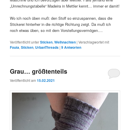
„Umrechnungstabelle“ Madeira in Mettler kennt… immer er damit!
Wo ich noch üben muß: den Stoff so einzuspannen, dass die
Stickerei hinterher in die richtige Richtung zeigt. Da muß ich
noch etwas üben, so mit dem Vorstellungsvermögen….
Veröffentlicht unter
Sticken
,
Weihnachten
|
Verschlagwortet mit
Fouta
,
Sticken
,
UrbanThreads
|
9
Antworten
Grau… größtenteils
Veröffentlicht am
15.02.2021