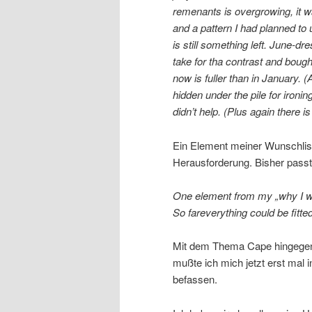
remenants is overgrowing, it wa
and a pattern I had planned to u
is still something left. June-d
take for tha contrast and bough
now is fuller than in January. (
hidden under the pile for ironi
didn’t help. (Plus again there i
Ein Element meiner Wunschliste
Herausforderung. Bisher passte
One element from my „why I want
So fareverything could be fitte
Mit dem Thema Cape hingege
mußte ich mich jetzt erst mal i
befassen.