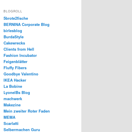
BLOGROLL
5brote2fische
BERNINA Corporate Blog
birlesblog
BurdaStyle
Cakewrecks
Clients from Hell
Fashion Incubator
Feigenblätter
Fluffy Fibers
Goodbye Valentino
IKEA Hacker
La Bobine
LyonelBs Blog
machwerk
Makezine
Mein zweiter Roter Faden
MEMA
Scarlatti
Selbermachen Guru