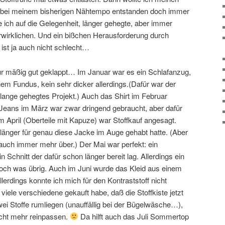
nn bei meinem bisherigen Nähtempo entstanden doch immer
e ich auf die Gelegenheit, länger gehegte, aber immer
erwirklichen. Und ein bißchen Herausforderung durch
 ist ja auch nicht schlecht…
ur mäßig gut geklappt… Im Januar war es ein Schlafanzug,
em Fundus, kein sehr dicker allerdings.(Dafür war der
lange gehegtes Projekt.) Auch das Shirt im Februar
Jeans im März war zwar dringend gebraucht, aber dafür
m April (Oberteile mit Kapuze) war Stoffkauf angesagt.
 länger für genau diese Jacke im Auge gehabt hatte. (Aber
t auch immer mehr über.) Der Mai war perfekt: ein
Schnitt der dafür schon länger bereit lag. Allerdings ein
 noch was übrig. Auch im Juni wurde das Kleid aus einem
erdings konnte ich mich für den Kontraststoff nicht
viele verschiedene gekauft habe, daß die Stoffkiste jetzt
zwei Stoffe rumliegen (unauffällig bei der Bügelwäsche…),
icht mehr reinpassen.
Da hilft auch das Juli Sommertop