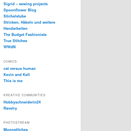
Sigrid – sewing projects
Spoonflower Blog
Stichelstube
Stricken, Häkeln und weitere
Handarbeiten
The Budget Fashionista
True Stitches
WWdN
COMICS
cat versus human
Kevin and Kell
This is me
KREATIVE COMMUNITIES
Hobbyschneiderin24
Ravelry
PHOTOSTREAM
Moonstitches