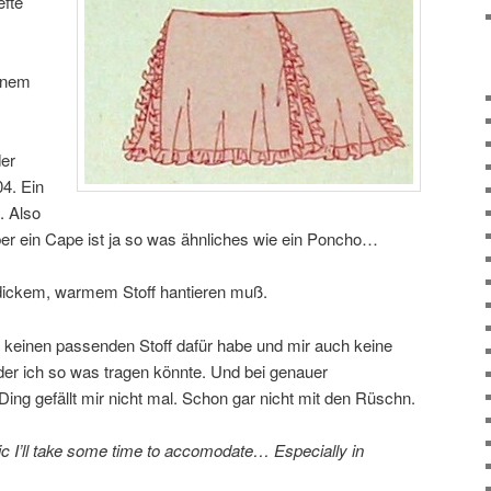
efte
m
einem
er
4. Ein
. Also
aber ein Cape ist ja so was ähnliches wie ein Poncho…
t dickem, warmem Stoff hantieren muß.
ch keinen passenden Stoff dafür habe und mir auch keine
u der ich so was tragen könnte. Und bei genauer
ing gefällt mir nicht mal. Schon gar nicht mit den Rüschn.
pic I’ll take some time to accomodate… Especially in