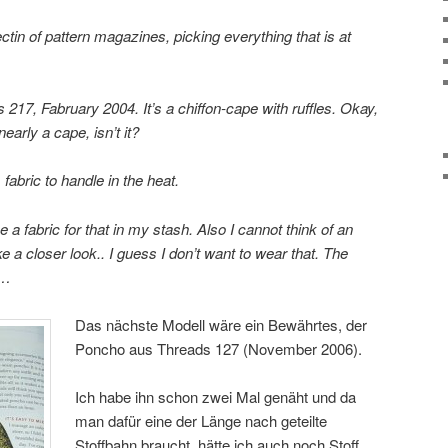
ctin of pattern magazines, picking everything that is at
 217, Fabruary 2004. It’s a chiffon-cape with ruffles. Okay,
early a cape, isn’t it?
abric to handle in the heat.
e a fabric for that in my stash. Also I cannot think of an
ke a closer look.. I guess I don’t want to wear that. The
e…
Das nächste Modell wäre ein Bewährtes, der
Poncho aus Threads 127 (November 2006).
Ich habe ihn schon zwei Mal genäht und da
man dafür eine der Länge nach geteilte
Stoffbahn braucht, hätte ich auch noch Stoff.