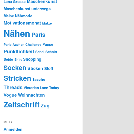
Maschenkunst
Lana Grossa
Maschenkunst unterwegs
Meine Nähmode
Motivationsmonat
Mütze
Nähen
Paris
Puppe
Paris-Aachen Challenge
Pünktlichkeit
Schal
Schnitt
Shopping
Seide
Shirt
Socken
Sticken
Stoff
Stricken
Tasche
Threads
Victorian Lace Today
Vogue
Weihnachten
Zeitschrift
Zug
META
Anmelden