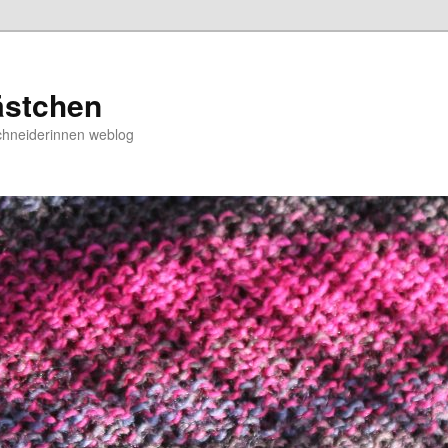
ästchen
chneiderinnen weblog