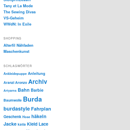
Tany et La Mode
The Sewing Divas
VS-Geheim
WWdN: In Exile
SHOPPING
Alterfil Nähfaden
Maschenkunst
SCHLAGWÖRTER
Anleitung
Ankleidepuppe
Archiv
Aranzi Aronzo
Bahn
Barbie
Artyarns
Burda
Baumwolle
burdastyle
Fahrplan
häkeln
Geschenk
Hose
Jacke
Kleid
Lace
katia