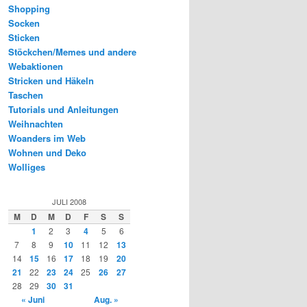
Shopping
Socken
Sticken
Stöckchen/Memes und andere
Webaktionen
Stricken und Häkeln
Taschen
Tutorials und Anleitungen
Weihnachten
Woanders im Web
Wohnen und Deko
Wolliges
JULI 2008
M
D
M
D
F
S
S
1
2
3
4
5
6
7
8
9
10
11
12
13
14
15
16
17
18
19
20
21
22
23
24
25
26
27
28
29
30
31
« Juni
Aug. »