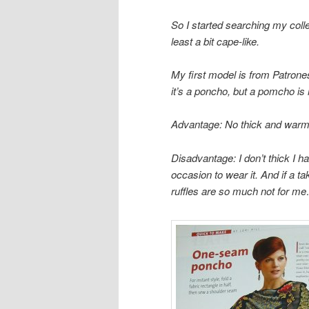
So I started searching my colle
least a bit cape-like.
My first model is from Patrones
it’s a poncho, but a pomcho is n
Advantage: No thick and warm f
Disadvantage: I don’t thick I ha
occasion to wear it. And if a ta
ruffles are so much not for m