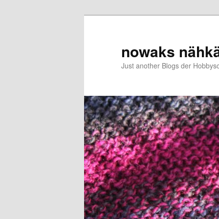
Zum
Zum
primären
sekundären
Inhalt
Inhalt
nowaks nähk
springen
springen
Just another Blogs der Hobbys