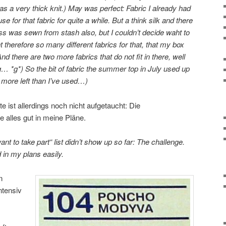
s a very thick knit.) May was perfect: Fabric I already had
se for that fabric for quite a while. But a think silk and there
ress was sewn from stash also, but I couldn’t decide waht to
t therefore so many different fabrics for that, that my box
And there are two more fabrics that do not fit in there, well
ng… *g*) So the bit of fabric the summer top in July used up
s more left than I’ve used…)
 ist allerdings noch nicht aufgetaucht: Die
 alles gut in meine Pläne.
 to take part“ list didn’t show up so far: The challenge.
d in my plans easily.
n
ntensiv