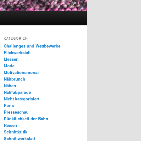
KATEGORIEN
Challenges und Wettbewerbe
Flickwerkstatt
Messen
Mode
Motivationsmonat
Nähbrunch
Nähen
Nähfußparade
Nicht kategorisiert
Paris
Presseschau
Pünktlichkeit der Bahn
Reisen
Schnittkritik
Schnittwerkstatt