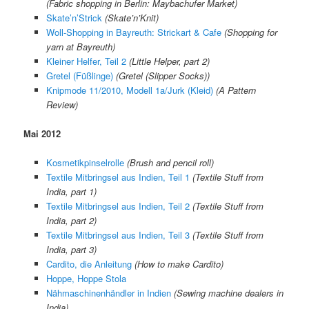
(Fabric shopping in Berlin: Maybachufer Market)
Skate’n’Strick
(Skate’n’Knit)
Woll-Shopping in Bayreuth: Strickart & Cafe
(Shopping for
yarn at Bayreuth)
Kleiner Helfer, Teil 2
(Little Helper, part 2)
Gretel (Füßlinge)
(Gretel (Slipper Socks))
Knipmode 11/2010, Modell 1a/Jurk (Kleid)
(A Pattern
Review)
Mai 2012
Kosmetikpinselrolle
(Brush and pencil roll)
Textile Mitbringsel aus Indien, Teil 1
(Textile Stuff from
India, part 1)
Textile Mitbringsel aus Indien, Teil 2
(Textile Stuff from
India, part 2)
Textile Mitbringsel aus Indien, Teil 3
(Textile Stuff from
India, part 3)
Cardito, die Anleitung
(How to make Cardito)
Hoppe, Hoppe Stola
Nähmaschinenhändler in Indien
(Sewing machine dealers in
India)