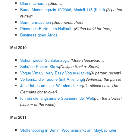
Blau machen…
(Blue…)
Burda Modemagazin 10/2008, Modell 115 (Kleid)
(A pattern
review)
Sommermaschen
(Summerstitches)
Passende Borte zum Nulltarif!
(
Fitting braid for free!
)
Business goes Africa
Mai 2010
:
Schon wieder Schlafanzug…
(
More sleepwear…
)
Schräge Socke: Skew
(
Oblique Socks: Skew
)
Vogue V8562, Very Easy Vogue (Jacke)
(A pattern review)
Verliernix, die Tasche (mit Anleitung)
(
Verliernix, the purse
)
Jetzt ist es amtlich: Wir sind dicker
(
It’s official now: The
Germans got thicker
)
Ich bin die langsamste Spannerin der Welt
(
I’m the slowest
blocker of the world
)
Mai 2011
Stoffshopping in Berlin: Wochenmarkt am Maybachufer