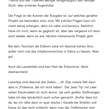
Thema und das Titelkleid weniger alltagstauglich aus heutiger
Sicht, aber schönes Augenfutter.
Die Frage an die Autoren der Ausgabe ist, auf welches genähte
Projekt sie besonders stolz sind. Mit solchen Fragen kann ich
meist wenig anfangen, denn ich nähe und benutze. Natürlich
freue ich mich, wenn es geglückt ist, aber das vergesse ich dann
auch wieder, wenn es ans nächste interessante Projekt geht.
Bei dem Textchen der Editorin sehe ich diesmal keinen Sinn,
außer noch mal das Inhaltsverzeichnis in Sätze zu fassen. Aber
gut.
Auch die Leserbriefe sind kein Hort der Erkenntnis. Nicht
überraschend.
Lesertips sind diesmal drei Seiten… uff. Das meiste fällt dann
aber in „Probleme, die ich nicht haben“. Der „best Tip“ mit zwei
reihen Stecknadeln ist nicht dumm, bei sehr großen Stoffmengen
habe ich das tatsächlich auch schon gemacht. (Außer dass ich
da, wo ich nähe dann im quer stecke.) Gerade bei Streifen und
Karos ist das nicht schlecht, wenn man die „Treffstrecke“ erst