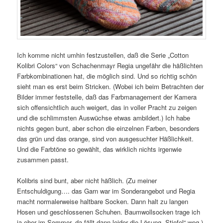
Ich komme nicht umhin festzustellen, daß die Serie „Cotton
Kolibri Colors“ von Schachenmayr Regia ungefähr die häßlichten
Farbkombinationen hat, die möglich sind. Und so richtig schön
sieht man es erst beim Stricken. (Wobei ich beim Betrachten der
Bilder immer feststelle, daß das Farbmanagement der Kamera
sich offensichtlich auch weigert, das in voller Pracht zu zeigen
und die schlimmsten Auswüchse etwas ambildert.) Ich habe
nichts gegen bunt, aber schon die einzelnen Farben, besonders
das grün und das orange, sind von ausgesuchter Häßlichkeit.
Und die Farbtöne so gewählt, das wirklich nichts irgenwie
zusammen passt.
Kolibris sind bunt, aber nicht häßlich. (Zu meiner
Entschuldigung…. das Garn war im Sonderangebot und Regia
macht normalerweise haltbare Socken. Dann halt zu langen
Hosen und geschlossenen Schuhen. Baumwollsocken trage ich
ja eher im Sommer, da fällt dann leider die Lösung „Stiefel“ weg.)