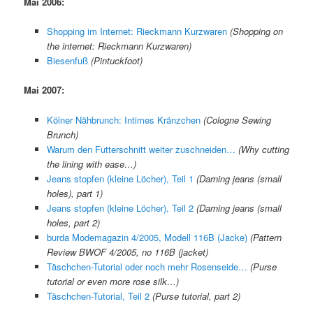
Mai 2006:
Shopping im Internet: Rieckmann Kurzwaren
(Shopping on
the internet: Rieckmann Kurzwaren)
Biesenfuß
(Pintuckfoot)
Mai 2007:
Kölner Nähbrunch: Intimes Kränzchen
(Cologne Sewing
Brunch)
Warum den Futterschnitt weiter zuschneiden…
(Why cutting
the lining with ease…)
Jeans stopfen (kleine Löcher), Teil 1
(Darning jeans (small
holes), part 1)
Jeans stopfen (kleine Löcher), Teil 2
(Darning jeans (small
holes, part 2)
burda Modemagazin 4/2005, Modell 116B (Jacke)
(Pattern
Review BWOF 4/2005, no 116B (jacket)
Täschchen-Tutorial oder noch mehr Rosenseide…
(Purse
tutorial or even more rose silk…)
Täschchen-Tutorial, Teil 2
(Purse tutorial, part 2)