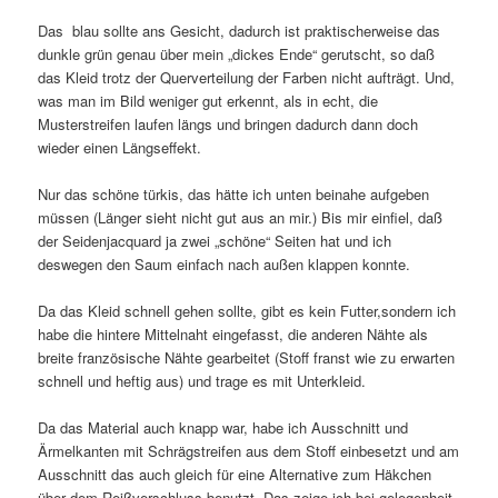
Das blau sollte ans Gesicht, dadurch ist praktischerweise das
dunkle grün genau über mein „dickes Ende“ gerutscht, so daß
das Kleid trotz der Querverteilung der Farben nicht aufträgt. Und,
was man im Bild weniger gut erkennt, als in echt, die
Musterstreifen laufen längs und bringen dadurch dann doch
wieder einen Längseffekt.
Nur das schöne türkis, das hätte ich unten beinahe aufgeben
müssen (Länger sieht nicht gut aus an mir.) Bis mir einfiel, daß
der Seidenjacquard ja zwei „schöne“ Seiten hat und ich
deswegen den Saum einfach nach außen klappen konnte.
Da das Kleid schnell gehen sollte, gibt es kein Futter,sondern ich
habe die hintere Mittelnaht eingefasst, die anderen Nähte als
breite französische Nähte gearbeitet (Stoff franst wie zu erwarten
schnell und heftig aus) und trage es mit Unterkleid.
Da das Material auch knapp war, habe ich Ausschnitt und
Ärmelkanten mit Schrägstreifen aus dem Stoff einbesetzt und am
Ausschnitt das auch gleich für eine Alternative zum Häkchen
über dem Reißverschluss benutzt. Das zeige ich bei gelegenheit