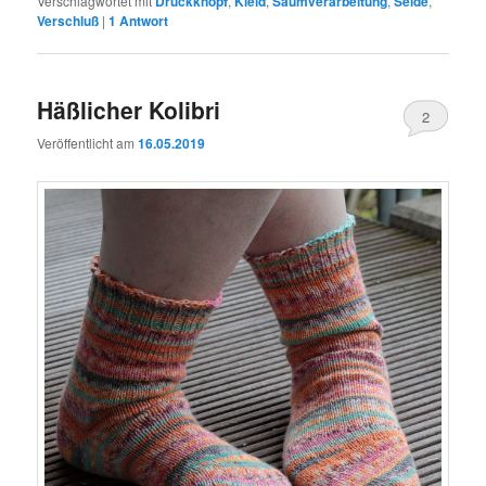
Verschlagwortet mit
Druckknopf
,
Kleid
,
Saumverarbeitung
,
Seide
,
Verschluß
|
1
Antwort
Häßlicher Kolibri
2
Veröffentlicht am
16.05.2019