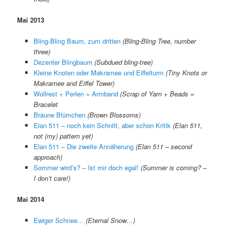
Mai 2013
Bling-Bling Baum, zum dritten
(Bling-Bling Tree, number
three)
Dezenter Blingbaum
(Subdued bling-tree)
Kleine Knoten oder Makramee und Eiffelturm
(Tiny Knots or
Makramee and Eiffel Tower)
Wollrest + Perlen = Armband
(Scrap of Yarn + Beads =
Bracelet
Braune Blümchen
(Brown Blossoms)
Elan 511 – noch kein Schnitt, aber schon Kritik
(Elan 511,
not (my) pattern yet)
Elan 511 – Die zweite Annäherung
(Elan 511 – second
approach)
Sommer wird’s? – Ist mir doch egal!
(Summer is coming? –
I don’t care!)
Mai 2014
Ewiger Schnee…
(Eternal Snow…)