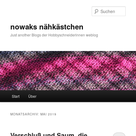
Zum
Zum
primären
sekundären
Such
Inhalt
Inhalt
springen
springen
nowaks nähkästchen
Just another Blogs der Hobbyschneiderinnen weblog
Hauptmenü
Start
Über
MONATSARCHIV:
MAI 2019
Verschluß und Saum, die