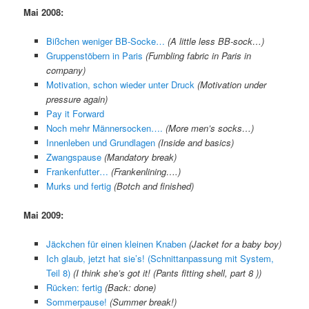
Mai 2008:
Bißchen weniger BB-Socke…
(A little less BB-sock…)
Gruppenstöbern in Paris
(Fumbling fabric in Paris in
company)
Motivation, schon wieder unter Druck
(Motivation under
pressure again)
Pay it Forward
Noch mehr Männersocken….
(More men’s socks…)
Innenleben und Grundlagen
(Inside and basics)
Zwangspause
(Mandatory break)
Frankenfutter…
(Frankenlining….)
Murks und fertig
(Botch and finished)
Mai 2009:
Jäckchen für einen kleinen Knaben
(Jacket for a baby boy)
Ich glaub, jetzt hat sie’s! (Schnittanpassung mit System,
Teil 8)
(I think she’s got it! (Pants fitting shell, part 8 ))
Rücken: fertig
(Back: done)
Sommerpause!
(Summer break!)