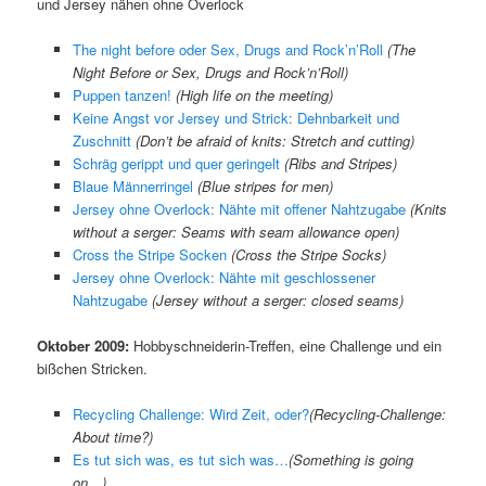
und Jersey nähen ohne Overlock
The night before oder Sex, Drugs and Rock’n’Roll
(The
Night Before or Sex, Drugs and Rock’n’Roll)
Puppen tanzen!
(High life on the meeting)
Keine Angst vor Jersey und Strick: Dehnbarkeit und
Zuschnitt
(Don’t be afraid of knits: Stretch and cutting)
Schräg gerippt und quer geringelt
(Ribs and Stripes)
Blaue Männerringel
(Blue stripes for men)
Jersey ohne Overlock: Nähte mit offener Nahtzugabe
(Knits
without a serger: Seams with seam allowance open)
Cross the Stripe Socken
(Cross the Stripe Socks)
Jersey ohne Overlock: Nähte mit geschlossener
Nahtzugabe
(
Jersey without a serger: closed seams
)
Oktober 2009:
Hobbyschneiderin-Treffen, eine Challenge und ein
bißchen Stricken.
Recycling Challenge: Wird Zeit, oder?
(
Recycling-Challenge:
About time?
)
Es tut sich was, es tut sich was…
(
Something is going
on…
)