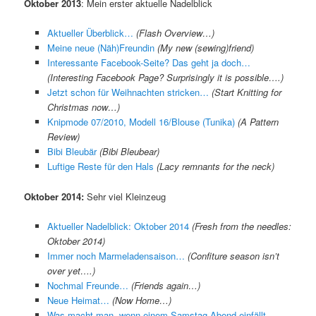
Oktober 2013
: Mein erster aktuelle Nadelblick
Aktueller Überblick…
(Flash Overview…)
Meine neue (Näh)Freundin
(My new (sewing)friend)
Interessante Facebook-Seite? Das geht ja doch…
(Interesting Facebook Page? Surprisingly it is possible….)
Jetzt schon für Weihnachten stricken…
(Start Knitting for
Christmas now…)
Knipmode 07/2010, Modell 16/Blouse (Tunika)
(A Pattern
Review)
Bibi Bleubär
(Bibi Bleubear)
Luftige Reste für den Hals
(Lacy remnants for the neck)
Oktober 2014:
Sehr viel Kleinzeug
Aktueller Nadelblick: Oktober 2014
(Fresh from the needles:
Oktober 2014)
Immer noch Marmeladensaison…
(Confiture season isn’t
over yet….)
Nochmal Freunde…
(Friends again…)
Neue Heimat…
(Now Home…)
Was macht man, wenn einem Samstag Abend einfällt…