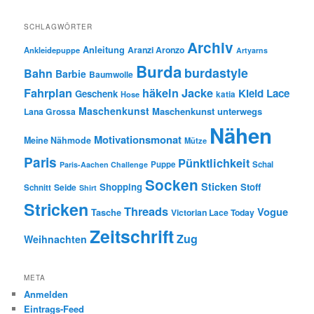
SCHLAGWÖRTER
Archiv
Anleitung
Aranzi Aronzo
Ankleidepuppe
Artyarns
Burda
burdastyle
Bahn
Barbie
Baumwolle
Fahrplan
häkeln
Jacke
Kleid
Lace
Geschenk
Hose
katia
Maschenkunst
Maschenkunst unterwegs
Lana Grossa
Nähen
Motivationsmonat
Meine Nähmode
Mütze
Paris
Pünktlichkeit
Puppe
Schal
Paris-Aachen Challenge
Socken
Sticken
Shopping
Stoff
Seide
Schnitt
Shirt
Stricken
Threads
Vogue
Tasche
Victorian Lace Today
Zeitschrift
Zug
Weihnachten
META
Anmelden
Eintrags-Feed