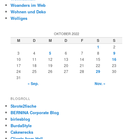
Woanders im Web
Wohnen und Deko
Wolliges
OKTOBER 2022
M
D
M
D
F
S
S
1
2
3
4
5
6
7
8
9
10
11
12
13
14
15
16
17
18
19
20
21
22
23
24
25
26
27
28
29
30
31
« Sep.
Nov. »
BLOGROLL
5brote2fische
BERNINA Corporate Blog
birlesblog
BurdaStyle
Cakewrecks
Clients from Hell