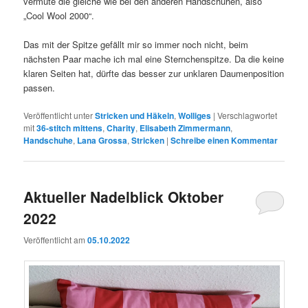
vermute die gleiche wie bei den anderen Handschuhen, also
„Cool Wool 2000“.
Das mit der Spitze gefällt mir so immer noch nicht, beim
nächsten Paar mache ich mal eine Sternchenspitze. Da die keine
klaren Seiten hat, dürfte das besser zur unklaren Daumenposition
passen.
Veröffentlicht unter
Stricken und Häkeln
,
Wolliges
|
Verschlagwortet
mit
36-stitch mittens
,
Charity
,
Elisabeth Zimmermann
,
Handschuhe
,
Lana Grossa
,
Stricken
|
Schreibe einen Kommentar
Aktueller Nadelblick Oktober
2022
Veröffentlicht am
05.10.2022