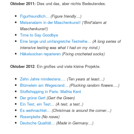
Oktober 2011:
Dies und das, aber nichts Bedeutendes.
Figurfreundlich…
(Figure friendly…)
Meisenalarm in der Maschenkunst!
(“Bird”alarm at
Maschenkunst!)
Time to Say Goodbye
Eine lange und umfangreiche Testreihe…
(A long series of
intensive testing was what I had on my mind.)
Häkelsocken reparieren
(Fixing crocheted socks)
Oktober 2012
: Ein großes und viele kleine Projekte.
Zehn Jahre mindestens….
(Ten years at least…)
Blümelein am Wegesrand…
(Plucking random flowers….)
Stoffshopping in Paris: Malhia Kent
Der grüne Gert
(Gert the Green)
Ein Test, ein Test…
(A test, a test..)
Es weihnachtet…
(Christmas is around the corner…)
Rosenpleite
(No roses)
Deutsche Qualität…
(Made in Germany…)