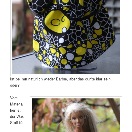
Ist bei mir natürlich wieder Barbie, aber das dürfte klar sein,
oder?
Vom
Material
her ist
der Wax-
Stoff für