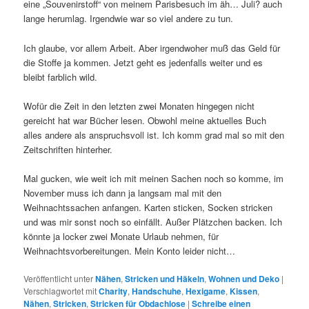
eine „Souvenirstoff“ von meinem Parisbesuch im äh… Juli? auch
lange herumlag. Irgendwie war so viel andere zu tun.
Ich glaube, vor allem Arbeit. Aber irgendwoher muß das Geld für
die Stoffe ja kommen. Jetzt geht es jedenfalls weiter und es
bleibt farblich wild.
Wofür die Zeit in den letzten zwei Monaten hingegen nicht
gereicht hat war Bücher lesen. Obwohl meine aktuelles Buch
alles andere als anspruchsvoll ist. Ich komm grad mal so mit den
Zeitschriften hinterher.
Mal gucken, wie weit ich mit meinen Sachen noch so komme, im
November muss ich dann ja langsam mal mit den
Weihnachtssachen anfangen. Karten sticken, Socken stricken
und was mir sonst noch so einfällt. Außer Plätzchen backen. Ich
könnte ja locker zwei Monate Urlaub nehmen, für
Weihnachtsvorbereitungen. Mein Konto leider nicht…
Veröffentlicht unter
Nähen
,
Stricken und Häkeln
,
Wohnen und Deko
|
Verschlagwortet mit
Charity
,
Handschuhe
,
Hexigame
,
Kissen
,
Nähen
,
Stricken
,
Stricken für Obdachlose
|
Schreibe einen