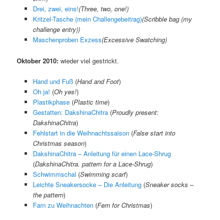
Drei, zwei, eins!
(
Three, two, one!
)
Kritzel-Tasche (mein Challengebeitrag)
(
Scribble bag (my
challenge entry)
)
Maschenproben Exzess
(
Excessive Swatching
)
Oktober 2010:
wieder viel gestrickt.
Hand und Fuß
(
Hand and Foot
)
Oh ja!
(
Oh yes!
)
Plastikphase
(
Plastic time
)
Gestatten: DakshinaChitra
(
Proudly present:
DakshinaChitra
)
Fehlstart in die Weihnachtssaison
(
False start into
Christmas season
)
DakshinaChitra – Anleitung für einen Lace-Shrug
(
DakshinaChitra. pattern for a Lace-Shrug
)
Schwimmschal
(
Swimming scarf
)
Leichte Sneakersocke – Die Anleitung
(
Sneaker socks –
the pattern
)
Farn zu Weihnachten
(
Fern for Christmas
)