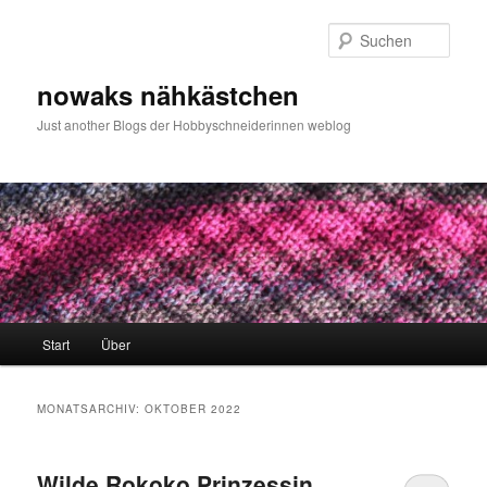
Zum
Zum
primären
sekundären
Such
Inhalt
Inhalt
springen
springen
nowaks nähkästchen
Just another Blogs der Hobbyschneiderinnen weblog
Hauptmenü
Start
Über
MONATSARCHIV:
OKTOBER 2022
Wilde Rokoko Prinzessin