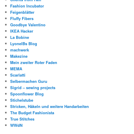
Fashion Incubator
Feigenblätter
Fluffy Fibers
Goodbye Valentino
IKEA Hacker
La Bobine
LyonelBs Blog
machwerk
Makezine
Mein zweiter Roter Faden
MEMA
Scarlatti
Selbermachen Guru
Sigrid – sewing projects
Spoonflower Blog
Stichelstube
Stricken, Häkeln und weitere Handarbeiten
The Budget Fashionista
True Stitches
WWdN