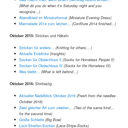
(What do you do when it’s Saturday night and you
recognize…)
Abendkleid im Miniaturformat
(Miniature Evening Dress)
Marmelade 2014 zum letzten…
(Confiture 2014 finished…)
Oktober 2015:
Stricken und Häkeln
Stricken für andere…
(Knitting for others….)
Aktuelle Einblicke
(Insights)
Socken für Obdachlose II
(Socks for Homeless People II)
Socken für Obdachlose III
(Socks for the Homeless III)
Was bleibt…
(What is left behind…)
Oktober 2016:
Shirtlastig
Aktueller Nadelblick Oktober 2016
(Fresh from the needles
October 2016)
Zwei gleicher Art zum zweiten…
(Two of the same kind…
for the second time)
Große Schleife
(Big Bow)
Loch-Streifen-Socken
(Lace-Stripe-Socks)