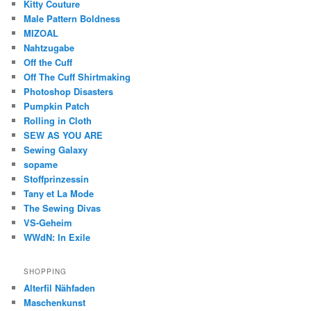
Kitty Couture
Male Pattern Boldness
MIZOAL
Nahtzugabe
Off the Cuff
Off The Cuff Shirtmaking
Photoshop Disasters
Pumpkin Patch
Rolling in Cloth
SEW AS YOU ARE
Sewing Galaxy
sopame
Stoffprinzessin
Tany et La Mode
The Sewing Divas
VS-Geheim
WWdN: In Exile
SHOPPING
Alterfil Nähfaden
Maschenkunst