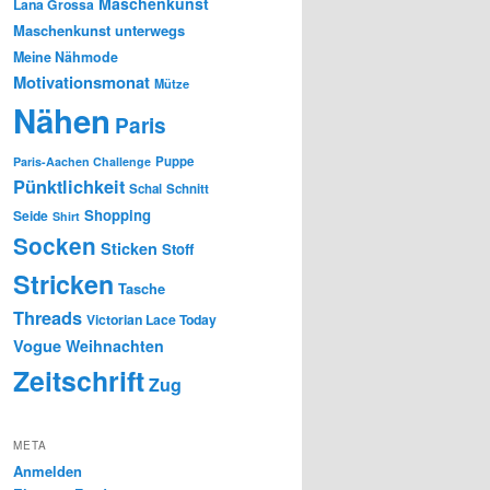
Maschenkunst
Lana Grossa
Maschenkunst unterwegs
Meine Nähmode
Motivationsmonat
Mütze
Nähen
Paris
Puppe
Paris-Aachen Challenge
Pünktlichkeit
Schal
Schnitt
Shopping
Seide
Shirt
Socken
Sticken
Stoff
Stricken
Tasche
Threads
Victorian Lace Today
Vogue
Weihnachten
Zeitschrift
Zug
META
Anmelden