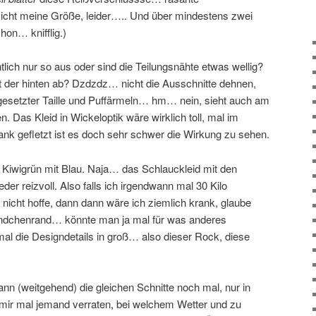
(Nicht meine Größe, leider….. Und über mindestens zwei
hon… knifflig.)
tlich nur so aus oder sind die Teilungsnähte etwas wellig?
 der hinten ab? Dzdzdz… nicht die Ausschnitte dehnen,
setzter Taille und Puffärmeln… hm… nein, sieht auch am
. Das Kleid in Wickeloptik wäre wirklich toll, mal im
ank gefletzt ist es doch sehr schwer die Wirkung zu sehen.
n Kiwigrün mit Blau. Naja… das Schlauckleid mit den
der reizvoll. Also falls ich irgendwann mal 30 Kilo
nicht hoffe, dann dann wäre ich ziemlich krank, glaube
ndchenrand… könnte man ja mal für was anderes
 die Designdetails in groß… also dieser Rock, diese
dann (weitgehend) die gleichen Schnitte noch mal, nur in
n mir mal jemand verraten, bei welchem Wetter und zu