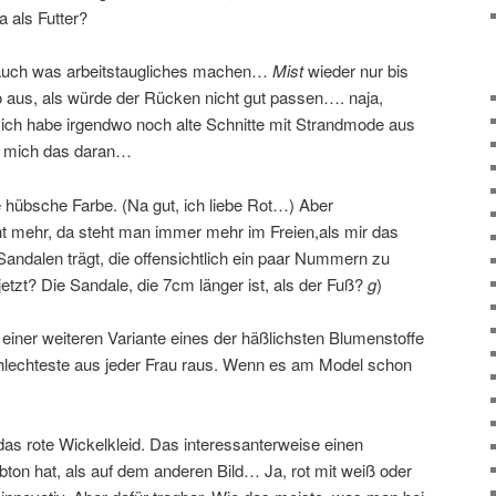
 als Futter?
 auch was arbeitstaugliches machen…
Mist
wieder nur bis
o aus, als würde der Rücken nicht gut passen…. naja,
be, ich habe irgendwo noch alte Schnitte mit Strandmode aus
t mich das daran…
e hübsche Farbe. (Na gut, ich liebe Rot…) Aber
ht mehr, da steht man immer mehr im Freien,als mir das
Sandalen trägt, die offensichtlich ein paar Nummern zu
tzt? Die Sandale, die 7cm länger ist, als der Fuß?
g
)
einer weiteren Variante eines der häßlichsten Blumenstoffe
chlechteste aus jeder Frau raus. Wenn es am Model schon
das rote Wickelkleid. Das interessanterweise einen
ton hat, als auf dem anderen Bild… Ja, rot mit weiß oder