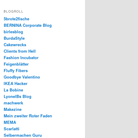
BLOGROLL
5brote2fische
BERNINA Corporate Blog
birlesblog
BurdaStyle
Cakewrecks
Clients from Hell
Fashion Incubator
Feigenblätter
Fluffy Fibers
Goodbye Valentino
IKEA Hacker
La Bobine
LyonelBs Blog
machwerk
Makezine
Mein zweiter Roter Faden
MEMA
Scarlatti
Selbermachen Guru