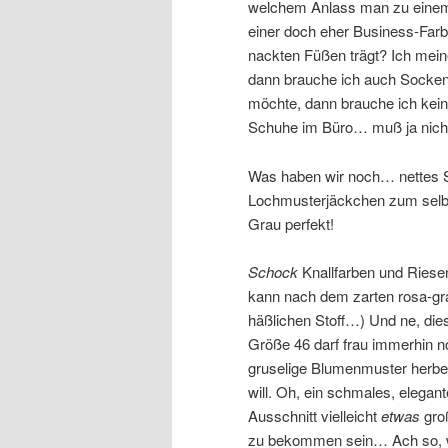
welchem Anlass man zu einem
einer doch eher Business-Far
nackten Füßen trägt? Ich mein
dann brauche ich auch Socken
möchte, dann brauche ich keine
Schuhe im Büro… muß ja nicht 
Was haben wir noch… nettes Sh
Lochmusterjäckchen zum selbe
Grau perfekt!
Schock
Knallfarben und Riese
kann nach dem zarten rosa-gra
häßlichen Stoff…) Und ne, die
Größe 46 darf frau immerhin 
gruselige Blumenmuster herbe
will. Oh, ein schmales, elegan
Ausschnitt vielleicht
etwas
groß
zu bekommen sein… Ach so, wie