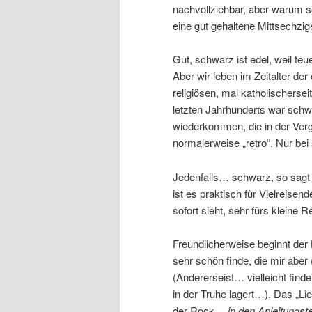
nachvollziehbar, aber warum s
eine gut gehaltene Mittsechzi
Gut, schwarz ist edel, weil teu
Aber wir leben im Zeitalter de
religiösen, mal katholischersei
letzten Jahrhunderts war sch
wiederkommen, die in der Ver
normalerweise „retro“. Nur bei
Jedenfalls… schwarz, so sagt 
ist es praktisch für Vielreise
sofort sieht, sehr fürs klein
Freundlicherweise beginnt der 
sehr schön finde, die mir aber
(Andererseist… vielleicht find
in der Truhe lagert…). Das „Li
der Rock…
in den Anleitungstei