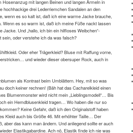
 Hosenanzug mit langen Beinen und langen Ärmeln in
be hochhackige drei Lederriemchen Sandalen an den
e, wenn es so kalt ist, daß ich eine warme Jacke brauche,
. Wenn es so warm ist, daß ich meine Füße nackt lassen
 Jacke. Und „hallo, ich bin ein hilfloses Weibchen“-
sein, oder verstehe ich da was falsch?
iftkleid. Oder eher Trägerkleid? Bluse mit Raffung vorne,
rstricken… und wieder dieser obersuper Rock, auch in
nblumen als Kontrast beim Umblättern. Hey, mit so was
u doch keiner rechnen! (Bäh hat das Cacharelkleid einen
ses Blumenmonster wird nicht mein „Lieblingsmodell“… Bis
noch ein Hemdblusenkleid tragen… Wo haben die nur so
kommen? Keine Gefahr, daß ich den Originalstoff haben
tes Kleid auch bis Größe 46. Mit erhöhter Taille… Der
, aber das kann man ändern. Und anliegend sollte er auch
der Elastikgabardine. Ach nö, Elastik finde ich nie was