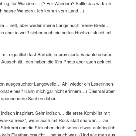
ching, für Wandern… (? Für Wandern? Sollte das wirklich
 Ich hasse Wandern. Ich komm vom Land…)
ße… nett, aber weder meine Länge noch meine Breite…
e aber in weiß sicher auch ein nettes Hochzeitskleid mit
mir eigentlich fast Bärbels improvisierte Variante besser.
Ausschnitt.. den haben die fürs Photo aber auch geklebt,
on ausgesuchter Langeweile… Ah, wieder ein Leserinnen-
onat eines? Kann mich gar nicht erinnern…) Diesmal aber
n spannendere Sachen dabei…
indisch inspiriert. Sehr indisch… die erste Kombi ist mit
lwar-kameez“, wenn auch mit Rock statt shalwar… Die
 Stickerei und die Steinchen doch schon etwas aufdringlich.
an kein Elasthan braucht… hat auch was. (Und wie man aus