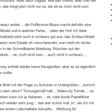
 innovativ. Aber dafür tragbar. Wie das meiste, was man bei
e, das
klingt
jetzt nicht nur so, als ob es mich nicht vom
hwarz weiter… die Puffärnmel-Bluse macht definitiv eine
Model und in welcher Farbe… (aber der Hut! ich liebe
elkleid sieht auch in schwarz gut aus, das Schlauchkleid
hwarz sind Details eh verschwendet, man sieht eh nichts.
 in der Schnellbastel-Abteilung. Rüschen auf der
lenk… ne, muß nicht sein… auch nicht in schwarz…
 enthält wieder keine Neuigkeiten, aber es ist eigentlich
 sollte.
he Brief mit der Frage zu Schuhen in Untergrößen… kommt
alle zwei Jahre? Turnusgemäß halt… Make-Up Trends… na
arben kann ich ja riskieren… oh, viele bunte Pastelltöne
h wieder sehr jung… das war schon mal „in“, als ich mit
des ersten Lidschattebs kämpfte… Werbung für