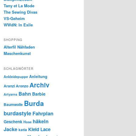
Tany et La Mode
The Sewing Divas
VS-Geheim
WWdN: In Exile
SHOPPING
Alterfil Nähfaden
Maschenkunst
SCHLAGWÖRTER
Anleitung
Ankleidepuppe
Archiv
Aranzi Aronzo
Bahn
Barbie
Artyarns
Burda
Baumwolle
burdastyle
Fahrplan
häkeln
Geschenk
Hose
Jacke
Kleid
Lace
katia