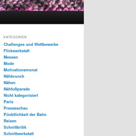
KATEGORIEN
Challenges und Wettbewerbe
Flickwerkstatt
Messen
Mode
Motivationsmonat
Nähbrunch
Nähen
Nähfußparade
Nicht kategorisiert
Paris
Presseschau
Pünktlichkeit der Bahn
Reisen
Schnittkritik
Schnittwerkstatt