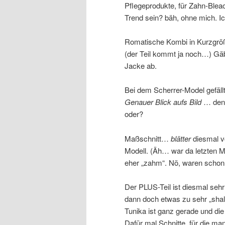
Pflegeprodukte, für Zahn-Blea
Trend sein? bäh, ohne mich.
Romatische Kombi in Kurzgrö
(der Teil kommt ja noch…) Gäb
Jacke ab.
Bei dem Scherrer-Model gefällt 
Genauer Blick aufs Bild
… den 
oder?
Maßschnitt…
blätter
diesmal v
Modell. (Äh… war da letzten M
eher „zahm“. Nö, waren scho
Der PLUS-Teil ist diesmal sehr 
dann doch etwas zu sehr „sha
Tunika ist ganz gerade und die
Dafür mal Schnitte, für die m