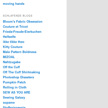
moving hands
SCHLAFENDE BLOGS
Bloom's Fabric Obsession
Couture et Tricot
Frieda-Freude-Eierkuchen
Helfeelfe
ikke tikke theo
Kitty Couture
Male Pattern Boldness
MIZOAL
Nahtzugabe
Off the Cuff
Off The Cuff Shirtmaking
Photoshop Disasters
Pumpkin Patch
Rolling in Cloth
SEW AS YOU ARE
Sewing Galaxy
sopame
Stoffprinzessin