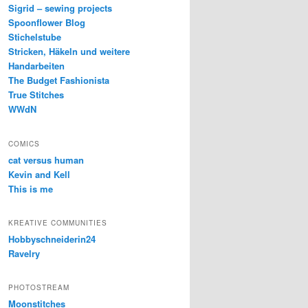
Sigrid – sewing projects
Spoonflower Blog
Stichelstube
Stricken, Häkeln und weitere
Handarbeiten
The Budget Fashionista
True Stitches
WWdN
COMICS
cat versus human
Kevin and Kell
This is me
KREATIVE COMMUNITIES
Hobbyschneiderin24
Ravelry
PHOTOSTREAM
Moonstitches