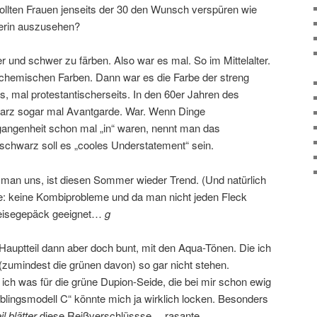
ollten Frauen jenseits der 30 den Wunsch verspüren wie
gerin auszusehen?
er und schwer zu färben. Also war es mal. So im Mittelalter.
r chemischen Farben. Dann war es die Farbe der streng
ts, mal protestantischerseits. In den 60er Jahren des
warz sogar mal Avantgarde. War. Wenn Dinge
gangenheit schon mal „in“ waren, nennt man das
 schwarz soll es „cooles Understatement“ sein.
man uns, ist diesen Sommer wieder Trend. (Und natürlich
nde: keine Kombiprobleme und da man nicht jeden Fleck
e Reisegepäck geeignet…
g
Hauptteil dann aber doch bunt, mit den Aqua-Tönen. Die ich
 (zumindest die grünen davon) so gar nicht stehen.
e ich was für die grüne Dupion-Seide, die bei mir schon ewig
eblingsmodell C“ könnte mich ja wirklich locken. Besonders
l blätter
diese Reißverschlüssse… rasante