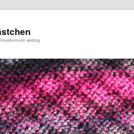
ästchen
chneiderinnen weblog