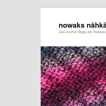
Zum
Zum
primären
sekundären
Inhalt
Inhalt
nowaks nähk
springen
springen
Just another Blogs der Hobbys