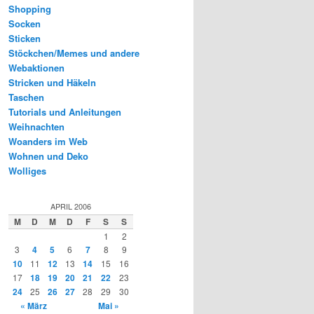
Shopping
Socken
Sticken
Stöckchen/Memes und andere
Webaktionen
Stricken und Häkeln
Taschen
Tutorials und Anleitungen
Weihnachten
Woanders im Web
Wohnen und Deko
Wolliges
APRIL 2006
M
D
M
D
F
S
S
1
2
3
4
5
6
7
8
9
10
11
12
13
14
15
16
17
18
19
20
21
22
23
24
25
26
27
28
29
30
« März
Mai »