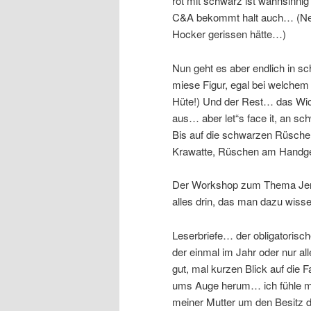
rot mit schwarz ist wahnsinnig
C&A bekommt halt auch… (N
Hocker gerissen hätte…)
Nun geht es aber endlich in sc
miese Figur, egal bei welchem 
Hüte!) Und der Rest… das Wick
aus… aber let“s face it, an sc
Bis auf die schwarzen Rüschen
Krawatte, Rüschen am Handge
Der Workshop zum Thema Jersey
alles drin, das man dazu wissen
Leserbriefe… der obligatorisc
der einmal im Jahr oder nur 
gut, mal kurzen Blick auf die F
ums Auge herum… ich fühle mic
meiner Mutter um den Besitz 