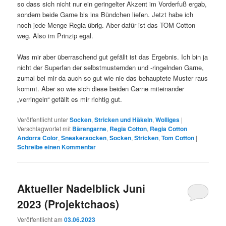
so dass sich nicht nur ein geringelter Akzent im Vorderfuß ergab,
sondern beide Garne bis ins Bündchen liefen. Jetzt habe ich
noch jede Menge Regia übrig. Aber dafür ist das TOM Cotton
weg. Also im Prinzip egal.
Was mir aber überraschend gut gefällt ist das Ergebnis. Ich bin ja
nicht der Superfan der selbstmusternden und -ringelnden Garne,
zumal bei mir da auch so gut wie nie das behauptete Muster raus
kommt. Aber so wie sich diese beiden Garne miteinander
„verringeln“ gefällt es mir richtig gut.
Veröffentlicht unter
Socken
,
Stricken und Häkeln
,
Wolliges
|
Verschlagwortet mit
Bärengarne
,
Regia Cotton
,
Regia Cotton
Andorra Color
,
Sneakersocken
,
Socken
,
Stricken
,
Tom Cotton
|
Schreibe einen Kommentar
Aktueller Nadelblick Juni
2023 (Projektchaos)
Veröffentlicht am
03.06.2023