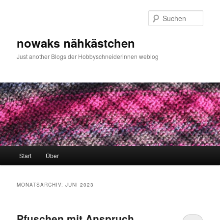
Zum
Zum
primären
sekundären
Such
Inhalt
Inhalt
springen
springen
nowaks nähkästchen
Just another Blogs der Hobbyschneiderinnen weblog
Hauptmenü
Start
Über
MONATSARCHIV:
JUNI 2023
Pfuschen mit Anspruch