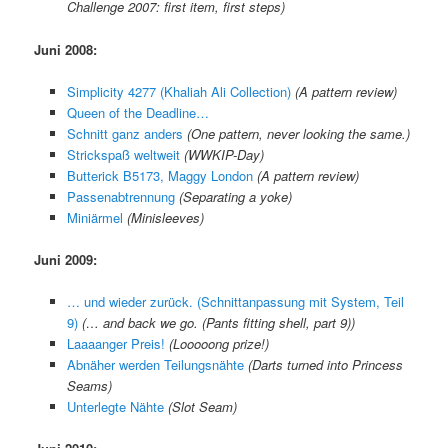
Challenge 2007: first item, first steps)
Juni 2008:
Simplicity 4277 (Khaliah Ali Collection)
(A pattern review)
Queen of the Deadline…
Schnitt ganz anders
(One pattern, never looking the same.)
Strickspaß weltweit
(WWKIP-Day)
Butterick B5173, Maggy London
(A pattern review)
Passenabtrennung
(Separating a yoke)
Miniärmel
(Minisleeves)
Juni 2009:
… und wieder zurück. (Schnittanpassung mit System, Teil
9)
(
… and back we go. (Pants fitting shell, part 9)
)
Laaaanger Preis!
(
Looooong prize!
)
Abnäher werden Teilungsnähte
(
Darts turned into Princess
Seams
)
Unterlegte Nähte
(
Slot Seam
)