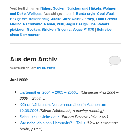
Veröffentlicht unter
Nähen
,
Socken
,
Stricken und Häkeln
,
Wohnen
und Deko
,
Wolliges
|
Verschlagwortet mit
Burda style
,
Cool Wool
,
Hexigame
,
Hosenanzug
,
Jacke
,
Jazz Color
,
Jersey
,
Lana Grossa
,
Merino
,
Nachthemd
,
Nähen
,
Pulli
,
Regia Design Line
,
Revers
pickieren
,
Socken
,
Stricken
,
Trigema
,
Vogue V1870
|
Schreibe
einen Kommentar
Aus dem Archiv
Veröffentlicht am
01.06.2023
Juni 2006:
Gartennähen 2004 – 2005 – 2006…
(Gardensewing 2004 –
2005 – 2006…)
Kölner Nähbrunch: Vorsommernähen in Aachen am
10.06.2006
(Kölner Nähbrunch, a sewing meeting)
Schnittkritik: Jalie 2327
(Pattern Review: Jalie 2327)
Wie nähe ich einen Herrenslip? – Teil 1
(How to sew men’s
briefs, part 1)