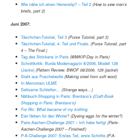
Wie nähe ich einen Herrenslip? – Teil 2
(How to sew men’s
briefs, part 2)
Juni 2007:
Täschchen-Tutorial, Teil 3
(Purse Tutorial, part 3)
Täschchen-Tutorial, 4. Teil und Finale.
(Purse Tutorail, part
4 – The Final.)
Tag des Strickens in Paris
(WWKIP-Day in Paris)
Schnittkritik: Burda Modemagazin 8/2006, Modell 128
(Jacke)
(Pattern Review: BWOF 08/2006, 129 (jacket)
Stahl aus Puschelwolle
(Making steel from soft wool)
In Memoriam ULME
Seltsame Schleifen…
(Strange ways…)
Nähbuch-Shopping in Paris: Brentano’s
(
Craft-Book
Shopping in Paris: Brentano’s
)
For Ric: What became of my knitting
Eier färben für den Winter?
(Dyeing eggs for the winter?)
Paris-Aachen-Challenge 2007 – Ich habe fertig!
(Paris-
Aachen-Challenge 2007 – Finished!)
P-A-Challenge 2007: Erstes Teil, erste Schritte
(P-A-