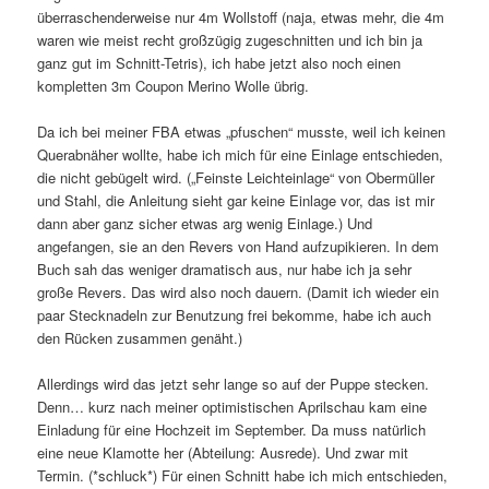
überraschenderweise nur 4m Wollstoff (naja, etwas mehr, die 4m
waren wie meist recht großzügig zugeschnitten und ich bin ja
ganz gut im Schnitt-Tetris), ich habe jetzt also noch einen
kompletten 3m Coupon Merino Wolle übrig.
Da ich bei meiner FBA etwas „pfuschen“ musste, weil ich keinen
Querabnäher wollte, habe ich mich für eine Einlage entschieden,
die nicht gebügelt wird. („Feinste Leichteinlage“ von Obermüller
und Stahl, die Anleitung sieht gar keine Einlage vor, das ist mir
dann aber ganz sicher etwas arg wenig Einlage.) Und
angefangen, sie an den Revers von Hand aufzupikieren. In dem
Buch sah das weniger dramatisch aus, nur habe ich ja sehr
große Revers. Das wird also noch dauern. (Damit ich wieder ein
paar Stecknadeln zur Benutzung frei bekomme, habe ich auch
den Rücken zusammen genäht.)
Allerdings wird das jetzt sehr lange so auf der Puppe stecken.
Denn… kurz nach meiner optimistischen Aprilschau kam eine
Einladung für eine Hochzeit im September. Da muss natürlich
eine neue Klamotte her (Abteilung: Ausrede). Und zwar mit
Termin. (*schluck*) Für einen Schnitt habe ich mich entschieden,