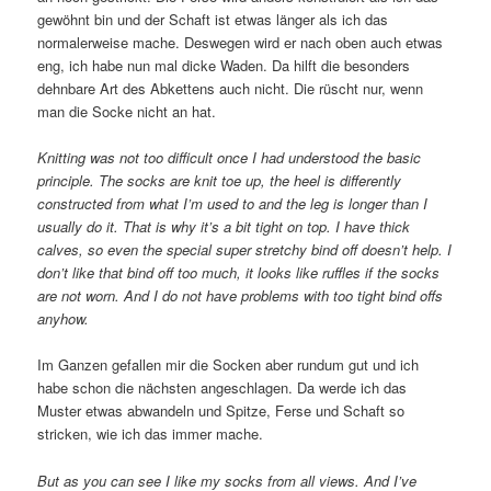
gewöhnt bin und der Schaft ist etwas länger als ich das
normalerweise mache. Deswegen wird er nach oben auch etwas
eng, ich habe nun mal dicke Waden. Da hilft die besonders
dehnbare Art des Abkettens auch nicht. Die rüscht nur, wenn
man die Socke nicht an hat.
Knitting was not too difficult once I had understood the basic
principle. The socks are knit toe up, the heel is differently
constructed from what I’m used to and the leg is longer than I
usually do it. That is why it’s a bit tight on top. I have thick
calves, so even the special super stretchy bind off doesn’t help. I
don’t like that bind off too much, it looks like ruffles if the socks
are not worn. And I do not have problems with too tight bind offs
anyhow.
Im Ganzen gefallen mir die Socken aber rundum gut und ich
habe schon die nächsten angeschlagen. Da werde ich das
Muster etwas abwandeln und Spitze, Ferse und Schaft so
stricken, wie ich das immer mache.
But as you can see I like my socks from all views. And I’ve