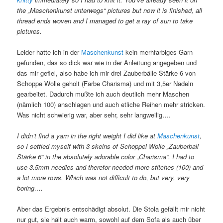
the „Maschenkunst unterwegs“ pictures but now it is finished, all
thread ends woven and I managed to get a ray of sun to take
pictures.
Leider hatte ich in der
Maschenkunst
kein merhfarbiges Garn
gefunden, das so dick war wie in der Anleitung angegeben und
das mir gefiel, also habe ich mir drei Zauberbälle Stärke 6 von
Schoppe Wolle geholt (Farbe Charisma) und mit 3,5er Nadeln
gearbeitet. Dadurch mußte ich auch deutlich mehr Maschen
(nämlich 100) anschlagen und auch etliche Reihen mehr stricken.
Was nicht schwierig war, aber sehr, sehr langweilig….
I didn’t find a yarn in the right weight I did like at
Maschenkunst
,
so I settled myself with 3 skeins of Schoppel Wolle „Zauberball
Stärke 6“
in the absolutely adorable color „Charisma“. I had to
use 3.5mm needles and therefor needed more stitches (100) and
a lot more rows. Which was not difficult to do, but very, very
boring….
Aber das Ergebnis entschädigt absolut. Die Stola gefällt mir nicht
nur gut, sie hält auch warm, sowohl auf dem Sofa als auch über