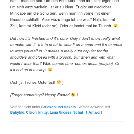
damit machen soll. Um den Hals kann man ihn nicht legen und
um sich einzuwickeln, ist er zu klein. Er gibt ein niedliches
Minicape um die Schultern, wenn man ihn vorne mit einer
Brosche schließt. Aber wozu trage ich so was? Naja, kommt
Zeit, kommt Kleid (oder so). Oder er landet mal im Tausch.
But now it’s finished and it’s cute. Only I don’t know really what
to make with it. It’s to short to wear it as a scarf and it’s to small
to wrap yourself in. It makes a really cute capulet for the
shoulders and closed with a brooch. But when and with what
would I wear that? Well, comes time, comes dress (maybe). Or
it’ll and up in a swap.
(Ach ja: Frohes Osterfest!
)
(Forgot something? Happy Easter!
)
Veröffentlicht unter
Stricken und Häkeln
|
Verschlagwortet mit
Babykid
,
Citron
,
knitty
,
Lana Grossa
,
Schal
|
1
Antwort