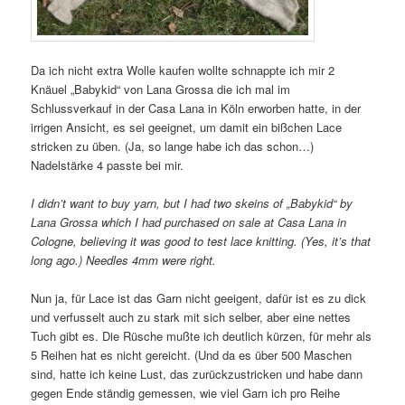
Da ich nicht extra Wolle kaufen wollte schnappte ich mir 2
Knäuel „Babykid“ von Lana Grossa die ich mal im
Schlussverkauf in der Casa Lana in Köln erworben hatte, in der
irrigen Ansicht, es sei geeignet, um damit ein bißchen Lace
stricken zu üben. (Ja, so lange habe ich das schon…)
Nadelstärke 4 passte bei mir.
I didn’t want to buy yarn, but I had two skeins of „Babykid“ by
Lana Grossa which I had purchased on sale at Casa Lana in
Cologne, believing it was good to test lace knitting. (Yes, it’s that
long ago.) Needles 4mm were right.
Nun ja, für Lace ist das Garn nicht geeigent, dafür ist es zu dick
und verfusselt auch zu stark mit sich selber, aber eine nettes
Tuch gibt es. Die Rüsche mußte ich deutlich kürzen, für mehr als
5 Reihen hat es nicht gereicht. (Und da es über 500 Maschen
sind, hatte ich keine Lust, das zurückzustricken und habe dann
gegen Ende ständig gemessen, wie viel Garn ich pro Reihe