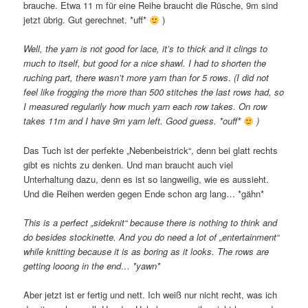
brauche. Etwa 11 m für eine Reihe braucht die Rüsche, 9m sind
jetzt übrig. Gut gerechnet. *uff*
)
Well, the yarn is not good for lace, it’s to thick and it clings to
much to itself, but good for a nice shawl. I had to shorten the
ruching part, there wasn’t more yarn than for 5 rows
.
(I did not
feel like frogging the more than 500 stitches the last rows had, so
I measured regularily how much yarn each row takes. On row
takes 11m and I have 9m yarn left. Good guess. *ouff*
)
Das Tuch ist der perfekte „Nebenbeistrick“, denn bei glatt rechts
gibt es nichts zu denken. Und man braucht auch viel
Unterhaltung dazu, denn es ist so langweilig, wie es aussieht.
Und die Reihen werden gegen Ende schon arg lang… *gähn*
This is a perfect „sideknit“ because there is nothing to think and
do besides stockinette. And you do need a lot of „entertainment“
while knitting because it is as boring as it looks. The rows are
getting looong in the end… *yawn*
Aber jetzt ist er fertig und nett. Ich weiß nur nicht recht, was ich