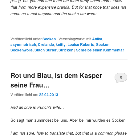
pilling, but you can see there are more stray fibers than I know
that from more expensive brands. But for that price that does not
come as a real surprise and the socks are warm.
Veröffentlicht unter
Socken
|
Verschlagwortet mit
Anika
,
asymmetrisch
,
Crelando
,
knitty
,
Louise Roberts
,
Socken
,
Sockenwolle
,
Stitch Surfer
,
Stricken
|
Schreibe einen Kommentar
Rot und Blau, ist dem Kasper
5
seine Frau…
Veröffentlicht am
22.04.2013
Red an blue is Punch’s wife…
So sagt man zumindest bei uns. Aber bei mir wurden es Socken.
I am not sure, how to translate that, but that is a common phrase