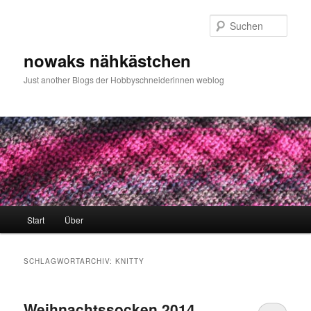
Zum
Zum
primären
sekundären
Such
Inhalt
Inhalt
springen
springen
nowaks nähkästchen
Just another Blogs der Hobbyschneiderinnen weblog
Hauptmenü
Start
Über
SCHLAGWORTARCHIV:
KNITTY
Weihnachtssocken 2014