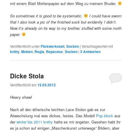
mit einem Blatt Mottenpapier auf dem Weg zu meinem Bruder.
So sometimes it is good to be systematic.
I could have sworn
that I also took a pic of the finished sock but evidently I didn’t.
Now it’s already on its way to my brother, stuffed with some moth
paper.
Veröffentlicht unter
Flickwerkstatt
,
Socken
|
Verschlagwortet mit
knitty
,
Motten
,
Regia
,
Reparatur
,
Socken
|
3
Antworten
Dicke Stola
Veröffentlicht am
15.03.2012
Heavy shawl
Nach all den ätherische leichten Lace Stolen gab es zur
Abwechslung mal was dickes, festes. Das Modell
Pop block
aus
der
winter bis 2011 knitty
hatte es mir angetan. Gesehen habt ihr
es ja schon auf einigen „Maschenkunst unterwegs“ Bildern, aber