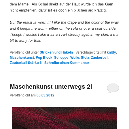
dem Mantel. Als Schal direkt auf der Haut würde ich das Garn
nicht empfehlen, dafür ist es doch ein bißchen arg kratzig.
But the result is worth it! I like the drape and the color of the wrap
and it keeps me worm, either on the sofa or over a coat outside.
Though I wouldn’t like it as a scarf directly against my skin, it’s a
bit to itchy for that.
Veröffentlicht unter
Stricken und Häkeln
|
Verschlagwortet mit
knitty
,
Maschenkunst
,
Pop Block
,
Schoppel Wolle
,
Stola
,
Zauberball
,
Zauberball Stärke 6
|
Schreibe einen Kommentar
Maschenkunst unterwegs 2I
Veröffentlicht am
08.03.2012