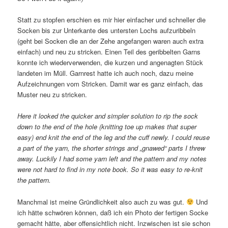
Statt zu stopfen erschien es mir hier einfacher und schneller die
Socken bis zur Unterkante des untersten Lochs aufzuribbeln
(geht bei Socken die an der Zehe angefangen waren auch extra
einfach) und neu zu stricken. Einen Teil des geribbelten Garns
konnte ich wiederverwenden, die kurzen und angenagten Stück
landeten im Müll. Garnrest hatte ich auch noch, dazu meine
Aufzeichnungen vom Stricken. Damit war es ganz einfach, das
Muster neu zu stricken.
Here it looked the quicker and simpler solution to rip the sock
down to the end of the hole (knitting toe up makes that super
easy) end knit the end of the leg and the cuff newly. I could reuse
a part of the yarn, the shorter strings and „gnawed“ parts I threw
away. Luckily I had some yarn left and the pattern and my notes
were not hard to find in my note book. So it was easy to re-knit
the pattern.
Manchmal ist meine Gründlichkeit also auch zu was gut.
Und
ich hätte schwören können, daß ich ein Photo der fertigen Socke
gemacht hätte, aber offensichtlich nicht. Inzwischen ist sie schon