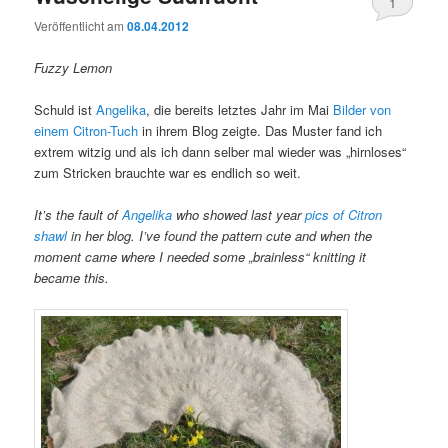
1
Veröffentlicht am
08.04.2012
Fuzzy Lemon
Schuld ist
Angelika
, die bereits letztes Jahr im Mai
Bilder von
einem Citron-Tuch
in ihrem Blog zeigte. Das Muster fand ich
extrem witzig und als ich dann selber mal wieder was „hirnloses“
zum Stricken brauchte war es endlich so weit.
It’s the fault of
Angelika
who showed last year
pics of Citron
shawl
in her blog. I’ve found the pattern cute and when the
moment came where I needed some „brainless“ knitting it
became this.