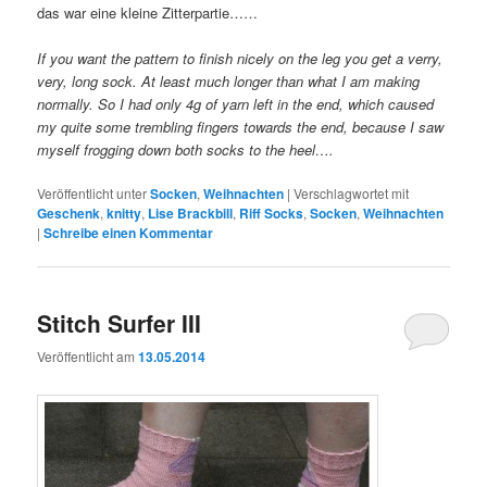
das war eine kleine Zitterpartie……
If you want the pattern to finish nicely on the leg you get a verry,
very, long sock. At least much longer than what I am making
normally. So I had only 4g of yarn left in the end, which caused
my quite some trembling fingers towards the end, because I saw
myself frogging down both socks to the heel….
Veröffentlicht unter
Socken
,
Weihnachten
|
Verschlagwortet mit
Geschenk
,
knitty
,
Lise Brackbill
,
Riff Socks
,
Socken
,
Weihnachten
|
Schreibe einen Kommentar
Stitch Surfer III
Veröffentlicht am
13.05.2014