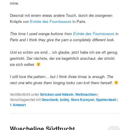
mine.
Diesmal mit einem etwas andere Touch, durch die orangenen
Knöpfe von
Entrée des Fournisseurs
in Paris.
This time I used orange buttons from
Entrée des Fournisseurs
in
Paris and I think they give the yarn a completely different look.
Und so schön sie sind… ich glaube, jetzt habe ich sie oft genug
gestrickt. Der nächste, der sie begehrlich anschaut, der strickt
sie sich selber.
I still love the pattern… but I think three times is enough. The
next one who gives them longing looks can knit them herself.
Veröffentlicht unter
Stricken und Häkeln
,
Weihnachten
|
Verschlagwortet mit
Geschenk
,
knitty
,
Noro Kureyon
,
Spatterdash
|
1
Antwort
Wuschelige Südfrucht