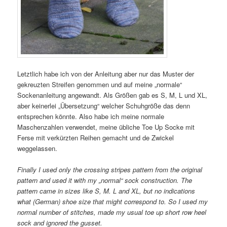
Letztlich habe ich von der Anleitung aber nur das Muster der
gekreuzten Streifen genommen und auf meine „normale“
Sockenanleitung angewandt. Als Größen gab es S, M, L und XL,
aber keinerlei „Übersetzung“ welcher Schuhgröße das denn
entsprechen könnte. Also habe ich meine normale
Maschenzahlen verwendet, meine übliche Toe Up Socke mit
Ferse mit verkürzten Reihen gemacht und de Zwickel
weggelassen.
Finally I used only the crossing stripes pattern from the original
pattern and used it with my „normal“ sock construction. The
pattern came in sizes like S, M. L and XL, but no indications
what (German) shoe size that might correspond to. So I used my
normal number of stitches, made my usual toe up short row heel
sock and ignored the gusset.