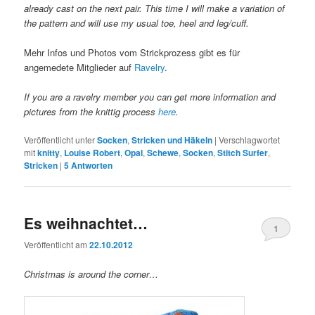
already cast on the next pair. This time I will make a variation of
the pattern and will use my usual toe, heel and leg/cuff.
Mehr Infos und Photos vom Strickprozess gibt es für
angemedete Mitglieder auf
Ravelry
.
If you are a ravelry member you can get more information and
pictures from the knittig process
here
.
Veröffentlicht unter
Socken
,
Stricken und Häkeln
|
Verschlagwortet
mit
knitty
,
Louise Robert
,
Opal
,
Schewe
,
Socken
,
Stitch Surfer
,
Stricken
|
5
Antworten
Es weihnachtet…
1
Veröffentlicht am
22.10.2012
Christmas is around the corner…