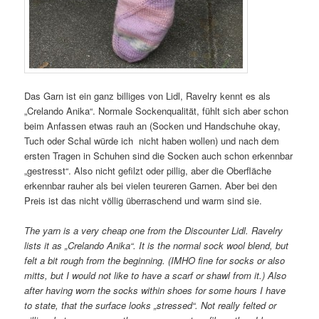
Das Garn ist ein ganz billiges von Lidl, Ravelry kennt es als
„Crelando Anika“. Normale Sockenqualität, fühlt sich aber schon
beim Anfassen etwas rauh an (Socken und Handschuhe okay,
Tuch oder Schal würde ich nicht haben wollen) und nach dem
ersten Tragen in Schuhen sind die Socken auch schon erkennbar
„gestresst“. Also nicht gefilzt oder pillig, aber die Oberfläche
erkennbar rauher als bei vielen teureren Garnen. Aber bei den
Preis ist das nicht völlig überraschend und warm sind sie.
The yarn is a very cheap one from the Discounter Lidl. Ravelry
lists it as „Crelando Anika“. It is the normal sock wool blend, but
felt a bit rough from the beginning. (IMHO fine for socks or also
mitts, but I would not like to have a scarf or shawl from it.) Also
after having worn the socks within shoes for some hours I have
to state, that the surface looks „stressed“. Not really felted or