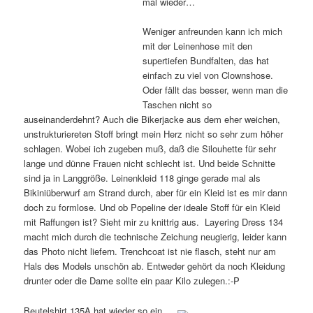
mal wieder…
Weniger anfreunden kann ich mich
mit der Leinenhose mit den
supertiefen Bundfalten, das hat
einfach zu viel von Clownshose.
Oder fällt das besser, wenn man die
Taschen nicht so
auseinanderdehnt? Auch die Bikerjacke aus dem eher weichen,
unstrukturiereten Stoff bringt mein Herz nicht so sehr zum höher
schlagen. Wobei ich zugeben muß, daß die Silouhette für sehr
lange und dünne Frauen nicht schlecht ist. Und beide Schnitte
sind ja in Langgröße. Leinenkleid 118 ginge gerade mal als
Bikiniüberwurf am Strand durch, aber für ein Kleid ist es mir dann
doch zu formlose. Und ob Popeline der ideale Stoff für ein Kleid
mit Raffungen ist? Sieht mir zu knittrig aus. Layering Dress 134
macht mich durch die technische Zeichung neugierig, leider kann
das Photo nicht liefern. Trenchcoat ist nie flasch, steht nur am
Hals des Models unschön ab. Entweder gehört da noch Kleidung
drunter oder die Dame sollte ein paar Kilo zulegen.:-P
Beutelshirt 135A hat wieder so ein