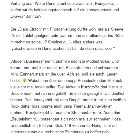
Vorhang aus. Weite Bundfaltenhose, Zweiteiler, Kurzjacke,…
laufen wir da bekleidungstechnisch auf ein konservatives und
„braves“ Jahr zu?
Die „Glam Clutch“ mit Photoanleitung dürfte wohl nur als Sleeve
für ein Tablet geeignet sein (warum man das allerdings ins Büro
mitnehmen sollte…? Spielzeug…), alles andere was
typischerweise in Handtaschen ist fällt da doch raus, oder?
„Modern Business“ nennt sich die nächste Modestrecke. Und
kommt erst mal klar daher, mit Blockstreifen und schwarzem
Mini, Erinnert stark an die 60er. Ach so, soll sie auch. Lesen
bildet.
Wobei man über den knapp Pobedeckenden Minirock
vielleicht mal reden sollte. Die Jacke in Kurzgröße darf hier aus
Bouclé noch mal ran und gefällt mir ehrlich gesagt in Uni deutlich
besser. Das Jerseyshirt mit dem Drapé kommt in rot zum weißen
Rock daher (das könnte auch beim Thema „Marine-Style“
stehen), Kurzjacke 44 ist auch im Stoffmuster retro. Auch das
„Beutelshirt“ 135 präsentiert sich noch mal zur schmalen Hose.
Und endlich ein Bild von Kleid 116 von vorne. Nein, nicht so
interessant wie die technische Zeichnung zu hoffen gab.