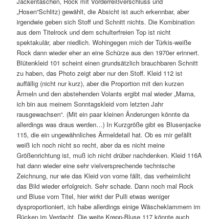
Jackentaschen, Rock mit Vorderreißverschluss und
„Hosen“Schlitz) gewählt, die Absicht ist auch erkennbar, aber
irgendwie geben sich Stoff und Schnitt nichts. Die Kombination
aus dem Titelrock und dem schulterfreien Top ist nicht
spektakulär, aber niedlich. Wohingegen mich der Türkis-weiße
Rock dann wieder eher an eine Schürze aus den 1970er erinnert.
Blütenkleid 101 scheint einen grundsätzlich brauchbaren Schnitt
zu haben, das Photo zeigt aber nur den Stoff. Kleid 112 ist
auffällig (nicht nur kurz), aber die Proportion mit den kurzen
Ärmeln und den abstehenden Volants ergibt mal wieder „Mama,
ich bin aus meinem Sonntagskleid vom letzten Jahr
rausgewachsen“. (Mit ein paar kleinen Änderungen könnte da
allerdings was draus werden…) In Kurzgröße gibt es Blusenjacke
115, die ein ungewähnliches Ärmeldetail hat. Ob es mir gefällt
weiß ich noch nicht so recht, aber da es nicht meine
Größenrichtung ist, muß ich nicht drüber nachdenken. Kleid 116A
hat dann wieder eine sehr vielversprechende technische
Zeichnung, nur wie das Kleid von vorne fällt, das verheimlicht
das Bild wieder erfolgreich. Sehr schade. Dann noch mal Rock
und Bluse vom Titel, hier wirkt der Pulli etwas weniger
dysproportioniert, ich habe allerdings einige Wäscheklammern im
Rücken im Verdacht. Die weite Krepp-Bluse 117 könnte auch