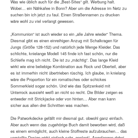
Was wie üblich auch für die „Best-Sites“ gilt. Werbung halt.
Wobei… ein Nähkafee in Bonn? Aber um die Adresse im Netz zu
suchen bin ich jetzt zu faul. Einen Straßennamen zu drucken
wäre wohl zu viel verlangt gewesen.
„Kommunion“ ist auch wieder so ein „alle Jahre wieder“ Thema.
Diesmal gibt es einen einreihigen Anzug mit Schalkragen für
Jungs (Größe 128-152) und natürlich jede Menge Kleider. Das
schlichte, knielange Modell 145 finde ich fast schön, nur die
Schleife mag ich nicht. Die ist zu „mächtig“. Das lange Kleid
wirkt wie eine beliebige Kombination aus Rock und Oberteil, aber
es ist immerhin nicht übertrieben rüschig. Ich glaube, in knielang
wäre die Proportion für ein romatisches oder schickes
Sommerkleid sogar schön. Und wie das Spitzenkeid mit
Unterrock aussieht weiß an nicht so recht. Die Bilder zeigen es
entweder mit Strickjacke oder von hinten… Aber man kann
sicher aus allen drei Schnitten was machen.
Die Patworkdecke gefällt mir diesmal gut. obwohl ganz einfach.
Aber auch wenn das zugehörige Buch damit beworben wird, daß
es einem ermöglicht, auch kleine Stoffreste aufzubrauchen… das
vorstellte Design wirkt einfach sehr „geplant“. Angefangen dabei,