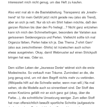
interessiert mich nicht genug, um das Heft zu kaufen.
Also erst mal ab in die Bastelabteilung. Transparenz als „kreativ-
trend“ ist für mein Gefühl jetzt nicht gerade neu (also als Trend),
aber an sich ja nett. Nur ob ich ein Shirt haben möchte, daß den
ganzen Rücken bis über den Po freilegt…? Nicht ganz entziehen
kann ich mich den Schmetterlingen, besonders der Variaten aus
gerissenem Seidenorganza und Perlen. Vielleicht sollte ich mal
Organza färben, Perlen habe ich ja. Das Thema „T-shirt Garn“
(also aus zerschnittenen -Shirts) ist inzwischen auch schon
etwas ausgetreten. Okay, damit Webmuster auf einen Strickpulli
bringen hat was. Oder so.
Dem süßen Leben der „Jeunesse Dorée“ widmet sich die erste
Modestrecke. So verkauft man Träume. Zumindest an die, die
jung genug sind, um mit dem Begriff nichts mehr zu verbinden.
(Wikipedia hilft auf die Schnelle weiter, wenn man will.) Na mal
sehen, ob die Modelle auch so sinnentleert sind. Der Stoff des
ersten Kostüms gefällt mir an sich ganz gut (okay, über die
Farbe…), die schnittliche Umsetzung weniger. Zum edlen Stoff
hat man offensichtlich bewußt sportliche Schnitte (aufgesetzte