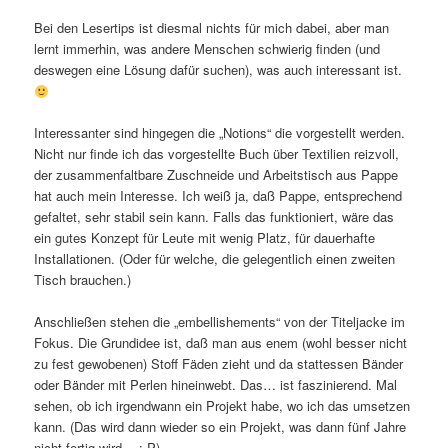
Bei den Lesertips ist diesmal nichts für mich dabei, aber man
lernt immerhin, was andere Menschen schwierig finden (und
deswegen eine Lösung dafür suchen), was auch interessant ist.
Interessanter sind hingegen die „Notions“ die vorgestellt werden.
Nicht nur finde ich das vorgestellte Buch über Textilien reizvoll,
der zusammenfaltbare Zuschneide und Arbeitstisch aus Pappe
hat auch mein Interesse. Ich weiß ja, daß Pappe, entsprechend
gefaltet, sehr stabil sein kann. Falls das funktioniert, wäre das
ein gutes Konzept für Leute mit wenig Platz, für dauerhafte
Installationen. (Oder für welche, die gelegentlich einen zweiten
Tisch brauchen.)
Anschließen stehen die „embellishements“ von der Titeljacke im
Fokus. Die Grundidee ist, daß man aus enem (wohl besser nicht
zu fest gewobenen) Stoff Fäden zieht und da stattessen Bänder
oder Bänder mit Perlen hineinwebt. Das… ist faszinierend. Mal
sehen, ob ich irgendwann ein Projekt habe, wo ich das umsetzen
kann. (Das wird dann wieder so ein Projekt, was dann fünf Jahre
nicht fertig wird… :-P)