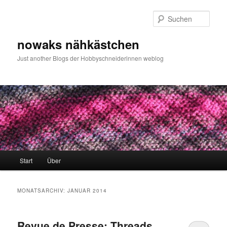
Zum
Zum
primären
sekundären
Such
Inhalt
Inhalt
springen
springen
nowaks nähkästchen
Just another Blogs der Hobbyschneiderinnen weblog
Hauptmenü
Start
Über
MONATSARCHIV:
JANUAR 2014
Revue de Presse: Threads