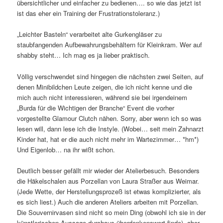
übersichtlicher und einfacher zu bedienen…. so wie das jetzt ist
ist das eher ein Training der Frustrationstoleranz.)
„Leichter Basteln“ verarbeitet alte Gurkengläser zu
staubfangenden Aufbewahrungsbehältern für Kleinkram. Wer auf
shabby steht… Ich mag es ja lieber praktisch.
Völlig verschwendet sind hingegen die nächsten zwei Seiten, auf
denen Minibildchen Leute zeigen, die ich nicht kenne und die
mich auch nicht interessieren, während sie bei irgendeinem
„Burda für die Wichtigen der Branche“ Event die vorher
vorgestellte Glamour Clutch nähen. Sorry, aber wenn ich so was
lesen will, dann lese ich die Instyle. (Wobei… seit mein Zahnarzt
Kinder hat, hat er die auch nicht mehr im Wartezimmer… *hm*)
Und Eigenlob… na ihr wißt schon.
Deutlich besser gefällt mir wieder der Atelierbesuch. Besonders
die Häkelschalen aus Porzellan von Laura Straßer aus Weimar.
(Jede Wette, der Herstellungsprozeß ist etwas komplizierter, als
es sich liest.) Auch die anderen Ateliers arbeiten mit Porzellan.
Die Souvernirvasen sind nicht so mein Ding (obwohl ich sie in der
künstlerischen Aussage durchaus überdenkenswert finde), aber