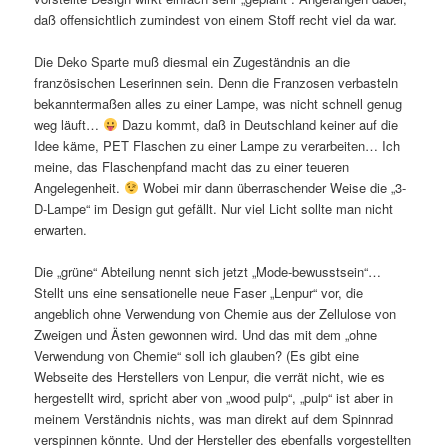
daß offensichtlich zumindest von einem Stoff recht viel da war.
Die Deko Sparte muß diesmal ein Zugeständnis an die
französischen Leserinnen sein. Denn die Franzosen verbasteln
bekanntermaßen alles zu einer Lampe, was nicht schnell genug
weg läuft…
Dazu kommt, daß in Deutschland keiner auf die
Idee käme, PET Flaschen zu einer Lampe zu verarbeiten… Ich
meine, das Flaschenpfand macht das zu einer teueren
Angelegenheit.
Wobei mir dann überraschender Weise die „3-
D-Lampe“ im Design gut gefällt. Nur viel Licht sollte man nicht
erwarten.
Die „grüne“ Abteilung nennt sich jetzt „Mode-bewusstsein“…
Stellt uns eine sensationelle neue Faser „Lenpur“ vor, die
angeblich ohne Verwendung von Chemie aus der Zellulose von
Zweigen und Ästen gewonnen wird. Und das mit dem „ohne
Verwendung von Chemie“ soll ich glauben? (Es gibt eine
Webseite des Herstellers von Lenpur, die verrät nicht, wie es
hergestellt wird, spricht aber von „wood pulp“, „pulp“ ist aber in
meinem Verständnis nichts, was man direkt auf dem Spinnrad
verspinnen könnte. Und der Hersteller des ebenfalls vorgestellten