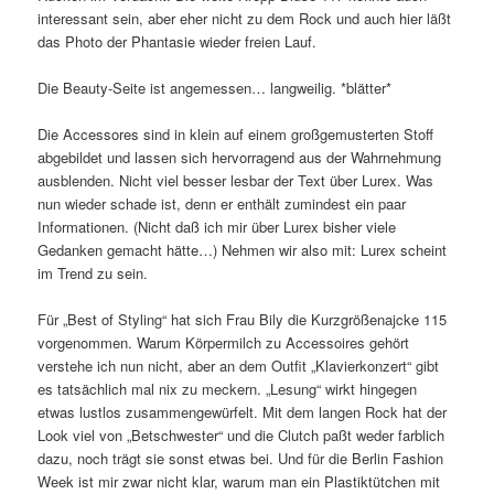
interessant sein, aber eher nicht zu dem Rock und auch hier läßt
das Photo der Phantasie wieder freien Lauf.
Die Beauty-Seite ist angemessen… langweilig. *blätter*
Die Accessores sind in klein auf einem großgemusterten Stoff
abgebildet und lassen sich hervorragend aus der Wahrnehmung
ausblenden. Nicht viel besser lesbar der Text über Lurex. Was
nun wieder schade ist, denn er enthält zumindest ein paar
Informationen. (Nicht daß ich mir über Lurex bisher viele
Gedanken gemacht hätte…) Nehmen wir also mit: Lurex scheint
im Trend zu sein.
Für „Best of Styling“ hat sich Frau Bily die Kurzgrößenajcke 115
vorgenommen. Warum Körpermilch zu Accessoires gehört
verstehe ich nun nicht, aber an dem Outfit „Klavierkonzert“ gibt
es tatsächlich mal nix zu meckern. „Lesung“ wirkt hingegen
etwas lustlos zusammengewürfelt. Mit dem langen Rock hat der
Look viel von „Betschwester“ und die Clutch paßt weder farblich
dazu, noch trägt sie sonst etwas bei. Und für die Berlin Fashion
Week ist mir zwar nicht klar, warum man ein Plastiktütchen mit