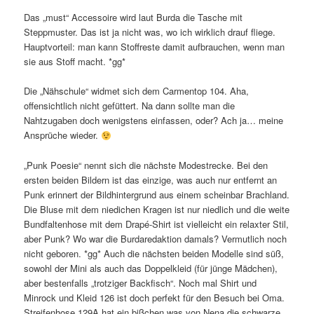
Das „must“ Accessoire wird laut Burda die Tasche mit
Steppmuster. Das ist ja nicht was, wo ich wirklich drauf fliege.
Hauptvorteil: man kann Stoffreste damit aufbrauchen, wenn man
sie aus Stoff macht. *gg*
Die „Nähschule“ widmet sich dem Carmentop 104. Aha,
offensichtlich nicht gefüttert. Na dann sollte man die
Nahtzugaben doch wenigstens einfassen, oder? Ach ja… meine
Ansprüche wieder.
„Punk Poesie“ nennt sich die nächste Modestrecke. Bei den
ersten beiden Bildern ist das einzige, was auch nur entfernt an
Punk erinnert der Bildhintergrund aus einem scheinbar Brachland.
Die Bluse mit dem niedichen Kragen ist nur niedlich und die weite
Bundfaltenhose mit dem Drapé-Shirt ist vielleicht ein relaxter Stil,
aber Punk? Wo war die Burdaredaktion damals? Vermutlich noch
nicht geboren. *gg* Auch die nächsten beiden Modelle sind süß,
sowohl der Mini als auch das Doppelkleid (für jünge Mädchen),
aber bestenfalls „trotziger Backfisch“. Noch mal Shirt und
Minrock und Kleid 126 ist doch perfekt für den Besuch bei Oma.
Streifenhose 129A hat ein bißchen was von Nena die schwarze