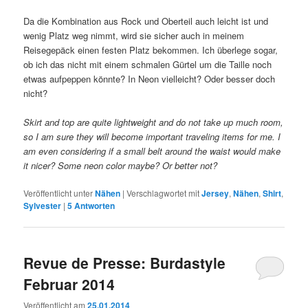
Da die Kombination aus Rock und Oberteil auch leicht ist und
wenig Platz weg nimmt, wird sie sicher auch in meinem
Reisegepäck einen festen Platz bekommen. Ich überlege sogar,
ob ich das nicht mit einem schmalen Gürtel um die Taille noch
etwas aufpeppen könnte? In Neon vielleicht? Oder besser doch
nicht?
Skirt and top are quite lightweight and do not take up much room,
so I am sure they will become important traveling items for me. I
am even considering if a small belt around the waist would make
it nicer? Some neon color maybe? Or better not?
Veröffentlicht unter
Nähen
|
Verschlagwortet mit
Jersey
,
Nähen
,
Shirt
,
Sylvester
|
5
Antworten
Revue de Presse: Burdastyle
Februar 2014
Veröffentlicht am
25.01.2014