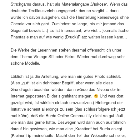
Strickgarns daraus, halt als Materialangabe „Viskose“. Wenn das
deutsche Textilauszeichnungsgesetz das so vorgibt… dann
würde ich davon ausgehen, daß die Herstellung keineswegs ohne
Chemie vor sich geht. Zumindest so lange, bis mir jemand das
Gegenteil beweist…) Es ist interessant, wie viel… journalistische
Phantasie man auf wie wenig (Druck)Platz walten lassen kann…
Die Werke der Leserinnen stehen diesmal offensichtlich unter
dem Thema Vintage Stil oder Retro. Wieder mal durchweg sehr
schöne Modelle.
Löblich ist ja die Anleitung, wie man ein gutes Photo schießt.
(Also „gut“ ist ein dehnbarer Begriff, aber wenn alle diese
Grundregeln beachten würden, dann würde das Niveau der im
Internet geposteten Bilder signifikant steigen.
Und was dort
gezeigt wird, ist wirklich einfach umzusetzen.) Hintergrund der
Initiative scheint allerdings zu sein (das schlussfolgere ich jetzt
mal kühn), daß die Burda Online Communitiy nicht so gut läuft,
wie man das gerne hätte. Deswegen wird dann auch ausführlich
darauf hin gewiesen, wie man eine „Kreation“ bei Burda anlegt.
(Kleiner Tip meinerseits: Macht den Teil der Webseite schneller,