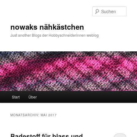
Zum
Zum
primären
sekundären
Such
Inhalt
Inhalt
springen
springen
nowaks nähkästchen
Just another Blogs der Hobbyschneiderinnen weblog
Hauptmenü
Start
Über
MONATSARCHIV:
MAI 2017
Badestoff für blass und