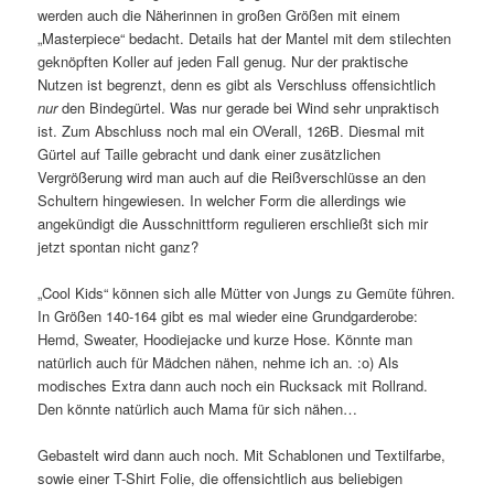
werden auch die Näherinnen in großen Größen mit einem
„Masterpiece“ bedacht. Details hat der Mantel mit dem stilechten
geknöpften Koller auf jeden Fall genug. Nur der praktische
Nutzen ist begrenzt, denn es gibt als Verschluss offensichtlich
nur
den Bindegürtel. Was nur gerade bei Wind sehr unpraktisch
ist. Zum Abschluss noch mal ein OVerall, 126B. Diesmal mit
Gürtel auf Taille gebracht und dank einer zusätzlichen
Vergrößerung wird man auch auf die Reißverschlüsse an den
Schultern hingewiesen. In welcher Form die allerdings wie
angekündigt die Ausschnittform regulieren erschließt sich mir
jetzt spontan nicht ganz?
„Cool Kids“ können sich alle Mütter von Jungs zu Gemüte führen.
In Größen 140-164 gibt es mal wieder eine Grundgarderobe:
Hemd, Sweater, Hoodiejacke und kurze Hose. Könnte man
natürlich auch für Mädchen nähen, nehme ich an. :o) Als
modisches Extra dann auch noch ein Rucksack mit Rollrand.
Den könnte natürlich auch Mama für sich nähen…
Gebastelt wird dann auch noch. Mit Schablonen und Textilfarbe,
sowie einer T-Shirt Folie, die offensichtlich aus beliebigen