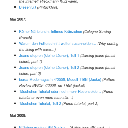
the internet: Rieckmann Kurzwaren)
Biesenfuß
(Pintuckfoot)
Mai 2007:
Kölner Nähbrunch: Intimes Kränzchen
(Cologne Sewing
Brunch)
Warum den Futterschnitt weiter zuschneiden…
(Why cutting
the lining with ease…)
Jeans stopfen (kleine Löcher), Teil 1
(Darning jeans (small
holes), part 1)
Jeans stopfen (kleine Löcher), Teil 2
(Darning jeans (small
holes, part 2)
burda Modemagazin 4/2005, Modell 116B (Jacke)
(Pattern
Review BWOF 4/2005, no 116B (jacket)
Täschchen-Tutorial oder noch mehr Rosenseide…
(Purse
tutorial or even more rose silk…)
Täschchen-Tutorial, Teil 2
(Purse tutorial, part 2)
Mai 2008:
Bißchen weniger BB-Socke…
(A little less BB-sock…)