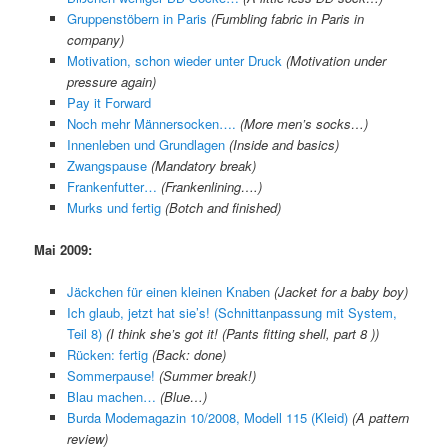
Gruppenstöbern in Paris
(Fumbling fabric in Paris in
company)
Motivation, schon wieder unter Druck
(Motivation under
pressure again)
Pay it Forward
Noch mehr Männersocken….
(More men’s socks…)
Innenleben und Grundlagen
(Inside and basics)
Zwangspause
(Mandatory break)
Frankenfutter…
(Frankenlining….)
Murks und fertig
(Botch and finished)
Mai 2009:
Jäckchen für einen kleinen Knaben
(Jacket for a baby boy)
Ich glaub, jetzt hat sie’s! (Schnittanpassung mit System,
Teil 8)
(I think she’s got it! (Pants fitting shell, part 8 ))
Rücken: fertig
(Back: done)
Sommerpause!
(Summer break!)
Blau machen…
(Blue…)
Burda Modemagazin 10/2008, Modell 115 (Kleid)
(A pattern
review)