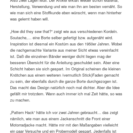
Also zwei Lagen Mull. Der Artikel erklärt wieder schön Material,
Herstellung, Verwendung und wie man ihn am besten vernäht. So
wie man sich eine Stoffkunde eben wünscht, wenn man hinterher
was gelernt haben will.
„How did they sew that?“ zeigt wie aus verschiedenen Kordeln.
Soutache,… eine Borte selber gefertigt bzw. aufgenäht wird.
Inspiration ist diesmal ein Kostüm aus den 1950er Jahren. Wobei
die nachgemachte Variante aus meiner Sicht etwas vereinfacht
ist. Daß die einzelnen Bänder weniger dicht liegen mag der
besseren Übersicht für die Anleitung geschuldet sein. Aber eine
Schicht haben sie sich gespart. Im Original scheinen die kleinen
Knötchen aus einem weiteren /vermutlich Stick)Faden gemacht
zu sein, der ebenfalls durch die ganze Borte durchgezogen ist.
Das macht das Design natürlich noch mal dichter. Aber die Idee
gefällt mir trotzdem. Wann auch immer ich mal Zeit hätte, so was
zu machen.
„Pattern Hack“ hätte ich vor zwei Jahren gebraucht… das zeigt
nämlich, wie man aus einem Jackenschnitt die Front einer
Motorradjacke macht. Hätte mir mit den Maßangaben vielleicht
ein paar Versuche und ein Probemodell gespart. Jedenfalls ist