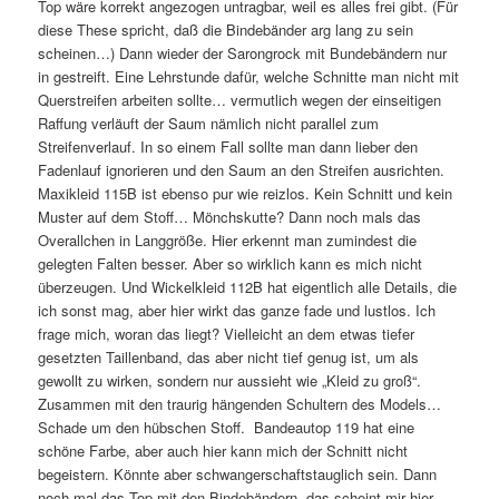
Top wäre korrekt angezogen untragbar, weil es alles frei gibt. (Für
diese These spricht, daß die Bindebänder arg lang zu sein
scheinen…) Dann wieder der Sarongrock mit Bundebändern nur
in gestreift. Eine Lehrstunde dafür, welche Schnitte man nicht mit
Querstreifen arbeiten sollte… vermutlich wegen der einseitigen
Raffung verläuft der Saum nämlich nicht parallel zum
Streifenverlauf. In so einem Fall sollte man dann lieber den
Fadenlauf ignorieren und den Saum an den Streifen ausrichten.
Maxikleid 115B ist ebenso pur wie reizlos. Kein Schnitt und kein
Muster auf dem Stoff… Mönchskutte? Dann noch mals das
Overallchen in Langgröße. Hier erkennt man zumindest die
gelegten Falten besser. Aber so wirklich kann es mich nicht
überzeugen. Und Wickelkleid 112B hat eigentlich alle Details, die
ich sonst mag, aber hier wirkt das ganze fade und lustlos. Ich
frage mich, woran das liegt? Vielleicht an dem etwas tiefer
gesetzten Taillenband, das aber nicht tief genug ist, um als
gewollt zu wirken, sondern nur aussieht wie „Kleid zu groß“.
Zusammen mit den traurig hängenden Schultern des Models…
Schade um den hübschen Stoff. Bandeautop 119 hat eine
schöne Farbe, aber auch hier kann mich der Schnitt nicht
begeistern. Könnte aber schwangerschaftstauglich sein. Dann
noch mal das Top mit den Bindebändern, das scheint mir hier