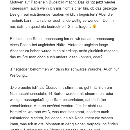
Motiven auf Papier ein Bügelbild macht. Das klingt jetzt wieder
interessant, auch wenn ich mir nicht sicher bin, ob das gezeigte
Design real existierende Knaben wirklich begeistert? Aber die
Technik kann man sicher auch anderweitig verwenden. Dumm
nur, daß ich quasi nie bedruckte T-Shirts trage…
Ein bisschen Schnittanpassung lernen wir danach. anpassung
eines Rocks bei ungleicher Hüfte. Hinterher ungleich lange
Abnäher zu haben würde mich allerdings nicht glücklich machen,
das müßte man doch auch anders lösen können, oder?
„Pflegetips“ bekommen wir dann für schwarze Wäsche. Auch nur
Werbung…
„Die brauche ich“ als Überschrift stimmt, es geht nämlich um
Nähmaschinennadeln. 14 Sorten werden mit einem mehr oder
weniger aussagekräftigen Satz beschrieben, dabei dürfen
verschiedene Marken erwähnt werden. (Leider nicht nur
Hersteller, wo man weiß, was man bekommt, sondern auch
zukaufende Marken, bei denen ich als Konsument nie wissen
kann, was ich in drei Monaten in der gleichen Verpackung finden
werden. Leider wird die Chance verpasst, wirklich mal