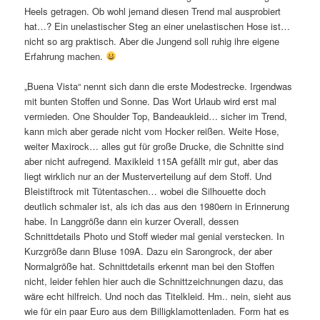
Heels getragen. Ob wohl jemand diesen Trend mal ausprobiert
hat…? Ein unelastischer Steg an einer unelastischen Hose ist…
nicht so arg praktisch. Aber die Jungend soll ruhig ihre eigene
Erfahrung machen.
„Buena Vista“ nennt sich dann die erste Modestrecke. Irgendwas
mit bunten Stoffen und Sonne. Das Wort Urlaub wird erst mal
vermieden. One Shoulder Top, Bandeaukleid… sicher im Trend,
kann mich aber gerade nicht vom Hocker reißen. Weite Hose,
weiter Maxirock… alles gut für große Drucke, die Schnitte sind
aber nicht aufregend. Maxikleid 115A gefällt mir gut, aber das
liegt wirklich nur an der Musterverteilung auf dem Stoff. Und
Bleistiftrock mit Tütentaschen… wobei die Silhouette doch
deutlich schmaler ist, als ich das aus den 1980ern in Erinnerung
habe. In Langgröße dann ein kurzer Overall, dessen
Schnittdetails Photo und Stoff wieder mal genial verstecken. In
Kurzgröße dann Bluse 109A. Dazu ein Sarongrock, der aber
Normalgröße hat. Schnittdetails erkennt man bei den Stoffen
nicht, leider fehlen hier auch die Schnittzeichnungen dazu, das
wäre echt hilfreich. Und noch das Titelkleid. Hm.. nein, sieht aus
wie für ein paar Euro aus dem Billigklamottenladen. Form hat es