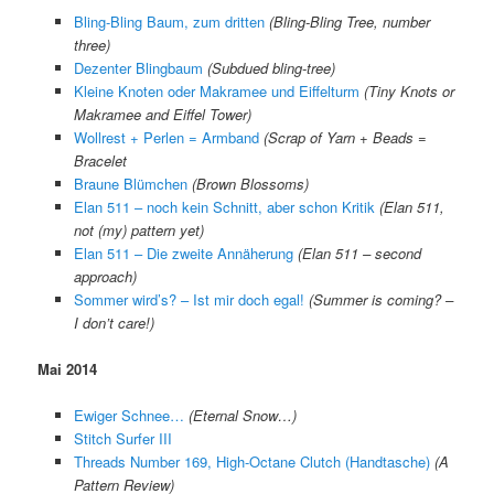
Bling-Bling Baum, zum dritten
(Bling-Bling Tree, number
three)
Dezenter Blingbaum
(Subdued bling-tree)
Kleine Knoten oder Makramee und Eiffelturm
(Tiny Knots or
Makramee and Eiffel Tower)
Wollrest + Perlen = Armband
(Scrap of Yarn + Beads =
Bracelet
Braune Blümchen
(Brown Blossoms)
Elan 511 – noch kein Schnitt, aber schon Kritik
(Elan 511,
not (my) pattern yet)
Elan 511 – Die zweite Annäherung
(Elan 511 – second
approach)
Sommer wird’s? – Ist mir doch egal!
(Summer is coming? –
I don’t care!)
Mai 2014
Ewiger Schnee…
(Eternal Snow…)
Stitch Surfer III
Threads Number 169, High-Octane Clutch (Handtasche)
(A
Pattern Review)