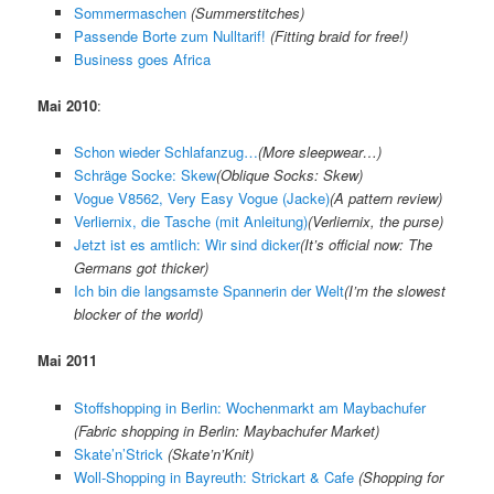
Sommermaschen
(Summerstitches)
Passende Borte zum Nulltarif!
(
Fitting braid for free!
)
Business goes Africa
Mai 2010
:
Schon wieder Schlafanzug…
(
More sleepwear…
)
Schräge Socke: Skew
(
Oblique Socks: Skew
)
Vogue V8562, Very Easy Vogue (Jacke)
(A pattern review)
Verliernix, die Tasche (mit Anleitung)
(
Verliernix, the purse
)
Jetzt ist es amtlich: Wir sind dicker
(
It’s official now: The
Germans got thicker
)
Ich bin die langsamste Spannerin der Welt
(
I’m the slowest
blocker of the world
)
Mai 2011
Stoffshopping in Berlin: Wochenmarkt am Maybachufer
(Fabric shopping in Berlin: Maybachufer Market)
Skate’n’Strick
(Skate’n’Knit)
Woll-Shopping in Bayreuth: Strickart & Cafe
(Shopping for