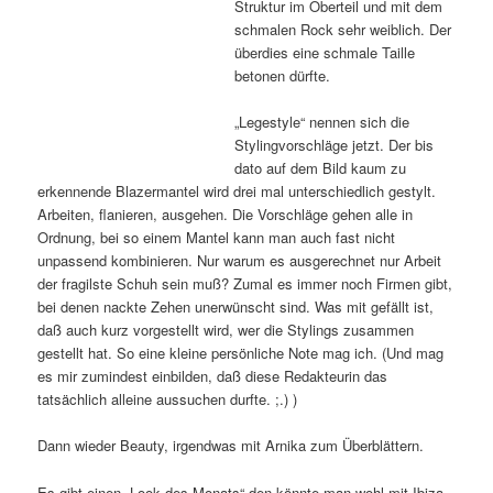
Struktur im Oberteil und mit dem
schmalen Rock sehr weiblich. Der
überdies eine schmale Taille
betonen dürfte.
„Legestyle“ nennen sich die
Stylingvorschläge jetzt. Der bis
dato auf dem Bild kaum zu
erkennende Blazermantel wird drei mal unterschiedlich gestylt.
Arbeiten, flanieren, ausgehen. Die Vorschläge gehen alle in
Ordnung, bei so einem Mantel kann man auch fast nicht
unpassend kombinieren. Nur warum es ausgerechnet nur Arbeit
der fragilste Schuh sein muß? Zumal es immer noch Firmen gibt,
bei denen nackte Zehen unerwünscht sind. Was mit gefällt ist,
daß auch kurz vorgestellt wird, wer die Stylings zusammen
gestellt hat. So eine kleine persönliche Note mag ich. (Und mag
es mir zumindest einbilden, daß diese Redakteurin das
tatsächlich alleine aussuchen durfte. ;.) )
Dann wieder Beauty, irgendwas mit Arnika zum Überblättern.
Es gibt einen „Look des Monats“ den könnte man wohl mit Ibiza-