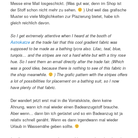
Messe eine Mail losgeschickt. (Was gut war, denn im Shop ist
der Stoff schon nicht mehr zu sehen.
) Und weil das grafische
Muster so viele Möglichkeiten zur Plazierung bietet, habe ich
gleich reichlich davon.
So I get extremely attentive when I heard at the booth of
Astrokatze
at the trade fair that this cool gradient fabric was
supposed to be made as a bathing lycra also. Lilac, teal, blue,
turqois… and the stripes are not a hard white but with a tiny rose
hue. So I sent them an email directly after the trade fair. (Which
was a good idea, because there is nothing to see of this fabric in
the shop meanwhile.
) The grafic pattern with the stripes offers
a lot of possibilities for placement on a bathing suit, so I now
have plenty of that fabric.
Der wandert jetzt erst mal in die Vorratskiste, denn keine
Ahnung, wann ich mal wieder einen Badeanzugstoff brauche.
Aber wenn… dann bin ich gerüstet und so ein Badeanzug ist ja
relativ schnell genäht. Wenn es dann irgendwann mal wieder
Urlaub in Wassernähe geben sollte.