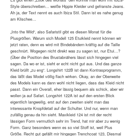
Style überschreiben… weiße Hippie Kleider und gefranste Jeans.
Ah ja, der Text nennt es auch Ibiza Stil. Dann ist es nahe genug
am Klischee…
„Into the Wild“, also Safaristil gibt es diesen Monat für die
Plusgrößen. Warum sich Modell 125 Etuikleid nennt können wir
jetzt raten, denn es wird mit Bindebändern kräftig auf die Taille
geschnürt. Wogegen nicht direkt was zu sagen ist, nur Etui…?
(Über die Position des Brustabnähers lässt sich hingegen viel
sagen. Da wo er ist, sieht er echt nicht gut aus. Und das ganze
Kleid brüllt „zu eng“. Longshirt 122B ist dann Kontrasprogramm,
das läßt das Model völlig flach wirken. Okay, an der Oberweite
des Models kann es dann wohl nicht liegen, dass das Kleid nicht
passt. Dann ein Overall, eher lässig bequem als schick, aber wir
wollen ja auf Safari. Longshirt 122A ist auf den ersten Blick
eigentlich langweilig, erst auf den zweiten sieht man das
interessante Knopfdetail auf der Schulter. Und nur, wenn man
zufällig genau da hin sieht. Maxikleid 124 ist mit der recht
lässigen Form vermutlich sehr im Trend, hat mir aber zu wenig
Form. Ganz besonders wenn es so viel Stoff ist, weil Plus
Größe. Recht gut gefällt mir hingegen Trenchcoat 123, Diesmal