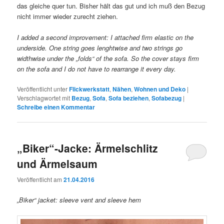
das gleiche quer tun. Bisher hält das gut und ich muß den Bezug
nicht immer wieder zurecht ziehen.
I added a second improvement: I attached firm elastic on the
underside. One string goes lenghtwise and two strings go
widthwise under the „folds“ of the sofa. So the cover stays firm
on the sofa and I do not have to rearrange it every day.
Veröffentlicht unter
Flickwerkstatt
,
Nähen
,
Wohnen und Deko
|
Verschlagwortet mit
Bezug
,
Sofa
,
Sofa beziehen
,
Sofabezug
|
Schreibe einen Kommentar
„Biker“-Jacke: Ärmelschlitz
und Ärmelsaum
Veröffentlicht am
21.04.2016
„Biker“ jacket: sleeve vent and sleeve hem