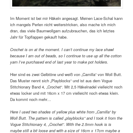
Im Moment ist bei mir Häkeln angesagt. Meinen Lace-Schal kann
ich mangels Perlen nicht weiterstricken, also mache ich mich
dran, das viele Baumwollgarn aufzubrauchen, das ich letztes
Jahr für Topflappen gekauft habe.
Crochet is on at the moment. I can’t continue my lace shawl
because I am out of beads, so I continue to use up all the cotton
yarn I’ve purchased end of last year to make pot holders.
Hier sind es zwei Gelbtöne und weiß von „Camilla“ von Woll Butt.
Das Muster nennt sich „Playblocks“ und ist aus dem Vogue
Stitchionary Band 4, „Crochet“. Mit 2,5 Häkelnadel vielleicht noch
etwas locker und mit 16cm x 17 cm vielleicht noch etwas klein.
Da kommt noch mehr…
Here I used two shades of yellow plus white from „Camilla“ by
Woll Butt. The pattern is called „playblocks“ and I took it from the
Vogue Stitchionary 4, „Crochet“. With the 2.5mm hook is is
maybe still a bit loose and with a size of 16cm x 17cm maybe a