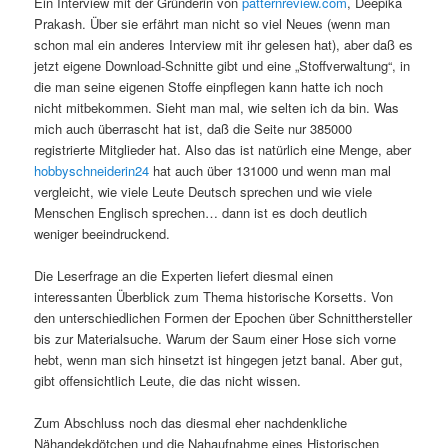
Ein Interview mit der Gründerin von
patternreview.com
, Deepika
Prakash. Über sie erfährt man nicht so viel Neues (wenn man
schon mal ein anderes Interview mit ihr gelesen hat), aber daß es
jetzt eigene Download-Schnitte gibt und eine „Stoffverwaltung“, in
die man seine eigenen Stoffe einpflegen kann hatte ich noch
nicht mitbekommen. Sieht man mal, wie selten ich da bin. Was
mich auch überrascht hat ist, daß die Seite nur 385000
registrierte Mitglieder hat. Also das ist natürlich eine Menge, aber
hobbyschneiderin24
hat auch über 131000 und wenn man mal
vergleicht, wie viele Leute Deutsch sprechen und wie viele
Menschen Englisch sprechen… dann ist es doch deutlich
weniger beeindruckend.
Die Leserfrage an die Experten liefert diesmal einen
interessanten Überblick zum Thema historische Korsetts. Von
den unterschiedlichen Formen der Epochen über Schnitthersteller
bis zur Materialsuche. Warum der Saum einer Hose sich vorne
hebt, wenn man sich hinsetzt ist hingegen jetzt banal. Aber gut,
gibt offensichtlich Leute, die das nicht wissen.
Zum Abschluss noch das diesmal eher nachdenkliche
Nähandekdötchen und die Nahaufnahme eines Historischen