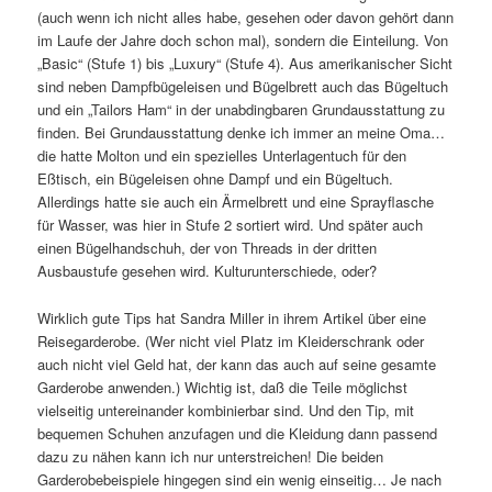
(auch wenn ich nicht alles habe, gesehen oder davon gehört dann
im Laufe der Jahre doch schon mal), sondern die Einteilung. Von
„Basic“ (Stufe 1) bis „Luxury“ (Stufe 4). Aus amerikanischer Sicht
sind neben Dampfbügeleisen und Bügelbrett auch das Bügeltuch
und ein „Tailors Ham“ in der unabdingbaren Grundausstattung zu
finden. Bei Grundausstattung denke ich immer an meine Oma…
die hatte Molton und ein spezielles Unterlagentuch für den
Eßtisch, ein Bügeleisen ohne Dampf und ein Bügeltuch.
Allerdings hatte sie auch ein Ärmelbrett und eine Sprayflasche
für Wasser, was hier in Stufe 2 sortiert wird. Und später auch
einen Bügelhandschuh, der von Threads in der dritten
Ausbaustufe gesehen wird. Kulturunterschiede, oder?
Wirklich gute Tips hat Sandra Miller in ihrem Artikel über eine
Reisegarderobe. (Wer nicht viel Platz im Kleiderschrank oder
auch nicht viel Geld hat, der kann das auch auf seine gesamte
Garderobe anwenden.) Wichtig ist, daß die Teile möglichst
vielseitig untereinander kombinierbar sind. Und den Tip, mit
bequemen Schuhen anzufagen und die Kleidung dann passend
dazu zu nähen kann ich nur unterstreichen! Die beiden
Garderobebeispiele hingegen sind ein wenig einseitig… Je nach