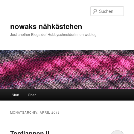
Zum
Zum
primären
sekundären
Such
Inhalt
Inhalt
springen
springen
nowaks nähkästchen
Just another Blogs der Hobbyschneiderinnen weblog
Hauptmenü
Start
Über
MONATSARCHIV:
APRIL 2016
Topflappen II