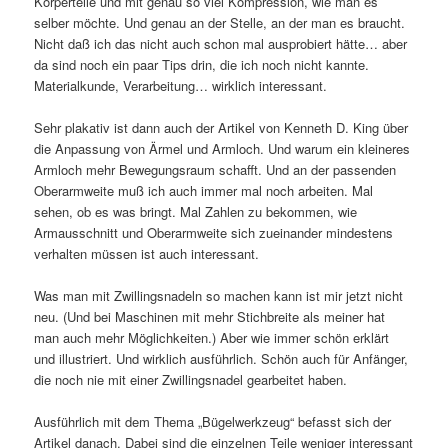
Körperteile und mit genau so viel Kompression, wie man es
selber möchte. Und genau an der Stelle, an der man es braucht.
Nicht daß ich das nicht auch schon mal ausprobiert hätte… aber
da sind noch ein paar Tips drin, die ich noch nicht kannte.
Materialkunde, Verarbeitung… wirklich interessant.
Sehr plakativ ist dann auch der Artikel von Kenneth D. King über
die Anpassung von Ärmel und Armloch. Und warum ein kleineres
Armloch mehr Bewegungsraum schafft. Und an der passenden
Oberarmweite muß ich auch immer mal noch arbeiten. Mal
sehen, ob es was bringt. Mal Zahlen zu bekommen, wie
Armausschnitt und Oberarmweite sich zueinander mindestens
verhalten müssen ist auch interessant.
Was man mit Zwillingsnadeln so machen kann ist mir jetzt nicht
neu. (Und bei Maschinen mit mehr Stichbreite als meiner hat
man auch mehr Möglichkeiten.) Aber wie immer schön erklärt
und illustriert. Und wirklich ausführlich. Schön auch für Anfänger,
die noch nie mit einer Zwillingsnadel gearbeitet haben.
Ausführlich mit dem Thema „Bügelwerkzeug“ befasst sich der
Artikel danach. Dabei sind die einzelnen Teile weniger interessant