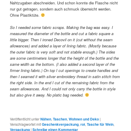
Nahtzugaben abschneiden. Und schon konnte die Flasche nicht
nur gut getragen, sondern auch schmuck überreicht werden.
Ohne Plastiktüte.
So I needed some fabric scraps. Making the bag was easy. I
measured the diameter of the bottle and cut a fabric square a
little bigger. Then I ironed Decovil on it (cut without the seam
allowances) and added a layer of lining fabric. (Mostly because
the outer fabric is very soft and not stabile enough.) The sides
are some centimeters longer that the height of the bottle and the
same width as the bottom. (I also added a second layer of the
firmer lining fabric.) On top I cut openings to create handles and
then I seamed it with silver embroidery thread in satin stitch from
the right side. In the end I cut of the remaining fabric from the
seam allowances. And I could not only carry the bottle in style
but also give it away. No platic bag needed.
Veröffentlicht unter
Nähen
,
Taschen
,
Wohnen und Deko
|
Verschlagwortet mit
Geschenkverpackung
,
rot
,
Tasche für Wein
,
Verpackung
|
Schreibe einen Kommentar