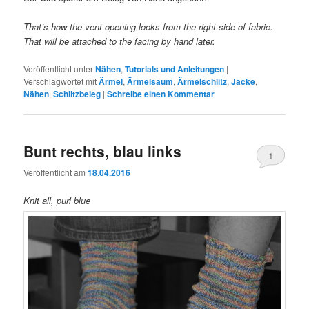
That’s how the vent opening looks from the right side of fabric.
That will be attached to the facing by hand later.
Veröffentlicht unter
Nähen
,
Tutorials und Anleitungen
|
Verschlagwortet mit
Ärmel
,
Ärmelsaum
,
Ärmelschlitz
,
Jacke
,
Nähen
,
Schlitzbeleg
|
Schreibe einen Kommentar
Bunt rechts, blau links
1
Veröffentlicht am
18.04.2016
Knit all, purl blue