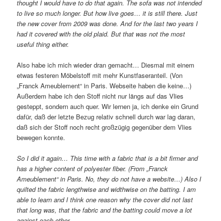
thought I would have to do that again. The sofa was not intended
to live so much longer. But how live goes… it is still there. Just
the new cover from 2009 was done. And for the last two years I
had it covered with the old plaid. But that was not the most
useful thing either.
Also habe ich mich wieder dran gemacht… Diesmal mit einem
etwas festeren Möbelstoff mit mehr Kunstfaseranteil. (Von
„Franck Ameublement“ in Paris. Webseite haben die keine…)
Außerdem habe ich den Stoff nicht nur längs auf das Vlies
gesteppt, sondern auch quer. Wir lernen ja, ich denke ein Grund
dafür, daß der letzte Bezug relativ schnell durch war lag daran,
daß sich der Stoff noch recht großzügig gegenüber dem Vlies
bewegen konnte.
So I did it again… This time with a fabric that is a bit firmer and
has a higher content of polyester fiber. (From „Franck
Ameublement“ in Paris. No, they do not have a website…) Also I
quilted the fabric lengthwise and widthwise on the batting. I am
able to learn and I think one reason why the cover did not last
that long was, that the fabric and the batting could move a lot
against each other.