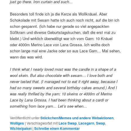
just go there. Iron curtain and such…
Besonders toll finde ich ja die Kerze als Wollknäuel. Aber
Schokolade mit Sesam hatte ich auch noch nicht, auf die bin ich
schon gespannt. (Ich habe nur gerade so viel angepackten
Süßkram und diverse Geburtstagskuchen, daß die erst mal zu
bleibt.) Und wirklich überwältigt war ich vom Garn: 10 Knäuel
oder 4000m Merino Lace von Lana Grossa. Ich wollte doch
schon lange mal eine Jacke oder so aus Lace Garn… Mal sehen,
wann das was wird.
I think what I nearly loved most was the candle in a shape of a
wool skein. But also chocolate with sesam… I love both and
never tasted that. (I managed not to eat it right away, because I
had so many sweets and several birthday cakes around.) And I
was really thrilled by the yarn: 10 skeins or 4000m of Merino
Lace by Lana Grossa. I had been thinking about a cardi or
something from lace yarn… Let’s see when…
Veröffentlicht unter
Stöckchen/Memes und andere Webaktionen
,
Wolliges
|
Verschlagwortet mit
Lace Swap
,
Lacegarn
,
Swap
,
Wichtelpaket
|
Schreibe einen Kommentar