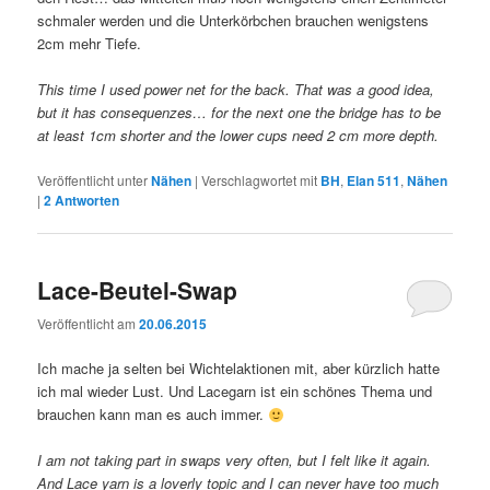
schmaler werden und die Unterkörbchen brauchen wenigstens
2cm mehr Tiefe.
This time I used power net for the back. That was a good idea,
but it has consequenzes… for the next one the bridge has to be
at least 1cm shorter and the lower cups need 2 cm more depth.
Veröffentlicht unter
Nähen
|
Verschlagwortet mit
BH
,
Elan 511
,
Nähen
|
2
Antworten
Lace-Beutel-Swap
Veröffentlicht am
20.06.2015
Ich mache ja selten bei Wichtelaktionen mit, aber kürzlich hatte
ich mal wieder Lust. Und Lacegarn ist ein schönes Thema und
brauchen kann man es auch immer.
I am not taking part in swaps very often, but I felt like it again.
And Lace yarn is a loverly topic and I can never have too much