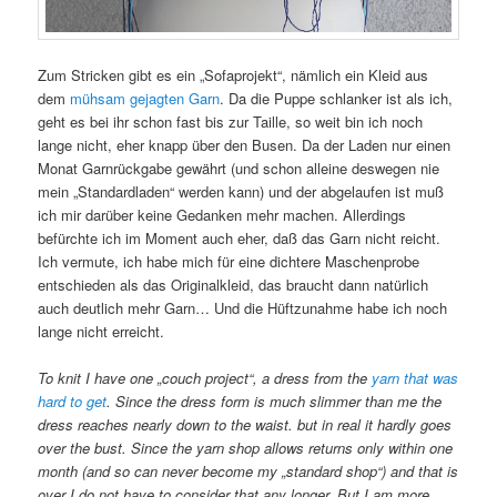
Zum Stricken gibt es ein „Sofaprojekt“, nämlich ein Kleid aus
dem
mühsam gejagten Garn
. Da die Puppe schlanker ist als ich,
geht es bei ihr schon fast bis zur Taille, so weit bin ich noch
lange nicht, eher knapp über den Busen. Da der Laden nur einen
Monat Garnrückgabe gewährt (und schon alleine deswegen nie
mein „Standardladen“ werden kann) und der abgelaufen ist muß
ich mir darüber keine Gedanken mehr machen. Allerdings
befürchte ich im Moment auch eher, daß das Garn nicht reicht.
Ich vermute, ich habe mich für eine dichtere Maschenprobe
entschieden als das Originalkleid, das braucht dann natürlich
auch deutlich mehr Garn… Und die Hüftzunahme habe ich noch
lange nicht erreicht.
To knit I have one „couch project“, a dress from the
yarn that was
hard to get
. Since the dress form is much slimmer than me the
dress reaches nearly down to the waist. but in real it hardly goes
over the bust. Since the yarn shop allows returns only within one
month (and so can never become my „standard shop“) and that is
over I do not have to consider that any longer. But I am more