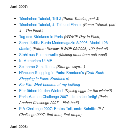
Juni 2007:
Täschchen-Tutorial, Teil 3
(Purse Tutorial, part 3)
Täschchen-Tutorial, 4. Teil und Finale.
(Purse Tutorail, part
4 – The Final.)
Tag des Strickens in Paris
(WWKIP-Day in Paris)
Schnittkritik: Burda Modemagazin 8/2006, Modell 128
(Jacke)
(Pattern Review: BWOF 08/2006, 129 (jacket)
Stahl aus Puschelwolle
(Making steel from soft wool)
In Memoriam ULME
Seltsame Schleifen…
(Strange ways…)
Nähbuch-Shopping in Paris: Brentano’s
(
Craft-Book
Shopping in Paris: Brentano’s
)
For Ric: What became of my knitting
Eier färben für den Winter?
(Dyeing eggs for the winter?)
Paris-Aachen-Challenge 2007 – Ich habe fertig!
(Paris-
Aachen-Challenge 2007 – Finished!)
P-A-Challenge 2007: Erstes Teil, erste Schritte
(P-A-
Challenge 2007: first item, first steps)
Juni 2008: