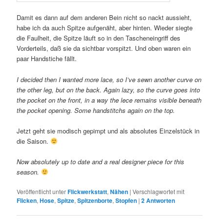
Damit es dann auf dem anderen Bein nicht so nackt aussieht,
habe ich da auch Spitze aufgenäht, aber hinten. Wieder siegte
die Faulheit, die Spitze läuft so in den Tascheneingriff des
Vorderteils, daß sie da sichtbar vorspitzt. Und oben waren ein
paar Handstiche fällt.
I decided then I wanted more lace, so I’ve sewn another curve on
the other leg, but on the back. Again lazy, so the curve goes into
the pocket on the front, in a way the lece remains visible beneath
the pocket opening. Some handstitchs again on the top.
Jetzt geht sie modisch gepimpt und als absolutes Einzelstück in
die Saison.
Now absolutely up to date and a real designer piece for this
season.
Veröffentlicht unter
Flickwerkstatt
,
Nähen
|
Verschlagwortet mit
Flicken
,
Hose
,
Spitze
,
Spitzenborte
,
Stopfen
|
2
Antworten