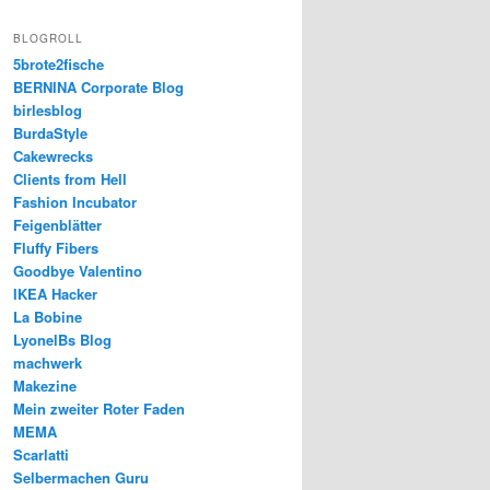
BLOGROLL
5brote2fische
BERNINA Corporate Blog
birlesblog
BurdaStyle
Cakewrecks
Clients from Hell
Fashion Incubator
Feigenblätter
Fluffy Fibers
Goodbye Valentino
IKEA Hacker
La Bobine
LyonelBs Blog
machwerk
Makezine
Mein zweiter Roter Faden
MEMA
Scarlatti
Selbermachen Guru