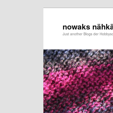
Zum
Zum
primären
sekundären
Inhalt
Inhalt
nowaks nähk
springen
springen
Just another Blogs der Hobbys