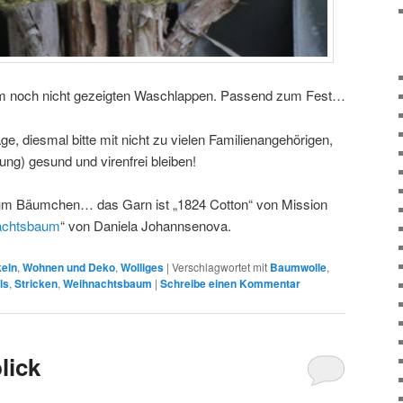
em noch nicht gezeigten Waschlappen. Passend zum Fest…
e, diesmal bitte mit nicht zu vielen Familienangehörigen,
fung) gesund und virenfrei bleiben!
 zum Bäumchen… das Garn ist „1824 Cotton“ von Mission
achtsbaum
“ von Daniela Johannsenova.
keln
,
Wohnen und Deko
,
Wolliges
|
Verschlagwortet mit
Baumwolle
,
ls
,
Stricken
,
Weihnachtsbaum
|
Schreibe einen Kommentar
lick