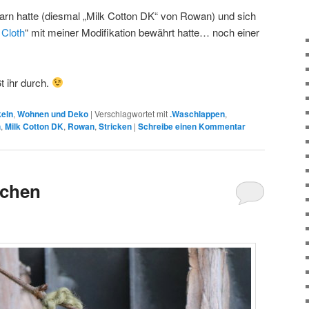
arn hatte (diesmal „Milk Cotton DK“ von Rowan) und sich
Cloth
“ mit meiner Modifikation bewährt hatte… noch einer
t ihr durch.
keln
,
Wohnen und Deko
|
Verschlagwortet mit
.Waschlappen
,
h
,
Milk Cotton DK
,
Rowan
,
Stricken
|
Schreibe einen Kommentar
mchen