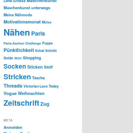
Maschenkunst
Lana Grossa
Maschenkunst unterwegs
Meine Nähmode
Motivationsmonat
Mütze
Nähen
Paris
Puppe
Paris-Aachen Challenge
Pünktlichkeit
Schal
Schnitt
Shopping
Seide
Shirt
Socken
Sticken
Stoff
Stricken
Tasche
Threads
Victorian Lace Today
Vogue
Weihnachten
Zeitschrift
Zug
META
Anmelden