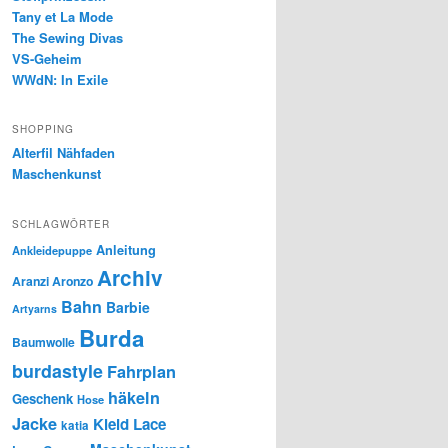
Tany et La Mode
The Sewing Divas
VS-Geheim
WWdN: In Exile
SHOPPING
Alterfil Nähfaden
Maschenkunst
SCHLAGWÖRTER
Anleitung
Ankleidepuppe
Archiv
Aranzi Aronzo
Bahn
Barbie
Artyarns
Burda
Baumwolle
burdastyle
Fahrplan
häkeln
Geschenk
Hose
Jacke
Kleid
Lace
katia