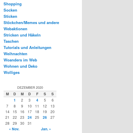
Shopping
Socken
Sticken
Stöckchen/Memes und andere
Webaktionen
Stricken und Häkeln
Taschen
Tutorials und Anleitungen
Weihnachten
Woanders im Web
Wohnen und Deko
Wolliges
DEZEMBER 2020
M
D
M
D
F
S
S
1
2
3
4
5
6
7
8
9
10
11
12
13
14
15
16
17
18
19
20
21
22
23
24
25
26
27
28
29
30
31
« Nov.
Jan. »