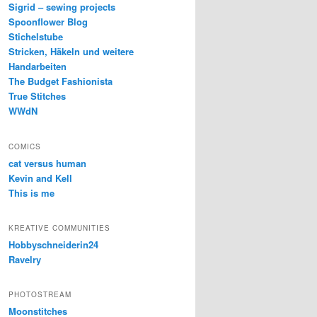
Sigrid – sewing projects
Spoonflower Blog
Stichelstube
Stricken, Häkeln und weitere
Handarbeiten
The Budget Fashionista
True Stitches
WWdN
COMICS
cat versus human
Kevin and Kell
This is me
KREATIVE COMMUNITIES
Hobbyschneiderin24
Ravelry
PHOTOSTREAM
Moonstitches