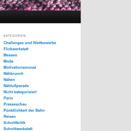
KATEGORIEN
Challenges und Wettbewerbe
Flickwerkstatt
Messen
Mode
Motivationsmonat
Nähbrunch
Nähen
Nähfußparade
Nicht kategorisiert
Paris
Presseschau
Pünktlichkeit der Bahn
Reisen
Schnittkritik
Schnittwerkstatt