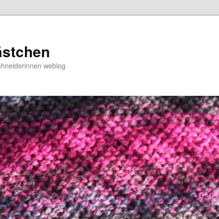
ästchen
chneiderinnen weblog