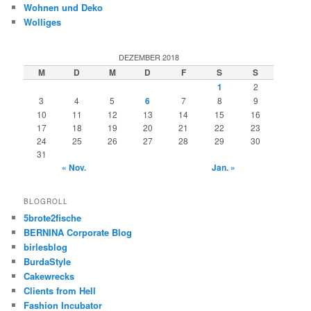
Wohnen und Deko
Wolliges
DEZEMBER 2018
M
D
M
D
F
S
S
1
2
3
4
5
6
7
8
9
10
11
12
13
14
15
16
17
18
19
20
21
22
23
24
25
26
27
28
29
30
31
« Nov.
Jan. »
BLOGROLL
5brote2fische
BERNINA Corporate Blog
birlesblog
BurdaStyle
Cakewrecks
Clients from Hell
Fashion Incubator