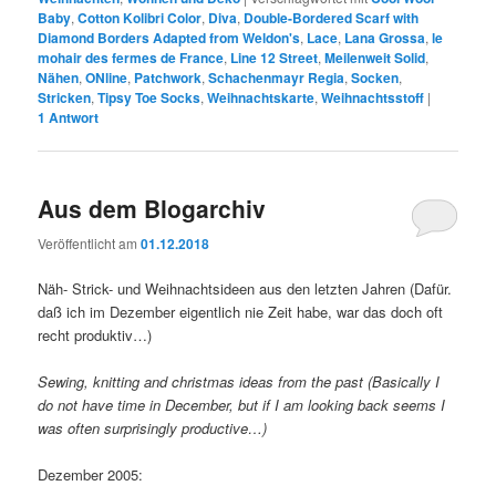
Baby
,
Cotton Kolibri Color
,
Diva
,
Double-Bordered Scarf with
Diamond Borders Adapted from Weldon's
,
Lace
,
Lana Grossa
,
le
mohair des fermes de France
,
Line 12 Street
,
Meilenweit Solid
,
Nähen
,
ONline
,
Patchwork
,
Schachenmayr Regia
,
Socken
,
Stricken
,
Tipsy Toe Socks
,
Weihnachtskarte
,
Weihnachtsstoff
|
1
Antwort
Aus dem Blogarchiv
Veröffentlicht am
01.12.2018
Näh- Strick- und Weihnachtsideen aus den letzten Jahren (Dafür.
daß ich im Dezember eigentlich nie Zeit habe, war das doch oft
recht produktiv…)
Sewing, knitting and christmas ideas from the past (Basically I
do not have time in December, but if I am looking back seems I
was often surprisingly productive…)
Dezember 2005: