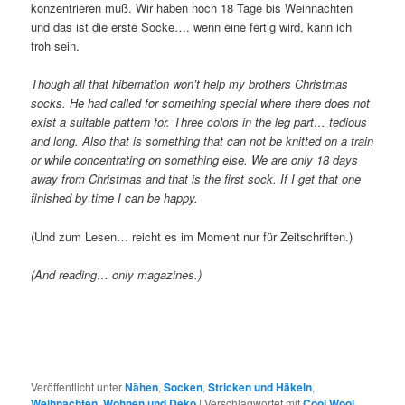
konzentrieren muß. Wir haben noch 18 Tage bis Weihnachten
und das ist die erste Socke…. wenn eine fertig wird, kann ich
froh sein.
Though all that hibernation won’t help my brothers Christmas
socks. He had called for something special where there does not
exist a suitable pattern for. Three colors in the leg part… tedious
and long. Also that is something that can not be knitted on a train
or while concentrating on something else. We are only 18 days
away from Christmas and that is the first sock. If I get that one
finished by time I can be happy.
(Und zum Lesen… reicht es im Moment nur für Zeitschriften.)
(And reading… only magazines.)
Veröffentlicht unter
Nähen
,
Socken
,
Stricken und Häkeln
,
Weihnachten
,
Wohnen und Deko
|
Verschlagwortet mit
Cool Wool