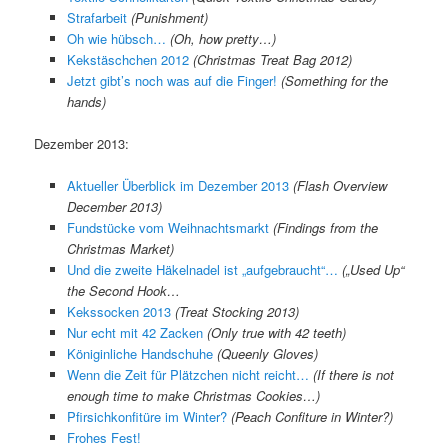
Strafarbeit
(Punishment)
Oh wie hübsch…
(Oh, how pretty…)
Kekstäschchen 2012
(Christmas Treat Bag 2012)
Jetzt gibt’s noch was auf die Finger!
(Something for the
hands)
Dezember 2013:
Aktueller Überblick im Dezember 2013
(Flash Overview
December 2013)
Fundstücke vom Weihnachtsmarkt
(Findings from the
Christmas Market)
Und die zweite Häkelnadel ist „aufgebraucht“…
(„Used Up“
the Second Hook…
Kekssocken 2013
(Treat Stocking 2013)
Nur echt mit 42 Zacken
(Only true with 42 teeth)
Königinliche Handschuhe
(Queenly Gloves)
Wenn die Zeit für Plätzchen nicht reicht…
(If there is not
enough time to make Christmas Cookies…)
Pfirsichkonfitüre im Winter?
(Peach Confiture in Winter?)
Frohes Fest!