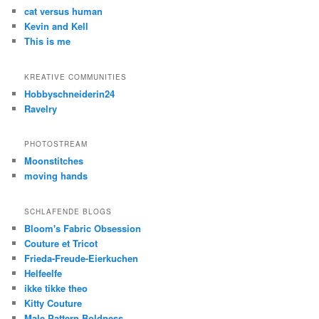
cat versus human
Kevin and Kell
This is me
KREATIVE COMMUNITIES
Hobbyschneiderin24
Ravelry
PHOTOSTREAM
Moonstitches
moving hands
SCHLAFENDE BLOGS
Bloom's Fabric Obsession
Couture et Tricot
Frieda-Freude-Eierkuchen
Helfeelfe
ikke tikke theo
Kitty Couture
Male Pattern Boldness