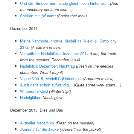
Und die Himbeermarmelade gleich noch hinterher…
(And
the raspberry confiture also…)
Socken mit „Wumm“
(Socks that rock)
Dezember 2014
Meine Nähmode, 4/2014, Modell 11 (Kleid) (= Simplicity
2372)
(A pattern review)
Verspäteter Nadelblick: Dezember 2014
(Late, but fresh
from the needles: December 2014)
Nadelblick Dezember: Nachtrag
(Fresh on the needles
december: What I forgot)
Vogue V9015, Modell C (Unterkleid)
(A pattern review)
Auch ganz schön aufwändig…
(Quite some work again….)
Winterunterkleid
(Winter“slip“)
Nadelglühen
Needleglow
Dezember 2015: Dies und Das
Aktueller Nadelblick
(Fresh on the needles)
„Korsett“ für die Jacke
(„Corsett“ for the jacket)