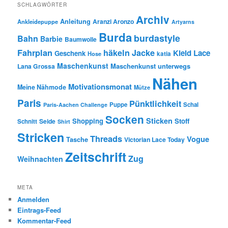
SCHLAGWÖRTER
Archiv
Anleitung
Aranzi Aronzo
Ankleidepuppe
Artyarns
Burda
burdastyle
Bahn
Barbie
Baumwolle
Fahrplan
häkeln
Jacke
Kleid
Lace
Geschenk
Hose
katia
Maschenkunst
Maschenkunst unterwegs
Lana Grossa
Nähen
Motivationsmonat
Meine Nähmode
Mütze
Paris
Pünktlichkeit
Puppe
Schal
Paris-Aachen Challenge
Socken
Sticken
Shopping
Stoff
Seide
Schnitt
Shirt
Stricken
Threads
Vogue
Tasche
Victorian Lace Today
Zeitschrift
Zug
Weihnachten
META
Anmelden
Eintrags-Feed
Kommentar-Feed