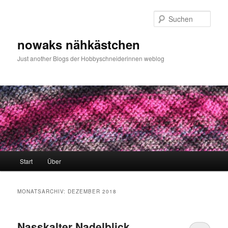
Zum
Zum
primären
sekundären
Such
Inhalt
Inhalt
springen
springen
nowaks nähkästchen
Just another Blogs der Hobbyschneiderinnen weblog
Hauptmenü
Start
Über
MONATSARCHIV:
DEZEMBER 2018
Nasskalter Nadelblick