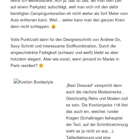
bevor ich weiterblättere. Ach ja, das ist das, wo man sein Zelt
auf einem Parkplatz aufschlägt, weil man sich mit den dafür
benötigten Campinguntensilien eh nicht weiter als fünf Meter vom
Auto entfernen kann. Weil… weiter kann man den ganzen Kram
dann nicht schleppen.
Volle Punktzahl dann für den Designerschnitt von Andrew Gn,
Sexy Schnitt und interessante Stoffkombination. Durch die
eingeschränkte Farbigkeit (schwarz und weiß) bleibt es aber
trotzdem elegant. Aber wie sonst, wenn jemand im Marais in
Paris residiert?
„Best Dressed“ verspricht dann
auch die nächste Modestrecke .
Gleichzeitig Retro und Modern soll
es sein. Die Kostümjacke 118 löst
das auch ein, weicher, runder
Kragen (Schalkragen behauptet
der Text, auf der Schnittzeichnung
sieht es ja nicht so aus…),
Taillenbetonung und eine