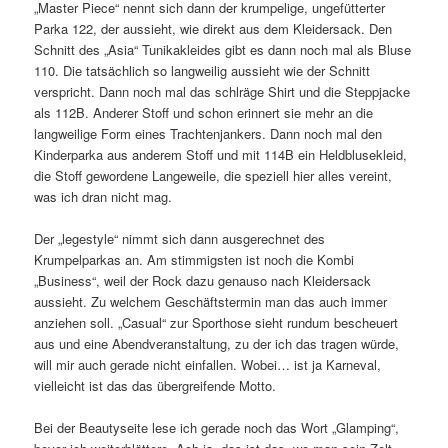
„Master Piece“ nennt sich dann der krumpelige, ungefütterter
Parka 122, der aussieht, wie direkt aus dem Kleidersack. Den
Schnitt des „Asia“ Tunikakleides gibt es dann noch mal als Bluse
110. Die tatsächlich so langweilig aussieht wie der Schnitt
verspricht. Dann noch mal das schlräge Shirt und die Steppjacke
als 112B. Anderer Stoff und schon erinnert sie mehr an die
langweilige Form eines Trachtenjankers. Dann noch mal den
Kinderparka aus anderem Stoff und mit 114B ein Heldblusekleid,
die Stoff gewordene Langeweile, die speziell hier alles vereint,
was ich dran nicht mag.
Der „legestyle“ nimmt sich dann ausgerechnet des
Krumpelparkas an. Am stimmigsten ist noch die Kombi
„Business“, weil der Rock dazu genauso nach Kleidersack
aussieht. Zu welchem Geschäftstermin man das auch immer
anziehen soll. „Casual“ zur Sporthose sieht rundum bescheuert
aus und eine Abendveranstaltung, zu der ich das tragen würde,
will mir auch gerade nicht einfallen. Wobei… ist ja Karneval,
vielleicht ist das das übergreifende Motto.
Bei der Beautyseite lese ich gerade noch das Wort „Glamping“,