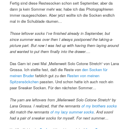
Fertig sind diese Restesocken schon seit September, aber da
dann ja kein Sommer mehr war, habe ich das Photographieren
immer rausgeschoben. Aber jetzt wollte ich die Socken endlich
mal in die Schublade räumen…
Those leftover socks I’ve finished already in September, but
since summer was over then I always postponed the taking-a-
picture part. But now I was fed up with having them laying around
and wanted to put them finally into the drawer….
Das Garn ist zwei Mal „Meilenweit Solo Cotone Stretch“ von Lana
Grossa. Ich stellte fest, daß die Reste von
den Socken für
meinen Bruder
farblich gut zu den
Resten von meinen
Spitzensöckchen
passten. Und schon hatte ich auch noch ein
paar Sneaker Socken. Für den nächsten Sommer…
The yarn are leftovers from „Meilenweit Solo Cotone Stretch“ by
Lana Grossa. I realized, that the remnants
of my brothers socks
did match the remnants
of my lacy summer socks
. And soonI
had a pair of sneaker socks for myself. For next summer…