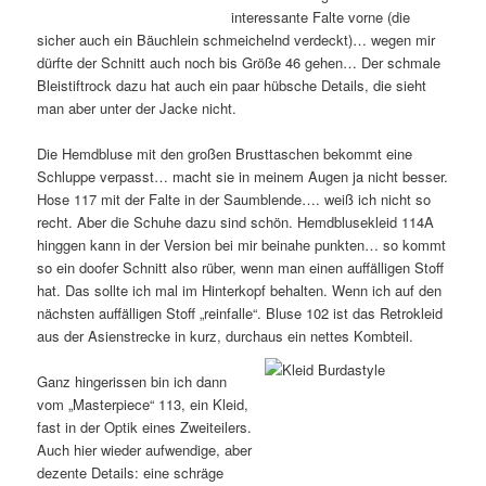
interessante Falte vorne (die
sicher auch ein Bäuchlein schmeichelnd verdeckt)… wegen mir
dürfte der Schnitt auch noch bis Größe 46 gehen… Der schmale
Bleistiftrock dazu hat auch ein paar hübsche Details, die sieht
man aber unter der Jacke nicht.
Die Hemdbluse mit den großen Brusttaschen bekommt eine
Schluppe verpasst… macht sie in meinem Augen ja nicht besser.
Hose 117 mit der Falte in der Saumblende…. weiß ich nicht so
recht. Aber die Schuhe dazu sind schön. Hemdblusekleid 114A
hinggen kann in der Version bei mir beinahe punkten… so kommt
so ein doofer Schnitt also rüber, wenn man einen auffälligen Stoff
hat. Das sollte ich mal im Hinterkopf behalten. Wenn ich auf den
nächsten auffälligen Stoff „reinfalle“. Bluse 102 ist das Retrokleid
aus der Asienstrecke in kurz, durchaus ein nettes Kombteil.
Ganz hingerissen bin ich dann
vom „Masterpiece“ 113, ein Kleid,
fast in der Optik eines Zweiteilers.
Auch hier wieder aufwendige, aber
dezente Details: eine schräge