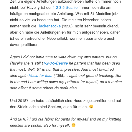
Zeit um eigene Anleitungen aufzuschreiben hatte ich immer noch
nicht, bei Ravelry ist der
1-2-3-5-Beanie
immer noch die am
häufigsten nachgearbeitete Anleitung. Was mit 51 Modellen jetzt
nicht so viel zu bedeuten hat. Die meisten Herzchen haben
immer noch die
Hackensocke
(1358), nicht sehr beeindruckend,
aber ich habe die Anleitungen eh für mich aufgeschrieben, daher
ist es ein erfreulicher Nebeneffekt, wenn ein paar andere auch
davon profitieren.
Again I did not have time to write down my own pattern, but on
Ravelry the is still t
1-2-3-5-Beanie
he pattern that has been used
the most. Well, 51 is not that impressive. And most favorited
also again
Heels for flats
(1358)… again not ground breaking. But
in the end I am writing down my patterns for myself, so it’s a nice
side effect if some others do profit also.
Und 2018? Ich habe tatsächlich eine Hose zugeschnitten und auf
den Stricknadeln sind Socken, auch für mich.
And 2018? I did cut fabric for pants for myself and on my knitting
needles are socks, also for myself.