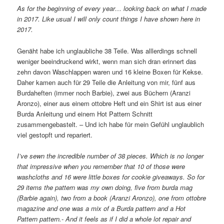
As for the beginning of every year… looking back on what I made
in 2017. Like usual I will only count things I have shown here in
2017.
Genäht habe ich unglaubliche 38 Teile. Was alllerdings schnell
weniger beeindruckend wirkt, wenn man sich dran erinnert das
zehn davon Waschlappen waren und 16 kleine Boxen für Kekse.
Daher kamen auch für 29 Teile die Anleitung von mir, fünf aus
Burdaheften (immer noch Barbie), zwei aus Büchern (Aranzi
Aronzo), einer aus einem ottobre Heft und ein Shirt ist aus einer
Burda Anleitung und einem Hot Pattern Schnitt
zusammengebastelt. – Und ich habe für mein Gefühl unglaublich
viel gestopft und repariert.
I’ve sewn the incredible number of 38 pieces. Which is no longer
that impressive when you remember that 10 of those were
washcloths and 16 were little boxes for cookie giveaways. So for
29 items the pattern was my own doing, five from burda mag
(Barbie again), two from a book (Aranzi Aronzo), one from ottobre
magazine and one was a mix of a Burda pattern and a Hot
Pattern pattern.- And it feels as if I did a whole lot repair and