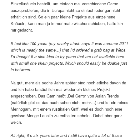
Einzelknäueln bestellt, um einfach mal verschiedene Garne
auszuprobieren, die in Europa nicht so einfach oder gar nicht
erhältlich sind. So ein paar kleine Projekte aus einzelnene
Knäueln, kann man ja immer mal zwischenschieben, hatte ich
mir gedacht.
It feel like 100 years (my ravelry stash says it was summer 2011
which is nearly the same…) that I’d ordered a grab bag at Webs.
I’d thought it a nice idea to try yarns that are not available here
with small one skein projects.Which should easily be doable just
in between.
Na gut, mehr als sechs Jahre später sind noch etliche davon da
und ich habe tatsächlich mal wieder ein kleines Projekt
eingeschoben. Das Garn heißt „Del Cerro“ von Aslan Trends
(natürlich gibt es das auch schon nicht mehr…) und ist ein reines
Merinogarn, mit einem rustikalen Griff, weil es doch noch eine
gewisse Menge Lanolin zu enthalten scheint. Dabei aber ganz
weich.
All right, it’s six years later and I still have quite a lot of those