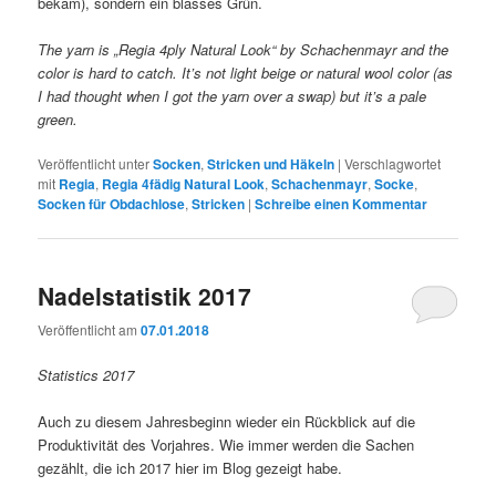
bekam), sondern ein blasses Grün.
The yarn is „Regia 4ply Natural Look“ by Schachenmayr and the
color is hard to catch. It’s not light beige or natural wool color (as
I had thought when I got the yarn over a swap) but it’s a pale
green.
Veröffentlicht unter
Socken
,
Stricken und Häkeln
|
Verschlagwortet
mit
Regia
,
Regia 4fädig Natural Look
,
Schachenmayr
,
Socke
,
Socken für Obdachlose
,
Stricken
|
Schreibe einen Kommentar
Nadelstatistik 2017
Veröffentlicht am
07.01.2018
Statistics 2017
Auch zu diesem Jahresbeginn wieder ein Rückblick auf die
Produktivität des Vorjahres. Wie immer werden die Sachen
gezählt, die ich 2017 hier im Blog gezeigt habe.