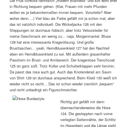
Die Plus-Strecke nenntsich „modern Business“ und soll wohl eher
in Richtung bequem gehen. (Klar, Frauen mit mehr Pfunden
wollen es ja bekanntermaßen immer bequem. Vorurteile? Aber
woher denn….) Viel blau als Farbe gefällt mir ja schon mal, aber
das ist natürlich individuell. Die Wickeljacke 126 mit den
Steppungen ist durchaus hübsch, aber trotz Veloursleder für
meine Geschmack ein wenig zu… naja, Morgenmantel. Bluse
128 hat eine interessante Kragenlösung. Und große
Brusttaschen… yeah. Hemdblusenkleid 127 hat den Nachteil
eben ein Hemdblusenkleid zu sei. Mit außerdem grauenhafter
Passform im Brust- und Armbereich. Der kragenlose Trenchcoat
125 ist ganz süß. Trotz Koller und Schulterklappen sehr feminin.
Da passt das rosa auch gut. Auch das Knotendetail am Saum
von Shirt 129 ist durchaus ansprechend. Beim Kleid 130 weiß ich
wieder nicht so recht… Das ist schon wieder ziemlich „bequem“
und nicht unbedingt ein Figurschmeichler.
Richtig gut gefällt mir dann
überraschenderweise die Hose
124. Die gesteppten nach vorne
verlegten Seitennähte, der Schlitz
im Hosenbein und die Länge sieht