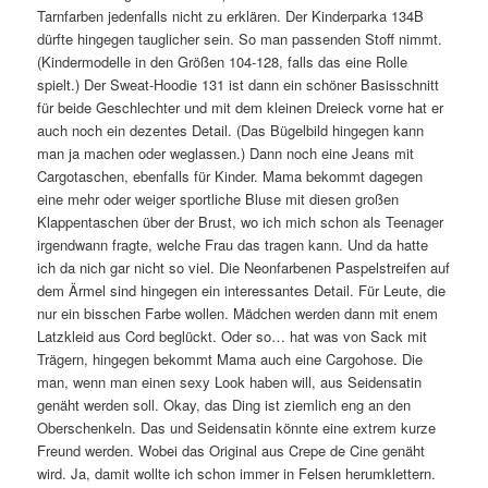
Tarnfarben jedenfalls nicht zu erklären. Der Kinderparka 134B
dürfte hingegen tauglicher sein. So man passenden Stoff nimmt.
(Kindermodelle in den Größen 104-128, falls das eine Rolle
spielt.) Der Sweat-Hoodie 131 ist dann ein schöner Basisschnitt
für beide Geschlechter und mit dem kleinen Dreieck vorne hat er
auch noch ein dezentes Detail. (Das Bügelbild hingegen kann
man ja machen oder weglassen.) Dann noch eine Jeans mit
Cargotaschen, ebenfalls für Kinder. Mama bekommt dagegen
eine mehr oder weiger sportliche Bluse mit diesen großen
Klappentaschen über der Brust, wo ich mich schon als Teenager
irgendwann fragte, welche Frau das tragen kann. Und da hatte
ich da nich gar nicht so viel. Die Neonfarbenen Paspelstreifen auf
dem Ärmel sind hingegen ein interessantes Detail. Für Leute, die
nur ein bisschen Farbe wollen. Mädchen werden dann mit enem
Latzkleid aus Cord beglückt. Oder so… hat was von Sack mit
Trägern, hingegen bekommt Mama auch eine Cargohose. Die
man, wenn man einen sexy Look haben will, aus Seidensatin
genäht werden soll. Okay, das Ding ist ziemlich eng an den
Oberschenkeln. Das und Seidensatin könnte eine extrem kurze
Freund werden. Wobei das Original aus Crepe de Cine genäht
wird. Ja, damit wollte ich schon immer in Felsen herumklettern.