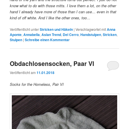
know what to do with those mitts. I love them a lot, on the other
hand I already have more of those than I can use… even in that
kind of off white. And I like the other ones, too…
Veröffentlicht unter
Stricken und Häkeln
|
Verschlagwortet mit
Anna
Aponte
,
Annabella
,
Aslan Trend
,
Del Cerro
,
Handstulpen
,
Stricken
,
Stulpen
|
Schreibe einen Kommentar
Obdachlosensocken, Paar VI
Veröffentlicht am
11.01.2018
Socks for the Homeless, Pair VI