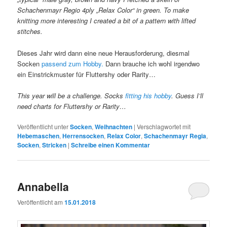
Schachenmayr Regio 4ply „Relax Color“ in green. To make
knitting more interesting I created a bit of a pattern with lifted
stitches.
Dieses Jahr wird dann eine neue Herausforderung, diesmal
Socken
passend zum Hobby.
Dann brauche ich wohl irgendwo
ein Einstrickmuster für Fluttershy oder Rarity…
This year will be a challenge. Socks
fitting his hobby
. Guess I’ll
need charts for Fluttershy or Rarity…
Veröffentlicht unter
Socken
,
Weihnachten
|
Verschlagwortet mit
Hebemaschen
,
Herrensocken
,
Relax Color
,
Schachenmayr Regia
,
Socken
,
Stricken
|
Schreibe einen Kommentar
Annabella
Veröffentlicht am
15.01.2018