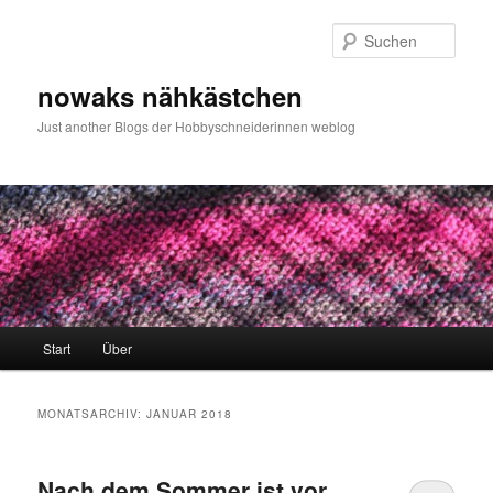
Zum
Zum
primären
sekundären
Such
Inhalt
Inhalt
springen
springen
nowaks nähkästchen
Just another Blogs der Hobbyschneiderinnen weblog
Hauptmenü
Start
Über
MONATSARCHIV:
JANUAR 2018
Nach dem Sommer ist vor