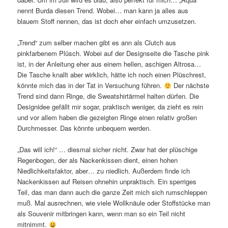
nennt Burda diesen Trend. Wobei… man kann ja alles aus
blauem Stoff nennen, das ist doch eher einfach umzusetzen.
„Trend“ zum selber machen gibt es ann als Clutch aus
pinkfarbenem Plüsch. Wobei auf der Designseite die Tasche pink
ist, in der Anleitung eher aus einem hellen, aschigen Altrosa…
Die Tasche knallt aber wirklich, hätte ich noch einen Plüschrest,
könnte mich das in der Tat in Versuchung führen.
Der nächste
Trend sind dann Ringe, die Sweatshirtärmel halten dürfen. Die
Designidee gefällt mir sogar, praktisch weniger, da zieht es rein
und vor allem haben die gezeigten Ringe einen relativ großen
Durchmesser. Das könnte unbequem werden.
„Das will ich!“ … diesmal sicher nicht. Zwar hat der plüschige
Regenbogen, der als Nackenkissen dient, einen hohen
Niedlichkeitsfaktor, aber… zu niedlich. Außerdem finde ich
Nackenkissen auf Reisen ohnehin unpraktisch. Ein sperriges
Teil, das man dann auch die ganze Zeit mich sich rumschleppen
muß. Mal ausrechnen, wie viele Wollknäule oder Stoffstücke man
als Souvenir mitbringen kann, wenn man so ein Teil nicht
mitnimmt.