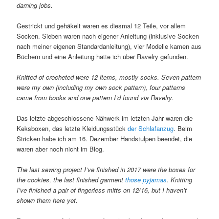
darning jobs.
Gestrickt und gehäkelt waren es diesmal 12 Teile, vor allem
Socken. Sieben waren nach eigener Anleitung (inklusive Socken
nach meiner eigenen Standardanleitung), vier Modelle kamen aus
Büchern und eine Anleitung hatte ich über Ravelry gefunden.
Knitted of crocheted were 12 items, mostly socks. Seven pattern
were my own (including my own sock pattern), four patterns
came from books and one pattern I’d found via Ravelry.
Das letzte abgeschlossene Nähwerk im letzten Jahr waren die
Keksboxen, das letzte Kleidungsstück
der Schlafanzug
. Beim
Stricken habe ich am 16. Dezember Handstulpen beendet, die
waren aber noch nicht im Blog.
The last sewing project I’ve finished in 2017 were the boxes for
the cookies, the last finished garment
those pyjamas
. Knitting
I’ve finished a pair of fingerless mitts on 12/16, but I haven’t
shown them here yet.