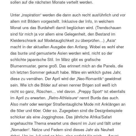
sollen auf die nächsten Monate verteilt werden.
Unter „inspiration“ werden die dann auch recht ausführlich und vor
allem mit Bildern vorgestellt. Inklusive der Info, in welchem
Monat uns das Burdaheft damit beglücken wird. (Trendschauen
sind für mich ja vor allem eine Gelegenheit, den Bestand im
Kleiderschrank auf Modetauglichkeit zu überprüfen…) „Asia“
macht in der aktuellen Ausgabe den Anfang. Wobei es wohl eher
das bunte und gemusterte Asien werden wird, nicht so der
schlichte japanische Stil. Im März gibt es grafische
Blumenmuster, gerne groß. Das erinnert mich an die Panels, die
ich letzten Sommer gekauft habe. Wäre ein wirklich gutes Jahr,
diese zu vernähen. Der April wird der „Neo-Romantik“ gewidmet
sein. Wie ich die Bilder auf einen nenner Brigen soll weiß ich
nicht so ganz, Rüschen… viel davon. „Preppy Sport“ ist ebenfalls
im April zu erwarten. „Retro-Athleisure“ nennt Burda das auch.
Also mehr oder weniger Straßentaugliche Mode mit Anklängen an
die 50er und 60er. Oder so. Zugegeben sind die Designbeispiele
schicker als eine Jogginghose. Das jährliche Afrika/Safari
angehauchte Thema erwartet uns diesml im Juni und fällt unter
„Nomaden“. Netze und Federn sind dieses Jahr als Neuheit
dabei. Um im Juli wird es blau, also perfekt für mich… „Aqua“