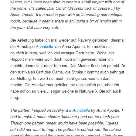
skeins, but I have been able to create a small project with one of
the yarns. It’s called „Del Cerro“ (discontinued, of course…) by
Aslan Trends. It’s a merino yarn with an interesting and rustique
touch, because it seems there is still quite a bit of lanolin left in
the yarn. But also very soft.
Die Anleitung habe ich mal wieder auf Ravelry gefunden, diesmal
die Armstulpe
Annabella
von Anna Aponte. Ich mußte nur
deutlich kürzen, weil ich viel weniger Garn hatte. Wobei ein
Rapport mehr wäre wohl doch noch drin gewesen, aber ich
mochte dann nicht mehr trennen. Das Muster finde ich perfekt für
den rustikalen Griff des Garns, die Struktur kommt auch sehr gut
zur Geltung. Ich weiß nur noch nicht genau, was ich damit
mache. Die Handwärmer gefallen mir unglaublich gut, aber ich
habe schon so viele… sogar welche in Naturweiß. Die ich auch
mag…
The pattern I piqued on ravelry, it’s
Annabella
by Anna Aponte. I
had to make it much shorter, because I had not so much yarn.
Though one pattern repeat would have been possible, I guess,
but I did not want to frog. The pattern is perfect with the natural
hand of the yarn and the structure turns out perfect. I just do not