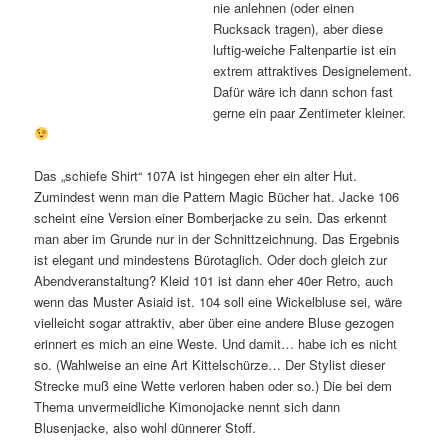
nie anlehnen (oder einen
Rucksack tragen), aber diese
luftig-weiche Faltenpartie ist ein
extrem attraktives Designelement.
Dafür wäre ich dann schon fast
gerne ein paar Zentimeter kleiner.
Das „schiefe Shirt“ 107A ist hingegen eher ein alter Hut.
Zumindest wenn man die Pattern Magic Bücher hat. Jacke 106
scheint eine Version einer Bomberjacke zu sein. Das erkennt
man aber im Grunde nur in der Schnittzeichnung. Das Ergebnis
ist elegant und mindestens Bürotaglich. Oder doch gleich zur
Abendveranstaltung? Kleid 101 ist dann eher 40er Retro, auch
wenn das Muster Asiaid ist. 104 soll eine Wickelbluse sei, wäre
vielleicht sogar attraktiv, aber über eine andere Bluse gezogen
erinnert es mich an eine Weste. Und damit… habe ich es nicht
so. (Wahlweise an eine Art Kittelschürze… Der Stylist dieser
Strecke muß eine Wette verloren haben oder so.) Die bei dem
Thema unvermeidliche Kimonojacke nennt sich dann
Blusenjacke, also wohl dünnerer Stoff.