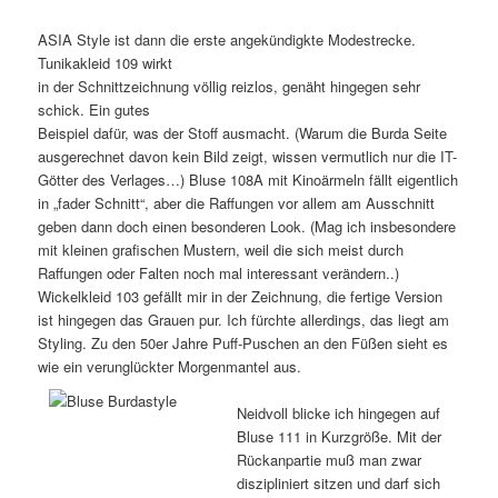
ASIA Style ist dann die erste angekündigkte Modestrecke.
Tunikakleid 109 wirkt
in der Schnittzeichnung völlig reizlos, genäht hingegen sehr
schick. Ein gutes
Beispiel dafür, was der Stoff ausmacht. (Warum die Burda Seite
ausgerechnet davon kein Bild zeigt, wissen vermutlich nur die IT-
Götter des Verlages…) Bluse 108A mit Kinoärmeln fällt eigentlich
in „fader Schnitt“, aber die Raffungen vor allem am Ausschnitt
geben dann doch einen besonderen Look. (Mag ich insbesondere
mit kleinen grafischen Mustern, weil die sich meist durch
Raffungen oder Falten noch mal interessant verändern..)
Wickelkleid 103 gefällt mir in der Zeichnung, die fertige Version
ist hingegen das Grauen pur. Ich fürchte allerdings, das liegt am
Styling. Zu den 50er Jahre Puff-Puschen an den Füßen sieht es
wie ein verunglückter Morgenmantel aus.
Neidvoll blicke ich hingegen auf
Bluse 111 in Kurzgröße. Mit der
Rückanpartie muß man zwar
diszipliniert sitzen und darf sich