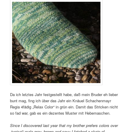
Da ich letztes Jahr festgestellt habe, daß mein Bruder eh lieber
bunt mag, fing ich über das Jahr ein Knäuel Schachenmayr
Regia 4fädig „Relax Color“ in grün ein. Damit das Stricken nicht
so fad war, gab es ein dezentes Muster mit Hebemaschen.
Since I discovered last year that my brother prefers colors over
„typical“ male gray, brown and navy I fetched a skein of