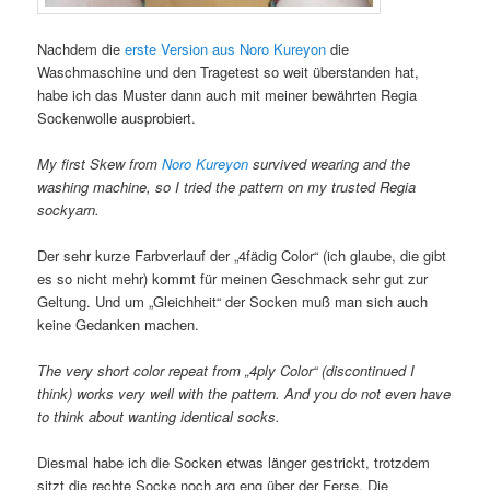
Nachdem die
erste Version aus Noro Kureyon
die
Waschmaschine und den Tragetest so weit überstanden hat,
habe ich das Muster dann auch mit meiner bewährten Regia
Sockenwolle ausprobiert.
My first Skew from
Noro Kureyon
survived wearing and the
washing machine, so I tried the pattern on my trusted Regia
sockyarn.
Der sehr kurze Farbverlauf der „4fädig Color“ (ich glaube, die gibt
es so nicht mehr) kommt für meinen Geschmack sehr gut zur
Geltung. Und um „Gleichheit“ der Socken muß man sich auch
keine Gedanken machen.
The very short color repeat from „4ply Color“ (discontinued I
think) works very well with the pattern. And you do not even have
to think about wanting identical socks.
Diesmal habe ich die Socken etwas länger gestrickt, trotzdem
sitzt die rechte Socke noch arg eng über der Ferse. Die