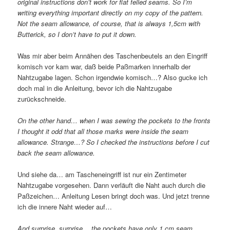
original instructions don’t work for flat felled seams. So I’m
writing everything important directly on my copy of the pattern.
Not the seam allowance, of course, that is always 1,5cm with
Butterick, so I don’t have to put it down.
Was mir aber beim Annähen des Taschenbeutels an den Eingriff
komisch vor kam war, daß beide Paßmarken innerhalb der
Nahtzugabe lagen. Schon irgendwie komisch…? Also gucke ich
doch mal in die Anleitung, bevor ich die Nahtzugabe
zurückschneide.
On the other hand… when I was sewing the pockets to the fronts
I thought it odd that all those marks were inside the seam
allowance. Strange…? So I checked the instructions before I cut
back the seam allowance.
Und siehe da… am Tascheneingriff ist nur ein Zentimeter
Nahtzugabe vorgesehen. Dann verläuft die Naht auch durch die
Paßzeichen… Anleitung Lesen bringt doch was. Und jetzt trenne
ich die innere Naht wieder auf…
And surprise, surprise… the pockets have only 1 cm seam