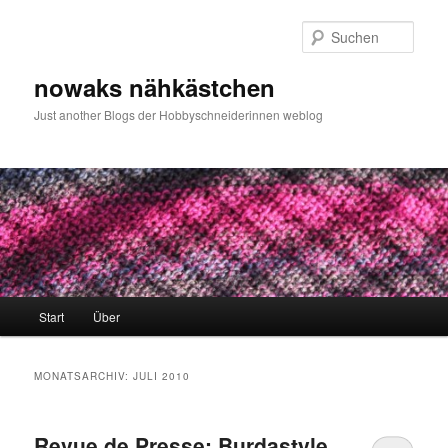
Zum
Zum
primären
sekundären
Such
Inhalt
Inhalt
springen
springen
nowaks nähkästchen
Just another Blogs der Hobbyschneiderinnen weblog
Hauptmenü
Start
Über
MONATSARCHIV:
JULI 2010
Revue de Presse: Burdastyle