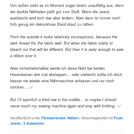
Von außen sieht es im Moment sogar relativ unauffällig aus, denn
der dunkle Nähfaden paßt gut zum Stoff. Wenn die Jeans
ausbleicht wird sich das aber ändern. Aber dann ist immer noch
früh genug ein dekoratives Band drauf zu nähen.
From the outside it looks relatively inconspicous, because the
dark thread fits the fabric well. But when the fabric starts to
bleach out that will be different. But then it is early enough to sew
a ribbon over it.
Aber sicherheitshalber werde ich diese Naht bei beiden
Hosenbeinen drei mal absteppen… oder vielleicht sollte ich doch
besser nie wieder eine Nähmaschine anfassen und nur noch
stricken… :-/
But I’ll topstitch a third row in the middle… or maybe I should
never touch my sewing machine again and stay with knitting. :-/
Veröffentlicht unter
Flickwerkstatt
,
Nähen
|
Verschlagwortet mit
Frust
,
Jeans
|
3
Antworten