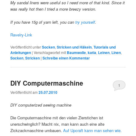
My sandal liners were useful so I need more of that kind. Since it
was really hot then I tried a more breezy version.
If you have 15g of yarn left, you can
try yourself
.
Ravelry-Link
Veröffentlicht unter
Socken
,
Stricken und Häkeln
,
Tutorials und
Anleitungen
|
Verschlagwortet mit
Baumwolle
,
katia
,
Leinen
,
Linen
,
Socken
,
Stricken
|
Schreibe einen Kommentar
DIY Computermaschine
1
Veröffentlicht am
25.07.2010
DIY computerized sewing machine
Die Computermaschine mit den vielen Zierstichen ist
unerschwinglich? Macht nix, man kann auch eine alte
Zickzackmaschine umbauen.
Auf Upcraft kann man sehen wie.