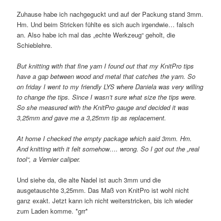
Zuhause habe ich nachgeguckt und auf der Packung stand 3mm.
Hm. Und beim Stricken fühlte es sich auch irgendwie… falsch
an. Also habe ich mal das „echte Werkzeug“ geholt, die
Schieblehre.
But knitting with that fine yarn I found out that my KnitPro tips
have a gap between wood and metal that catches the yarn. So
on friday I went to my friendly LYS where Daniela was very willing
to change the tips. Since I wasn’t sure what size the tips were.
So she measured with the KnitPro gauge and decided it was
3,25mm and gave me a 3,25mm tip as replacement.
At home I checked the empty package which said 3mm. Hm.
And knitting with it felt somehow…. wrong. So I got out the „real
tool“, a Vernier caliper.
Und siehe da, die alte Nadel ist auch 3mm und die
ausgetauschte 3,25mm. Das Maß von KnitPro ist wohl nicht
ganz exakt. Jetzt kann ich nicht weiterstricken, bis ich wieder
zum Laden komme. *grr*