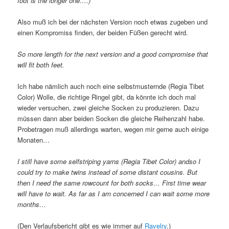
foot is the longer one….)
Also muß ich bei der nächsten Version noch etwas zugeben und
einen Kompromiss finden, der beiden Füßen gerecht wird.
So more length for the next version and a good compromise that
will fit both feet.
Ich habe nämlich auch noch eine selbstmusternde (Regia Tibet
Color) Wolle, die richtige Ringel gibt, da könnte ich doch mal
wieder versuchen, zwei gleiche Socken zu produzieren. Dazu
müssen dann aber beiden Socken die gleiche Reihenzahl habe.
Probetragen muß allerdings warten, wegen mir gerne auch einige
Monaten…
I still have some selfstriping yarns (Regia Tibet Color) andso I
could try to make twins instead of some distant cousins. But
then I need the same rowcount for both socks… First time wear
will have to wait. As far as I am concerned I can wait some more
months…
(Den Verlaufsbericht gibt es wie immer auf
Ravelry
.)