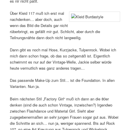
es nir nicht paßt.
Über Kleid 117 muß ich erst mal
nachdenken… aber doch, auch
wenn das Bild die Details gar nicht
rüberbringt, es gefällt mir gut. Schlicht, aber durch die
Teilnungsnähte dann doch nicht langweilig.
Dann gibt es noch mal Hose, Kurzjacke, Tulpenrock. Wobei ich
mich dann schon frage, ob das so zeitgemäß ist. Eigentlich
schwimmt es nur auf der Vintage-Welle, Jackie selber würde
heute vermutlich was ganz anderes tragen…
Das passende Make-Up zum Stil… ist die Foundation. In allen
Varianten. Nun ja.
Beim nächsten Stil „Factory Girl“ muß ich dann an die 80er
denken (sind die auch schon Vintage, inzwischen?) Irgendwo
zwischen Flashdance und Material Girl. Sieht aber
zugegebenermaßen an sehr jungen Frauen sogar gut aus. Wobei
die Schnitte an sich… nun ja, weniger spannend. Bis auf Rock
107, so eine Art Kreuzung aus Tulpenrock und Wickelrock.