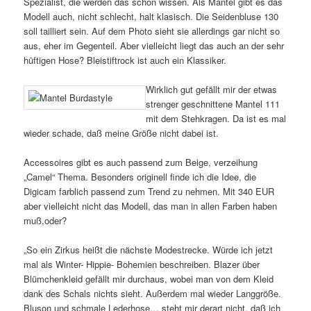
Spezialist, die werden das schon wissen. Als Mantel gibt es das
Modell auch, nicht schlecht, halt klasisch. Die Seidenbluse 130
soll tailliert sein. Auf dem Photo sieht sie allerdings gar nicht so
aus, eher im Gegenteil. Aber vielleicht liegt das auch an der sehr
hüftigen Hose? Bleistiftrock ist auch ein Klassiker.
Wirklich gut gefällt mir der etwas
strenger geschnittene Mantel 111
mit dem Stehkragen. Da ist es mal
wieder schade, daß meine Größe nicht dabei ist.
Accessoires gibt es auch passend zum Beige, verzeihung
„Camel“ Thema. Besonders originell finde ich die Idee, die
Digicam farblich passend zum Trend zu nehmen. Mit 340 EUR
aber vielleicht nicht das Modell, das man in allen Farben haben
muß,oder?
„So ein Zirkus heißt die nächste Modestrecke. Würde ich jetzt
mal als Winter- Hippie- Bohemien beschreiben. Blazer über
Blümchenkleid gefällt mir durchaus, wobei man von dem Kleid
dank des Schals nichts sieht. Außerdem mal wieder Langgröße.
Bluson und schmale Lederhose… steht mir derart nicht, daß ich