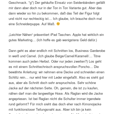
Geschmack. *g*) Der gehäufte Einsatz von Seidenbändern gefällt
mir dann aber doch nur in der Ton in Ton Variante gut. Aber das
dann wieder so hin zu bekommen, daß das Teil der Figur folgt
und nicht nur rechteckig ist… Ich glaube, ich brauche doch mal
eine Schneiderpuppe. Auf Maß.
„Leichter Nähen“ präsentiert iPad Taschen. Apple hat wirklich ein
gutes Marketing… (Ich hoffe es gab wenigstens Geld dafür.)
Dann geht es aber endlich mit Schnitten los, Business Garderobe
in weiß und Camel. (Ich glaube Beige/Camel/Karamell/… Töne
kommen auch jeden Herbst. Oder nur jeden zweiten?) Los geht
es mit einem Schnittechnisch anspruchsvollen Poncho… Die
bewährte Anleitung: wir nehmen eine Decke und schneiden einen
Schlitz rein… nur wird hier mit Leder eingefaßt. Also es sieht gut
aus, aber als Schnitt doch sehr anspruchslos. Sehr schöne
Jacke auf der nächsten Seite. Oh, gemein, die ist zu kaufen,
nähen darf man die langweilige Hose. Als Raglan wird die Jacke
angepriesen. Ist bei Raglan nicht die Schulter immer irgendwie
rund geformt? Für mich sieht das doch eher nach Kimonojacke
mit funktionsloser Teilungsnaht aus. Aber ich bin ja kein