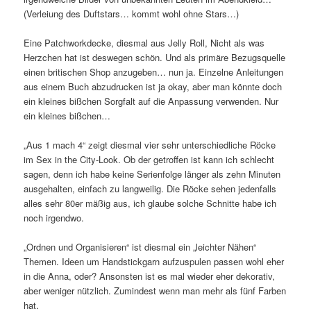
(Verleiung des Duftstars… kommt wohl ohne Stars…)
Eine Patchworkdecke, diesmal aus Jelly Roll, Nicht als was
Herzchen hat ist deswegen schön. Und als primäre Bezugsquelle
einen britischen Shop anzugeben… nun ja. Einzelne Anleitungen
aus einem Buch abzudrucken ist ja okay, aber man könnte doch
ein kleines bißchen Sorgfalt auf die Anpassung verwenden. Nur
ein kleines bißchen…
„Aus 1 mach 4“ zeigt diesmal vier sehr unterschiedliche Röcke
im Sex in the City-Look. Ob der getroffen ist kann ich schlecht
sagen, denn ich habe keine Serienfolge länger als zehn Minuten
ausgehalten, einfach zu langweilig. Die Röcke sehen jedenfalls
alles sehr 80er mäßig aus, ich glaube solche Schnitte habe ich
noch irgendwo.
„Ordnen und Organisieren“ ist diesmal ein „leichter Nähen“
Themen. Ideen um Handstickgarn aufzuspulen passen wohl eher
in die Anna, oder? Ansonsten ist es mal wieder eher dekorativ,
aber weniger nützlich. Zumindest wenn man mehr als fünf Farben
hat.