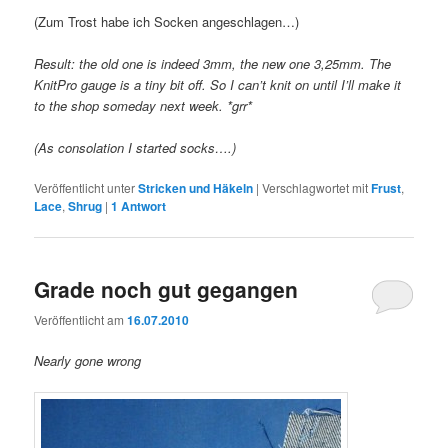
(Zum Trost habe ich Socken angeschlagen…)
Result: the old one is indeed 3mm, the new one 3,25mm. The
KnitPro gauge is a tiny bit off. So I can’t knit on until I’ll make it
to the shop someday next week. *grr*
(As consolation I started socks….)
Veröffentlicht unter
Stricken und Häkeln
|
Verschlagwortet mit
Frust
,
Lace
,
Shrug
|
1
Antwort
Grade noch gut gegangen
Veröffentlicht am
16.07.2010
Nearly gone wrong