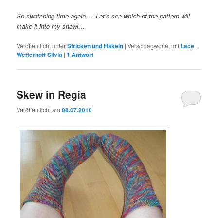
So swatching time again…. Let’s see which of the pattern will
make it into my shawl…
Veröffentlicht unter
Stricken und Häkeln
|
Verschlagwortet mit
Lace
,
Wetterhoff Silvia
|
1
Antwort
Skew in Regia
Veröffentlicht am
08.07.2010