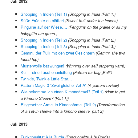
Juli 2012
Shopping in Indien (Teil 1)
(Shopping in India (Part 1))
Süße Früchte entblättert
(Sweet fruit under the leaves)
Pinguine auf der Wiese….
(Penguins on the prairie or all my
babygifts are green.)
Shopping in Indien (Teil 2)
(Shopping in India (Part 2))
Shopping in Indien (Teil 3)
(Shopping in India (Part 3))
Gemini, der Pulli mit den zwei Gesichtern
(Gemini, the two
faced top)
Musterwolle bezwungen!
(Winning over self stripeing yarn!)
Kuli – eine Taschenanleitung
(Pattern for bag „Kuli“)
Twinkle, Twinkle Little Star…
Pattern Magic 3 “Zwei gleicher Art A”
(A pattern review)
Wie bekomme ich einen Kimonoärmel? (Teil 1)
(How to get
a Kimono Sleeve? (Part 1))
Eingesetzer Ärmel in Kimonoärmel (Teil 2)
(Transformation
of a set-in sleeve into a kimono sleeve, part 2)
Juli 2013
Funktionalität à la Burda
(Functionality à la Burda)