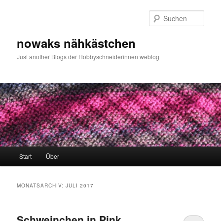
Zum
Zum
primären
sekundären
Such
Inhalt
Inhalt
springen
springen
nowaks nähkästchen
Just another Blogs der Hobbyschneiderinnen weblog
Hauptmenü
Start
Über
MONATSARCHIV:
JULI 2017
Schweinchen in Pink