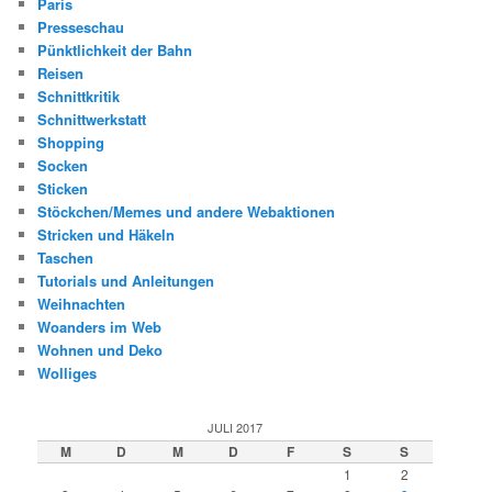
Paris
Presseschau
Pünktlichkeit der Bahn
Reisen
Schnittkritik
Schnittwerkstatt
Shopping
Socken
Sticken
Stöckchen/Memes und andere Webaktionen
Stricken und Häkeln
Taschen
Tutorials und Anleitungen
Weihnachten
Woanders im Web
Wohnen und Deko
Wolliges
JULI 2017
M
D
M
D
F
S
S
1
2