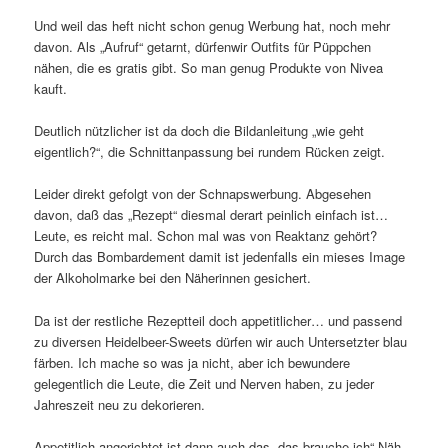
Und weil das heft nicht schon genug Werbung hat, noch mehr
davon. Als „Aufruf“ getarnt, dürfenwir Outfits für Püppchen
nähen, die es gratis gibt. So man genug Produkte von Nivea
kauft.
Deutlich nützlicher ist da doch die Bildanleitung „wie geht
eigentlich?“, die Schnittanpassung bei rundem Rücken zeigt.
Leider direkt gefolgt von der Schnapswerbung. Abgesehen
davon, daß das „Rezept“ diesmal derart peinlich einfach ist…
Leute, es reicht mal. Schon mal was von Reaktanz gehört?
Durch das Bombardement damit ist jedenfalls ein mieses Image
der Alkoholmarke bei den Näherinnen gesichert.
Da ist der restliche Rezeptteil doch appetitlicher… und passend
zu diversen Heidelbeer-Sweets dürfen wir auch Untersetzter blau
färben. Ich mache so was ja nicht, aber ich bewundere
gelegentlich die Leute, die Zeit und Nerven haben, zu jeder
Jahreszeit neu zu dekorieren.
Appetitlich angerichtet ist dann auch das „das brauche ich“ Näh-