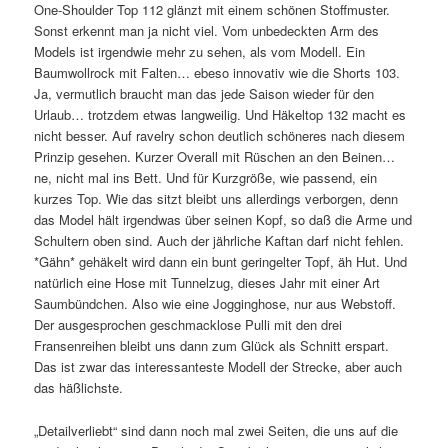
One-Shoulder Top 112 glänzt mit einem schönen Stoffmuster.
Sonst erkennt man ja nicht viel. Vom unbedeckten Arm des
Models ist irgendwie mehr zu sehen, als vom Modell. Ein
Baumwollrock mit Falten… ebeso innovativ wie die Shorts 103.
Ja, vermutlich braucht man das jede Saison wieder für den
Urlaub… trotzdem etwas langweilig. Und Häkeltop 132 macht es
nicht besser. Auf ravelry schon deutlich schöneres nach diesem
Prinzip gesehen. Kurzer Overall mit Rüschen an den Beinen…
ne, nicht mal ins Bett. Und für Kurzgröße, wie passend, ein
kurzes Top. Wie das sitzt bleibt uns allerdings verborgen, denn
das Model hält irgendwas über seinen Kopf, so daß die Arme und
Schultern oben sind. Auch der jährliche Kaftan darf nicht fehlen.
*Gähn* gehäkelt wird dann ein bunt geringelter Topf, äh Hut. Und
natürlich eine Hose mit Tunnelzug, dieses Jahr mit einer Art
Saumbündchen. Also wie eine Jogginghose, nur aus Webstoff.
Der ausgesprochen geschmacklose Pulli mit den drei
Fransenreihen bleibt uns dann zum Glück als Schnitt erspart.
Das ist zwar das interessanteste Modell der Strecke, aber auch
das häßlichste.
„Detailverliebt“ sind dann noch mal zwei Seiten, die uns auf die