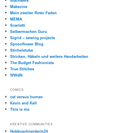
machwerk
Makezine
Mein zweiter Roter Faden
MEMA
Scarlatti
Selbermachen Guru
Sigrid – sewing projects
Spoonflower Blog
Stichelstube
Stricken, Häkeln und weitere Handarbeiten
The Budget Fashionista
True Stitches
WWdN
COMICS
cat versus human
Kevin and Kell
This is me
KREATIVE COMMUNITIES
Hobbyschneiderin24