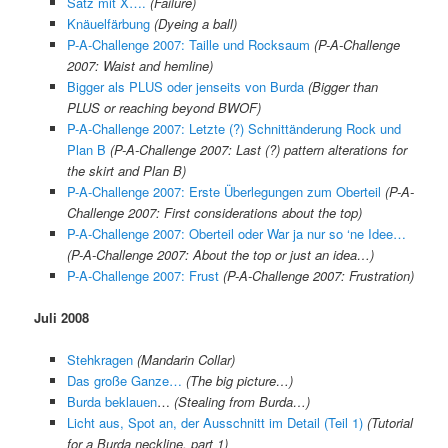
Satz mit X….
(Failure)
Knäuelfärbung
(Dyeing a ball)
P-A-Challenge 2007: Taille und Rocksaum
(P-A-Challenge
2007: Waist and hemline)
Bigger als PLUS oder jenseits von Burda
(Bigger than
PLUS or reaching beyond BWOF)
P-A-Challenge 2007: Letzte (?) Schnittänderung Rock und
Plan B
(
P-A-Challenge 2007:
Last (?) pattern alterations for
the skirt and Plan B)
P-A-Challenge 2007: Erste Überlegungen zum Oberteil
(P-A-
Challenge 2007: First considerations about the top)
P-A-Challenge 2007: Oberteil oder War ja nur so ‘ne Idee…
(P-A-Challenge 2007: About the top or just an idea…)
P-A-Challenge 2007: Frust
(P-A-Challenge 2007: Frustration)
Juli 2008
Stehkragen
(Mandarin Collar)
Das große Ganze…
(The big picture…)
Burda beklauen
…
(Stealing from Burda…)
Licht aus, Spot an, der Ausschnitt im Detail (Teil 1)
(Tuto
rial
for a Burda neckline, part 1)