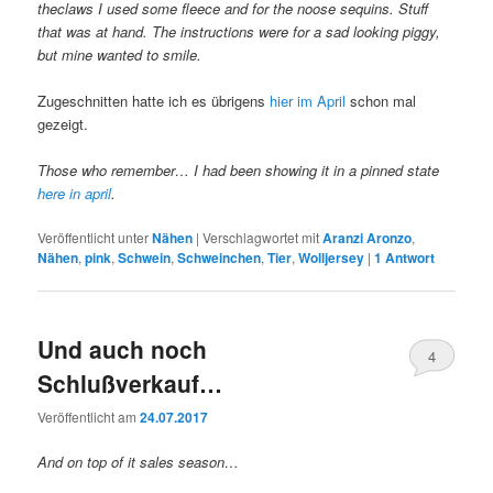
theclaws I used some fleece and for the noose sequins. Stuff
that was at hand. The instructions were for a sad looking piggy,
but mine wanted to smile.
Zugeschnitten hatte ich es übrigens
hier im April
schon mal
gezeigt.
Those who remember… I had been showing it in a pinned state
here in april
.
Veröffentlicht unter
Nähen
|
Verschlagwortet mit
Aranzi Aronzo
,
Nähen
,
pink
,
Schwein
,
Schweinchen
,
Tier
,
Wolljersey
|
1
Antwort
Und auch noch
4
Schlußverkauf…
Veröffentlicht am
24.07.2017
And on top of it sales season…