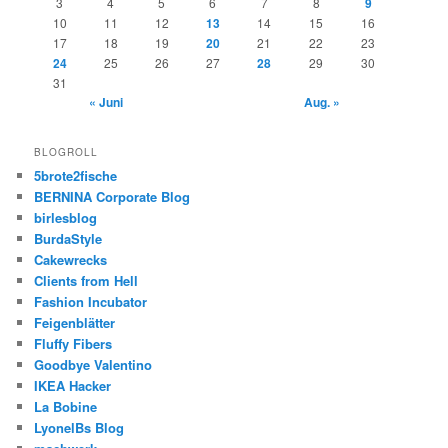
3
4
5
6
7
8
9
10
11
12
13
14
15
16
17
18
19
20
21
22
23
24
25
26
27
28
29
30
31
« Juni
Aug. »
BLOGROLL
5brote2fische
BERNINA Corporate Blog
birlesblog
BurdaStyle
Cakewrecks
Clients from Hell
Fashion Incubator
Feigenblätter
Fluffy Fibers
Goodbye Valentino
IKEA Hacker
La Bobine
LyonelBs Blog