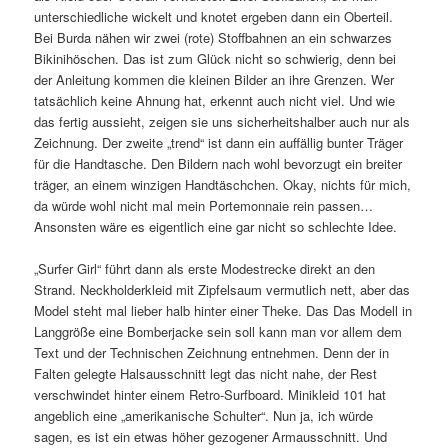
unterschiedliche wickelt und knotet ergeben dann ein Oberteil.
Bei Burda nähen wir zwei (rote) Stoffbahnen an ein schwarzes
Bikinihöschen. Das ist zum Glück nicht so schwierig, denn bei
der Anleitung kommen die kleinen Bilder an ihre Grenzen. Wer
tatsächlich keine Ahnung hat, erkennt auch nicht viel. Und wie
das fertig aussieht, zeigen sie uns sicherheitshalber auch nur als
Zeichnung. Der zweite „trend“ ist dann ein auffällig bunter Träger
für die Handtasche. Den Bildern nach wohl bevorzugt ein breiter
träger, an einem winzigen Handtäschchen. Okay, nichts für mich,
da würde wohl nicht mal mein Portemonnaie rein passen…
Ansonsten wäre es eigentlich eine gar nicht so schlechte Idee.
„Surfer Girl“ führt dann als erste Modestrecke direkt an den
Strand. Neckholderkleid mit Zipfelsaum vermutlich nett, aber das
Model steht mal lieber halb hinter einer Theke. Das Das Modell in
Langgröße eine Bomberjacke sein soll kann man vor allem dem
Text und der Technischen Zeichnung entnehmen. Denn der in
Falten gelegte Halsausschnitt legt das nicht nahe, der Rest
verschwindet hinter einem Retro-Surfboard. Minikleid 101 hat
angeblich eine „amerikanische Schulter“. Nun ja, ich würde
sagen, es ist ein etwas höher gezogener Armausschnitt. Und