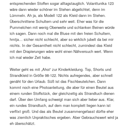
entsprechenden Stoffen sogar alltagstauglich. Volanttunika 123
wäre dann wieder schöner im Stehen abgelichtet, denn im
Lümmeln. Ah ja, als Modell 122 als Kleid dann im Stehen.
Überschnittene Schultern und sehr weit. Eher was für die
Pummelchen mit wenig Oberweite und schlanken Beinen würde
ich sagen. Dann noch mal die Bluse mit den freien Schultern,
hmtja… sicher nicht schlecht, aber so wirklich jubelt da bei mir
nichts. In der Gesamtheit nicht schlecht, zumindest das Kleid
mit den Drapierungen wäre wohl einen Nähversuch wert. Wenn
ich mal wieder Zeit habe.
Weiter geht es mit „Ahoi“ zur Kinderkleidung. Top, Shorts und
Strandkleid in Größe 98-122. Nichts aufregendes, aber schnell
genäht für den Urlaub. Süß ist das Fischbeutelchen. Dann
kommt noch eine Photoanleitung, die aber für einen Beutel aus
einem runden Stoffstück, der gleichzeitig als Strandtuch dienen
darf. Über den Umfang schweigt man sich aber lieber aus. Klar,
ein rundes Strandtuch, auf dem man komplett liegen kann ist
verflixt groß. Und das als Beutel zusammengefasst dürfte eher
was ziemlich Unpraktisches ergeben. Aber Gebrauchswert wird ja
eh überschätzt.