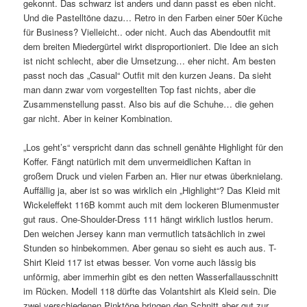
gekonnt. Das schwarz ist anders und dann passt es eben nicht.
Und die Pastelltöne dazu… Retro in den Farben einer 50er Küche
für Business? Vielleicht.. oder nicht. Auch das Abendoutfit mit
dem breiten Miedergürtel wirkt disproportioniert. Die Idee an sich
ist nicht schlecht, aber die Umsetzung… eher nicht. Am besten
passt noch das „Casual“ Outfit mit den kurzen Jeans. Da sieht
man dann zwar vom vorgestellten Top fast nichts, aber die
Zusammenstellung passt. Also bis auf die Schuhe… die gehen
gar nicht. Aber in keiner Kombination.
„Los geht’s“ verspricht dann das schnell genähte Highlight für den
Koffer. Fängt natürlich mit dem unvermeidlichen Kaftan in
großem Druck und vielen Farben an. Hier nur etwas überknielang.
Auffällig ja, aber ist so was wirklich ein „Highlight“? Das Kleid mit
Wickeleffekt 116B kommt auch mit dem lockeren Blumenmuster
gut raus. One-Shoulder-Dress 111 hängt wirklich lustlos herum.
Den weichen Jersey kann man vermutlich tatsächlich in zwei
Stunden so hinbekommen. Aber genau so sieht es auch aus. T-
Shirt Kleid 117 ist etwas besser. Von vorne auch lässig bis
unförmig, aber immerhin gibt es den netten Wasserfallausschnitt
im Rücken. Modell 118 dürfte das Volantshirt als Kleid sein. Die
zwei verschiedenen Pinktöne bringen den Schnitt aber gut zur