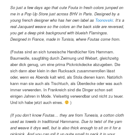
So just a few days ago that cute Fouta in fresh colors jumped on
me in a Pop Up Store just across BHV in Paris. Designed by a
young french designer who has her own label as
Toonovski
. It’s a
real Jacquard weave so the colors an the back side are reversed,
you get a deep pink background with blueish Flamingos.
Designed in France, made in Tunisia, where Foutas come from.
(Foutas sind an sich tunesische Handtücher fürs Hammam.
Baumwolle, saugfähig durch Zwirnung und Webart, gleichzeitg
aber dick genug, um eine prima Picknickdecke abzugeben. Die
sich dann aber klein in den Rucksack zusammenrollen lässt
oder, wenn es Abends kalt wird, als Stola dienen kann. Natürlich
kann man sie auch als Tischtuch, als Überdecke oder was auch
immer verwenden. In Frankreich sind die Dinger schon seit
einigen Jahren in Mode. Vielseitig verwendbar und nicht zu teuer.
Und ich habe jetzt auch eines.
)
(If you don’t know Foutas… they are from Tunesia, a cotton cloth
used as towels in traditional Hammams. Due to twist of the yarn
and weave it drys well, but is also thick enough to sit on it for a
picknick. And you can roll it up quite small to pack it in your