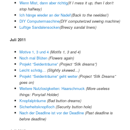
Wenn Mist, dann aber richtig
(
If I mess it up, then I don’t
stop halfway
)
Ich hänge wieder an der Nadel!
(
Back to the neeldes!
)
DIY Computermaschine
(
DIY computerized sewing machine
)
Luftige Sandalensocken
(
Breezy sandal liners
)
Juli 2011
Motive 1, 3 und 4
(Motifs 1, 3 and 4)
Noch mal Blüten
(Flowers again)
Projekt “Seidenträume”
(Project “Silk dreams”)
Leicht schräg…
(Slightly skewed…)
Projekt “Seidenträume” geht weiter
(Project “Silk Dreams”
goes on)
Weitere Nutzlosigkeiten: Haarschmuck
(More useless
things: Ponytail Holder)
Knopfalpträume
(Bad button dreams)
Sicherheitsknopfloch
(Security button hole)
Nach der Deadline ist vor der Deadline
(Past deadline is
before deadline)