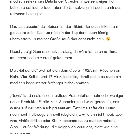
modisch relevanten Details der Strecke hinweisen. eigentlich
keine so schlechte Idee, aber die Umsetzung ist doch zumindest
teilweise belanglos.
Das „accessoire“ der Saison ist der Bikini. Bandeau Bikini, um
genau zu sein. Das kann ich in der Tag dann auch lässig
überblättern, in meiner Größe muß das echt nicht sein.
Beauty zeigt Sonnenschutz… okay, da wäre ich ja ohne Burda
im Leben noch nie drauf gekommen…
Die „Nähschule“ widmet sich dem Overall 102A mit Rüschen am
Bein. Vier Seiten und 17 Einzelschritte, damit sollte es auch ein
modisch begeisterter Anfänger hinbekommen.
„News“ ist dan die üblich lustlose Präsentation mehr oder weniger
neuer Produkte. Stoffe zum Ausmalen sind wohl gerade in, das
wurde auf der h&h auch präsentiert. Textilmalstifte dazu sind
noch noch halbwegs sinnvoll (obgleich ja wirklich nicht neu), aber
was Einfädelhilfen oder Stoffklebeband da zu suchen haben?
Also… außer Werbung, die vergeblich versucht, nicht wie eine
auszusehen.