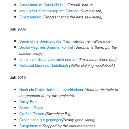
Ausschnitt im Detail (Teil 2)
(Tutorial, part 2)
Motiviertes Sommertop mit Raffung
(Summer top)
Einstimmung
(Procrastinating the next sew along)
Juli 2009
Saum ohne Saumzugabe
(
Hem without hem allowance
)
Decke weg, der Sommer kommt
(
Summer is there, put the
blanket away!
)
Ich bin ein Sofa, zieh mich neu an!
(
I’m a sofa, dress me!
)
Selbsterklärendes Nadelbuch
(
Selfexplaining needlebook
)
Juli 2010
Noch ein Projektfortschrittsverhinderer
(Another obstacle to
the progress of my own projects)
Daisy Frost
Skew in Regia
Großes Testen
(Swatching Big)
Grade noch gut gegangen
(
Nearly gone wrong
)
Ausgebremst
(
Stopped by the circumstances
)