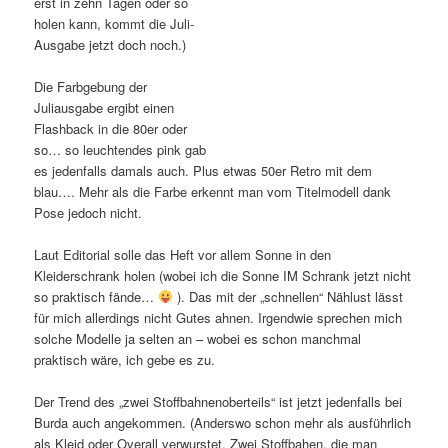
erst in zehn Tagen oder so
holen kann, kommt die Juli-
Ausgabe jetzt doch noch.)
Die Farbgebung der
Juliausgabe ergibt einen
Flashback in die 80er oder
so… so leuchtendes pink gab
es jedenfalls damals auch. Plus etwas 50er Retro mit dem
blau…. Mehr als die Farbe erkennt man vom Titelmodell dank
Pose jedoch nicht.
Laut Editorial solle das Heft vor allem Sonne in den
Kleiderschrank holen (wobei ich die Sonne IM Schrank jetzt nicht
so praktisch fände…
). Das mit der „schnellen“ Nählust lässt
für mich allerdings nicht Gutes ahnen. Irgendwie sprechen mich
solche Modelle ja selten an – wobei es schon manchmal
praktisch wäre, ich gebe es zu.
Der Trend des „zwei Stoffbahnenoberteils“ ist jetzt jedenfalls bei
Burda auch angekommen. (Anderswo schon mehr als ausführlich
als Kleid oder Overall verwurstet. Zwei Stoffbahen, die man