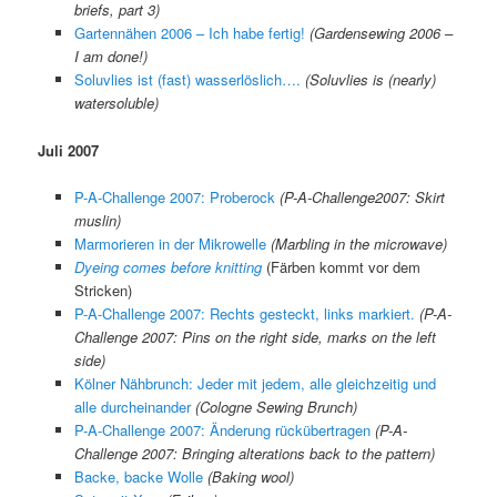
briefs, part 3)
Gartennähen 2006 – Ich habe fertig!
(Gardensewing 2006 –
I am done!)
Soluvlies ist (fast) wasserlöslich….
(Soluvlies is (nearly)
watersoluble)
Juli 2007
P-A-Challenge 2007: Proberock
(P-A-Challenge2007: Skirt
muslin)
Marmorieren in der Mikrowelle
(Marbling in the microwave)
Dyeing comes before knitting
(Färben kommt vor dem
Stricken)
P-A-Challenge 2007: Rechts gesteckt, links markiert.
(P-A-
Challenge 2007: Pins on the right side, marks on the left
side)
Kölner Nähbrunch: Jeder mit jedem, alle gleichzeitig und
alle durcheinander
(Cologne Sewing Brunch)
P-A-Challenge 2007: Änderung rückübertragen
(P-A-
Challenge 2007: Bringing alterations back to the pattern)
Backe, backe Wolle
(Baking wool)