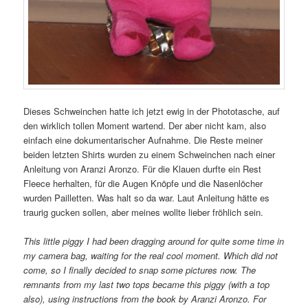
Dieses Schweinchen hatte ich jetzt ewig in der Phototasche, auf
den wirklich tollen Moment wartend. Der aber nicht kam, also
einfach eine dokumentarischer Aufnahme. Die Reste meiner
beiden letzten Shirts wurden zu einem Schweinchen nach einer
Anleitung von Aranzi Aronzo. Für die Klauen durfte ein Rest
Fleece herhalten, für die Augen Knöpfe und die Nasenlöcher
wurden Pailletten. Was halt so da war. Laut Anleitung hätte es
traurig gucken sollen, aber meines wollte lieber fröhlich sein.
This little piggy I had been dragging around for quite some time in
my camera bag, waiting for the real cool moment. Which did not
come, so I finally decided to snap some pictures now. The
remnants from my last two tops became this piggy (with a top
also), using instructions from the book by Aranzi Aronzo. For