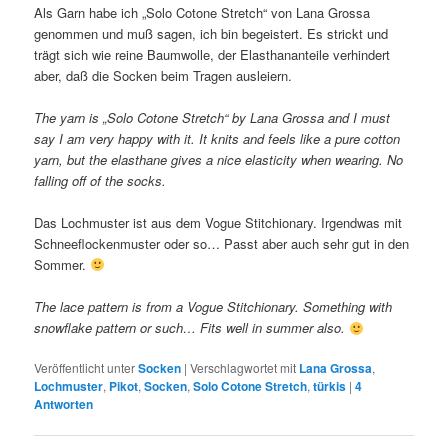
Als Garn habe ich „Solo Cotone Stretch“ von Lana Grossa
genommen und muß sagen, ich bin begeistert. Es strickt und
trägt sich wie reine Baumwolle, der Elasthananteile verhindert
aber, daß die Socken beim Tragen ausleiern.
The yarn is „Solo Cotone Stretch“ by Lana Grossa and I must
say I am very happy with it. It knits and feels like a pure cotton
yarn, but the elasthane gives a nice elasticity when wearing. No
falling off of the socks.
Das Lochmuster ist aus dem Vogue Stitchionary. Irgendwas mit
Schneeflockenmuster oder so… Passt aber auch sehr gut in den
Sommer.
The lace pattern is from a Vogue Stitchionary. Something with
snowflake pattern or such… Fits well in summer also.
Veröffentlicht unter
Socken
|
Verschlagwortet mit
Lana Grossa
,
Lochmuster
,
Pikot
,
Socken
,
Solo Cotone Stretch
,
türkis
|
4
Antworten