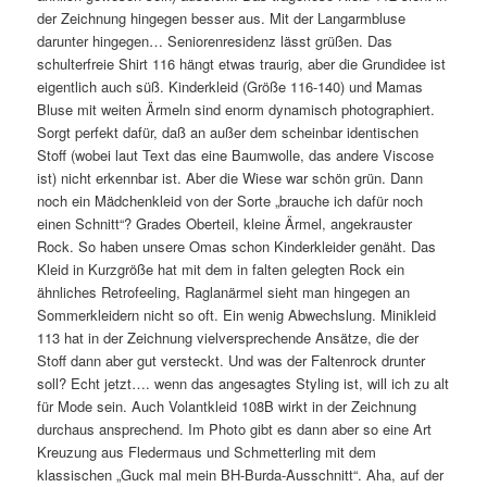
der Zeichnung hingegen besser aus. Mit der Langarmbluse
darunter hingegen… Seniorenresidenz lässt grüßen. Das
schulterfreie Shirt 116 hängt etwas traurig, aber die Grundidee ist
eigentlich auch süß. Kinderkleid (Größe 116-140) und Mamas
Bluse mit weiten Ärmeln sind enorm dynamisch photographiert.
Sorgt perfekt dafür, daß an außer dem scheinbar identischen
Stoff (wobei laut Text das eine Baumwolle, das andere Viscose
ist) nicht erkennbar ist. Aber die Wiese war schön grün. Dann
noch ein Mädchenkleid von der Sorte „brauche ich dafür noch
einen Schnitt“? Grades Oberteil, kleine Ärmel, angekrauster
Rock. So haben unsere Omas schon Kinderkleider genäht. Das
Kleid in Kurzgröße hat mit dem in falten gelegten Rock ein
ähnliches Retrofeeling, Raglanärmel sieht man hingegen an
Sommerkleidern nicht so oft. Ein wenig Abwechslung. Minikleid
113 hat in der Zeichnung vielversprechende Ansätze, die der
Stoff dann aber gut versteckt. Und was der Faltenrock drunter
soll? Echt jetzt…. wenn das angesagtes Styling ist, will ich zu alt
für Mode sein. Auch Volantkleid 108B wirkt in der Zeichnung
durchaus ansprechend. Im Photo gibt es dann aber so eine Art
Kreuzung aus Fledermaus und Schmetterling mit dem
klassischen „Guck mal mein BH-Burda-Ausschnitt“. Aha, auf der