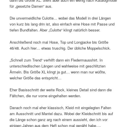
dann bis Größe XL. Sieht aber auch ein wenig nach Katalogmode
für „gesetzte Damen“ aus.
Die unvermeidliche Culotte… wobei das Modell in drei Längen
von kurz bis lang drin ist, also einfach eine Hose mit Passe und
tiefen Bundfalten. Aber „Culotte“ klingt natürlich besser.
Anschließend noch mal Hose, Top und Longjacke bis Größe
46/48. Auch hier… etwas truschig. Der übliche Moppelschick.
„Schnell zum Trend“ verhilft dann ein Fledermausshirt. In
unterschiedlischen Längen und wahlweise mit geschlitzten
Ärmeln. Bis Größe XL klingt ja gut… wenn man nur wüßte,
welcher Größe das entspricht…
Eher Basisschnitt der weite Rock, kleines Detail sind dann die
Fältchen, die nur vorne eingehalten werden.
Danach noch mal eher klassisch, Kleid mit eingelegten Falten
am Ausschnitt und Mantel dazu. Wobei der Kleidschnitt bis auf
die Länge schon ganz arg nach einem aussieht, den ich vor
einigen Jahren aus dem Heft schon mal genäht habe….