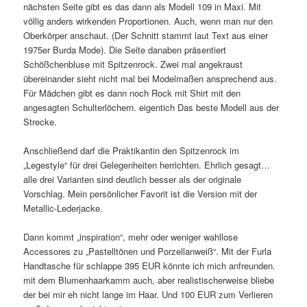
nächsten Seite gibt es das dann als Modell 109 in Maxi. Mit
völlig anders wirkenden Proportionen. Auch, wenn man nur den
Oberkörper anschaut. (Der Schnitt stammt laut Text aus einer
1975er Burda Mode). Die Seite danaben präsentiert
Schößchenbluse mit Spitzenrock. Zwei mal angekraust
übereinander sieht nicht mal bei Modelmaßen ansprechend aus.
Für Mädchen gibt es dann noch Rock mit Shirt mit den
angesagten Schulterlöchern. eigentich Das beste Modell aus der
Strecke.
Anschließend darf die Praktikantin den Spitzenrock im
„Legestyle“ für drei Gelegenheiten herrichten. Ehrlich gesagt…
alle drei Varianten sind deutlich besser als der originale
Vorschlag. Mein persönlicher Favorit ist die Version mit der
Metallic-Lederjacke.
Dann kommt „inspiration“, mehr oder weniger wahllose
Accessores zu „Pastelltönen und Porzellanweiß“. Mit der Furla
Handtasche für schlappe 395 EUR könnte ich mich anfreunden.
mit dem Blumenhaarkamm auch, aber realistischerweise bliebe
der bei mir eh nicht lange im Haar. Und 100 EUR zum Verlieren