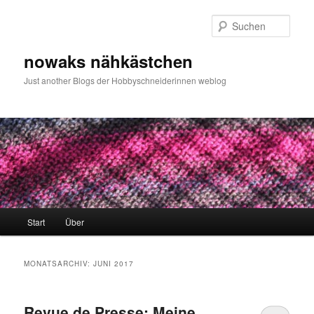
Zum
Zum
primären
sekundären
Such
Inhalt
Inhalt
springen
springen
nowaks nähkästchen
Just another Blogs der Hobbyschneiderinnen weblog
Hauptmenü
Start
Über
MONATSARCHIV:
JUNI 2017
Revue de Presse: Meine