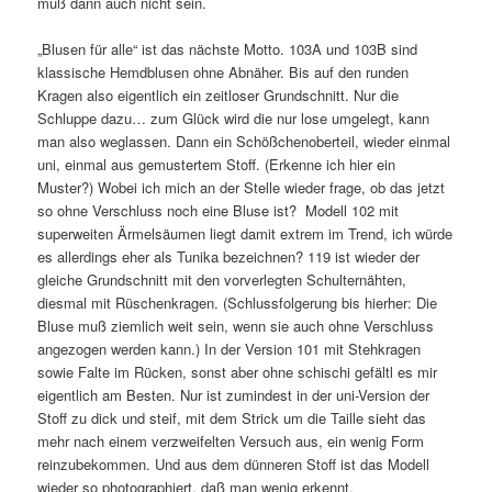
muß dann auch nicht sein.
„Blusen für alle“ ist das nächste Motto. 103A und 103B sind
klassische Hemdblusen ohne Abnäher. Bis auf den runden
Kragen also eigentlich ein zeitloser Grundschnitt. Nur die
Schluppe dazu… zum Glück wird die nur lose umgelegt, kann
man also weglassen. Dann ein Schößchenoberteil, wieder einmal
uni, einmal aus gemustertem Stoff. (Erkenne ich hier ein
Muster?) Wobei ich mich an der Stelle wieder frage, ob das jetzt
so ohne Verschluss noch eine Bluse ist? Modell 102 mit
superweiten Ärmelsäumen liegt damit extrem im Trend, ich würde
es allerdings eher als Tunika bezeichnen? 119 ist wieder der
gleiche Grundschnitt mit den vorverlegten Schulternähten,
diesmal mit Rüschenkragen. (Schlussfolgerung bis hierher: Die
Bluse muß ziemlich weit sein, wenn sie auch ohne Verschluss
angezogen werden kann.) In der Version 101 mit Stehkragen
sowie Falte im Rücken, sonst aber ohne schischi gefältl es mir
eigentlich am Besten. Nur ist zumindest in der uni-Version der
Stoff zu dick und steif, mit dem Strick um die Taille sieht das
mehr nach einem verzweifelten Versuch aus, ein wenig Form
reinzubekommen. Und aus dem dünneren Stoff ist das Modell
wieder so photographiert, daß man wenig erkennt.