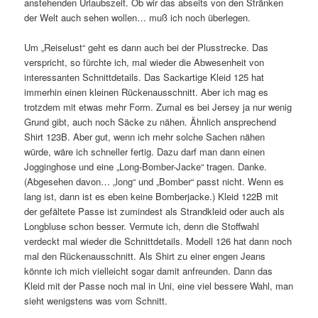
anstehenden Urlaubszeit. Ob wir das abseits von den Stränken
der Welt auch sehen wollen… muß ich noch überlegen.
Um „Reiselust“ geht es dann auch bei der Plusstrecke. Das
verspricht, so fürchte ich, mal wieder die Abwesenheit von
interessanten Schnittdetails. Das Sackartige Kleid 125 hat
immerhin einen kleinen Rückenausschnitt. Aber ich mag es
trotzdem mit etwas mehr Form. Zumal es bei Jersey ja nur wenig
Grund gibt, auch noch Säcke zu nähen. Ähnlich ansprechend
Shirt 123B. Aber gut, wenn ich mehr solche Sachen nähen
würde, wäre ich schneller fertig. Dazu darf man dann einen
Jogginghose und eine „Long-Bomber-Jacke“ tragen. Danke.
(Abgesehen davon… „long“ und „Bomber“ passt nicht. Wenn es
lang ist, dann ist es eben keine Bomberjacke.) Kleid 122B mit
der gefältete Passe ist zumindest als Strandkleid oder auch als
Longbluse schon besser. Vermute ich, denn die Stoffwahl
verdeckt mal wieder die Schnittdetails. Modell 126 hat dann noch
mal den Rückenausschnitt. Als Shirt zu einer engen Jeans
könnte ich mich vielleicht sogar damit anfreunden. Dann das
Kleid mit der Passe noch mal in Uni, eine viel bessere Wahl, man
sieht wenigstens was vom Schnitt.