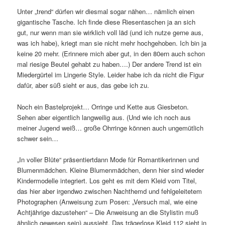
Unter „trend“ dürfen wir diesmal sogar nähen… nämlich einen
gigantische Tasche. Ich finde diese Riesentaschen ja an sich
gut, nur wenn man sie wirklich voll läd (und ich nutze gerne aus,
was ich habe), kriegt man sie nicht mehr hochgehoben. Ich bin ja
keine 20 mehr. (Erinnere mich aber gut, in den 80ern auch schon
mal riesige Beutel gehabt zu haben….) Der andere Trend ist ein
Miedergürtel im Lingerie Style. Leider habe ich da nicht die Figur
dafür, aber süß sieht er aus, das gebe ich zu.
Noch ein Bastelprojekt… Orringe und Kette aus Giesbeton.
Sehen aber eigentlich langweilig aus. (Und wie ich noch aus
meiner Jugend weiß… große Ohrringe können auch ungemütlich
schwer sein…
„In voller Blüte“ präsentiertdann Mode für Romantikerinnen und
Blumenmädchen. Kleine Blumenmädchen, denn hier sind wieder
Kindermodelle integriert. Los geht es mit dem Kleid vom Titel,
das hier aber irgendwo zwischen Nachthemd und fehlgeleitetem
Photographen (Anweisung zum Posen: „Versuch mal, wie eine
Achtjährige dazustehen“ – Die Anweisung an die Stylistin muß
ähnlich gewesen sein) aussieht. Das trägerlose Kleid 112 sieht in