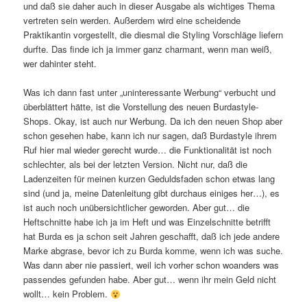
und daß sie daher auch in dieser Ausgabe als wichtiges Thema
vertreten sein werden. Außerdem wird eine scheidende
Praktikantin vorgestellt, die diesmal die Styling Vorschläge liefern
durfte. Das finde ich ja immer ganz charmant, wenn man weiß,
wer dahinter steht.
Was ich dann fast unter „uninteressante Werbung“ verbucht und
überblättert hätte, ist die Vorstellung des neuen Burdastyle-
Shops. Okay, ist auch nur Werbung. Da ich den neuen Shop aber
schon gesehen habe, kann ich nur sagen, daß Burdastyle ihrem
Ruf hier mal wieder gerecht wurde… die Funktionalität ist noch
schlechter, als bei der letzten Version. Nicht nur, daß die
Ladenzeiten für meinen kurzen Geduldsfaden schon etwas lang
sind (und ja, meine Datenleitung gibt durchaus einiges her…), es
ist auch noch unübersichtlicher geworden. Aber gut… die
Heftschnitte habe ich ja im Heft und was Einzelschnitte betrifft
hat Burda es ja schon seit Jahren geschafft, daß ich jede andere
Marke abgrase, bevor ich zu Burda komme, wenn ich was suche.
Was dann aber nie passiert, weil ich vorher schon woanders was
passendes gefunden habe. Aber gut… wenn ihr mein Geld nicht
wollt… kein Problem.