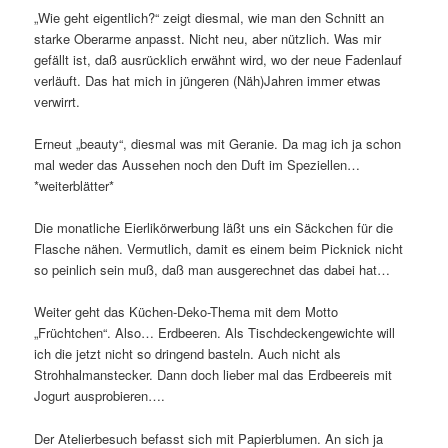
„Wie geht eigentlich?“ zeigt diesmal, wie man den Schnitt an
starke Oberarme anpasst. Nicht neu, aber nützlich. Was mir
gefällt ist, daß ausrücklich erwähnt wird, wo der neue Fadenlauf
verläuft. Das hat mich in jüngeren (Näh)Jahren immer etwas
verwirrt.
Erneut „beauty“, diesmal was mit Geranie. Da mag ich ja schon
mal weder das Aussehen noch den Duft im Speziellen…
*weiterblätter*
Die monatliche Eierlikörwerbung läßt uns ein Säckchen für die
Flasche nähen. Vermutlich, damit es einem beim Picknick nicht
so peinlich sein muß, daß man ausgerechnet das dabei hat…
Weiter geht das Küchen-Deko-Thema mit dem Motto
„Früchtchen“. Also… Erdbeeren. Als Tischdeckengewichte will
ich die jetzt nicht so dringend basteln. Auch nicht als
Strohhalmanstecker. Dann doch lieber mal das Erdbeereis mit
Jogurt ausprobieren….
Der Atelierbesuch befasst sich mit Papierblumen. An sich ja