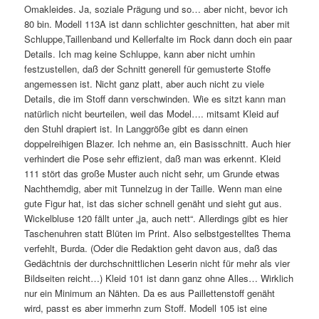
Omakleides. Ja, soziale Prägung und so… aber nicht, bevor ich
80 bin. Modell 113A ist dann schlichter geschnitten, hat aber mit
Schluppe,Taillenband und Kellerfalte im Rock dann doch ein paar
Details. Ich mag keine Schluppe, kann aber nicht umhin
festzustellen, daß der Schnitt generell für gemusterte Stoffe
angemessen ist. Nicht ganz platt, aber auch nicht zu viele
Details, die im Stoff dann verschwinden. Wie es sitzt kann man
natürlich nicht beurteilen, weil das Model…. mitsamt Kleid auf
den Stuhl drapiert ist. In Langgröße gibt es dann einen
doppelreihigen Blazer. Ich nehme an, ein Basisschnitt. Auch hier
verhindert die Pose sehr effizient, daß man was erkennt. Kleid
111 stört das große Muster auch nicht sehr, um Grunde etwas
Nachthemdig, aber mit Tunnelzug in der Taille. Wenn man eine
gute Figur hat, ist das sicher schnell genäht und sieht gut aus.
Wickelbluse 120 fällt unter „ja, auch nett“. Allerdings gibt es hier
Taschenuhren statt Blüten im Print. Also selbstgestelltes Thema
verfehlt, Burda. (Oder die Redaktion geht davon aus, daß das
Gedächtnis der durchschnittlichen Leserin nicht für mehr als vier
Bildseiten reicht…) Kleid 101 ist dann ganz ohne Alles… Wirklich
nur ein Minimum an Nähten. Da es aus Paillettenstoff genäht
wird, passt es aber immerhn zum Stoff. Modell 105 ist eine