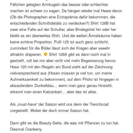
Fältchen gelegten Armkugeln das besser oder schlechter
machen ist schwer zu sagen. Da hängen wieder mal Haare davor.
(Ob die Photographen eine Extraprämie dafür bekommen, die
entscheidenden Schnittdetails zu verdecken?) Shirt 126B hat
zwar eine Falte auf der Schulter, aber Bindegürtel hin oder her
bleibt es ein überweites Shirt. Und die weiten Ärmelsäume haben
keine schöne Proportion. Pulli 125 ist auch ganz schlicht,
zumindest für die Bilder lässt sich der Kragen aber seeehr
attraktiv drapieren.
Shirt 126A gibt es dann noch mal in
gestreift, ruft bei mir aber nicht viel mehr Begeisterung hervor.
Hose 125 mit den Riegeln am Bund sieht auf der Zeichnung
vielversprechend aus (Hosen müssen ja viel tun, um meine
Aufmerksamkeit zu bekommen), auf dem Photo ist hingegen in
absaufendem Dunkelblau… wenn man ganz genau hinsieht,
erkennt man einen Katzenbart… aber das ist alles.
Als „must-have“ der Saison wird uns denn der Trenchcoat
vorgestellt. Wobei der doch immer Saison hat.
Dann gibt es die Beauty-Seite, die was mit Pflanzen zu tun hat.
Diesmal Cranberry.