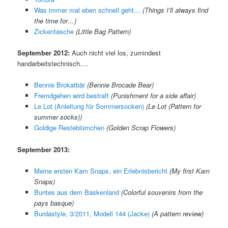
Was immer mal eben schnell geht…
(Things I’ll always find
the time for…)
Zickentasche
(Little Bag Pattern)
September 2012:
Auch nicht viel los, zumindest
handarbeitstechnisch….
Bennie Brokatbär
(Bennie Brocade Bear)
Fremdgehen wird bestraft
(Punishment for a side affair)
Le Lot (Anleitung für Sommersocken)
(Le Lot (Pattern for
summer socks))
Goldige Resteblümchen
(Golden Scrap Flowers)
September 2013:
Meine ersten Kam Snaps, ein Erlebnisbericht
(My first Kam
Snaps)
Buntes aus dem Baskenland
(Colorful souvenirs from the
pays basque)
Burdastyle, 3/2011, Modell 144 (Jacke)
(A pattern review)