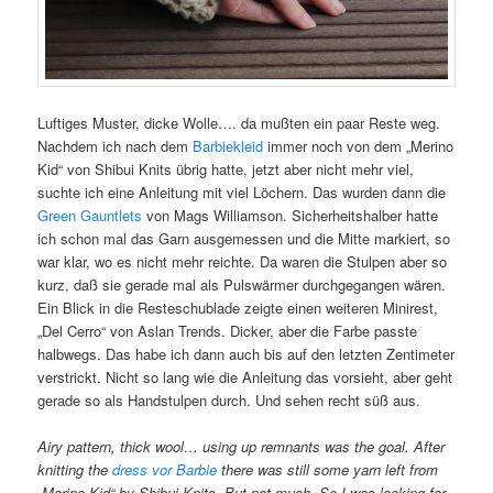
Luftiges Muster, dicke Wolle…. da mußten ein paar Reste weg.
Nachdem ich nach dem
Barbiekleid
immer noch von dem „Merino
Kid“ von Shibui Knits übrig hatte, jetzt aber nicht mehr viel,
suchte ich eine Anleitung mit viel Löchern. Das wurden dann die
Green Gauntlets
von Mags Williamson. Sicherheitshalber hatte
ich schon mal das Garn ausgemessen und die Mitte markiert, so
war klar, wo es nicht mehr reichte. Da waren die Stulpen aber so
kurz, daß sie gerade mal als Pulswärmer durchgegangen wären.
Ein Blick in die Resteschublade zeigte einen weiteren Minirest,
„Del Cerro“ von Aslan Trends. Dicker, aber die Farbe passte
halbwegs. Das habe ich dann auch bis auf den letzten Zentimeter
verstrickt. Nicht so lang wie die Anleitung das vorsieht, aber geht
gerade so als Handstulpen durch. Und sehen recht süß aus.
Airy pattern, thick wool… using up remnants was the goal. After
knitting the
dress vor Barbie
there was still some yarn left from
„Merino Kid“ by Shibui Knits. But not much. So I was looking for