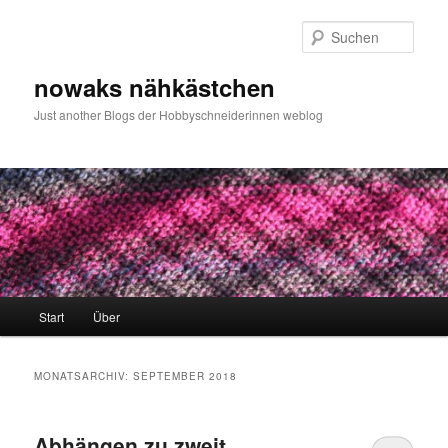
Zum
Zum
primären
sekundären
Such
Inhalt
Inhalt
springen
springen
nowaks nähkästchen
Just another Blogs der Hobbyschneiderinnen weblog
Hauptmenü
Start
Über
MONATSARCHIV:
SEPTEMBER 2018
Abhängen zu zweit