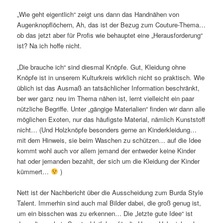
„Wie geht eigentlich“ zeigt uns dann das Handnähen von
Augenknopflöchern, Ah, das ist der Bezug zum Couture-Thema…
ob das jetzt aber für Profis wie behauptet eine „Herausforderung“
ist? Na ich hoffe nicht.
„Die brauche ich“ sind diesmal Knöpfe. Gut, Kleidung ohne
Knöpfe ist in unserem Kulturkreis wirklich nicht so praktisch. Wie
üblich ist das Ausmaß an tatsächlicher Information beschränkt,
ber wer ganz neu im Thema nähen ist, lernt vielleicht ein paar
nützliche Begriffe. Unter „gängige Materialien“ finden wir dann alle
möglichen Exoten, nur das häufigste Material, nämlich Kunststoff
nicht… (Und Holzknöpfe besonders gerne an Kinderkleidung…
mit dem Hinweis, sie beim Waschen zu schützen… auf die Idee
kommt wohl auch vor allem jemand der entweder keine Kinder
hat oder jemanden bezahlt, der sich um die Kleidung der Kinder
kümmert…
)
Nett ist der Nachbericht über die Ausscheidung zum Burda Style
Talent. Immerhin sind auch mal Bilder dabei, die groß genug ist,
um ein bisschen was zu erkennen… Die „letzte gute Idee“ ist