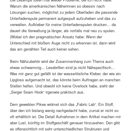
Warum die amerikanischen Näherinnen so obessiv nach
Lösungen suchen, möglichst zu jedem Oberfaden die passende
Unterfadenspule permanent aufgespult aufzuheben und das zu
verwalten. Aufkleber für meine Unterfadenspulen drucken… da
dauert die Verwaltung ja länger, als norfalls mal neu zu spulen.
(Wobei ich den pragmatischen Ansatz habe: Wenn der
Unterschied mit bloßem Auge nicht zu erkennen ist, dann wird
das am genähten Teil auch keiner sehen.
Beim Nähzubehör wird der Zusammenhang zum Thema auch
etwas schwammig… Lesebrillen sind ja nicht Nähspezifisch…
Was mir ganz gut gefällt ist der wasserlösliche Kleber, der wie ein
Lipgloss aufgemacht ist, das könnte beim Auftragen an manchen
Stellen helfen. Und obwohl ich keine Overlock habe, sieht der
„Serger Seam Hook“ irgenwie praktisch aus.
Dem gewebten Pikee widmet sich das „Fabric Lab“. Ein Stoff,
über den ich bislang wenig nachgedacht habe, zumal er nicht so
oft erhältlich ist. Die Detail Aufnahmen in dem Artikel machen mir
aber Lust, künftig im Stoffgeschäft genauer hinzusehen. Den gibt
es offensichtlich mit sehr unterschiedlichen Strukturen und