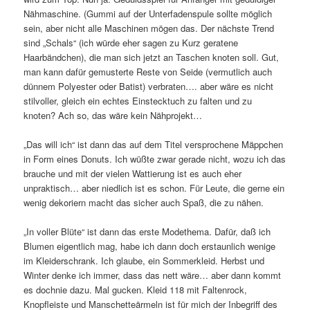
Nähmaschine. (Gummi auf der Unterfadenspule sollte möglich
sein, aber nicht alle Maschinen mögen das. Der nächste Trend
sind „Schals“ (ich würde eher sagen zu Kurz geratene
Haarbändchen), die man sich jetzt an Taschen knoten soll. Gut,
man kann dafür gemusterte Reste von Seide (vermutlich auch
dünnem Polyester oder Batist) verbraten…. aber wäre es nicht
stilvoller, gleich ein echtes Einstecktuch zu falten und zu
knoten? Ach so, das wäre kein Nähprojekt…
„Das will ich“ ist dann das auf dem Titel versprochene Mäppchen
in Form eines Donuts. Ich wüßte zwar gerade nicht, wozu ich das
brauche und mit der vielen Wattierung ist es auch eher
unpraktisch… aber niedlich ist es schon. Für Leute, die gerne ein
wenig dekoriern macht das sicher auch Spaß, die zu nähen.
„In voller Blüte“ ist dann das erste Modethema. Dafür, daß ich
Blumen eigentlich mag, habe ich dann doch erstaunlich wenige
im Kleiderschrank. Ich glaube, ein Sommerkleid. Herbst und
Winter denke ich immer, dass das nett wäre… aber dann kommt
es dochnie dazu. Mal gucken. Kleid 118 mit Faltenrock,
Knopfleiste und Manschetteärmeln ist für mich der Inbegriff des