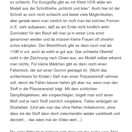
so schlecht. Für Kurzgröße gibt es mit Kleid 107A wider ein
Modell aus der Schnittreihe „schlicht und brav“. Auch hier ist der
Schnitt an sich nicht schlecht und bietet viele Möglichkeiten,
aber gerade wenn man zierlich ist muß man bei solchen Formen
m.E. sehr aufpassen, daß es am Ende nicht kindlich wirkt.
Zumindest für den Beruf will man ja in erster Linie ernst
genommen werden und da müssen kleine Frauen oft ohnehin
schon kämpfen. Den Bleistiftrock gibt es dann noch mal als
110B in uni, auch da sieht er gut aus. Das schwarte Oberteil
sieht in der Zeichnung nach Clown aus, am Modell selber erkennt
man nichts. Für kleine Mädchen gibt es dann noch einen
Faltenrock, der auf einen Gummi gesteppt ist. (Nicht das
schlechteste für Kinder.) Daß man einen Polyesterstoff nehmen
soll, damit die Falten besser halten gilt aber nur, wenn man den
Stoff in die Plissieranstalt trägt. Mit dem schlichten
Dampfbügeleisen, wie vorgeschlagen, bügelt man sich einen
Wolf und je nach Stoff ziemlich vergebens. Falten einbügeln ist
Strafarbeit. (Und wie man das ohne Heften hinbekommt, ohne
dass sie der Stoff dann doch zwischendrin wieder verdröselt und
derzieht… das wäre mal ein Video wert…)
Die erste Nähschule befasst sich dann mit der Jacke vom Titel.