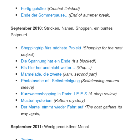
Fertig gehäkelt
(Crochet finished)
Ende der Sommerpause…
(End of summer break)
September 2010:
Stricken, Nähen, Shoppen, ein buntes
Potpourri
Shoppingtrip fürs nächste Projekt
(Shopping for the next
project
)
Die Spannung hat ein Ende
(It’s blocked!)
Bis hier her und nicht weiter…
(Stop…)
Marmelade, die zweite
(Jam, second part)
Phototasche mit Selbstreinigung
(Selfcleaning camera
sleeve)
Kurzwarenshopping in Paris: I.E.E.S
(A shop review)
Mustermysterium
(Pattern mystery)
Der Mantel nimmt wieder Fahrt auf
(The coat gathers its
way again)
September 2011:
Wenig produktiver Monat
Tortora