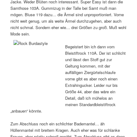
Jacke. Weder Blüten noch interessant. Super Easy ist dann die
Samthose 103A. Gummizug in der Talle bei Samt muß man
mögen. Bluse 119 dazu… die Ärmel sind unproportioniert. Vorne
nicht weit genug, um als weite Ärmel durchzugehen, aber auch
nicht schmal. Sondern eher wie… drei Größen zu groß. Muß wohl
Mode sein.
Begeistert bin ich dann vom
Bleistiftrock 110A. Der ist schlicht
und lässt den Stoff gut zur
Geltung kommen, mit der
auffälligen Ziergürtelschlaufe
vorne gibt es aber noch einen
Extrahingucker. Leider nur bis
Größe 44, aber das wäre ein
Detail, daß ich mühelos an
meinen Standardbleistiftrock
„anbauen“ könnte.
Zum Abschluss noch ein schlichter Bademantel… äh
Hüllenmantel mit breitem Kragen. Auch eher was für schlanke
Frauen, aber relativ schnell genäht. Zum Abschluss gibt es dann