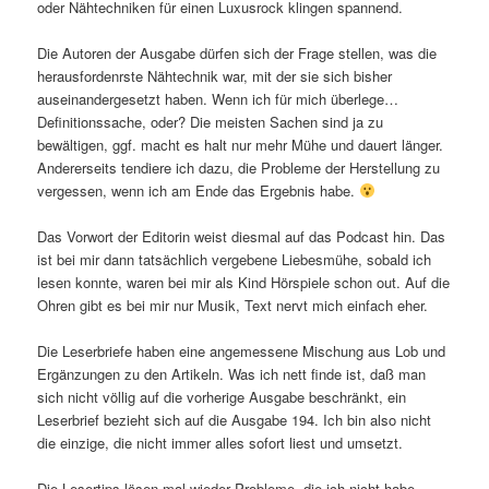
oder Nähtechniken für einen Luxusrock klingen spannend.
Die Autoren der Ausgabe dürfen sich der Frage stellen, was die
herausfordenrste Nähtechnik war, mit der sie sich bisher
auseinandergesetzt haben. Wenn ich für mich überlege…
Definitionssache, oder? Die meisten Sachen sind ja zu
bewältigen, ggf. macht es halt nur mehr Mühe und dauert länger.
Andererseits tendiere ich dazu, die Probleme der Herstellung zu
vergessen, wenn ich am Ende das Ergebnis habe.
Das Vorwort der Editorin weist diesmal auf das Podcast hin. Das
ist bei mir dann tatsächlich vergebene Liebesmühe, sobald ich
lesen konnte, waren bei mir als Kind Hörspiele schon out. Auf die
Ohren gibt es bei mir nur Musik, Text nervt mich einfach eher.
Die Leserbriefe haben eine angemessene Mischung aus Lob und
Ergänzungen zu den Artikeln. Was ich nett finde ist, daß man
sich nicht völlig auf die vorherige Ausgabe beschränkt, ein
Leserbrief bezieht sich auf die Ausgabe 194. Ich bin also nicht
die einzige, die nicht immer alles sofort liest und umsetzt.
Die Lesertips lösen mal wieder Probleme, die ich nicht habe.